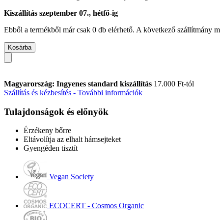
Kiszállítás szeptember 07., hétfő-ig
Ebből a termékből már csak 0 db elérhető. A következő szállítmány má
Kosárba
Magyarország: Ingyenes standard kiszállítás
17.000 Ft-tól
Szállítás és kézbesítés - További információk
Tulajdonságok és előnyök
Érzékeny bőrre
Eltávolítja az elhalt hámsejteket
Gyengéden tisztít
Vegan Society
ECOCERT - Cosmos Organic