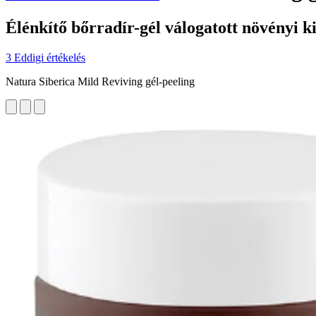
Élénkítő bőrradír-gél válogatott növényi k
3 Eddigi értékelés
Natura Siberica Mild Reviving gél-peeling