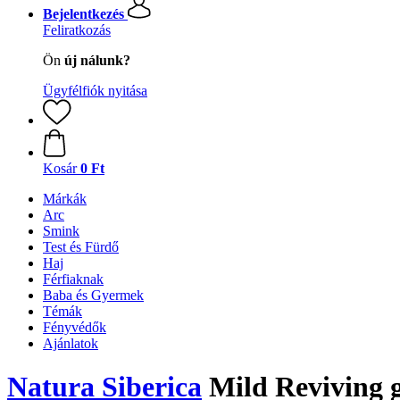
Bejelentkezés
Feliratkozás
Ön
új nálunk?
Ügyfélfiók nyitása
Kosár
0 Ft
Márkák
Arc
Smink
Test és Fürdő
Haj
Férfiaknak
Baba és Gyermek
Témák
Fényvédők
Ajánlatok
Natura Siberica
Mild Reviving g