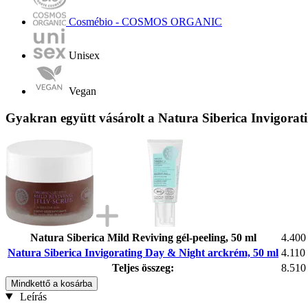
Cosmébio - COSMOS ORGANIC
Unisex
Vegan
Gyakran együtt vásárolt a Natura Siberica Invigora
Natura Siberica Mild Reviving gél-peeling, 50 ml
4.400
Natura Siberica Invigorating Day & Night arckrém, 50 ml
4.110 
Teljes összeg:
8.510
Mindkettő a kosárba
Leírás