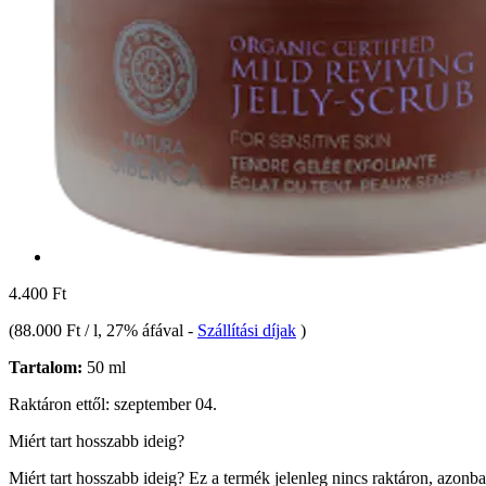
4.400 Ft
(
88.000 Ft / l
, 27% áfával
-
Szállítási díjak
)
Tartalom:
50 ml
Raktáron ettől: szeptember 04.
Miért tart hosszabb ideig?
Miért tart hosszabb ideig?
Ez a termék jelenleg nincs raktáron, azonb