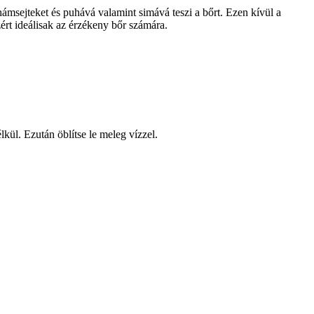
hámsejteket és puhává valamint simává teszi a bőrt. Ezen kívül a
ért ideálisak az érzékeny bőr számára.
kül. Ezután öblítse le meleg vízzel.