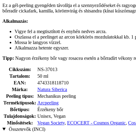
Ez a gél-peeling gyengéden távolítja el a szennyeződéseket és ragyogó
bőrradír cickafark, kamilla, körömvirág és shisandra (kínai kúszómagn
Alkalmazás:
Vigye fel a megtisztított és enyhén nedves arcra.
Oszlassa el a peelinget az arcon körkörös mozdulatokkal kb. 1 p
Mossa le langyos vízzel.
Alkalmazza hetente egyszer.
Tipp:
Nagyon érzékeny bőr vagy rosacea esetén a bőrradírt vékony réte
Cikkszám:
NS-37013
Tartalom:
50 ml
EAN:
4743318118710
Márka:
Natura Siberica
Peeling típus:
Mechanikus peeling
Terméktípusok:
Arcpeeling
Bőrtípus:
Érzékeny bőr
Tulajdonságok:
Unisex, Vegan
Minősítések:
Vegan Society
,
ECOCERT - Cosmos Organic
,
Co
Összetevők (INCI)