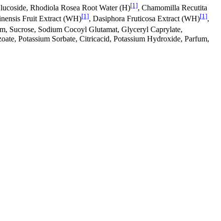
[1]
Glucoside, Rhodiola Rosea Root Water (H)
, Chamomilla Recutita
[1]
[1]
inensis Fruit Extract (WH)
, Dasiphora Fruticosa Extract (WH)
,
um, Sucrose, Sodium Cocoyl Glutamat, Glyceryl Caprylate,
oate, Potassium Sorbate, Citricacid, Potassium Hydroxide, Parfum,