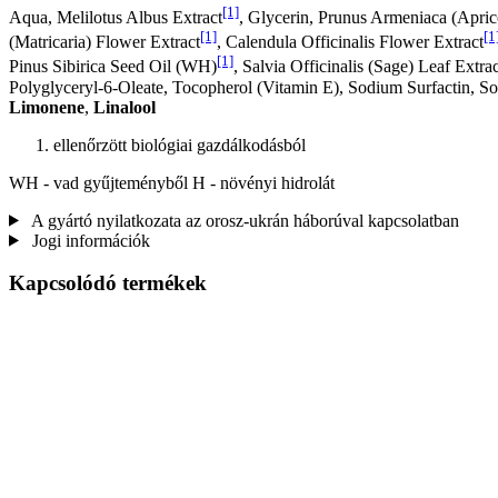
[1]
Aqua, Melilotus Albus Extract
, Glycerin, Prunus Armeniaca (Apri
[1]
[1
(Matricaria) Flower Extract
, Calendula Officinalis Flower Extract
[1]
Pinus Sibirica Seed Oil (WH)
, Salvia Officinalis (Sage) Leaf Extrac
Polyglyceryl-6-Oleate, Tocopherol (Vitamin E), Sodium Surfactin, 
Limonene
,
Linalool
ellenőrzött biológiai gazdálkodásból
WH - vad gyűjteményből H - növényi hidrolát
A gyártó nyilatkozata az orosz-ukrán háborúval kapcsolatban
Jogi információk
Kapcsolódó termékek