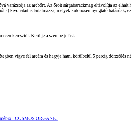
vá varázsolja az arcbőrt. Az őrölt sárgabarackmag eltávolítja az elhalt 
ólia) kivonatait is tartalmazza, melyek különösen nyugtató hatásúak, ez
ercen keresztül. Kerülje a szembe jutást.
gben vigye fel arcára és hagyja hatni körülbelül 5 percig dörzsölés nél
smébio - COSMOS ORGANIC