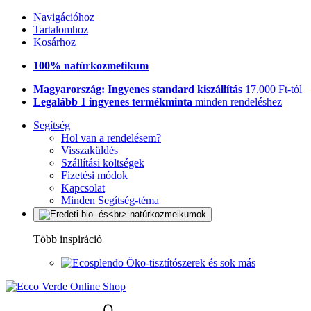
Navigációhoz
Tartalomhoz
Kosárhoz
100% natúrkozmetikum
Magyarország: Ingyenes standard kiszállítás
17.000 Ft-tól
Legalább 1 ingyenes termékminta
minden rendeléshez
Segítség
Hol van a rendelésem?
Visszaküldés
Szállítási költségek
Fizetési módok
Kapcsolat
Minden Segítség-téma
Több inspiráció
Öko-tisztítószerek és sok más