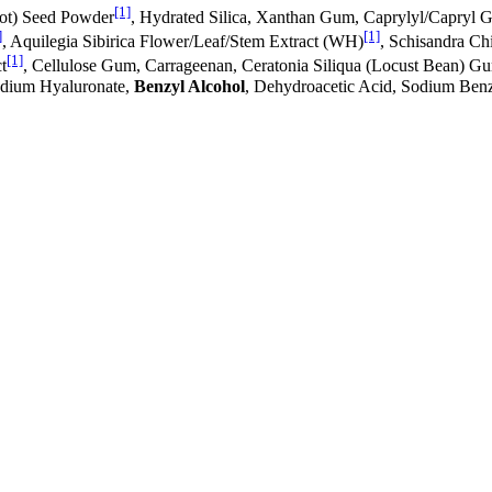
[1]
cot) Seed Powder
, Hydrated Silica, Xanthan Gum, Caprylyl/Capryl 
]
[1]
, Aquilegia Sibirica Flower/Leaf/Stem Extract (WH)
, Schisandra Ch
[1]
t
, Cellulose Gum, Carrageenan, Ceratonia Siliqua (Locust Bean) G
Sodium Hyaluronate,
Benzyl Alcohol
, Dehydroacetic Acid, Sodium Benz