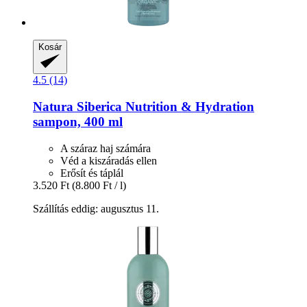
Kosár
4.5 (14)
Natura Siberica
Nutrition & Hydration
sampon, 400 ml
A száraz haj számára
Véd a kiszáradás ellen
Erősít és táplál
3.520 Ft
(8.800 Ft / l)
Szállítás eddig: augusztus 11.