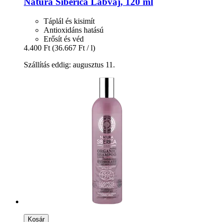
Natura Siberica
Lábvaj, 120 ml
Táplál és kisimít
Antioxidáns hatású
Erősít és véd
4.400 Ft
(36.667 Ft / l)
Szállítás eddig: augusztus 11.
Kosár