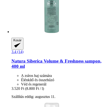
Kosár
3.4 (14)
Natura Siberica
Volume & Freshness sampon,
400 ml
A zsíros haj számára
Élénkítő és összehúzó
Véd és regenerál
3.520 Ft
(8.800 Ft / l)
Szállítás eddig: augusztus 11.