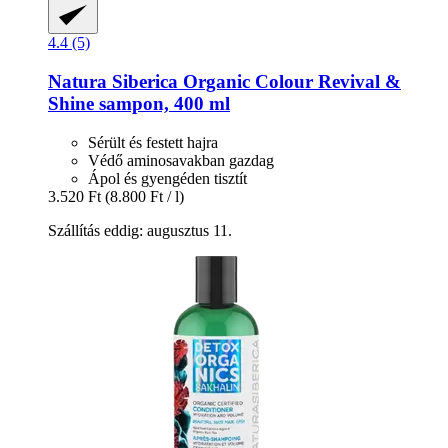
4.4 (5)
Natura Siberica
Organic Colour Revival &
Shine sampon, 400 ml
Sérült és festett hajra
Védő aminosavakban gazdag
Ápol és gyengéden tisztít
3.520 Ft
(8.800 Ft / l)
Szállítás eddig: augusztus 11.