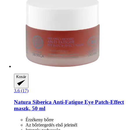
Kosár
3.6 (17)
Natura Siberica
Anti-​Fatigue Eye Patch-​Effect
maszk, 50 ml
Érzékeny bőrre
Az bőröregedés első jeleinél