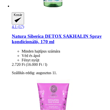
Kosár
4.1 (17)
Natura Siberica
DETOX SAKHALIN Spray
kondicionáló, 170 ml
Minden hajtípus számára
Véd és ápol
Fényt nyújt
2.720 Ft
(16.000 Ft / l)
Szállítás eddig: augusztus 11.