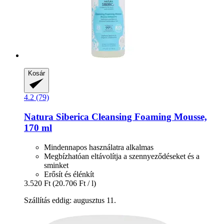
Kosár
4.2 (79)
Natura Siberica
Cleansing Foaming Mousse,
170 ml
Mindennapos használatra alkalmas
Megbízhatóan eltávolítja a szennyeződéseket és a
sminket
Erősít és élénkít
3.520 Ft
(20.706 Ft / l)
Szállítás eddig: augusztus 11.