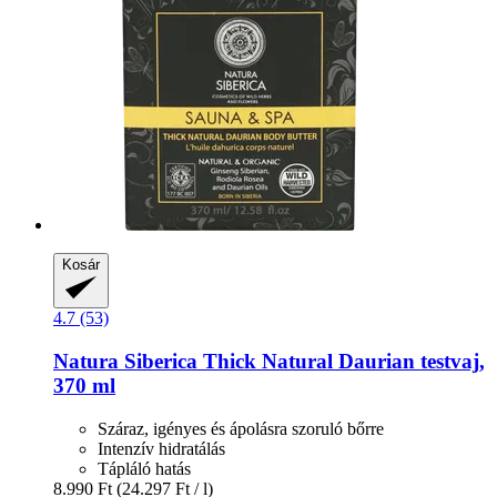
Kosár
4.7 (53)
Natura Siberica
Thick Natural Daurian testvaj,
370 ml
Száraz, igényes és ápolásra szoruló bőrre
Intenzív hidratálás
Tápláló hatás
8.990 Ft
(24.297 Ft / l)