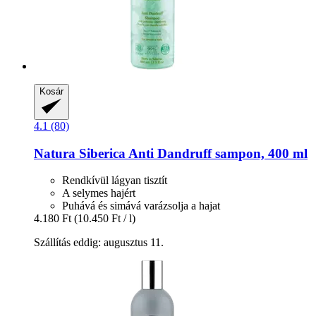
Kosár
4.1 (80)
Natura Siberica
Anti Dandruff sampon, 400 ml
Rendkívül lágyan tisztít
A selymes hajért
Puhává és simává varázsolja a hajat
4.180 Ft
(10.450 Ft / l)
Szállítás eddig: augusztus 11.