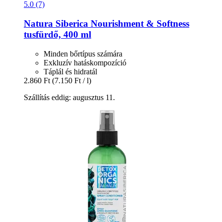
5.0 (7)
Natura Siberica
Nourishment & Softness
tusfürdő, 400 ml
Minden bőrtípus számára
Exkluzív hatáskompozíció
Táplál és hidratál
2.860 Ft
(7.150 Ft / l)
Szállítás eddig: augusztus 11.