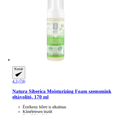
Kosár
4.3 (74)
Natura Siberica
Moisturizing Foam szemsmink
eltávolító, 170 ml
Érzékeny bőrre is alkalmas
Kíméletesen tisztít