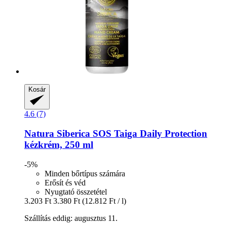
Kosár
4.6 (7)
Natura Siberica
SOS Taiga Daily Protection
kézkrém, 250 ml
-5%
Minden bőrtípus számára
Erősít és véd
Nyugtató összetétel
3.203 Ft
3.380 Ft
(12.812 Ft / l)
Szállítás eddig: augusztus 11.