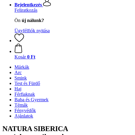
Bejelentkezés
Feliratkozás
Ön
új nálunk?
Ügyfélfiók nyitása
Kosár
0 Ft
Márkák
Arc
Smink
Test és Fürdő
Haj
Férfiaknak
Baba és Gyermek
Témák
Fényvédők
Ajánlatok
NATURA SIBERICA