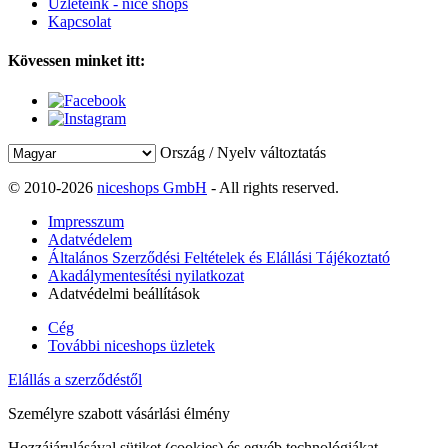
Üzleteink - nice shops
Kapcsolat
Kövessen minket itt:
Ország / Nyelv változtatás
© 2010-2026
niceshops GmbH
- All rights reserved.
Impresszum
Adatvédelem
Általános Szerződési Feltételek és Elállási Tájékoztató
Akadálymentesítési nyilatkozat
Adatvédelmi beállítások
Cég
További niceshops üzletek
Elállás a szerződéstől
Személyre szabott vásárlási élmény
Hozzájárulásával sütiket (cookies) és egyéb technológiákat