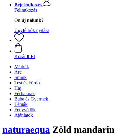
Bejelentkezés
Feliratkozás
Ön
új nálunk?
Ügyfélfiók nyitása
Kosár
0 Ft
Márkák
Arc
Smink
Test és Fürdő
Haj
Férfiaknak
Baba és Gyermek
Témák
Fényvédők
Ajánlatok
naturaequa
Zöld mandarin