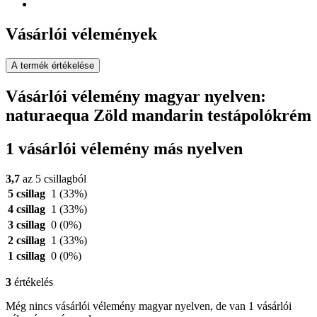
Vásárlói vélemények
A termék értékelése
Vásárlói vélemény magyar nyelven:
naturaequa Zöld mandarin testápolókrém
1 vásárlói vélemény más nyelven
3,7
az 5 csillagból
5 csillag
1
(33%)
4 csillag
1
(33%)
3 csillag
0
(0%)
2 csillag
1
(33%)
1 csillag
0
(0%)
3
értékelés
Még nincs vásárlói vélemény magyar nyelven, de van 1 vásárlói