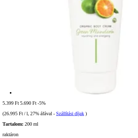
5.399 Ft
5.690 Ft
-5%
(
26.995 Ft / l
, 27% áfával
-
Szállítási díjak
)
Tartalom:
200 ml
raktáron