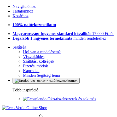
Navigációhoz
Tartalomhoz
Kosárhoz
100% natúrkozmetikum
Magyarország: Ingyenes standard kiszállítás
17.000 Ft-tól
Legalább 1 ingyenes termékminta
minden rendeléshez
Segítség
Hol van a rendelésem?
Visszaküldés
Szállítási költségek
Fizetési módok
Kapcsolat
Minden Segítség-téma
Több inspiráció
Öko-tisztítószerek és sok más