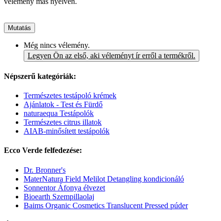
vélemény más nyelven.
Mutatás
Még nincs vélemény.
Legyen Ön az első, aki véleményt ír erről a termékről.
Népszerű kategóriák:
Természetes testápoló krémek
Ajánlatok - Test és Fürdő
naturaequa Testápolók
Természetes citrus illatok
AIAB-minősített testápolók
Ecco Verde felfedezése:
Dr. Bronner's
MaterNatura Field Melilot Detangling kondicionáló
Sonnentor Áfonya élvezet
Bioearth Szempillaolaj
Baims Organic Cosmetics Translucent Pressed púder