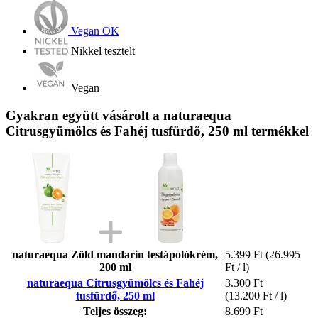
Vegan OK
Nikkel tesztelt
Vegan
Gyakran együtt vásárolt a naturaequa
Citrusgyümölcs és Fahéj tusfürdő, 250 ml termékkel
naturaequa Zöld mandarin testápolókrém,
5.399 Ft
(26.995
200 ml
Ft / l)
naturaequa Citrusgyümölcs és Fahéj
3.300 Ft
tusfürdő, 250 ml
(13.200 Ft / l)
Teljes összeg:
8.699 Ft