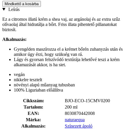
Mindkettő a kosárba
Leírás
Ez a citromos illatú krém a shea vaj, az argánolaj és az extra szűz
olívaolaj által hidratálja a bőrt. Friss illata pihentető pillanatokat
biztosít.
Alkalmazás:
Gyengéden maszírozza el a krémet bőrén zuhanyzás után és
amikor úgy érzi, hogy szükség van rá.
Lágy és gyorsan felszívódó textúrája lehetővé teszi a krém
alkamazását akkor, is ha siet.
vegán
nikkelre tesztelt
növényi alapú műanyag tubusban
100% Liguriaban előállítva
Cikkszám:
BJO-ECO-15CMV0200
Tartalom:
200 ml
EAN:
8030870442008
Márka:
naturaequa
Alkalmazás:
Színezett ápoló