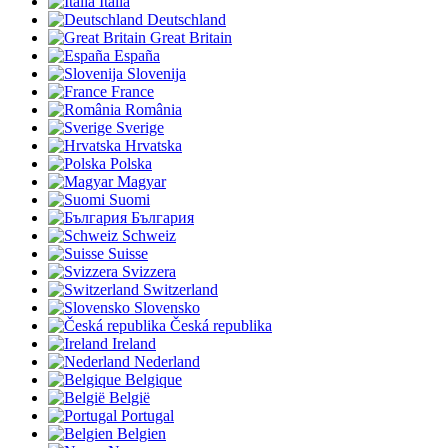
Italia
Deutschland
Great Britain
España
Slovenija
France
România
Sverige
Hrvatska
Polska
Magyar
Suomi
България
Schweiz
Suisse
Svizzera
Switzerland
Slovensko
Česká republika
Ireland
Nederland
Belgique
België
Portugal
Belgien