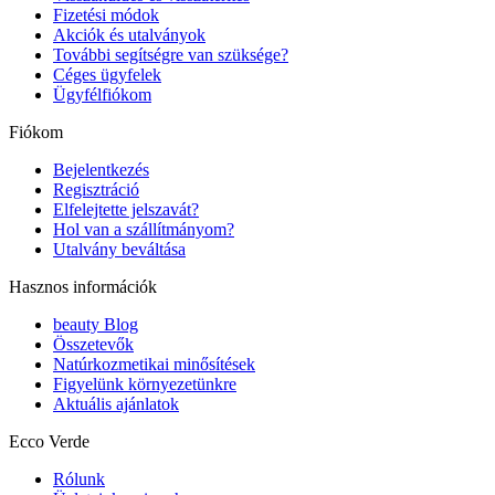
Fizetési módok
Akciók és utalványok
További segítségre van szüksége?
Céges ügyfelek
Ügyfélfiókom
Fiókom
Bejelentkezés
Regisztráció
Elfelejtette jelszavát?
Hol van a szállítmányom?
Utalvány beváltása
Hasznos információk
beauty Blog
Összetevők
Natúrkozmetikai minősítések
Figyelünk környezetünkre
Aktuális ajánlatok
Ecco Verde
Rólunk