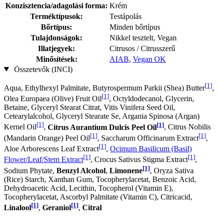
Konzisztencia/adagolási forma:
Krém
Terméktípusok:
Testápolás
Bőrtípus:
Minden bőrtípus
Tulajdonságok:
Nikkel tesztelt, Vegan
Illatjegyek:
Citrusos / Citrusszerű
Minősítések:
AIAB
,
Vegan OK
Összetevők (INCI)
[1]
Aqua, Ethylhexyl Palmitate, Butyrospermum Parkii (Shea) Butter
,
[1]
Olea Europaea (Olive) Fruit Oil
, Octyldodecanol, Glycerin,
Betaine, Glyceryl Stearat Citrat, Vitis Vinifera Seed Oil,
Cetearylalcohol, Glyceryl Stearate Se, Argania Spinosa (Argan)
[1]
[1]
Kernel Oil
,
Citrus Aurantium Dulcis Peel Oil
, Citrus Nobilis
[1]
[1]
(Mandarin Orange) Peel Oil
, Saccharum Officinarum Extract
,
[1]
Aloe Arborescens Leaf Extract
,
Ocimum Basilicum (Basil)
[1]
[1]
Flower/Leaf/Stem Extract
, Crocus Sativus Stigma Extract
,
[1]
Sodium Phytate,
Benzyl Alcohol
,
Limonene
, Oryza Sativa
(Rice) Starch, Xanthan Gum, Tocopherylacetat, Benzoic Acid,
Dehydroacetic Acid, Lecithin, Tocopherol (Vitamin E),
Tocopherylacetat, Ascorbyl Palmitate (Vitamin C), Citricacid,
[1]
[1]
Linalool
,
Geraniol
,
Citral