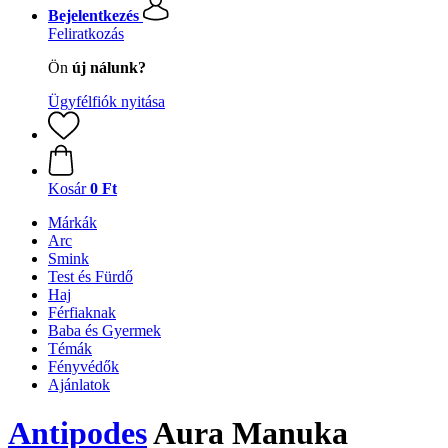
Bejelentkezés
Feliratkozás
Ön
új nálunk?
Ügyfélfiók nyitása
Kosár
0 Ft
Márkák
Arc
Smink
Test és Fürdő
Haj
Férfiaknak
Baba és Gyermek
Témák
Fényvédők
Ajánlatok
Antipodes
Aura Manuka