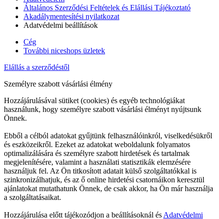
Általános Szerződési Feltételek és Elállási Tájékoztató
Akadálymentesítési nyilatkozat
Adatvédelmi beállítások
Cég
További niceshops üzletek
Elállás a szerződéstől
Személyre szabott vásárlási élmény
Hozzájárulásával sütiket (cookies) és egyéb technológiákat
használunk, hogy személyre szabott vásárlási élményt nyújtsunk
Önnek.
Ebből a célból adatokat gyűjtünk felhasználóinkról, viselkedésükről
és eszközeikről. Ezeket az adatokat weboldalunk folyamatos
optimalizálására és személyre szabott hirdetések és tartalmak
megjelenítésére, valamint a használati statisztikák elemzésére
használjuk fel. Az Ön titkosított adatait külső szolgáltatókkal is
szinkronizálhatjuk, és az ő online hirdetési csatornáikon keresztül
ajánlatokat mutathatunk Önnek, de csak akkor, ha Ön már használja
a szolgáltatásaikat.
Hozzájárulása előtt tájékozódjon a beállításoknál és
Adatvédelmi