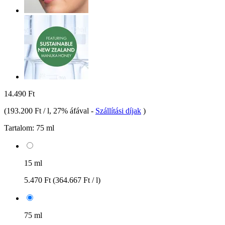
14.490 Ft
(
193.200 Ft / l
, 27% áfával
-
Szállítási díjak
)
Tartalom:
75 ml
15 ml
5.470 Ft
(364.667 Ft / l)
75 ml