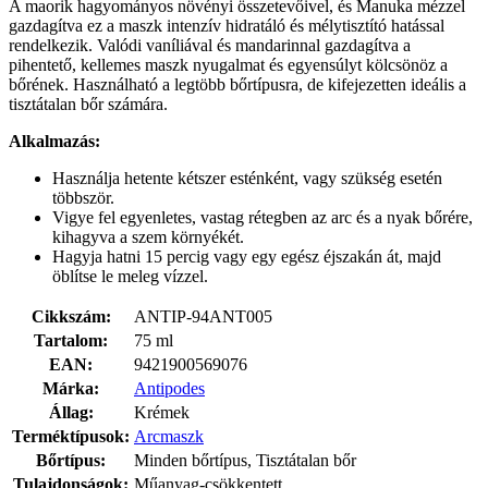
A maorik hagyományos növényi összetevőivel, és Manuka mézzel
gazdagítva ez a maszk intenzív hidratáló és mélytisztító hatással
rendelkezik. Valódi vaníliával és mandarinnal gazdagítva a
pihentető, kellemes maszk nyugalmat és egyensúlyt kölcsönöz a
bőrének. Használható a legtöbb bőrtípusra, de kifejezetten ideális a
tisztátalan bőr számára.
Alkalmazás:
Használja hetente kétszer esténként, vagy szükség esetén
többször.
Vigye fel egyenletes, vastag rétegben az arc és a nyak bőrére,
kihagyva a szem környékét.
Hagyja hatni 15 percig vagy egy egész éjszakán át, majd
öblítse le meleg vízzel.
Cikkszám:
ANTIP-94ANT005
Tartalom:
75 ml
EAN:
9421900569076
Márka:
Antipodes
Állag:
Krémek
Terméktípusok:
Arcmaszk
Bőrtípus:
Minden bőrtípus, Tisztátalan bőr
Tulajdonságok:
Műanyag-csökkentett