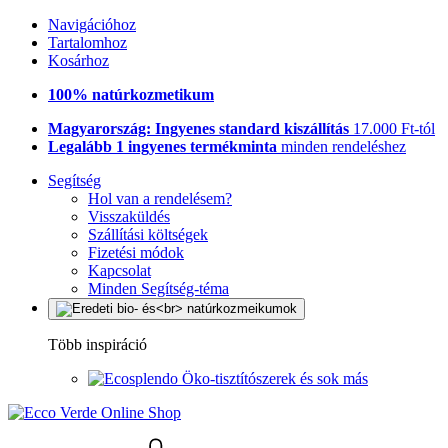
Navigációhoz
Tartalomhoz
Kosárhoz
100% natúrkozmetikum
Magyarország: Ingyenes standard kiszállítás
17.000 Ft-tól
Legalább 1 ingyenes termékminta
minden rendeléshez
Segítség
Hol van a rendelésem?
Visszaküldés
Szállítási költségek
Fizetési módok
Kapcsolat
Minden Segítség-téma
Több inspiráció
Öko-tisztítószerek és sok más