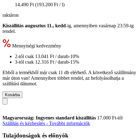
14.490 Ft
(193.200 Ft / l)
raktáron
Kiszállítás augusztus 11., kedd
-ig, amennyiben
vasárnap 23:59-ig
rendel.
Mennyiségi kedvezmény
2-tól csak
13.041 Ft
/ darab
-10%
3-tól csak
12.316 Ft
/ darab
-15%
Ebből a termékből már csak 11 db elérhető. A következő szállítmány
már úton van! Amennyiben többet rendel, az befolyásolhatja a
szállítási dátumot.
Kosárba
Magyarország: Ingyenes standard kiszállítás
17.000 Ft-tól
Szállítás és kézbesítés - További információk
Tulajdonságok és előnyök