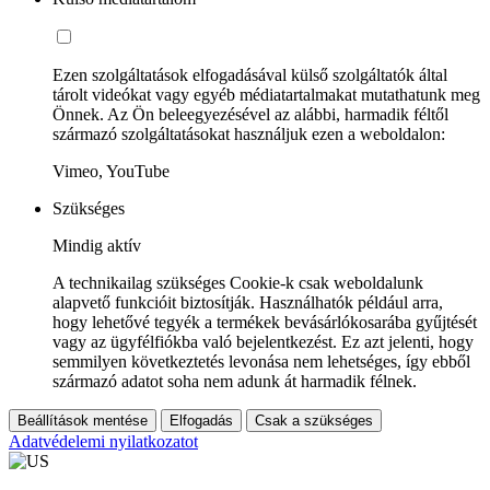
Ezen szolgáltatások elfogadásával külső szolgáltatók által
tárolt videókat vagy egyéb médiatartalmakat mutathatunk meg
Önnek. Az Ön beleegyezésével az alábbi, harmadik féltől
származó szolgáltatásokat használjuk ezen a weboldalon:
Vimeo, YouTube
Szükséges
Mindig aktív
A technikailag szükséges Cookie-k csak weboldalunk
alapvető funkcióit biztosítják. Használhatók például arra,
hogy lehetővé tegyék a termékek bevásárlókosarába gyűjtését
vagy az ügyfélfiókba való bejelentkezést. Ez azt jelenti, hogy
semmilyen következtetés levonása nem lehetséges, így ebből
származó adatot soha nem adunk át harmadik félnek.
Beállítások mentése
Elfogadás
Csak a szükséges
Adatvédelemi nyilatkozatot