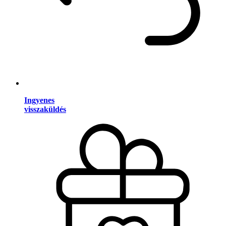
Ingyenes
visszaküldés