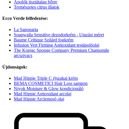
Ápolók tisztátalan bőrre
Természetes citrus illatok
Ecco Verde felfedezése:
La Saponaria
Soapwalla Sensitive dezodorkrém - Utazási méret
Baume Celtique Szilárd fogkrém
Infusion Vert Firming Antioxidant testápolóolaj
The Konjac Sponge Company Premium Chamomile
arcszivacs
Újdonságok:
Mad Hippie Triple C éjszakai krém
BEMA COSMETICI Hair Loss sampon
Niyok Moisture & Glow kondicionáló
Mad Hippie Antioxidant arcolaj
Mad Hippie Arclemosó olaj