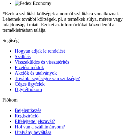
*Ezek a szállítási költségek a normál szállításra vonatkoznak.
Lehetnek további költségek, pl. a termékek súlya, mérete vagy
tulajdonságai miatt. Ezeket az információkat közvetlenül a
termékleírásban találja.
Segítség
Hogyan adjak le rendelést
Szállítás
Visszaküldés és visszatérítés
Fizetési módok
Akciók és utalványok
További segítségre van szüksége?
Céges ügyfelek
Ügyfélfiókom
Fiókom
Bejelentkezés
Regisztráció
Elfelejtette jelszavát?
Hol van a szállítmányom?
Utalvány beváltása