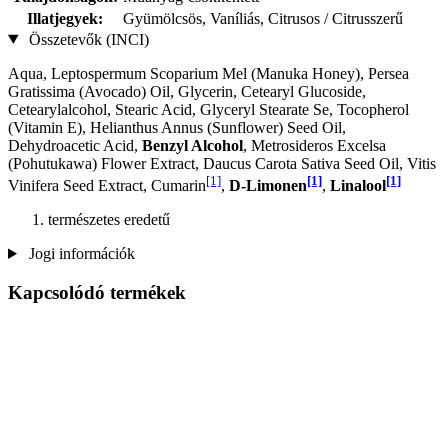
Illatjegyek:
Gyümölcsös, Vaníliás, Citrusos / Citrusszerű
Összetevők (INCI)
Aqua, Leptospermum Scoparium Mel (Manuka Honey), Persea
Gratissima (Avocado) Oil, Glycerin, Cetearyl Glucoside,
Cetearylalcohol, Stearic Acid, Glyceryl Stearate Se, Tocopherol
(Vitamin E), Helianthus Annus (Sunflower) Seed Oil,
Dehydroacetic Acid,
Benzyl Alcohol
, Metrosideros Excelsa
(Pohutukawa) Flower Extract, Daucus Carota Sativa Seed Oil, Vitis
[1]
[1]
[1]
Vinifera Seed Extract, Cumarin
,
D-Limonen
,
Linalool
természetes eredetű
Jogi információk
Kapcsolódó termékek