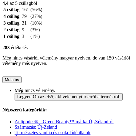
4,4
az 5 csillagból
5 csillag
161
(56%)
4 csillag
79
(27%)
3 csillag
31
(10%)
2 csillag
9
(3%)
1 csillag
3
(1%)
283
értékelés
Még nincs vásárlói vélemény magyar nyelven, de van 150 vásárlói
vélemény más nyelven.
Mutatás
Még nincs vélemény.
Legyen Ön az első, aki véleményt ír erről a termékről.
Népszerű kategóriák:
Antipodes® – Green Beauty™ márka Új-Zélandról
Származás: Új-Zéland
Természetes vanília és csokoládé illatok