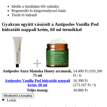
Ideális a tisztátalan bőr számára
Regeneráló és kiegyensúlyozó hatás
Tisztít és hidratál
Gyakran együtt vásárolt a Antipodes Vanilla Pod
hidratáló nappali krém, 60 ml termékkel
Antipodes Aura Manuka Honey arcmaszk,
14.490 Ft
(193.200
75 ml
Ft / l)
Antipodes Vanilla Pod hidratáló nappali
16.390 Ft
krém, 60 ml
(273.167 Ft / l)
Teljes összeg:
30.880 Ft
Mindkettő a kosárba
Leírás