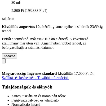
30 ml
5.800 Ft
(193.333 Ft / l)
raktáron
Kiszállítás augusztus 10., hétfő
-ig, amennyiben
csütörtök 23:59-ig
rendel.
Ebből a termékből már csak 103 db elérhető. A következő
szállítmány már úton van! Amennyiben többet rendel, az
befolyásolhatja a szállítási dátumot.
Kosárba
Magyarország: Ingyenes standard kiszállítás
17.000 Ft-tól
Szállítás és kézbesítés - További információk
Tulajdonságok és előnyök
Zsíros, tisztátalan és kombinált bőrre
Faggyúszabályozó és világosító
Normalizáló hatású