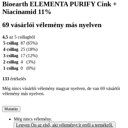
Bioearth ELEMENTA PURIFY Cink +
Niacinamid 11%
69 vásárlói vélemény más nyelven
4,5
az 5 csillagból
5 csillag
87
(65%)
4 csillag
25
(18%)
3 csillag
17
(12%)
2 csillag
4
(3%)
1 csillag
0
(0%)
133
értékelés
Még nincs vásárlói vélemény magyar nyelven, de van 69 vásárlói
vélemény más nyelven.
Mutatás
Még nincs vélemény.
Legyen Ön az első, aki véleményt ír erről a termékről.