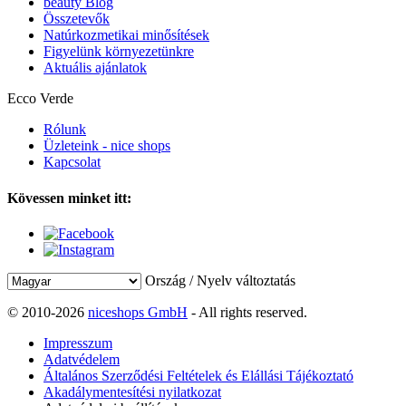
beauty Blog
Összetevők
Natúrkozmetikai minősítések
Figyelünk környezetünkre
Aktuális ajánlatok
Ecco Verde
Rólunk
Üzleteink - nice shops
Kapcsolat
Kövessen minket itt:
Ország / Nyelv változtatás
© 2010-2026
niceshops GmbH
- All rights reserved.
Impresszum
Adatvédelem
Általános Szerződési Feltételek és Elállási Tájékoztató
Akadálymentesítési nyilatkozat