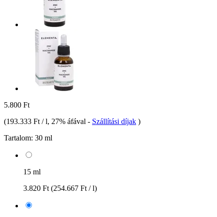
5.800 Ft
(
193.333 Ft / l
, 27% áfával
-
Szállítási díjak
)
Tartalom:
30 ml
15 ml
3.820 Ft
(254.667 Ft / l)