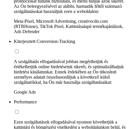
promóciókat tudunk biztosítani, és mérni tudjuk azok sikerét.
Az Ön beleegyezésével az alábbi, harmadik féltől származó
szolgáltatásokat használjuk ezen a weboldalon:
Meta-Pixel, Microsoft Advertising, creativecdn.com
(RTBHouse), TikTok Pixel, Kattintásalapú termékajánlások,
Ads Defender
Kiterjesztett Conversion-Tracking
A szolgáltatás elfogadásával jobban megérthetjük és
értékelhetjük online hirdetéseink sikerét, és optimalizálhatjuk
hirdetési kínálatunkat. Ennek érdekében az Ön titkosított
személyes adatait összehasonlítjuk a következő külső
szolgáltatókkal, ha Ön már használja szolgáltatásaikat:
Google Ads
Performance
Ezen szolgáltatások elfogadásával nyomon követhetjük a
kattintási és böngészési viselkedést a weboldalunkon belül, és