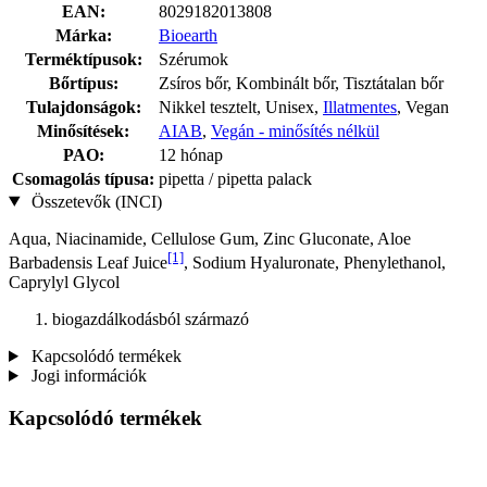
EAN:
8029182013808
Márka:
Bioearth
Terméktípusok:
Szérumok
Bőrtípus:
Zsíros bőr, Kombinált bőr, Tisztátalan bőr
Tulajdonságok:
Nikkel tesztelt, Unisex,
Illatmentes
, Vegan
Minősítések:
AIAB
,
Vegán - minősítés nélkül
PAO:
12 hónap
Csomagolás típusa:
pipetta / pipetta palack
Összetevők (INCI)
Aqua, Niacinamide, Cellulose Gum, Zinc Gluconate, Aloe
[1]
Barbadensis Leaf Juice
, Sodium Hyaluronate, Phenylethanol,
Caprylyl Glycol
biogazdálkodásból származó
Kapcsolódó termékek
Jogi információk
Kapcsolódó termékek