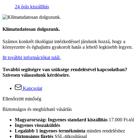
24 órás kiszállítás
Klímatudatosan dolgozunk.
Számos konkrét ökológiai intézkedéssel járulunk hozzá, hogy a
környezetre és éghajlatra gyakorolt hatás a lehető legkisebb legyen.
Itt további információkat talál.
További segítségre van szüksége rendelésével kapcsolatban?
Szívesen válaszolunk kérdéseire.
Kapcsolat
Ellenőrzött minőség
Biztonságos és megbízható vásárlás
Magyarország: Ingyenes standard kiszállítás
17.000 Ft-tól
Ingyenes visszaküldés
Legalább 1 ingyenes termékminta
minden rendeléshez
Biztonságos fizetés
SSL-titkosítással