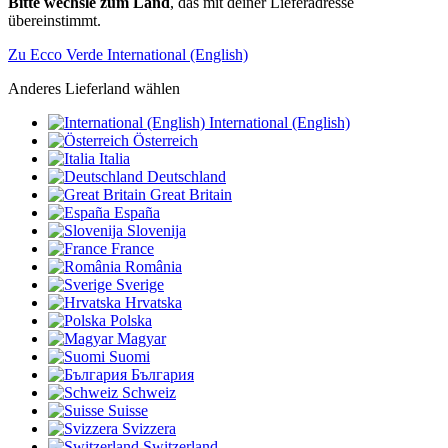
Bitte wechsle zum Land
, das mit deiner Lieferadresse
übereinstimmt.
Zu Ecco Verde International (English)
Anderes Lieferland wählen
International (English)
Österreich
Italia
Deutschland
Great Britain
España
Slovenija
France
România
Sverige
Hrvatska
Polska
Magyar
Suomi
България
Schweiz
Suisse
Svizzera
Switzerland