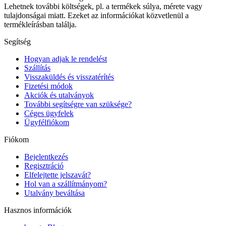
Lehetnek további költségek, pl. a termékek súlya, mérete vagy
tulajdonságai miatt. Ezeket az információkat közvetlenül a
termékleírásban találja.
Segítség
Hogyan adjak le rendelést
Szállítás
Visszaküldés és visszatérítés
Fizetési módok
Akciók és utalványok
További segítségre van szüksége?
Céges ügyfelek
Ügyfélfiókom
Fiókom
Bejelentkezés
Regisztráció
Elfelejtette jelszavát?
Hol van a szállítmányom?
Utalvány beváltása
Hasznos információk