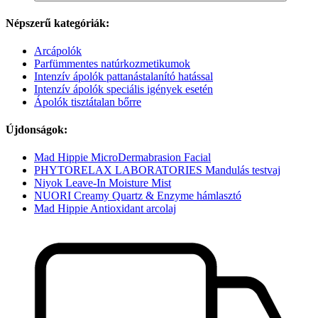
Népszerű kategóriák:
Arcápolók
Parfümmentes natúrkozmetikumok
Intenzív ápolók pattanástalanító hatással
Intenzív ápolók speciális igények esetén
Ápolók tisztátalan bőrre
Újdonságok:
Mad Hippie MicroDermabrasion Facial
PHYTORELAX LABORATORIES Mandulás testvaj
Niyok Leave-In Moisture Mist
NUORI Creamy Quartz & Enzyme hámlasztó
Mad Hippie Antioxidant arcolaj