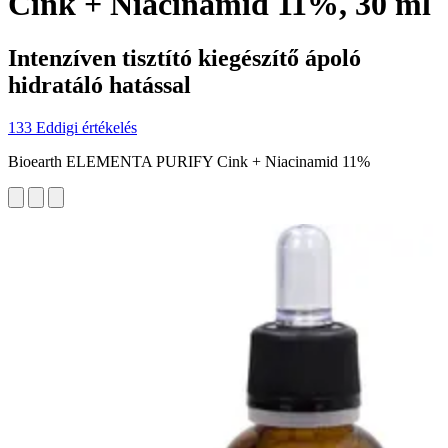
Cink + Niacinamid 11%, 30 ml
Intenzíven tisztító kiegészítő ápoló
hidratáló hatással
133 Eddigi értékelés
Bioearth ELEMENTA PURIFY Cink + Niacinamid 11%