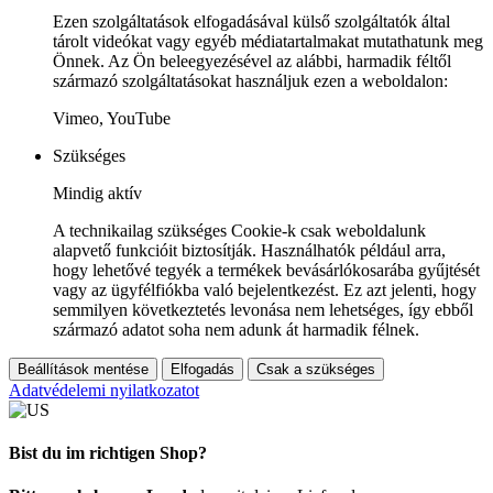
Ezen szolgáltatások elfogadásával külső szolgáltatók által
tárolt videókat vagy egyéb médiatartalmakat mutathatunk meg
Önnek. Az Ön beleegyezésével az alábbi, harmadik féltől
származó szolgáltatásokat használjuk ezen a weboldalon:
Vimeo, YouTube
Szükséges
Mindig aktív
A technikailag szükséges Cookie-k csak weboldalunk
alapvető funkcióit biztosítják. Használhatók például arra,
hogy lehetővé tegyék a termékek bevásárlókosarába gyűjtését
vagy az ügyfélfiókba való bejelentkezést. Ez azt jelenti, hogy
semmilyen következtetés levonása nem lehetséges, így ebből
származó adatot soha nem adunk át harmadik félnek.
Beállítások mentése
Elfogadás
Csak a szükséges
Adatvédelemi nyilatkozatot
Bist du im richtigen Shop?