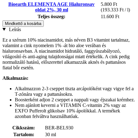
Bioearth ELEMENTA AGE Hialuronsav
5.800 Ft
oldat 2%, 30 ml
(193.333 Ft / l)
Teljes összeg:
11.600 Ft
Mindkettő a kosárba
Leírás
Ez a szérum 10% niacinamidot, más néven B3 vitamint tartalmaz,
valamint a cink nyomelem 1% -át bio aloe verában és
hialuronsavban. A niacinamidot hidratáló, faggyúszabályozó,
világosító és anti-aging tulajdonságai miatt értékelik. A cink pedig
normalizáló hatású, előszerettel alkamazzák aknés és pattanásos
fiatal bőr esetén.
Alkalmazás:
Alkalmazzon 2-3 cseppet tiszta arcápolóként vagy vigye fel a
T-zónára vagy a pattanásokra.
Boosterként adjon 2 cseppet a nappali vagy éjszakai krémhez.
Nem ajánlott keverni a VITAMIN C-vitamin 2% vagy az
EXFO Pufferolt glikolsav 10% ápolókkal. A termékek
azonban felváltva használhatóak.
Cikkszám:
BER-BEL930
Tartalom:
30 ml