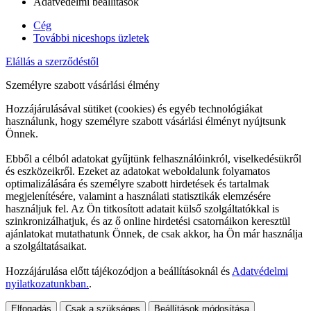
Adatvédelmi beállítások
Cég
További niceshops üzletek
Elállás a szerződéstől
Személyre szabott vásárlási élmény
Hozzájárulásával sütiket (cookies) és egyéb technológiákat
használunk, hogy személyre szabott vásárlási élményt nyújtsunk
Önnek.
Ebből a célból adatokat gyűjtünk felhasználóinkról, viselkedésükről
és eszközeikről. Ezeket az adatokat weboldalunk folyamatos
optimalizálására és személyre szabott hirdetések és tartalmak
megjelenítésére, valamint a használati statisztikák elemzésére
használjuk fel. Az Ön titkosított adatait külső szolgáltatókkal is
szinkronizálhatjuk, és az ő online hirdetési csatornáikon keresztül
ajánlatokat mutathatunk Önnek, de csak akkor, ha Ön már használja
a szolgáltatásaikat.
Hozzájárulása előtt tájékozódjon a beállításoknál és
Adatvédelmi
nyilatkozatunkban.
.
Elfogadás
Csak a szükséges
Beállítások módosítása