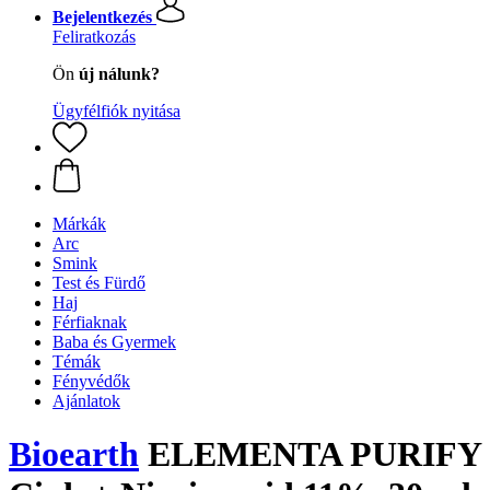
Bejelentkezés
Feliratkozás
Ön
új nálunk?
Ügyfélfiók nyitása
Márkák
Arc
Smink
Test és Fürdő
Haj
Férfiaknak
Baba és Gyermek
Témák
Fényvédők
Ajánlatok
Bioearth
ELEMENTA PURIFY