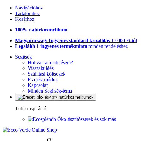
Navigációhoz
Tartalomhoz
Kosárhoz
100% natúrkozmetikum
Magyarország: Ingyenes standard kiszállítás
17.000 Ft-tól
Legalább 1 ingyenes termékminta
minden rendeléshez
Segítség
Hol van a rendelésem?
Visszaküldés
Szállítási költségek
Fizetési módok
Kapcsolat
Minden Segítség-téma
Több inspiráció
Öko-tisztítószerek és sok más