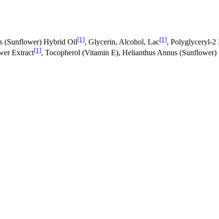
[1]
[1]
s (Sunflower) Hybrid Oil
, Glycerin, Alcohol, Lac
, Polyglyceryl-2
[1]
wer Extract
, Tocopherol (Vitamin E), Helianthus Annus (Sunflower)