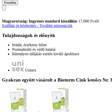
Kosárba
Magyarország: Ingyenes standard kiszállítás
17.000 Ft-tól
Szállítás és kézbesítés - További információk
Tulajdonságok és előnyök
Irritált, érzékeny bőrre
Normalizáló és védő hatású
Bármilyen időjárás esetén kiváló ápolószer
Unisex
Gyakran együtt vásárolt a Bioturm Cink kenőcs Nr. 3