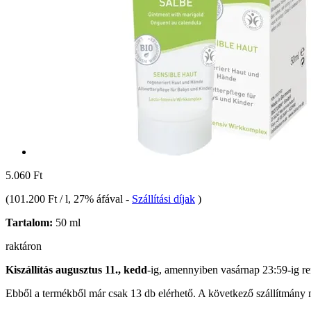
5.060 Ft
(
101.200 Ft / l
, 27% áfával
-
Szállítási díjak
)
Tartalom:
50 ml
raktáron
Kiszállítás augusztus 11., kedd
-ig, amennyiben
vasárnap 23:59-ig
re
Ebből a termékből már csak 13 db elérhető. A következő szállítmány m