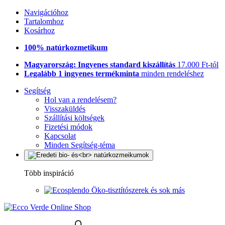
Navigációhoz
Tartalomhoz
Kosárhoz
100% natúrkozmetikum
Magyarország: Ingyenes standard kiszállítás
17.000 Ft-tól
Legalább 1 ingyenes termékminta
minden rendeléshez
Segítség
Hol van a rendelésem?
Visszaküldés
Szállítási költségek
Fizetési módok
Kapcsolat
Minden Segítség-téma
Több inspiráció
Öko-tisztítószerek és sok más