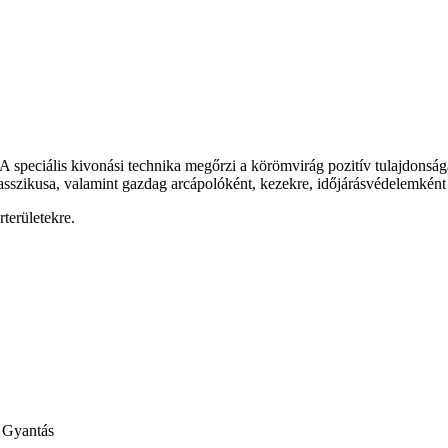
 speciális kivonási technika megőrzi a körömvirág pozitív tulajdonsága
sszikusa, valamint gazdag arcápolóként, kezekre, időjárásvédelemként é
rterületekre.
 Gyantás