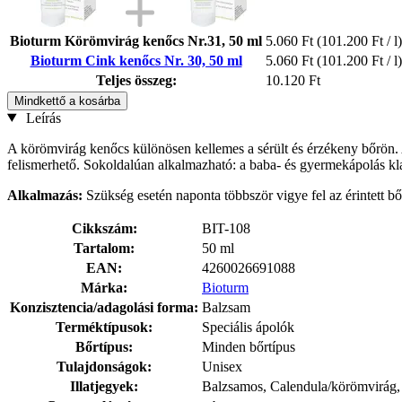
Bioturm Körömvirág kenőcs Nr.31, 50 ml
5.060 Ft
(101.200 Ft / l)
Bioturm Cink kenőcs Nr. 30, 50 ml
5.060 Ft
(101.200 Ft / l)
Teljes összeg:
10.120 Ft
Mindkettő a kosárba
Leírás
A körömvirág kenőcs különösen kellemes a sérült és érzékeny bőrön. A
felismerhető. Sokoldalúan alkalmazható: a baba- és gyermekápolás kla
Alkalmazás:
Szükség esetén naponta többször vigye fel az érintett bő
Cikkszám:
BIT-108
Tartalom:
50 ml
EAN:
4260026691088
Márka:
Bioturm
Konzisztencia/adagolási forma:
Balzsam
Terméktípusok:
Speciális ápolók
Bőrtípus:
Minden bőrtípus
Tulajdonságok:
Unisex
Illatjegyek:
Balzsamos, Calendula/körömvirág,