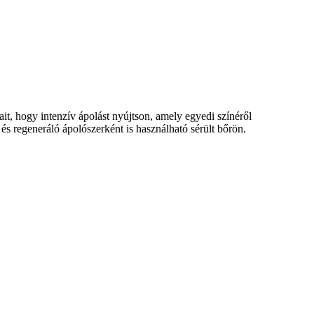
it, hogy intenzív ápolást nyújtson, amely egyedi színéről
s regeneráló ápolószerként is használható sérült bőrön.