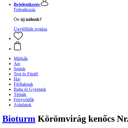
Bejelentkezés
Feliratkozás
Ön
új nálunk?
Ügyfélfiók nyitása
Márkák
Arc
Smink
Test és Fürdő
Haj
Férfiaknak
Baba és Gyermek
Témák
Fényvédők
Ajánlatok
Bioturm
Körömvirág kenőcs Nr.