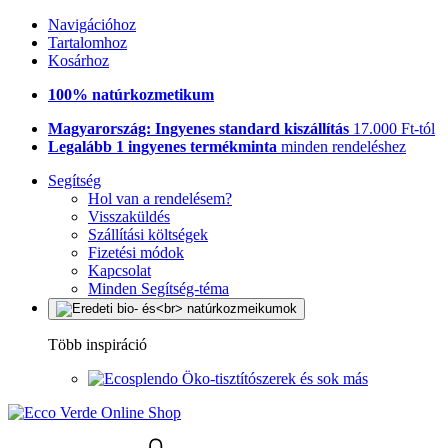
Navigációhoz
Tartalomhoz
Kosárhoz
100% natúrkozmetikum
Magyarország: Ingyenes standard kiszállítás
17.000 Ft-tól
Legalább 1 ingyenes termékminta
minden rendeléshez
Segítség
Hol van a rendelésem?
Visszaküldés
Szállítási költségek
Fizetési módok
Kapcsolat
Minden Segítség-téma
Több inspiráció
Öko-tisztítószerek és sok más