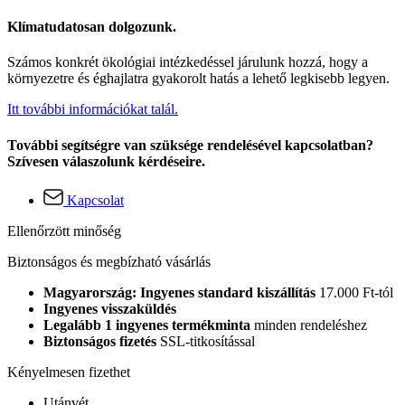
Klímatudatosan dolgozunk.
Számos konkrét ökológiai intézkedéssel járulunk hozzá, hogy a
környezetre és éghajlatra gyakorolt hatás a lehető legkisebb legyen.
Itt további információkat talál.
További segítségre van szüksége rendelésével kapcsolatban?
Szívesen válaszolunk kérdéseire.
Kapcsolat
Ellenőrzött minőség
Biztonságos és megbízható vásárlás
Magyarország: Ingyenes standard kiszállítás
17.000 Ft-tól
Ingyenes visszaküldés
Legalább 1 ingyenes termékminta
minden rendeléshez
Biztonságos fizetés
SSL-titkosítással
Kényelmesen fizethet
Utánvét