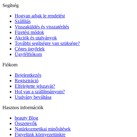
Segítség
Hogyan adjak le rendelést
Szállítás
Visszaküldés és visszatérítés
Fizetési módok
Akciók és utalványok
További segítségre van szüksége?
Céges ügyfelek
Ügyfélfiókom
Fiókom
Bejelentkezés
Regisztráció
Elfelejtette jelszavát?
Hol van a szállítmányom?
Utalvány beváltása
Hasznos információk
beauty Blog
Összetevők
Natúrkozmetikai minősítések
Figyelünk környezetünkre