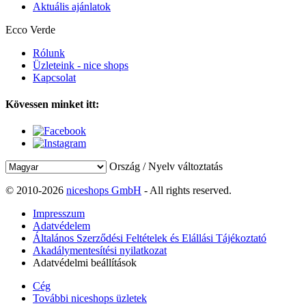
Aktuális ajánlatok
Ecco Verde
Rólunk
Üzleteink - nice shops
Kapcsolat
Kövessen minket itt:
Ország / Nyelv változtatás
© 2010-2026
niceshops GmbH
- All rights reserved.
Impresszum
Adatvédelem
Általános Szerződési Feltételek és Elállási Tájékoztató
Akadálymentesítési nyilatkozat
Adatvédelmi beállítások
Cég
További niceshops üzletek