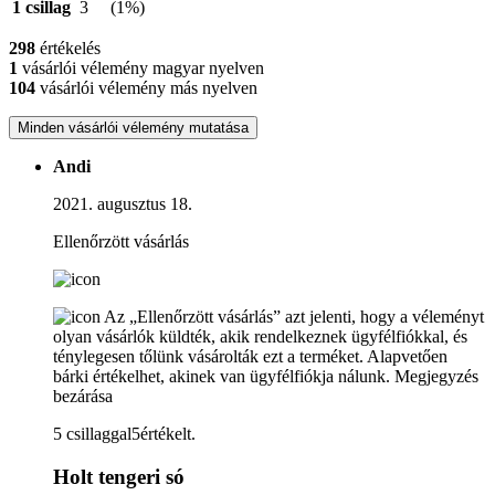
1 csillag
3
(1%)
298
értékelés
1
vásárlói vélemény magyar nyelven
104
vásárlói vélemény más nyelven
Minden vásárlói vélemény mutatása
Andi
2021. augusztus 18.
Ellenőrzött vásárlás
Az „Ellenőrzött vásárlás” azt jelenti, hogy a véleményt
olyan vásárlók küldték, akik rendelkeznek ügyfélfiókkal, és
ténylegesen tőlünk vásárolták ezt a terméket. Alapvetően
bárki értékelhet, akinek van ügyfélfiókja nálunk.
Megjegyzés
bezárása
5 csillaggal5értékelt.
Holt tengeri só