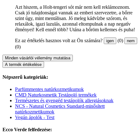
Azt hiszem, a Holt-tengeri sót már nem kell reklámoznom.
Csak jó tulajdonságai vannak az emberi szervezetre, a bőrre
szint úgy, mint mentálisan. Jó meleg kádvízbe szórom, és
relaxálok, igazi lazulás, azonnal eltompulnak a nap negatív
élményei! Kell ennél több? Utána a bőröm kellemes és puha!
Ez az értékelés hasznos volt az Ön számára?
(0)
igen
nem
(0)
Minden vásárlói vélemény mutatása
A termék értékelése
Népszerű kategóriák:
Parfümmentes natúrkozmetikumok
CMD Naturkosmetik Testápoló termékek
Természetes és gyengéd testápolók allergiásoknak
NCS - Natural Cosmetics Standard-minősített
natúrkozmetikumok
Vegán ápolók - Test
Ecco Verde felfedezése: