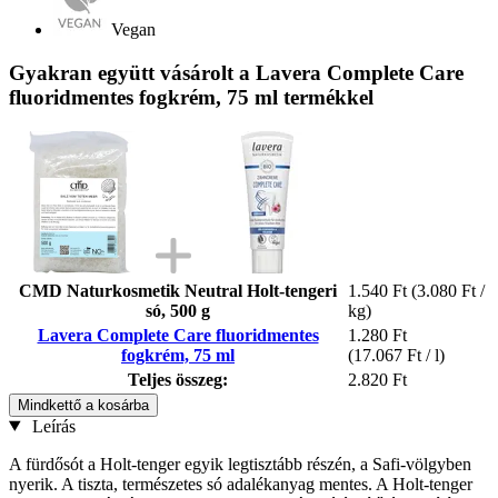
Vegan
Gyakran együtt vásárolt a Lavera Complete Care
fluoridmentes fogkrém, 75 ml termékkel
CMD Naturkosmetik Neutral Holt-tengeri
1.540 Ft
(3.080 Ft /
só, 500 g
kg)
Lavera Complete Care fluoridmentes
1.280 Ft
fogkrém, 75 ml
(17.067 Ft / l)
Teljes összeg:
2.820 Ft
Mindkettő a kosárba
Leírás
A fürdősót a Holt-tenger egyik legtisztább részén, a Safi-völgyben
nyerik. A tiszta, természetes só adalékanyag mentes. A Holt-tenger