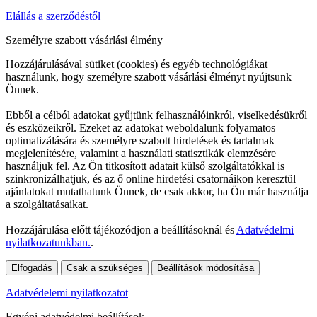
Elállás a szerződéstől
Személyre szabott vásárlási élmény
Hozzájárulásával sütiket (cookies) és egyéb technológiákat
használunk, hogy személyre szabott vásárlási élményt nyújtsunk
Önnek.
Ebből a célból adatokat gyűjtünk felhasználóinkról, viselkedésükről
és eszközeikről. Ezeket az adatokat weboldalunk folyamatos
optimalizálására és személyre szabott hirdetések és tartalmak
megjelenítésére, valamint a használati statisztikák elemzésére
használjuk fel. Az Ön titkosított adatait külső szolgáltatókkal is
szinkronizálhatjuk, és az ő online hirdetési csatornáikon keresztül
ajánlatokat mutathatunk Önnek, de csak akkor, ha Ön már használja
a szolgáltatásaikat.
Hozzájárulása előtt tájékozódjon a beállításoknál és
Adatvédelmi
nyilatkozatunkban.
.
Elfogadás
Csak a szükséges
Beállítások módosítása
Adatvédelemi nyilatkozatot
Egyéni adatvédelmi beállítások