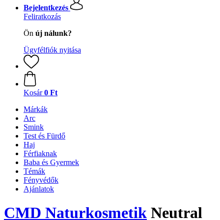
Bejelentkezés
Feliratkozás
Ön
új nálunk?
Ügyfélfiók nyitása
Kosár
0 Ft
Márkák
Arc
Smink
Test és Fürdő
Haj
Férfiaknak
Baba és Gyermek
Témák
Fényvédők
Ajánlatok
CMD Naturkosmetik
Neutral