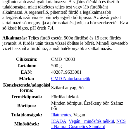
legfontosabb ásványait tartalmazza. A sajátos élénkítő és tisztító
tulajdonságai miatt tökéletes teljes test vagy láb fürdőként
alkalmazni. A regeneráló, pihentető fürdő a legalkalmasabb
allergiások számára és bármely egyéb bőrtípusra. Az ásványokat
tartalmazó só megnyitja a pórusokat és javítja a bőr szerkezetét. Ez a
só kissé lúgos, pH érték 7,4.
Alkalmazás:
Teljes fürdő esetén 500g fürdősó és 15 perc fürdés
javasolt. A fürdés után tiszta vízzel öblítse le bőrét. Minnél kevesebb
vizet használ a fürdőhöz, annál hatékonyabb az alkalmazás.
Cikkszám:
CMD-42003
Tartalom:
500 g
EAN:
4028719633001
Márka:
CMD Naturkosmetik
Konzisztencia/adagolási
Szilárd anyag, Só
forma:
Terméktípusok:
Fürdőadalékok
Minden bőrtípus, Érzékeny bőr, Száraz
Bőrtípus:
bőr
Tulajdonságok:
Illatmentes
, Vegan
ICADA
,
Vegán - minősítés nélkül
,
NCS
Minősítések:
- Natural Cosmetics Standard