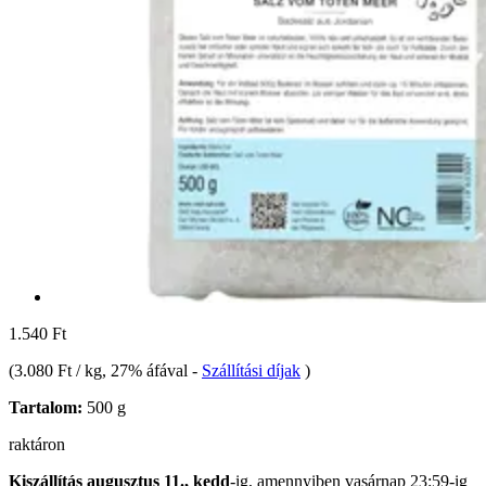
1.540 Ft
(
3.080 Ft / kg
, 27% áfával
-
Szállítási díjak
)
Tartalom:
500 g
raktáron
Kiszállítás augusztus 11., kedd
-ig, amennyiben
vasárnap 23:59-ig