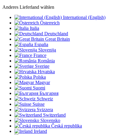
Anderes Lieferland wählen
International (English)
Österreich
Italia
Deutschland
Great Britain
España
Slovenija
France
România
Sverige
Hrvatska
Polska
Magyar
Suomi
България
Schweiz
Suisse
Svizzera
Switzerland
Slovensko
Česká republika
Ireland