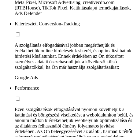
Meta-Pixel, Microsoft Advertising, creativecdn.com
(RTBHouse), TikTok Pixel, Kattintásalapú termékajánlások,
Ads Defender
Kiterjesztett Conversion-Tracking
A szolgáltatás elfogadásával jobban megérthetjük és
értékelhetjük online hirdetéseink sikerét, és optimalizálhatjuk
hirdetési kínálatunkat. Ennek érdekében az Ön titkosított
személyes adatait összehasonlítjuk a következő külső
szolgáltatókkal, ha Ön már használja szolgáltatásaikat:
Google Ads
Performance
Ezen szolgáltatások elfogadásával nyomon követhetjük a
kattintási és böngészési viselkedést a weboldalunkon belül, és
anonim módon kiértékelhetjük webhelyünk optimalizálása és
az általános felhasználói élmény folyamatos javítása
érdekében. Az Ön beleegyezésével az alábbi, harmadik féltől
származó szolgáltatásokat használjuk ezen a weboldalon: