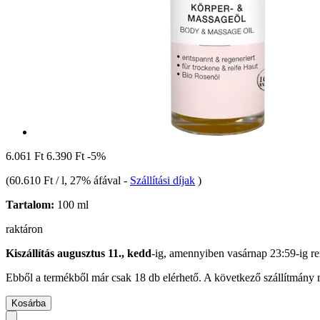
6.061 Ft
6.390 Ft
-5%
(
60.610 Ft / l
, 27% áfával
-
Szállítási díjak
)
Tartalom:
100 ml
raktáron
Kiszállítás augusztus 11., kedd
-ig, amennyiben
vasárnap 23:59-ig
re
Ebből a termékből már csak 18 db elérhető. A következő szállítmány m
Kosárba