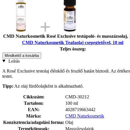
CMD Naturkosmetik Rosé Exclusive testápoló- és masszázsolaj, 
CMD Naturkosmetik Teafaolaj csepegtetővel, 10 ml
Teljes összeg:
Mindkettő a kosárba
Leírás
A Rosé Exclusive testolaj élénkítő és feszítő hatást biztosít. Az értéke
testet.
Tipp:
Az olaj fürdõolajként is alkalmazható.
Cikkszám:
CMD-30212
Tartalom:
100 ml
EAN:
4028719663442
Márka:
CMD Naturkosmetik
Konzisztencia/adagolási forma:
Olaj
Terméktípusok:
Masszázsolajok