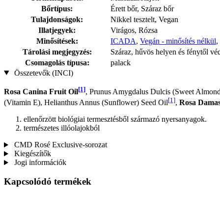
Bőrtípus:
Érett bőr, Száraz bőr
Tulajdonságok:
Nikkel tesztelt, Vegan
Illatjegyek:
Virágos, Rózsa
Minősítések:
ICADA
,
Vegán - minősítés nélkül
,
Tárolási megjegyzés:
Száraz, hűvös helyen és fénytől vé
Csomagolás típusa:
palack
Összetevők (INCI)
[1]
Rosa Canina Fruit Oil
, Prunus Amygdalus Dulcis (Sweet Almond) 
[1]
(Vitamin E), Helianthus Annus (Sunflower) Seed Oil
,
Rosa Damas
ellenőrzött biológiai termesztésből származó nyersanyagok.
természetes illóolajokból
CMD Rosé Exclusive-sorozat
Kiegészítők
Jogi információk
Kapcsolódó termékek