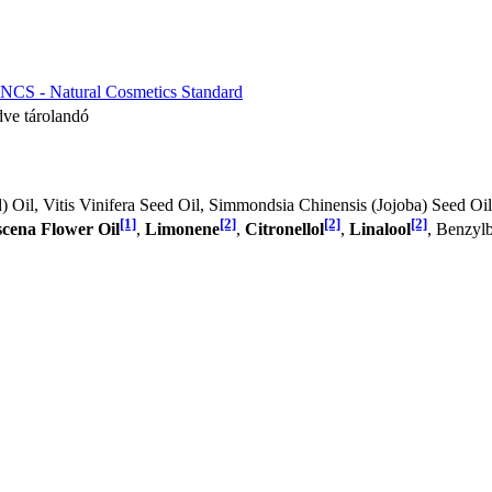
NCS - Natural Cosmetics Standard
dve tárolandó
Oil, Vitis Vinifera Seed Oil, Simmondsia Chinensis (Jojoba) Seed Oil
[1]
[2]
[2]
[2]
cena Flower Oil
,
Limonene
,
Citronellol
,
Linalool
, Benzyl