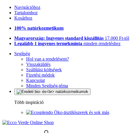
Navigációhoz
Tartalomhoz
Kosárhoz
100% natúrkozmetikum
Magyarország: Ingyenes standard kiszállítás
17.000 Ft-tól
Legalább 1 ingyenes termékminta
minden rendeléshez
Segítség
Hol van a rendelésem?
Visszaküldés
Szállítási költségek
Fizetési módok
Kapcsolat
Minden Segítség-téma
Több inspiráció
Öko-tisztítószerek és sok más