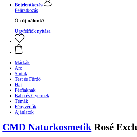
Bejelentkezés
Feliratkozás
Ön
új nálunk?
Ügyfélfiók nyitása
Márkák
Arc
Smink
Test és Fürdő
Haj
Férfiaknak
Baba és Gyermek
Témák
Fényvédők
Ajánlatok
CMD Naturkosmetik
Rosé Exclu