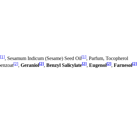
[1]
[1]
, Sesamum Indicum (Sesame) Seed Oil
, Parfum, Tocopherol
[2]
[2]
[2]
[2]
[2]
benzoat
,
Geraniol
,
Benzyl Salicylate
,
Eugenol
,
Farnesol