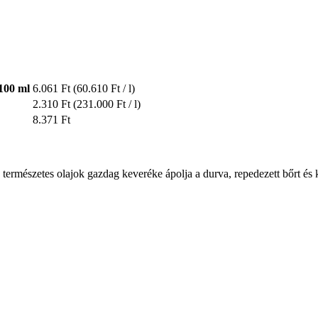
100 ml
6.061 Ft
(60.610 Ft / l)
2.310 Ft
(231.000 Ft / l)
8.371 Ft
s természetes olajok gazdag keveréke ápolja a durva, repedezett bőrt és k