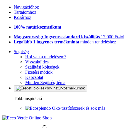
Navigációhoz
Tartalomhoz
Kosárhoz
100% natúrkozmetikum
Magyarország: Ingyenes standard kiszállítás
17.000 Ft-tól
Legalább 1 ingyenes termékminta
minden rendeléshez
Segítség
Hol van a rendelésem?
Visszaküldés
Szállítási költségek
Fizetési módok
Kapcsolat
Minden Segítség-téma
Több inspiráció
Öko-tisztítószerek és sok más