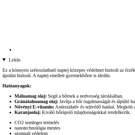
Leírás
Ez a könnyen szétoszlatható naptej közepes védelmet biztosít az érz
ápolást biztosít. A naptej emellett gyermekbőrre is ideális.
Hatóanyagok:
Málnamag olaj:
Segít a bőrnek a nedvesség tárolásában.
Gránátalmamag olaj:
Javítja a bőr rugalmasságát és tápláló ha
Növényi E-vitamin:
Antioxidatív és sejtvédő hatású. Megköti a
Karanjaolaj:
Kiváló bőrápoló tulajdonságokkal rendelkezik.
CO2 semleges termelés
nanotechnológia mentes
azonnali védelem