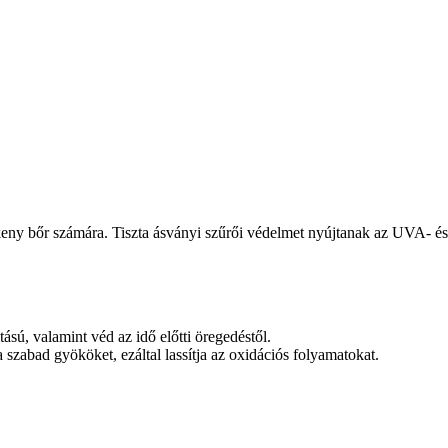
ékeny bőr számára. Tiszta ásványi szűrői védelmet nyújtanak az UVA- é
tású, valamint véd az idő előtti öregedéstől.
 szabad gyököket, ezáltal lassítja az oxidációs folyamatokat.