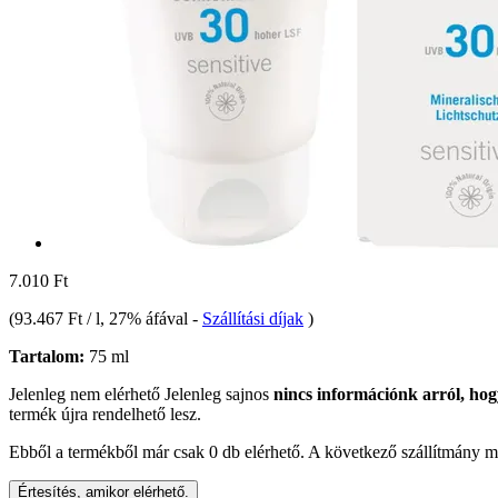
7.010 Ft
(
93.467 Ft / l
, 27% áfával
-
Szállítási díjak
)
Tartalom:
75 ml
Jelenleg nem elérhető
Jelenleg sajnos
nincs információnk arról, hog
termék újra rendelhető lesz.
Ebből a termékből már csak 0 db elérhető. A következő szállítmány má
Értesítés, amikor elérhető.