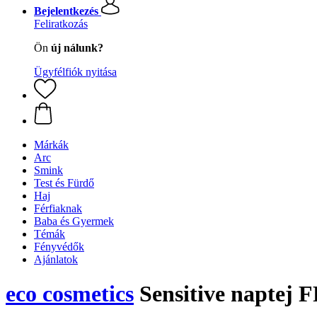
Bejelentkezés
Feliratkozás
Ön
új nálunk?
Ügyfélfiók nyitása
Márkák
Arc
Smink
Test és Fürdő
Haj
Férfiaknak
Baba és Gyermek
Témák
Fényvédők
Ajánlatok
eco cosmetics
Sensitive naptej F