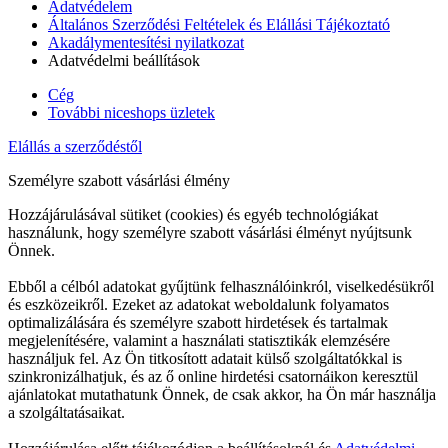
Adatvédelem
Általános Szerződési Feltételek és Elállási Tájékoztató
Akadálymentesítési nyilatkozat
Adatvédelmi beállítások
Cég
További niceshops üzletek
Elállás a szerződéstől
Személyre szabott vásárlási élmény
Hozzájárulásával sütiket (cookies) és egyéb technológiákat
használunk, hogy személyre szabott vásárlási élményt nyújtsunk
Önnek.
Ebből a célból adatokat gyűjtünk felhasználóinkról, viselkedésükről
és eszközeikről. Ezeket az adatokat weboldalunk folyamatos
optimalizálására és személyre szabott hirdetések és tartalmak
megjelenítésére, valamint a használati statisztikák elemzésére
használjuk fel. Az Ön titkosított adatait külső szolgáltatókkal is
szinkronizálhatjuk, és az ő online hirdetési csatornáikon keresztül
ajánlatokat mutathatunk Önnek, de csak akkor, ha Ön már használja
a szolgáltatásaikat.