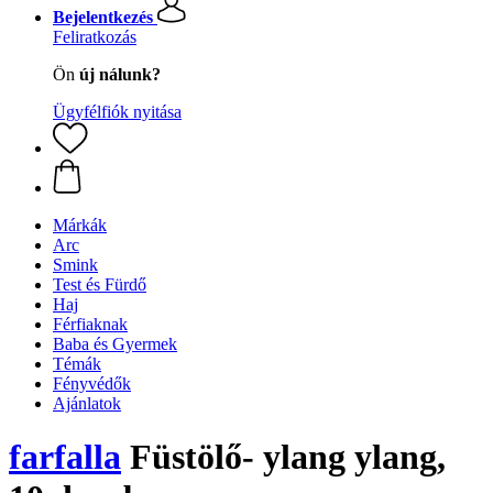
Bejelentkezés
Feliratkozás
Ön
új nálunk?
Ügyfélfiók nyitása
Márkák
Arc
Smink
Test és Fürdő
Haj
Férfiaknak
Baba és Gyermek
Témák
Fényvédők
Ajánlatok
farfalla
Füstölő- ylang ylang,