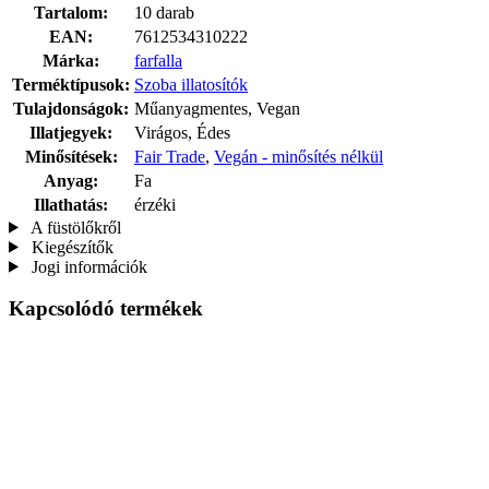
Tartalom:
10 darab
EAN:
7612534310222
Márka:
farfalla
Terméktípusok:
Szoba illatosítók
Tulajdonságok:
Műanyagmentes, Vegan
Illatjegyek:
Virágos, Édes
Minősítések:
Fair Trade
,
Vegán - minősítés nélkül
Anyag:
Fa
Illathatás:
érzéki
A füstölőkről
Kiegészítők
Jogi információk
Kapcsolódó termékek