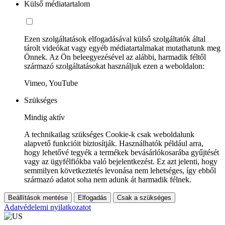
Külső médiatartalom
Ezen szolgáltatások elfogadásával külső szolgáltatók által
tárolt videókat vagy egyéb médiatartalmakat mutathatunk meg
Önnek. Az Ön beleegyezésével az alábbi, harmadik féltől
származó szolgáltatásokat használjuk ezen a weboldalon:
Vimeo, YouTube
Szükséges
Mindig aktív
A technikailag szükséges Cookie-k csak weboldalunk
alapvető funkcióit biztosítják. Használhatók például arra,
hogy lehetővé tegyék a termékek bevásárlókosarába gyűjtését
vagy az ügyfélfiókba való bejelentkezést. Ez azt jelenti, hogy
semmilyen következtetés levonása nem lehetséges, így ebből
származó adatot soha nem adunk át harmadik félnek.
Beállítások mentése
Elfogadás
Csak a szükséges
Adatvédelemi nyilatkozatot