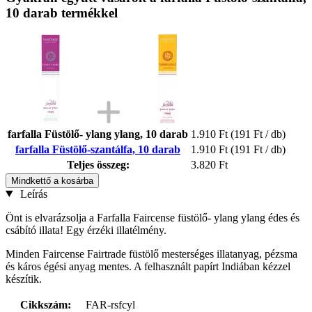
10 darab termékkel
farfalla Füstölő- ylang ylang, 10 darab
1.910 Ft
(191 Ft / db)
farfalla Füstölő-szantálfa, 10 darab
1.910 Ft
(191 Ft / db)
Teljes összeg:
3.820 Ft
Mindkettő a kosárba
Leírás
Önt is elvarázsolja a Farfalla Faircense füstölő- ylang ylang édes és
csábító illata! Egy érzéki illatélmény.
Minden Faircense Fairtrade füstölő mesterséges illatanyag, pézsma
és káros égési anyag mentes. A felhasznált papírt Indiában kézzel
készítik.
Cikkszám:
FAR-rsfcyl