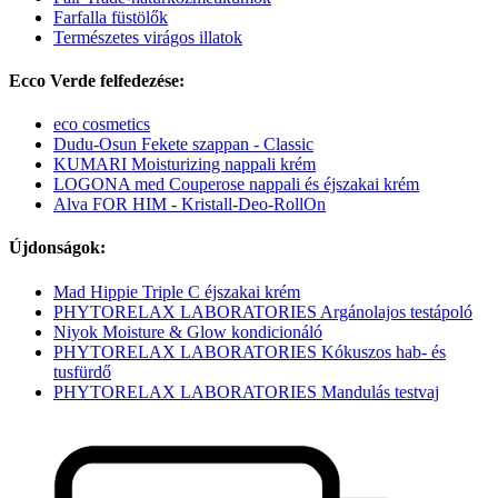
Farfalla füstölők
Természetes virágos illatok
Ecco Verde felfedezése:
eco cosmetics
Dudu-Osun Fekete szappan - Classic
KUMARI Moisturizing nappali krém
LOGONA med Couperose nappali és éjszakai krém
Alva FOR HIM - Kristall-Deo-RollOn
Újdonságok:
Mad Hippie Triple C éjszakai krém
PHYTORELAX LABORATORIES Argánolajos testápoló
Niyok Moisture & Glow kondicionáló
PHYTORELAX LABORATORIES Kókuszos hab- és
tusfürdő
PHYTORELAX LABORATORIES Mandulás testvaj