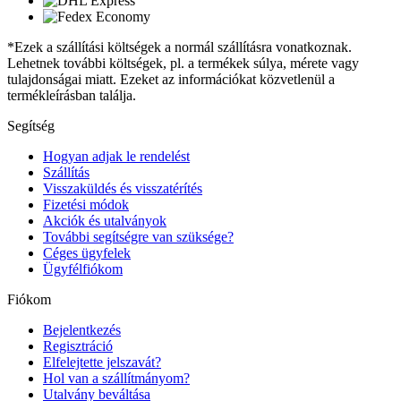
*Ezek a szállítási költségek a normál szállításra vonatkoznak.
Lehetnek további költségek, pl. a termékek súlya, mérete vagy
tulajdonságai miatt. Ezeket az információkat közvetlenül a
termékleírásban találja.
Segítség
Hogyan adjak le rendelést
Szállítás
Visszaküldés és visszatérítés
Fizetési módok
Akciók és utalványok
További segítségre van szüksége?
Céges ügyfelek
Ügyfélfiókom
Fiókom
Bejelentkezés
Regisztráció
Elfelejtette jelszavát?
Hol van a szállítmányom?
Utalvány beváltása