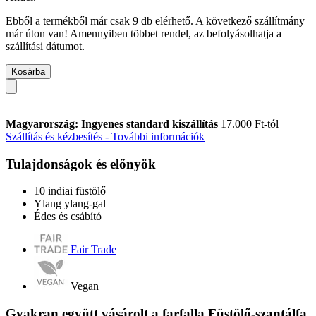
Ebből a termékből már csak 9 db elérhető. A következő szállítmány
már úton van! Amennyiben többet rendel, az befolyásolhatja a
szállítási dátumot.
Kosárba
Magyarország: Ingyenes standard kiszállítás
17.000 Ft-tól
Szállítás és kézbesítés - További információk
Tulajdonságok és előnyök
10 indiai füstölő
Ylang ylang-gal
Édes és csábító
Fair Trade
Vegan
Gyakran együtt vásárolt a farfalla Füstölő-szantálfa,