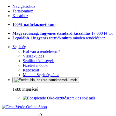
Navigációhoz
Tartalomhoz
Kosárhoz
100% natúrkozmetikum
Magyarország: Ingyenes standard kiszállítás
17.000 Ft-tól
Legalább 1 ingyenes termékminta
minden rendeléshez
Segítség
Hol van a rendelésem?
Visszaküldés
Szállítási költségek
Fizetési módok
Kapcsolat
Minden Segítség-téma
Több inspiráció
Öko-tisztítószerek és sok más