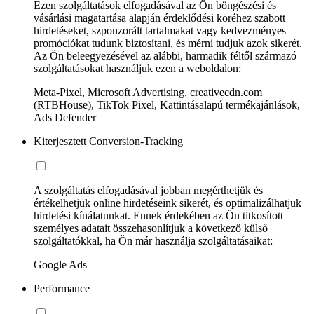
Ezen szolgáltatások elfogadásával az Ön böngészési és
vásárlási magatartása alapján érdeklődési köréhez szabott
hirdetéseket, szponzorált tartalmakat vagy kedvezményes
promóciókat tudunk biztosítani, és mérni tudjuk azok sikerét.
Az Ön beleegyezésével az alábbi, harmadik féltől származó
szolgáltatásokat használjuk ezen a weboldalon:
Meta-Pixel, Microsoft Advertising, creativecdn.com
(RTBHouse), TikTok Pixel, Kattintásalapú termékajánlások,
Ads Defender
Kiterjesztett Conversion-Tracking
A szolgáltatás elfogadásával jobban megérthetjük és
értékelhetjük online hirdetéseink sikerét, és optimalizálhatjuk
hirdetési kínálatunkat. Ennek érdekében az Ön titkosított
személyes adatait összehasonlítjuk a következő külső
szolgáltatókkal, ha Ön már használja szolgáltatásaikat:
Google Ads
Performance