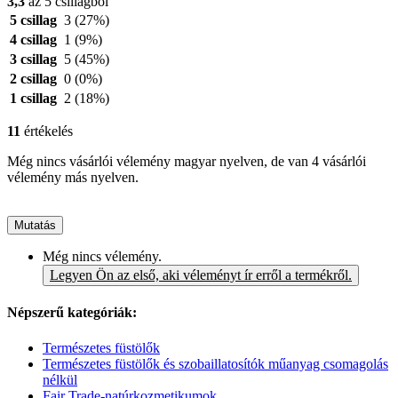
3,3
az 5 csillagból
5 csillag
3
(27%)
4 csillag
1
(9%)
3 csillag
5
(45%)
2 csillag
0
(0%)
1 csillag
2
(18%)
11
értékelés
Még nincs vásárlói vélemény magyar nyelven, de van 4 vásárlói
vélemény más nyelven.
Mutatás
Még nincs vélemény.
Legyen Ön az első, aki véleményt ír erről a termékről.
Népszerű kategóriák:
Természetes füstölők
Természetes füstölők és szobaillatosítók műanyag csomagolás
nélkül
Fair Trade-natúrkozmetikumok