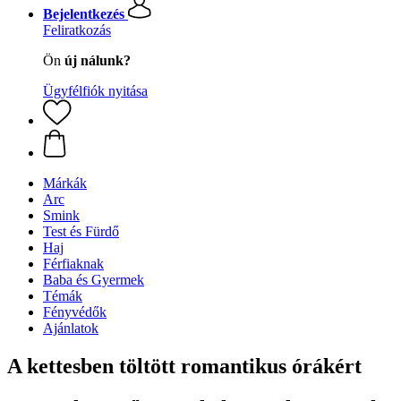
Bejelentkezés
Feliratkozás
Ön
új nálunk?
Ügyfélfiók nyitása
Márkák
Arc
Smink
Test és Fürdő
Haj
Férfiaknak
Baba és Gyermek
Témák
Fényvédők
Ajánlatok
A kettesben töltött romantikus órákért