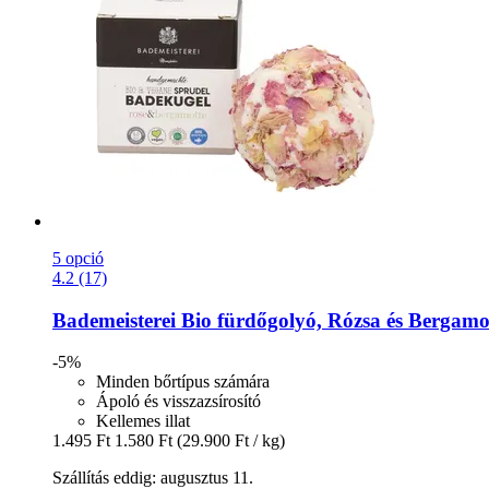
5 opció
4.2 (17)
Bademeisterei
Bio fürdőgolyó, Rózsa és Bergamot
-5%
Minden bőrtípus számára
Ápoló és visszazsírosító
Kellemes illat
1.495 Ft
1.580 Ft
(29.900 Ft / kg)
Szállítás eddig: augusztus 11.