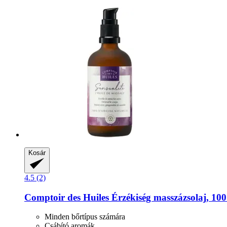
Kosár
4.5 (2)
Comptoir des Huiles
Érzékiség masszázsolaj, 100
Minden bőrtípus számára
Csábító aromák