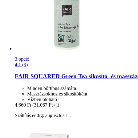
3 opció
4.1 (9)
FAIR SQUARED
Green Tea sikosító-​ és masszáz
Minden bőrtípus számára
Masszázsokhoz és sikosítóként
Vízben oldható
4.660 Ft
(31.067 Ft / l)
Szállítás eddig: augusztus 11.