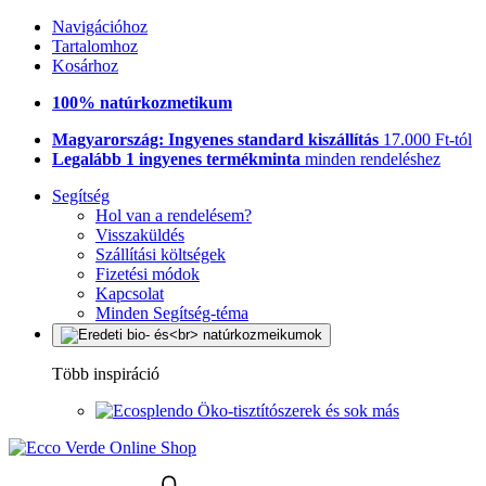
Navigációhoz
Tartalomhoz
Kosárhoz
100% natúrkozmetikum
Magyarország: Ingyenes standard kiszállítás
17.000 Ft-tól
Legalább 1 ingyenes termékminta
minden rendeléshez
Segítség
Hol van a rendelésem?
Visszaküldés
Szállítási költségek
Fizetési módok
Kapcsolat
Minden Segítség-téma
Több inspiráció
Öko-tisztítószerek és sok más