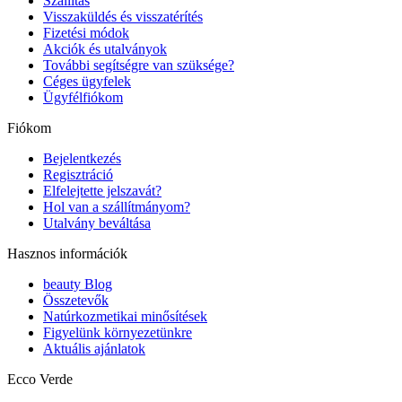
Szállítás
Visszaküldés és visszatérítés
Fizetési módok
Akciók és utalványok
További segítségre van szüksége?
Céges ügyfelek
Ügyfélfiókom
Fiókom
Bejelentkezés
Regisztráció
Elfelejtette jelszavát?
Hol van a szállítmányom?
Utalvány beváltása
Hasznos információk
beauty Blog
Összetevők
Natúrkozmetikai minősítések
Figyelünk környezetünkre
Aktuális ajánlatok
Ecco Verde