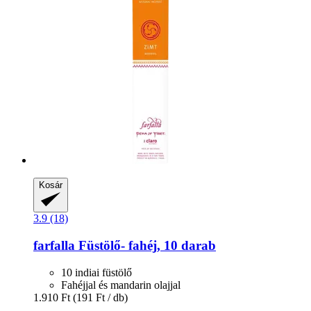
Kosár
3.9 (18)
farfalla
Füstölő-​ fahéj, 10 darab
10 indiai füstölő
Fahéjjal és mandarin olajjal
1.910 Ft
(191 Ft / db)