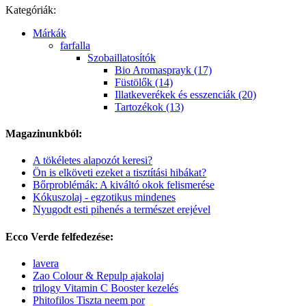
Kategóriák:
Márkák
farfalla
Szobaillatosítók
Bio Aromasprayk (17)
Füstölők (14)
Illatkeverékek és esszenciák (20)
Tartozékok (13)
Magazinunkból:
A tökéletes alapozót keresi?
Ön is elköveti ezeket a tisztítási hibákat?
Bőrproblémák: A kiváltó okok felismerése
Kókuszolaj - egzotikus mindenes
Nyugodt esti pihenés a természet erejével
Ecco Verde felfedezése:
lavera
Zao Colour & Repulp ajakolaj
trilogy Vitamin C Booster kezelés
Phitofilos Tiszta neem por