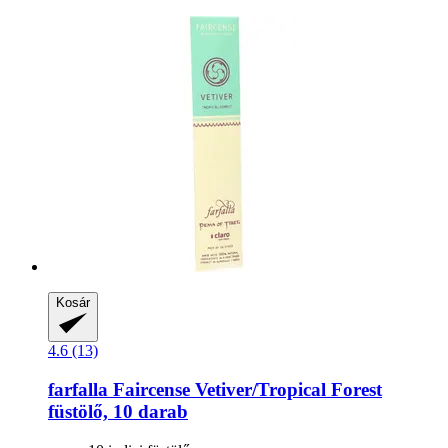
Kosár
4.6 (13)
farfalla
Faircense Vetiver/Tropical Forest
füstölő, 10 darab