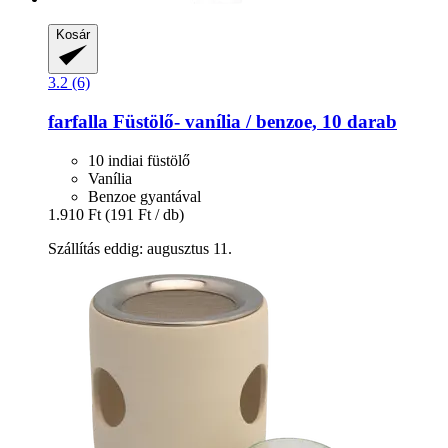
Kosár
3.2 (6)
farfalla
Füstölő-​ vanília / benzoe, 10 darab
10 indiai füstölő
Vanília
Benzoe gyantával
1.910 Ft
(191 Ft / db)
Szállítás eddig: augusztus 11.