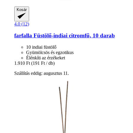
Kosár
4.0 (12)
farfalla
Füstölő-​indiai citromfű, 10 darab
10 indiai füstölő
Gyümölcsös és egzotikus
Élénkíti az érzékeket
1.910 Ft
(191 Ft / db)
Szállítás eddig: augusztus 11.