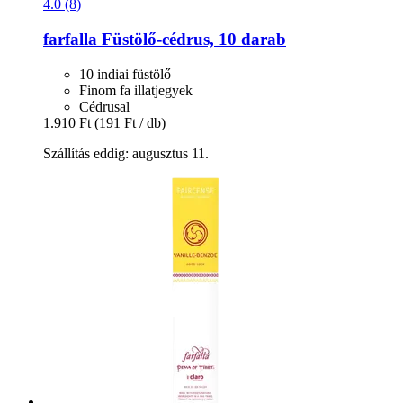
4.0 (8)
farfalla
Füstölő-​cédrus, 10 darab
10 indiai füstölő
Finom fa illatjegyek
Cédrusal
1.910 Ft
(191 Ft / db)
Szállítás eddig: augusztus 11.