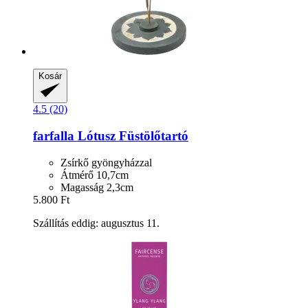
Kosár
4.5 (20)
farfalla
Lótusz Füstölőtartó
Zsírkő gyöngyházzal
Átmérő 10,7cm
Magasság 2,3cm
5.800 Ft
Szállítás eddig: augusztus 11.