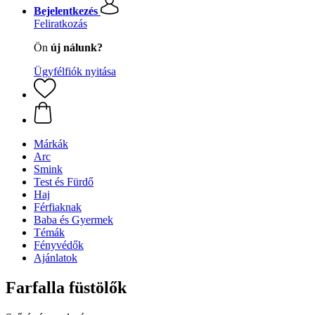
Bejelentkezés
Feliratkozás
Ön
új nálunk?
Ügyfélfiók nyitása
Márkák
Arc
Smink
Test és Fürdő
Haj
Férfiaknak
Baba és Gyermek
Témák
Fényvédők
Ajánlatok
Farfalla füstölők