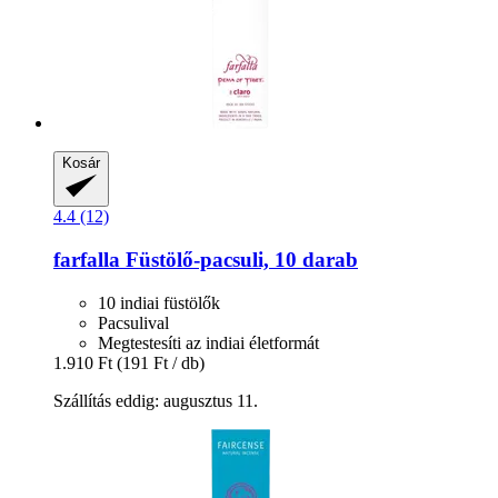
Kosár
4.4 (12)
farfalla
Füstölő-​pacsuli, 10 darab
10 indiai füstölők
Pacsulival
Megtestesíti az indiai életformát
1.910 Ft
(191 Ft / db)
Szállítás eddig: augusztus 11.