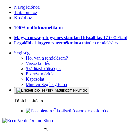
Navigációhoz
Tartalomhoz
Kosárhoz
100% natúrkozmetikum
Magyarország: Ingyenes standard kiszállítás
17.000 Ft-tól
Legalább 1 ingyenes termékminta
minden rendeléshez
Segítség
Hol van a rendelésem?
Visszaküldés
Szállítási költségek
Fizetési módok
Kapcsolat
Minden Segítség-téma
Több inspiráció
Öko-tisztítószerek és sok más