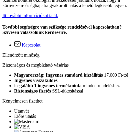
Számos konkrét ökológiai intézkedéssel járulunk hozzá, hogy a
környezetre és éghajlatra gyakorolt hatás a lehető legkisebb legyen.
Itt további információkat talál.
További segítségre van szüksége rendelésével kapcsolatban?
Szívesen válaszolunk kérdéseire.
Kapcsolat
Ellenőrzött minőség
Biztonságos és megbízható vásárlás
Magyarország: Ingyenes standard kiszállítás
17.000 Ft-tól
Ingyenes visszaküldés
Legalább 1 ingyenes termékminta
minden rendeléshez
Biztonságos fizetés
SSL-titkosítással
Kényelmesen fizethet
Utánvét
Előre utalás