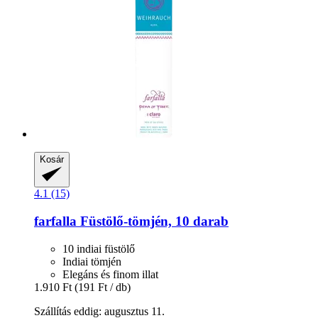
Kosár
4.1 (15)
farfalla
Füstölő-​tömjén, 10 darab
10 indiai füstölő
Indiai tömjén
Elegáns és finom illat
1.910 Ft
(191 Ft / db)
Szállítás eddig: augusztus 11.