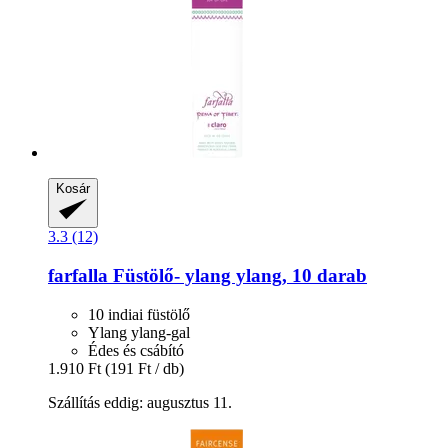
Kosár
3.3 (12)
farfalla
Füstölő-​ ylang ylang, 10 darab
10 indiai füstölő
Ylang ylang-gal
Édes és csábító
1.910 Ft
(191 Ft / db)
Szállítás eddig: augusztus 11.