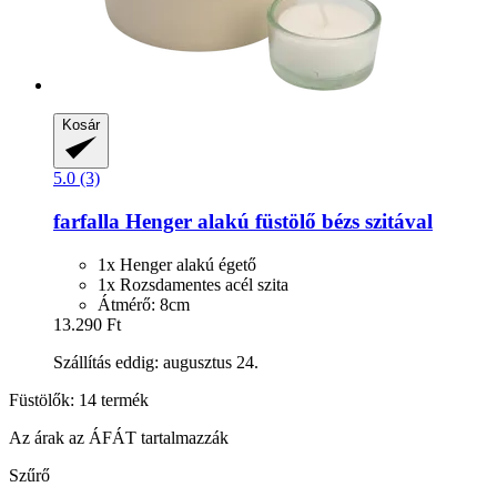
Kosár
5.0 (3)
farfalla
Henger alakú füstölő bézs szitával
1x Henger alakú égető
1x Rozsdamentes acél szita
Átmérő: 8cm
13.290 Ft
Szállítás eddig: augusztus 24.
Füstölők: 14 termék
Az árak az ÁFÁT tartalmazzák
Szűrő