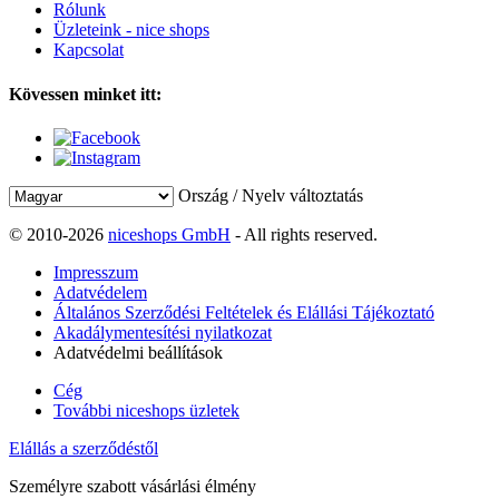
Rólunk
Üzleteink - nice shops
Kapcsolat
Kövessen minket itt:
Ország / Nyelv változtatás
© 2010-2026
niceshops GmbH
- All rights reserved.
Impresszum
Adatvédelem
Általános Szerződési Feltételek és Elállási Tájékoztató
Akadálymentesítési nyilatkozat
Adatvédelmi beállítások
Cég
További niceshops üzletek
Elállás a szerződéstől
Személyre szabott vásárlási élmény