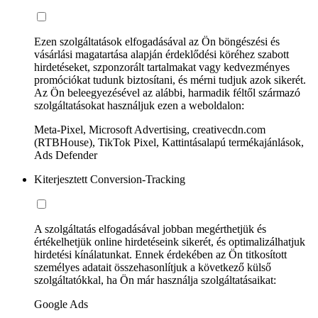
Ezen szolgáltatások elfogadásával az Ön böngészési és
vásárlási magatartása alapján érdeklődési köréhez szabott
hirdetéseket, szponzorált tartalmakat vagy kedvezményes
promóciókat tudunk biztosítani, és mérni tudjuk azok sikerét.
Az Ön beleegyezésével az alábbi, harmadik féltől származó
szolgáltatásokat használjuk ezen a weboldalon:
Meta-Pixel, Microsoft Advertising, creativecdn.com
(RTBHouse), TikTok Pixel, Kattintásalapú termékajánlások,
Ads Defender
Kiterjesztett Conversion-Tracking
A szolgáltatás elfogadásával jobban megérthetjük és
értékelhetjük online hirdetéseink sikerét, és optimalizálhatjuk
hirdetési kínálatunkat. Ennek érdekében az Ön titkosított
személyes adatait összehasonlítjuk a következő külső
szolgáltatókkal, ha Ön már használja szolgáltatásaikat:
Google Ads