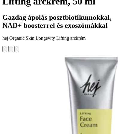
Lifting arckrém, 50 ml
Gazdag ápolás posztbiotikumokkal,
NAD+ boosterrel és exoszómákkal
hej Organic Skin Longevity Lifting arckrém