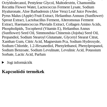
Octyldodecanol, Pentylene Glycol, Maltodextrin, Chamomilla
Recutita Flower Water, Lactococcus Ferment Lysate, Sodium
Hyaluronate, Aloe Barbadensis (Aloe Vera) Leaf Juice Powder,
Pyrus Malus (Apple) Fruit Extract, Helianthus Annuus (Sunflower)
Sprout Extract, Lactobacillus Ferment, Alteromonas Ferment
Extract, Haematococcus Pluvialis Extract, Collagen Amino Acids,
Phospholipids, Tocopherol (Vitamin E), Helianthus Annus
(Sunflower) Seed Oil, Simmondsia Chinensis (Jojoba) Seed Oil,
Propandiol, Sodium Stearoyl Glutamate, Glyceryl Stearat Citrat,
Xanthan Gum, Citric Acid, Magnesium Pca, Sodium Hydroxyde,
Sodium Chloride, 1.2-Hexanediol, Phenylethanol, Phenylpropanol,
Sodium Benzoate, Sodium Levulinate, Levulinic Acid, Potassium
Sorbate, Lactic Acid, Parfum
Jogi információk
Kapcsolódó termékek