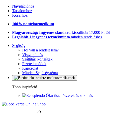
Navigációhoz
Tartalomhoz
Kosárhoz
100% natúrkozmetikum
Magyarország: Ingyenes standard kiszállítás
17.000 Ft-tól
Legalább 1 ingyenes termékminta
minden rendeléshez
Segítség
Hol van a rendelésem?
Visszaküldés
Szállítási költségek
Fizetési módok
Kapcsolat
Minden Segítség-téma
Több inspiráció
Öko-tisztítószerek és sok más