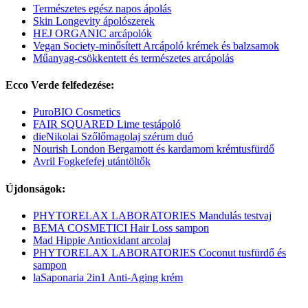
Természetes egész napos ápolás
Skin Longevity ápolószerek
HEJ ORGANIC arcápolók
Vegan Society-minősített Arcápoló krémek és balzsamok
Műanyag-csökkentett és természetes arcápolás
Ecco Verde felfedezése:
PuroBIO Cosmetics
FAIR SQUARED Lime testápoló
dieNikolai Szőlőmagolaj szérum duó
Nourish London Bergamott és kardamom krémtusfürdő
Avril Fogkefefej utántöltők
Újdonságok:
PHYTORELAX LABORATORIES Mandulás testvaj
BEMA COSMETICI Hair Loss sampon
Mad Hippie Antioxidant arcolaj
PHYTORELAX LABORATORIES Coconut tusfürdő és
sampon
laSaponaria 2in1 Anti-Aging krém