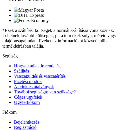
*Ezek a szállítási költségek a normál szállításra vonatkoznak.
Lehetnek további költségek, pl. a termékek súlya, mérete vagy
tulajdonságai miatt. Ezeket az információkat közvetlenül a
termékleírásban találja.
Segítség
Hogyan adjak le rendelést
Szállítás
Visszaküldés és visszatérítés
Fizetési módok
Akciók és utalványok
További segítségre van szüksége?
Céges ügyfelek
Ügyfélfiókom
Fiókom
Bejelentkezés
Regisztráció