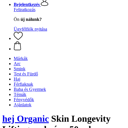
Bejelentkezés
Feliratkozás
Ön
új nálunk?
Ügyfélfiók nyitása
Márkák
Arc
Smink
Test és Fürdő
Haj
Férfiaknak
Baba és Gyermek
Témák
Fényvédők
Ajánlatok
hej Organic
Skin Longevity