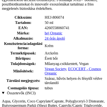
posztbiotikumokat és innovatív exoszómákat tartalmaz a friss
megjelenés biztosítása érdekében.
Cikkszám:
HEJ-806074
Tartalom:
50 ml
EAN:
4260558060741
Márka:
hej Organic
Alkalmazás:
24 órás ápoló
Konzisztencia/adagolási
Krém
forma:
Terméktípusok:
Arckrém
Bőrtípus:
Érett bőr
Tulajdonságok:
Műanyag-csökkentett, Vegan
Vegan Society
,
ECOCERT - Cosmos
Minősítések:
Organic
Száraz, hűvös helyen és fénytől védve
Tárolási megjegyzés:
tárolandó
Csomagolás típusa:
tubus
Összetevők (INCI)
Aqua, Glycerin, Coco Caprylate/Caprate, Polyglyceryl-3 Distearate,
Butyrospermum Parkii (Shea) Butter, Caprylic/Capric Triglyceride,