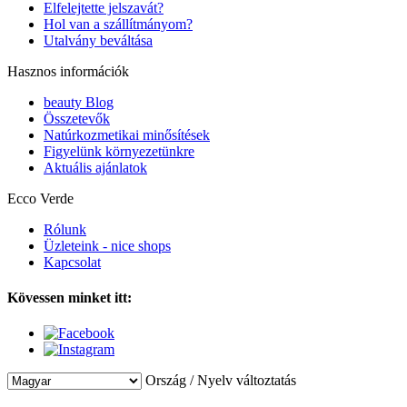
Elfelejtette jelszavát?
Hol van a szállítmányom?
Utalvány beváltása
Hasznos információk
beauty Blog
Összetevők
Natúrkozmetikai minősítések
Figyelünk környezetünkre
Aktuális ajánlatok
Ecco Verde
Rólunk
Üzleteink - nice shops
Kapcsolat
Kövessen minket itt:
Ország / Nyelv változtatás