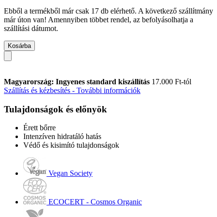
Ebből a termékből már csak 17 db elérhető. A következő szállítmány
már úton van! Amennyiben többet rendel, az befolyásolhatja a
szállítási dátumot.
Kosárba
Magyarország: Ingyenes standard kiszállítás
17.000 Ft-tól
Szállítás és kézbesítés - További információk
Tulajdonságok és előnyök
Érett bőrre
Intenzíven hidratáló hatás
Védő és kisimító tulajdonságok
Vegan Society
ECOCERT - Cosmos Organic