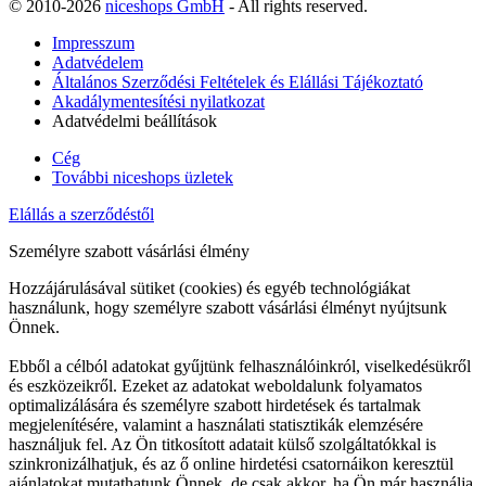
© 2010-2026
niceshops GmbH
- All rights reserved.
Impresszum
Adatvédelem
Általános Szerződési Feltételek és Elállási Tájékoztató
Akadálymentesítési nyilatkozat
Adatvédelmi beállítások
Cég
További niceshops üzletek
Elállás a szerződéstől
Személyre szabott vásárlási élmény
Hozzájárulásával sütiket (cookies) és egyéb technológiákat
használunk, hogy személyre szabott vásárlási élményt nyújtsunk
Önnek.
Ebből a célból adatokat gyűjtünk felhasználóinkról, viselkedésükről
és eszközeikről. Ezeket az adatokat weboldalunk folyamatos
optimalizálására és személyre szabott hirdetések és tartalmak
megjelenítésére, valamint a használati statisztikák elemzésére
használjuk fel. Az Ön titkosított adatait külső szolgáltatókkal is
szinkronizálhatjuk, és az ő online hirdetési csatornáikon keresztül
ajánlatokat mutathatunk Önnek, de csak akkor, ha Ön már használja