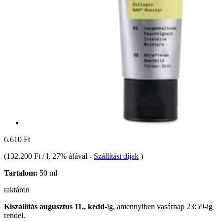
6.610 Ft
(
132.200 Ft / l
, 27% áfával
-
Szállítási díjak
)
Tartalom:
50 ml
raktáron
Kiszállítás augusztus 11., kedd
-ig, amennyiben
vasárnap 23:59-ig
rendel.