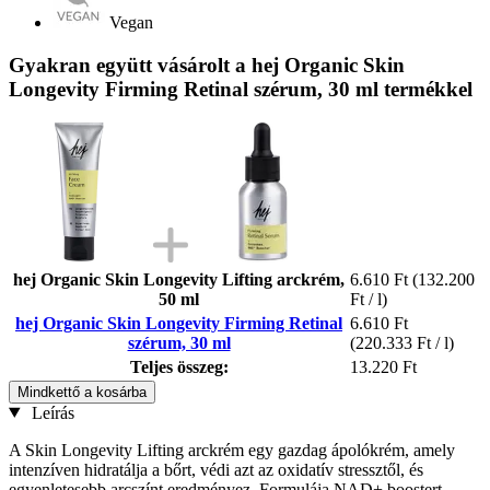
Vegan
Gyakran együtt vásárolt a hej Organic Skin
Longevity Firming Retinal szérum, 30 ml termékkel
hej Organic Skin Longevity Lifting arckrém,
6.610 Ft
(132.200
50 ml
Ft / l)
hej Organic Skin Longevity Firming Retinal
6.610 Ft
szérum, 30 ml
(220.333 Ft / l)
Teljes összeg:
13.220 Ft
Mindkettő a kosárba
Leírás
A Skin Longevity Lifting arckrém egy gazdag ápolókrém, amely
intenzíven hidratálja a bőrt, védi azt az oxidatív stressztől, és
egyenletesebb arcszínt eredményez. Formulája NAD+ boostert,