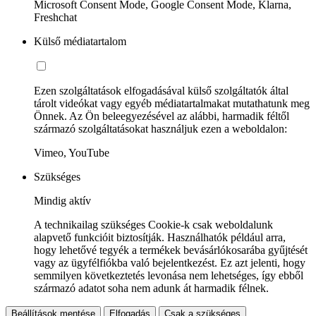
Microsoft Consent Mode, Google Consent Mode, Klarna,
Freshchat
Külső médiatartalom
Ezen szolgáltatások elfogadásával külső szolgáltatók által
tárolt videókat vagy egyéb médiatartalmakat mutathatunk meg
Önnek. Az Ön beleegyezésével az alábbi, harmadik féltől
származó szolgáltatásokat használjuk ezen a weboldalon:
Vimeo, YouTube
Szükséges
Mindig aktív
A technikailag szükséges Cookie-k csak weboldalunk
alapvető funkcióit biztosítják. Használhatók például arra,
hogy lehetővé tegyék a termékek bevásárlókosarába gyűjtését
vagy az ügyfélfiókba való bejelentkezést. Ez azt jelenti, hogy
semmilyen következtetés levonása nem lehetséges, így ebből
származó adatot soha nem adunk át harmadik félnek.
Beállítások mentése
Elfogadás
Csak a szükséges