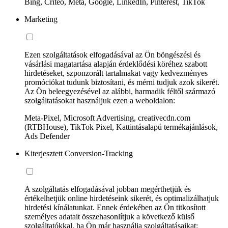
Bing, Criteo, Meta, Google, LinkedIn, Pinterest, TikTok
Marketing
Ezen szolgáltatások elfogadásával az Ön böngészési és
vásárlási magatartása alapján érdeklődési köréhez szabott
hirdetéseket, szponzorált tartalmakat vagy kedvezményes
promóciókat tudunk biztosítani, és mérni tudjuk azok sikerét.
Az Ön beleegyezésével az alábbi, harmadik féltől származó
szolgáltatásokat használjuk ezen a weboldalon:
Meta-Pixel, Microsoft Advertising, creativecdn.com
(RTBHouse), TikTok Pixel, Kattintásalapú termékajánlások,
Ads Defender
Kiterjesztett Conversion-Tracking
A szolgáltatás elfogadásával jobban megérthetjük és
értékelhetjük online hirdetéseink sikerét, és optimalizálhatjuk
hirdetési kínálatunkat. Ennek érdekében az Ön titkosított
személyes adatait összehasonlítjuk a következő külső
szolgáltatókkal, ha Ön már használja szolgáltatásaikat: