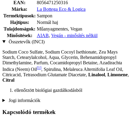
EAN:
8056471250316
Márka:
La Bottega Eco & Logica
Terméktípusok:
Sampon
Hajtípus:
Normál haj
Tulajdonságok:
Műanyagmentes, Vegan
Minősítések:
AIAB
,
Vegán - minősítés nélkül
Összetevők (INCI)
Sodium Coco­ Sulfate, Sodium Cocoyl Isethionate, Zea Mays
Starch, Cetearylalcohol, Aqua, Glycerin, Behenamidopropyl
Dimethylamine, Parfum, Cocamidopropyl Betaine, Azadirachta
[1]
Indica (Neem) Oil
, Spirulina, Melaleuca Alternifolia Leaf Oil,
Citricacid, Tetrasodium Glutamate Diacetate,
Linalool
,
Limonene
,
Citral
ellenőrzött biológiai gazdálkodásból
Jogi információk
Kapcsolódó termékek