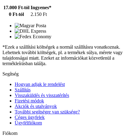
17.000 Ft-tól
Ingyenes*
0 Ft-tól
2.150 Ft
*Ezek a szállítási költségek a normál szállításra vonatkoznak.
Lehetnek további költségek, pl. a termékek súlya, mérete vagy
tulajdonságai miatt. Ezeket az információkat közvetlenül a
termékleírásban találja.
Segítség
Hogyan adjak le rendelést
Szállítás
Visszaküldés és visszatérítés
Fizetési módok
Akciók és utalványok
További segítségre van szüksége?
Céges ügyfelek
Ügyfélfiókom
Fiókom