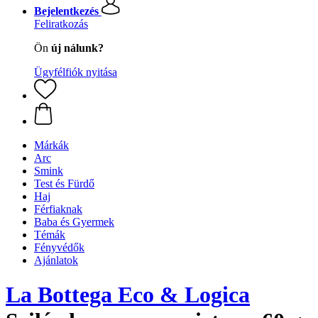
Bejelentkezés
Feliratkozás
Ön
új nálunk?
Ügyfélfiók nyitása
Márkák
Arc
Smink
Test és Fürdő
Haj
Férfiaknak
Baba és Gyermek
Témák
Fényvédők
Ajánlatok
La Bottega Eco & Logica