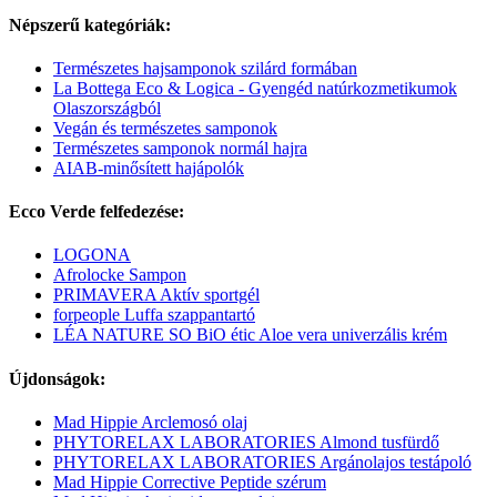
Népszerű kategóriák:
Természetes hajsamponok szilárd formában
La Bottega Eco & Logica - Gyengéd natúrkozmetikumok
Olaszországból
Vegán és természetes samponok
Természetes samponok normál hajra
AIAB-minősített hajápolók
Ecco Verde felfedezése:
LOGONA
Afrolocke Sampon
PRIMAVERA Aktív sportgél
forpeople Luffa szappantartó
LÉA NATURE SO BiO étic Aloe vera univerzális krém
Újdonságok:
Mad Hippie Arclemosó olaj
PHYTORELAX LABORATORIES Almond tusfürdő
PHYTORELAX LABORATORIES Argánolajos testápoló
Mad Hippie Corrective Peptide szérum