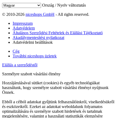
Ország / Nyelv változtatás
© 2010-2026
niceshops GmbH
- All rights reserved.
Impresszum
Adatvédelem
Általános Szerződési Feltételek és Elállási Tájékoztató
Akadálymentesítési nyilatkozat
Adatvédelmi beállítások
Cég
További niceshops üzletek
Elállás a szerződéstől
Személyre szabott vásárlási élmény
Hozzájárulásával sütiket (cookies) és egyéb technológiákat
használunk, hogy személyre szabott vásárlási élményt nyújtsunk
Önnek.
Ebből a célból adatokat gyűjtünk felhasználóinkról, viselkedésükről
és eszközeikről. Ezeket az adatokat weboldalunk folyamatos
optimalizálására és személyre szabott hirdetések és tartalmak
megjelenítésére, valamint a használati statisztikák elemzésére