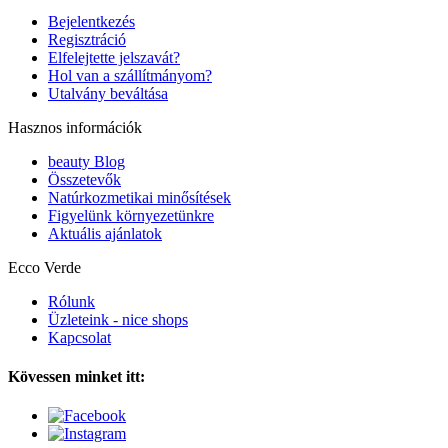
Bejelentkezés
Regisztráció
Elfelejtette jelszavát?
Hol van a szállítmányom?
Utalvány beváltása
Hasznos információk
beauty Blog
Összetevők
Natúrkozmetikai minősítések
Figyelünk környezetünkre
Aktuális ajánlatok
Ecco Verde
Rólunk
Üzleteink - nice shops
Kapcsolat
Kövessen minket itt: