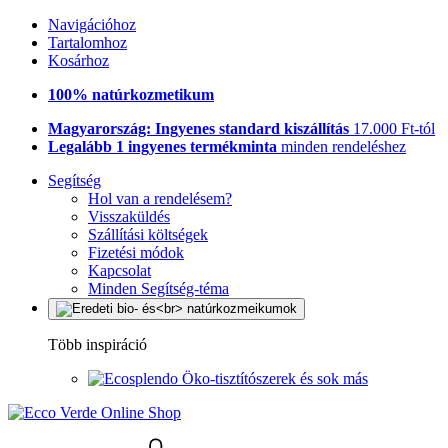
Navigációhoz
Tartalomhoz
Kosárhoz
100% natúrkozmetikum
Magyarország: Ingyenes standard kiszállítás
17.000 Ft-tól
Legalább 1 ingyenes termékminta
minden rendeléshez
Segítség
Hol van a rendelésem?
Visszaküldés
Szállítási költségek
Fizetési módok
Kapcsolat
Minden Segítség-téma
Több inspiráció
Öko-tisztítószerek és sok más