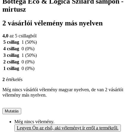
Bottega Eco & Logica Szilárd sampon -
mirtusz
2 vásárlói vélemény más nyelven
4,0
az 5 csillagból
5 csillag
1
(50%)
4 csillag
0
(0%)
3 csillag
1
(50%)
2 csillag
0
(0%)
1 csillag
0
(0%)
2
értékelés
Még nincs vásárlói vélemény magyar nyelven, de van 2 vásárlói
vélemény más nyelven.
Mutatás
Még nincs vélemény.
Legyen Ön az első, aki véleményt ír erről a termékről.