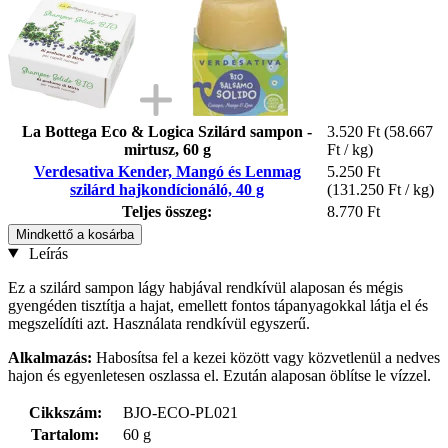
La Bottega Eco & Logica Szilárd sampon -
3.520 Ft
(58.667
mirtusz, 60 g
Ft / kg)
Verdesativa Kender, Mangó és Lenmag
5.250 Ft
szilárd hajkondícionáló, 40 g
(131.250 Ft / kg)
Teljes összeg:
8.770 Ft
Mindkettő a kosárba
Leírás
Ez a szilárd sampon lágy habjával rendkívül alaposan és mégis
gyengéden tisztítja a hajat, emellett fontos tápanyagokkal látja el és
megszelídíti azt. Használata rendkívül egyszerű.
Alkalmazás:
Habosítsa fel a kezei között vagy közvetlenül a nedves
hajon és egyenletesen oszlassa el. Ezután alaposan öblítse le vízzel.
Cikkszám:
BJO-ECO-PL021
Tartalom:
60 g