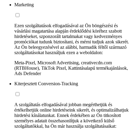
Marketing
Ezen szolgáltatások elfogadásával az Ön böngészési és
vásárlási magatartása alapján érdeklődési köréhez szabott
hirdetéseket, szponzorált tartalmakat vagy kedvezményes
promóciókat tudunk biztosítani, és mérni tudjuk azok sikerét.
Az Ön beleegyezésével az alábbi, harmadik féltől származó
szolgáltatásokat használjuk ezen a weboldalon:
Meta-Pixel, Microsoft Advertising, creativecdn.com
(RTBHouse), TikTok Pixel, Kattintásalapú termékajánlások,
Ads Defender
Kiterjesztett Conversion-Tracking
A szolgáltatás elfogadásával jobban megérthetjük és
értékelhetjük online hirdetéseink sikerét, és optimalizálhatjuk
hirdetési kínálatunkat. Ennek érdekében az Ön titkosított
személyes adatait összehasonlítjuk a következő külső
szolgáltatókkal, ha Ön már használja szolgáltatásaikat: