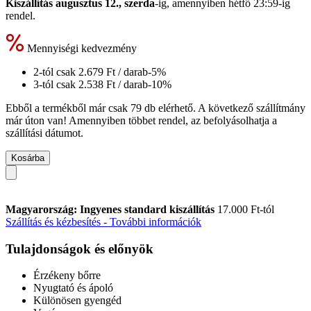
Kiszállítás augusztus 12., szerda
-ig, amennyiben
hétfő 23:59-ig
rendel.
Mennyiségi kedvezmény
2-tól csak
2.679 Ft
/ darab
-5%
3-tól csak
2.538 Ft
/ darab
-10%
Ebből a termékből már csak 79 db elérhető. A következő szállítmány
már úton van! Amennyiben többet rendel, az befolyásolhatja a
szállítási dátumot.
Kosárba
Magyarország: Ingyenes standard kiszállítás
17.000 Ft-tól
Szállítás és kézbesítés - További információk
Tulajdonságok és előnyök
Érzékeny bőrre
Nyugtató és ápoló
Különösen gyengéd