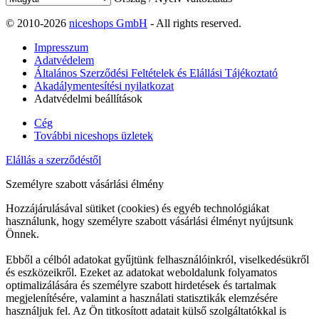
© 2010-2026
niceshops GmbH
- All rights reserved.
Impresszum
Adatvédelem
Általános Szerződési Feltételek és Elállási Tájékoztató
Akadálymentesítési nyilatkozat
Adatvédelmi beállítások
Cég
További niceshops üzletek
Elállás a szerződéstől
Személyre szabott vásárlási élmény
Hozzájárulásával sütiket (cookies) és egyéb technológiákat
használunk, hogy személyre szabott vásárlási élményt nyújtsunk
Önnek.
Ebből a célból adatokat gyűjtünk felhasználóinkról, viselkedésükről
és eszközeikről. Ezeket az adatokat weboldalunk folyamatos
optimalizálására és személyre szabott hirdetések és tartalmak
megjelenítésére, valamint a használati statisztikák elemzésére
használjuk fel. Az Ön titkosított adatait külső szolgáltatókkal is