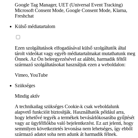
Google Tag Manager, UET (Universal Event Tracking)
Microsoft Consent Mode, Google Consent Mode, Klarna,
Freshchat
Külső médiatartalom
Ezen szolgáltatások elfogadásával külső szolgáltatók által
tárolt videókat vagy egyéb médiatartalmakat mutathatunk meg
Önnek. Az Ön beleegyezésével az alábbi, harmadik féltől
származó szolgáltatásokat használjuk ezen a weboldalon:
Vimeo, YouTube
Szükséges
Mindig aktív
A technikailag szükséges Cookie-k csak weboldalunk
alapvető funkcióit biztosítják. Használhatók például arra,
hogy lehetővé tegyék a termékek bevásárlókosarába gyűjtését
vagy az ügyfélfiókba való bejelentkezést. Ez azt jelenti, hogy
semmilyen következtetés levonása nem lehetséges, így ebből
származó adatot soha nem adunk át harmadik félnek.