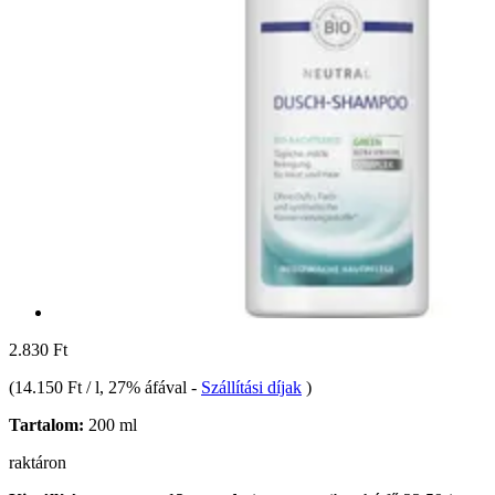
2.830 Ft
(
14.150 Ft / l
, 27% áfával
-
Szállítási díjak
)
Tartalom:
200 ml
raktáron