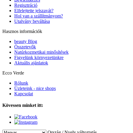
Regisztráció
Elfelejtette jelszavát?
Hol van a szállítmányom?
Utalvány beváltása
Hasznos információk
beauty Blog
Összetevők
Natúrkozmetikai minősítések
Figyelünk környezetünkre
Aktuális ajánlatok
Ecco Verde
Rólunk
Üzleteink - nice shops
Kapcsolat
Kövessen minket itt:
Ország / Nyelv változtatás