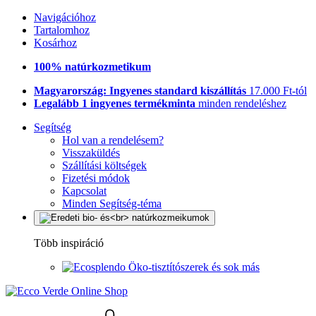
Navigációhoz
Tartalomhoz
Kosárhoz
100% natúrkozmetikum
Magyarország: Ingyenes standard kiszállítás
17.000 Ft-tól
Legalább 1 ingyenes termékminta
minden rendeléshez
Segítség
Hol van a rendelésem?
Visszaküldés
Szállítási költségek
Fizetési módok
Kapcsolat
Minden Segítség-téma
Több inspiráció
Öko-tisztítószerek és sok más