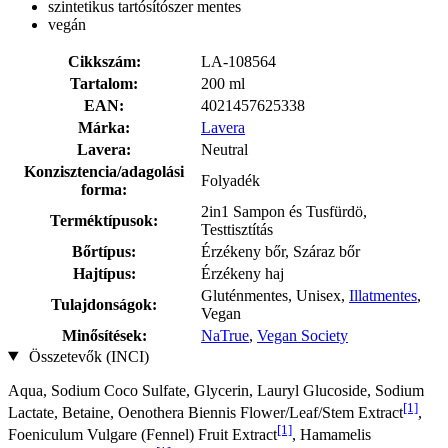
szintetikus tartósítószer mentes
vegán
Cikkszám:
LA-108564
Tartalom:
200 ml
EAN:
4021457625338
Márka:
Lavera
Lavera:
Neutral
Konzisztencia/adagolási
Folyadék
forma:
2in1 Sampon és Tusfürdö,
Terméktípusok:
Testtisztítás
Bőrtípus:
Érzékeny bőr, Száraz bőr
Hajtípus:
Érzékeny haj
Gluténmentes, Unisex,
Illatmentes
,
Tulajdonságok:
Vegan
Minősítések:
NaTrue
,
Vegan Society
Összetevők (INCI)
Aqua, Sodium Coco­ Sulfate, Glycerin, Lauryl Glucoside, Sodium
[1]
Lactate, Betaine, Oenothera Biennis Flower/Leaf/Stem Extract
,
[1]
Foeniculum Vulgare (Fennel) Fruit Extract
, Hamamelis