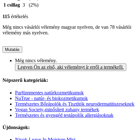
1 csillag
3
(2%)
115
értékelés
Még nincs vásárlói vélemény magyar nyelven, de van 78 vásárlói
vélemény más nyelven.
Mutatás
Még nincs vélemény.
Legyen Ön az első, aki véleményt ír erről a termékről.
Népszerű kategóriák:
Parfümmentes natúrkozmetikumok
NaTrue - natúr- és biokozmetikumok
Természetes Bőrápolók és Tisztítók neurodermatitiszeseknek
Vegan Society-minősített zuhany termékek
Természetes és gyengéd testápolók allergiásoknak
Újdonságok:
Niyok Leave-In Moisture Mist