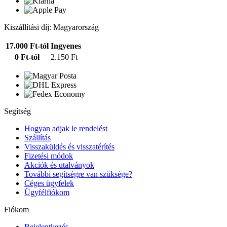
Kiszállítási díj: Magyarország
17.000 Ft-tól
Ingyenes
0 Ft-tól
2.150 Ft
Segítség
Hogyan adjak le rendelést
Szállítás
Visszaküldés és visszatérítés
Fizetési módok
Akciók és utalványok
További segítségre van szüksége?
Céges ügyfelek
Ügyfélfiókom
Fiókom
Bejelentkezés