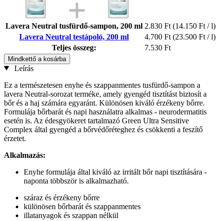
Lavera Neutral tusfürdő-sampon, 200 ml
2.830 Ft
(14.150 Ft / l)
Lavera Neutral testápoló, 200 ml
4.700 Ft
(23.500 Ft / l)
Teljes összeg:
7.530 Ft
Mindkettő a kosárba
Leírás
Ez a természetesen enyhe és szappanmentes tusfürdő-sampon a
lavera Neutral-sorozat terméke, amely gyengéd tisztítást biztosít a
bőr és a haj számára egyaránt. Különösen kiváló érzékeny bőrre.
Formulája bőrbarát és napi használatra alkalmas - neurodermatitis
esetén is. Az édesgyökeret tartalmazó Green Ultra Sensitive
Complex által gyengéd a bőrvédőréteghez és csökkenti a feszítő
érzetet.
Alkalmazás:
Enyhe formulája által kiváló az irritált bőr napi tisztítására -
naponta többször is alkalmazható.
száraz és érzékeny bőrre
különösen bőrbarát és szappanmentes
illatanyagok és szappan nélkül