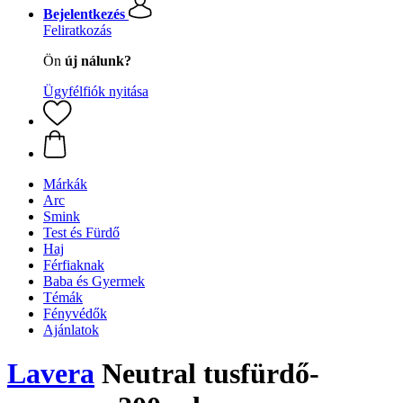
Bejelentkezés
Feliratkozás
Ön
új nálunk?
Ügyfélfiók nyitása
Márkák
Arc
Smink
Test és Fürdő
Haj
Férfiaknak
Baba és Gyermek
Témák
Fényvédők
Ajánlatok
Lavera
Neutral tusfürdő-