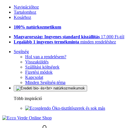
Navigációhoz
Tartalomhoz
Kosárhoz
100% natúrkozmetikum
Magyarország: Ingyenes standard kiszállítás
17.000 Ft-tól
Legalább 1 ingyenes termékminta
minden rendeléshez
Segítség
Hol van a rendelésem?
Visszaküldés
Szállítási költségek
Fizetési módok
Kapcsolat
Minden Segítség-téma
Több inspiráció
Öko-tisztítószerek és sok más