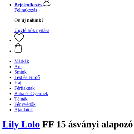
Bejelentkezés
Feliratkozás
Ön
új nálunk?
Ügyfélfiók nyitása
Márkák
Arc
Smink
Test és Fürdő
Haj
Férfiaknak
Baba és Gyermek
Témák
Fényvédők
Ajánlatok
Lily Lolo
FF 15 ásványi alapozó 