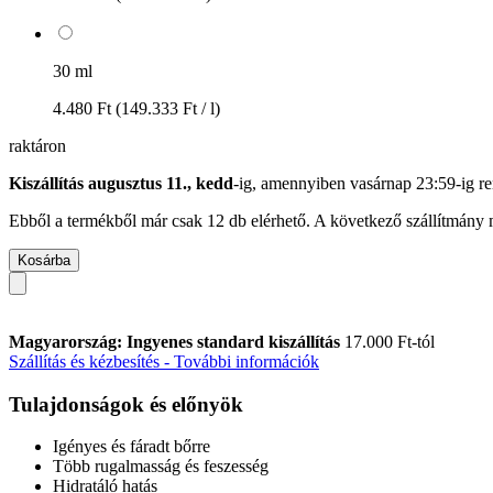
30 ml
4.480 Ft
(149.333 Ft / l)
raktáron
Kiszállítás augusztus 11., kedd
-ig, amennyiben
vasárnap 23:59-ig
re
Ebből a termékből már csak 12 db elérhető. A következő szállítmány m
Kosárba
Magyarország: Ingyenes standard kiszállítás
17.000 Ft-tól
Szállítás és kézbesítés - További információk
Tulajdonságok és előnyök
Igényes és fáradt bőrre
Több rugalmasság és feszesség
Hidratáló hatás