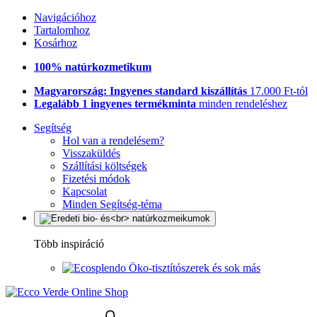
Navigációhoz
Tartalomhoz
Kosárhoz
100% natúrkozmetikum
Magyarország: Ingyenes standard kiszállítás
17.000 Ft-tól
Legalább 1 ingyenes termékminta
minden rendeléshez
Segítség
Hol van a rendelésem?
Visszaküldés
Szállítási költségek
Fizetési módok
Kapcsolat
Minden Segítség-téma
Több inspiráció
Öko-tisztítószerek és sok más