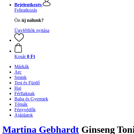
Bejelentkezés
Feliratkozás
Ön
új nálunk?
Ügyfélfiók nyitása
Kosár
0 Ft
Márkák
Arc
Smink
Test és Fürdő
Haj
Férfiaknak
Baba és Gyermek
Témák
Fényvédők
Ajánlatok
Martina Gebhardt
Ginseng Toni