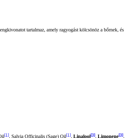
inzengkivonatot tartalmaz, amely ragyogást kölcsönöz a bőrnek, és
[1]
[1]
[3]
[3]
Oil
, Salvia Officinalis (Sage) Oil
,
Linalool
,
Limonene
,