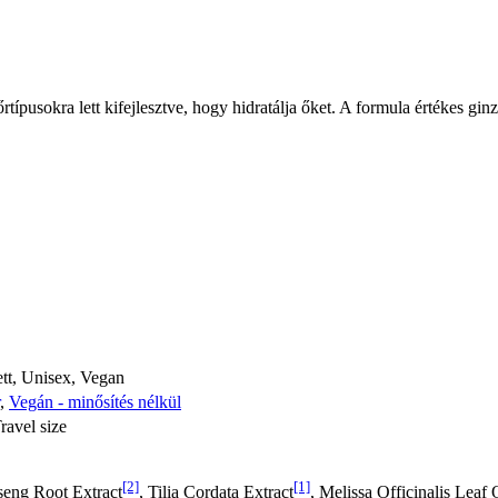
rtípusokra lett kifejlesztve, hogy hidratálja őket. A formula értékes g
ett, Unisex, Vegan
,
Vegán - minősítés nélkül
ravel size
[2]
[1]
seng Root Extract
, Tilia Cordata Extract
, Melissa Officinalis Leaf 