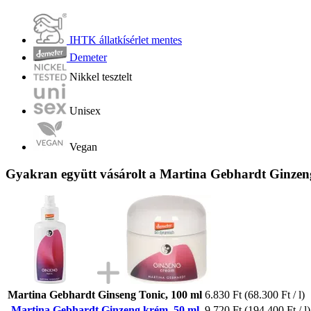
IHTK állatkísérlet mentes
Demeter
Nikkel tesztelt
Unisex
Vegan
Gyakran együtt vásárolt a Martina Gebhardt Ginzen
Martina Gebhardt Ginseng Tonic, 100 ml
6.830 Ft
(68.300 Ft / l)
Martina Gebhardt Ginzeng krém, 50 ml
9.720 Ft
(194.400 Ft / l)