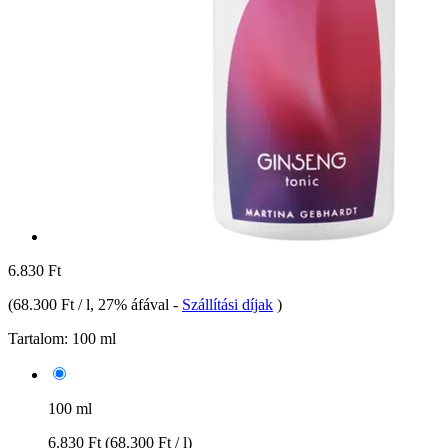
6.830 Ft
(
68.300 Ft / l
, 27% áfával
-
Szállítási díjak
)
Tartalom:
100 ml
100 ml
6.830 Ft
(68.300 Ft / l)