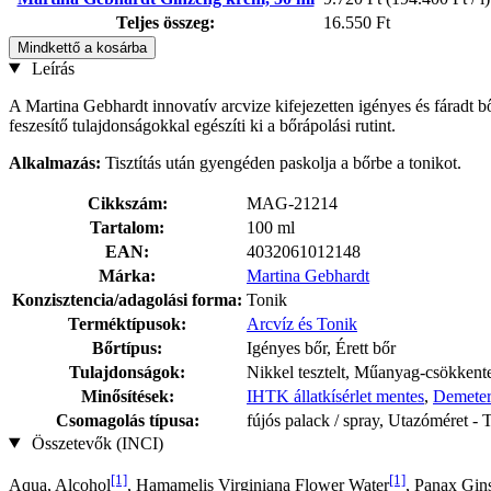
Teljes összeg:
16.550 Ft
Mindkettő a kosárba
Leírás
A Martina Gebhardt innovatív arcvize kifejezetten igényes és fáradt bő
feszesítő tulajdonságokkal egészíti ki a bőrápolási rutint.
Alkalmazás:
Tisztítás után gyengéden paskolja a bőrbe a tonikot.
Cikkszám:
MAG-21214
Tartalom:
100 ml
EAN:
4032061012148
Márka:
Martina Gebhardt
Konzisztencia/adagolási forma:
Tonik
Terméktípusok:
Arcvíz és Tonik
Bőrtípus:
Igényes bőr, Érett bőr
Tulajdonságok:
Nikkel tesztelt, Műanyag-csökkent
Minősítések:
IHTK állatkísérlet mentes
,
Demeter
Csomagolás típusa:
fújós palack / spray, Utazóméret - T
Összetevők (INCI)
[1]
[1]
Aqua, Alcohol
, Hamamelis Virginiana Flower Water
, Panax Gin