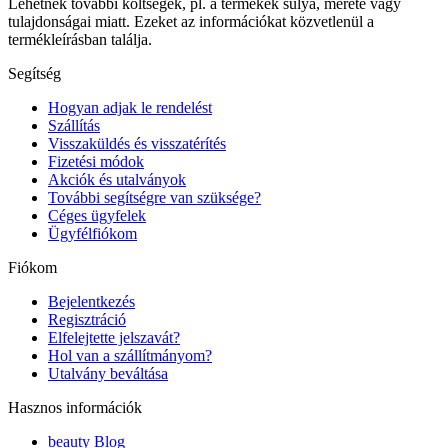
Lehetnek további költségek, pl. a termékek súlya, mérete vagy
tulajdonságai miatt. Ezeket az információkat közvetlenül a
termékleírásban találja.
Segítség
Hogyan adjak le rendelést
Szállítás
Visszaküldés és visszatérítés
Fizetési módok
Akciók és utalványok
További segítségre van szüksége?
Céges ügyfelek
Ügyfélfiókom
Fiókom
Bejelentkezés
Regisztráció
Elfelejtette jelszavát?
Hol van a szállítmányom?
Utalvány beváltása
Hasznos információk
beauty Blog