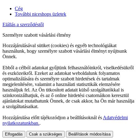
Cég
További niceshops üzletek
Elállás a szerződéstől
Személyre szabott vásárlási élmény
Hozzájárulásával sütiket (cookies) és egyéb technológiákat
használunk, hogy személyre szabott vásárlási élményt nyújtsunk
Önnek.
Ebből a célból adatokat gyűjtünk felhasználóinkról, viselkedésükről
és eszközeikről. Ezeket az adatokat weboldalunk folyamatos
optimalizálására és személyre szabott hirdetések és tartalmak
megjelenítésére, valamint a használati statisztikák elemzésére
használjuk fel. Az Ön titkosított adatait külső szolgáltatókkal is
szinkronizálhatjuk, és az ő online hirdetési csatornáikon keresztül
ajánlatokat mutathatunk Önnek, de csak akkor, ha Ön már használja
a szolgáltatásaikat.
Hozzájárulása előtt tájékozódjon a beállításoknál és
Adatvédelmi
nyilatkozatunkban.
.
Elfogadás
Csak a szükséges
Beállítások módosítása