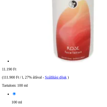
11.190 Ft
(
111.900 Ft / l
, 27% áfával
-
Szállítási díjak
)
Tartalom:
100 ml
100 ml