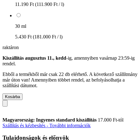
11.190 Ft
(111.900 Ft / l)
30 ml
5.430 Ft
(181.000 Ft / l)
raktáron
Kiszállítás augusztus 11., kedd
-ig, amennyiben
vasárnap 23:59-ig
rendel.
Ebből a termékből már csak 22 db elérhető. A következő szállítmány
már úton van! Amennyiben többet rendel, az befolyásolhatja a
szállítási dátumot.
Kosárba
Magyarország: Ingyenes standard kiszállítás
17.000 Ft-tól
Szállítás és kézbesítés - További információk
Tulajdonságok és előnyök