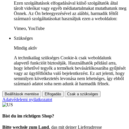
Ezen szolgáltatások elfogadásával külső szolgáltatók által
tárolt videókat vagy egyéb médiatartalmakat mutathatunk meg
Önnek. Az Ön beleegyezésével az alábbi, harmadik féltől
származó szolgáltatásokat használjuk ezen a weboldalon:
Vimeo, YouTube
Szükséges
Mindig aktív
A technikailag szükséges Cookie-k csak weboldalunk
alapvető funkcióit biztosítják. Használhatók például arra,
hogy lehetővé tegyék a termékek bevásárlókosarába gyűjtését
vagy az ügyfélfiókba való bejelentkezést. Ez azt jelenti, hogy
semmilyen következtetés levonása nem lehetséges, így ebből
származó adatot soha nem adunk át harmadik félnek.
Beállítások mentése
Elfogadás
Csak a szükséges
Adatvédelemi nyilatkozatot
Bist du im richtigen Shop?
Bitte wechsle zum Land
, das mit deiner Lieferadresse