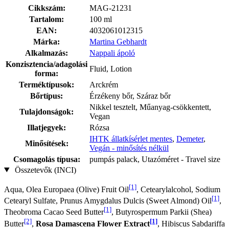
Cikkszám:
MAG-21231
Tartalom:
100 ml
EAN:
4032061012315
Márka:
Martina Gebhardt
Alkalmazás:
Nappali ápoló
Konzisztencia/adagolási
Fluid, Lotion
forma:
Terméktípusok:
Arckrém
Bőrtípus:
Érzékeny bőr, Száraz bőr
Nikkel tesztelt, Műanyag-csökkentett,
Tulajdonságok:
Vegan
Illatjegyek:
Rózsa
IHTK állatkísérlet mentes
,
Demeter
,
Minősítések:
Vegán - minősítés nélkül
Csomagolás típusa:
pumpás palack, Utazóméret - Travel size
Összetevők (INCI)
[1]
Aqua, Olea Europaea (Olive) Fruit Oil
, Cetearylalcohol, Sodium
[1]
Cetearyl Sulfate, Prunus Amygdalus Dulcis (Sweet Almond) Oil
,
[1]
Theobroma Cacao Seed Butter
, Butyrospermum Parkii (Shea)
[2]
[1]
Butter
,
Rosa Damascena Flower Extract
, Hibiscus Sabdariffa