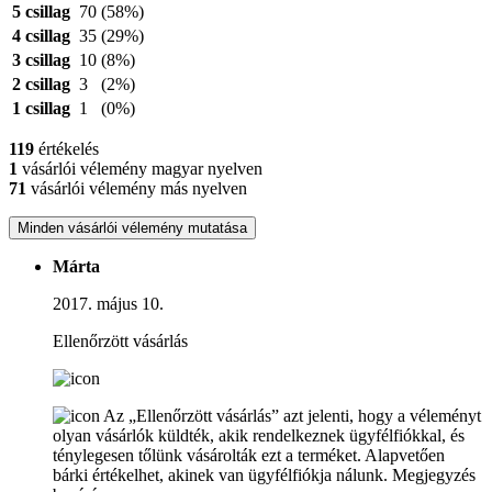
5 csillag
70
(58%)
4 csillag
35
(29%)
3 csillag
10
(8%)
2 csillag
3
(2%)
1 csillag
1
(0%)
119
értékelés
1
vásárlói vélemény magyar nyelven
71
vásárlói vélemény más nyelven
Minden vásárlói vélemény mutatása
Márta
2017. május 10.
Ellenőrzött vásárlás
Az „Ellenőrzött vásárlás” azt jelenti, hogy a véleményt
olyan vásárlók küldték, akik rendelkeznek ügyfélfiókkal, és
ténylegesen tőlünk vásárolták ezt a terméket. Alapvetően
bárki értékelhet, akinek van ügyfélfiókja nálunk.
Megjegyzés