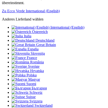
übereinstimmt.
Zu Ecco Verde International (English)
Anderes Lieferland wählen
International (English)
Österreich
Italia
Deutschland
Great Britain
España
Slovenija
France
România
Sverige
Hrvatska
Polska
Magyar
Suomi
България
Schweiz
Suisse
Svizzera
Switzerland