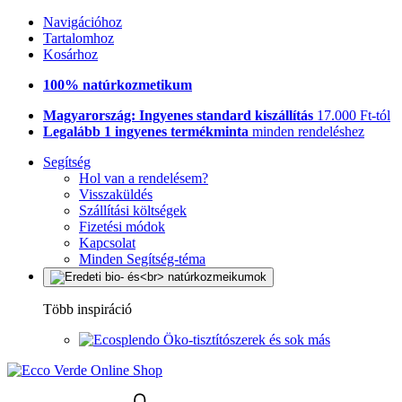
Navigációhoz
Tartalomhoz
Kosárhoz
100% natúrkozmetikum
Magyarország: Ingyenes standard kiszállítás
17.000 Ft-tól
Legalább 1 ingyenes termékminta
minden rendeléshez
Segítség
Hol van a rendelésem?
Visszaküldés
Szállítási költségek
Fizetési módok
Kapcsolat
Minden Segítség-téma
Több inspiráció
Öko-tisztítószerek és sok más