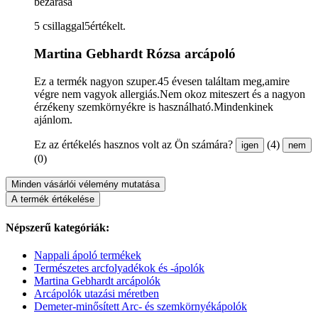
bezárása
5 csillaggal5értékelt.
Martina Gebhardt Rózsa arcápoló
Ez a termék nagyon szuper.45 évesen találtam meg,amire
végre nem vagyok allergiás.Nem okoz miteszert és a nagyon
érzékeny szemkörnyékre is használható.Mindenkinek
ajánlom.
Ez az értékelés hasznos volt az Ön számára?
(4)
igen
nem
(0)
Minden vásárlói vélemény mutatása
A termék értékelése
Népszerű kategóriák:
Nappali ápoló termékek
Természetes arcfolyadékok és -ápolók
Martina Gebhardt arcápolók
Arcápolók utazási méretben
Demeter-minősített Arc- és szemkörnyékápolók