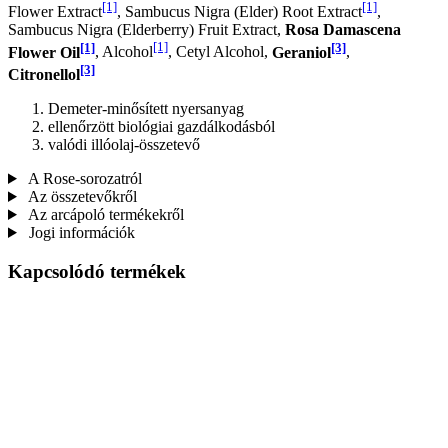
[1]
[1]
Flower Extract
, Sambucus Nigra (Elder) Root Extract
,
Sambucus Nigra (Elderberry) Fruit Extract,
Rosa Damascena
[1]
[1]
[3]
Flower Oil
, Alcohol
, Cetyl Alcohol,
Geraniol
,
[3]
Citronellol
Demeter-minősített nyersanyag
ellenőrzött biológiai gazdálkodásból
valódi illóolaj-összetevő
A Rose-sorozatról
Az összetevőkről
Az arcápoló termékekről
Jogi információk
Kapcsolódó termékek