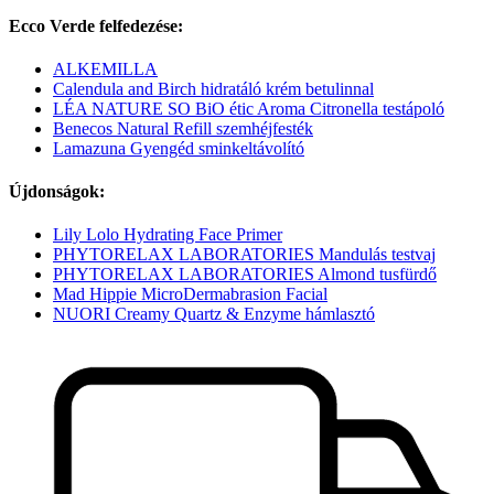
Ecco Verde felfedezése:
ALKEMILLA
Calendula and Birch hidratáló krém betulinnal
LÉA NATURE SO BiO étic Aroma Citronella testápoló
Benecos Natural Refill szemhéjfesték
Lamazuna Gyengéd sminkeltávolító
Újdonságok:
Lily Lolo Hydrating Face Primer
PHYTORELAX LABORATORIES Mandulás testvaj
PHYTORELAX LABORATORIES Almond tusfürdő
Mad Hippie MicroDermabrasion Facial
NUORI Creamy Quartz & Enzyme hámlasztó