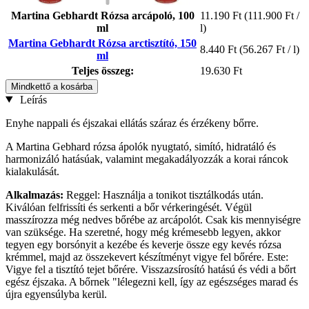
Martina Gebhardt Rózsa arcápoló, 100
11.190 Ft
(111.900 Ft /
ml
l)
Martina Gebhardt Rózsa arctisztító, 150
8.440 Ft
(56.267 Ft / l)
ml
Teljes összeg:
19.630 Ft
Mindkettő a kosárba
Leírás
Enyhe nappali és éjszakai ellátás száraz és érzékeny bőrre.
A Martina Gebhard rózsa ápolók nyugtató, simító, hidratáló és
harmonizáló hatásúak, valamint megakadályozzák a korai ráncok
kialakulását.
Alkalmazás:
Reggel: Használja a tonikot tisztálkodás után.
Kiválóan felfrissíti és serkenti a bőr vérkeringését. Végül
masszírozza még nedves bőrébe az arcápolót. Csak kis mennyiségre
van szüksége. Ha szeretné, hogy még krémesebb legyen, akkor
tegyen egy borsónyit a kezébe és keverje össze egy kevés rózsa
krémmel, majd az összekevert készítményt vigye fel bőrére. Este:
Vigye fel a tisztító tejet bőrére. Visszazsírosító hatású és védi a bőrt
egész éjszaka. A bőrnek "lélegezni kell, így az egészséges marad és
újra egyensúlyba kerül.