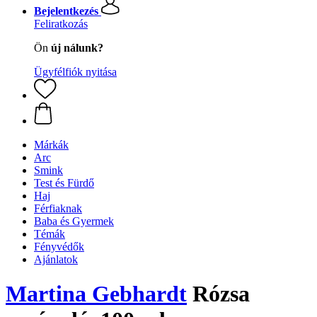
Bejelentkezés
Feliratkozás
Ön
új nálunk?
Ügyfélfiók nyitása
Márkák
Arc
Smink
Test és Fürdő
Haj
Férfiaknak
Baba és Gyermek
Témák
Fényvédők
Ajánlatok
Martina Gebhardt
Rózsa