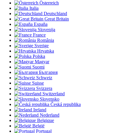
Österreich
Italia
Deutschland
Great Britain
España
Slovenija
France
România
Sverige
Hrvatska
Polska
Magyar
Suomi
България
Schweiz
Suisse
Svizzera
Switzerland
Slovensko
Česká republika
Ireland
Nederland
Belgique
België
Portugal