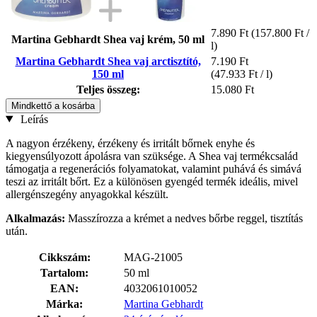
7.890 Ft
(157.800 Ft /
Martina Gebhardt Shea vaj krém, 50 ml
l)
Martina Gebhardt Shea vaj arctisztító,
7.190 Ft
150 ml
(47.933 Ft / l)
Teljes összeg:
15.080 Ft
Mindkettő a kosárba
Leírás
A nagyon érzékeny, érzékeny és irritált bőrnek enyhe és
kiegyensúlyozott ápolásra van szüksége. A Shea vaj termékcsalád
támogatja a regenerációs folyamatokat, valamint puhává és simává
teszi az irritált bőrt. Ez a különösen gyengéd termék ideális, mivel
allergénszegény anyagokkal készült.
Alkalmazás:
Masszírozza a krémet a nedves bőrbe reggel, tisztítás
után.
Cikkszám:
MAG-21005
Tartalom:
50 ml
EAN:
4032061010052
Márka:
Martina Gebhardt