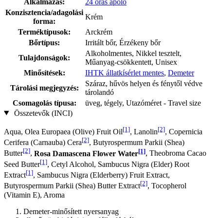
Alkalmazás:
24 órás ápoló
Konzisztencia/adagolási
Krém
forma:
Terméktípusok:
Arckrém
Bőrtípus:
Irritált bőr, Érzékeny bőr
Alkoholmentes, Nikkel tesztelt,
Tulajdonságok:
Műanyag-csökkentett, Unisex
Minősítések:
IHTK állatkísérlet mentes
,
Demeter
Száraz, hűvös helyen és fénytől védve
Tárolási megjegyzés:
tárolandó
Csomagolás típusa:
üveg, tégely, Utazóméret - Travel size
Összetevők (INCI)
[1]
[2]
Aqua, Olea Europaea (Olive) Fruit Oil
, Lanolin
, Copernicia
[2]
Cerifera (Carnauba) Cera
, Butyrospermum Parkii (Shea)
[2]
[1]
Butter
,
Rosa Damascena Flower Water
, Theobroma Cacao
[1]
Seed Butter
, Cetyl Alcohol, Sambucus Nigra (Elder) Root
[1]
Extract
, Sambucus Nigra (Elderberry) Fruit Extract,
[2]
Butyrospermum Parkii (Shea) Butter Extract
, Tocopherol
(Vitamin E), Aroma
Demeter-minősített nyersanyag