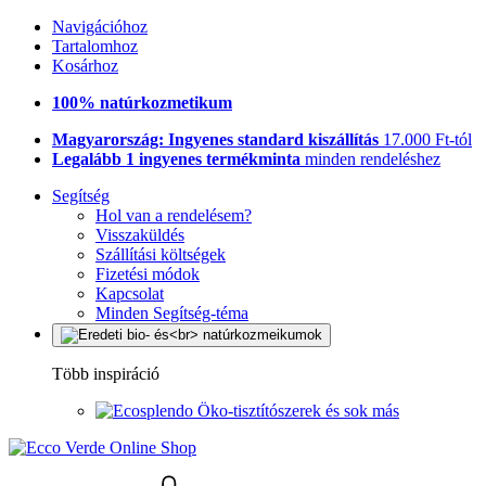
Navigációhoz
Tartalomhoz
Kosárhoz
100% natúrkozmetikum
Magyarország: Ingyenes standard kiszállítás
17.000 Ft-tól
Legalább 1 ingyenes termékminta
minden rendeléshez
Segítség
Hol van a rendelésem?
Visszaküldés
Szállítási költségek
Fizetési módok
Kapcsolat
Minden Segítség-téma
Több inspiráció
Öko-tisztítószerek és sok más