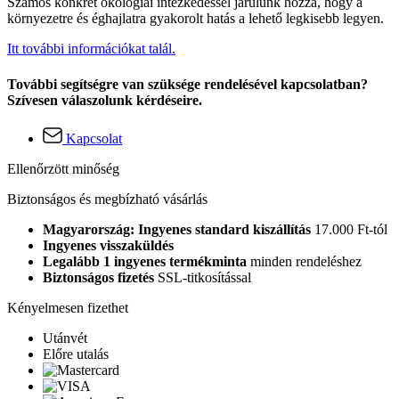
Számos konkrét ökológiai intézkedéssel járulunk hozzá, hogy a
környezetre és éghajlatra gyakorolt hatás a lehető legkisebb legyen.
Itt további információkat talál.
További segítségre van szüksége rendelésével kapcsolatban?
Szívesen válaszolunk kérdéseire.
Kapcsolat
Ellenőrzött minőség
Biztonságos és megbízható vásárlás
Magyarország: Ingyenes standard kiszállítás
17.000 Ft-tól
Ingyenes visszaküldés
Legalább 1 ingyenes termékminta
minden rendeléshez
Biztonságos fizetés
SSL-titkosítással
Kényelmesen fizethet
Utánvét
Előre utalás