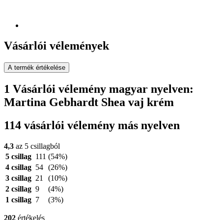
Vásárlói vélemények
A termék értékelése
1 Vásárlói vélemény magyar nyelven:
Martina Gebhardt Shea vaj krém
114 vásárlói vélemény más nyelven
4,3
az 5 csillagból
5 csillag
111
(54%)
4 csillag
54
(26%)
3 csillag
21
(10%)
2 csillag
9
(4%)
1 csillag
7
(3%)
202
értékelés