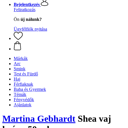
Bejelentkezés
Feliratkozás
Ön
új nálunk?
Ügyfélfiók nyitása
Márkák
Arc
Smink
Test és Fürdő
Haj
Férfiaknak
Baba és Gyermek
Témák
Fényvédők
Ajánlatok
Martina Gebhardt
Shea vaj