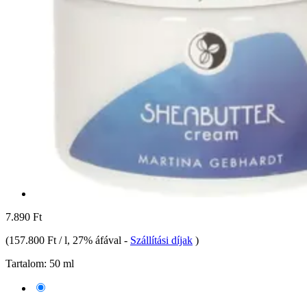
7.890 Ft
(
157.800 Ft / l
, 27% áfával
-
Szállítási díjak
)
Tartalom:
50 ml