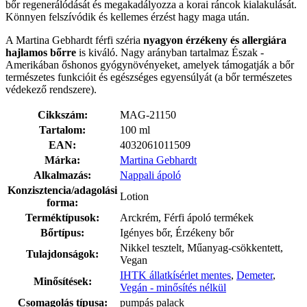
bőr regenerálódását és megakadályozza a korai ráncok kialakulását.
Könnyen felszívódik és kellemes érzést hagy maga után.
A Martina Gebhardt férfi széria
nyagyon érzékeny és allergiára
hajlamos bőrre
is kiváló. Nagy arányban tartalmaz Észak -
Amerikában őshonos gyógynövényeket, amelyek támogatják a bőr
természetes funkcióit és egészséges egyensúlyát (a bőr természetes
védekező rendszere).
Cikkszám:
MAG-21150
Tartalom:
100 ml
EAN:
4032061011509
Márka:
Martina Gebhardt
Alkalmazás:
Nappali ápoló
Konzisztencia/adagolási
Lotion
forma:
Terméktípusok:
Arckrém, Férfi ápoló termékek
Bőrtípus:
Igényes bőr, Érzékeny bőr
Nikkel tesztelt, Műanyag-csökkentett,
Tulajdonságok:
Vegan
IHTK állatkísérlet mentes
,
Demeter
,
Minősítések:
Vegán - minősítés nélkül
Csomagolás típusa:
pumpás palack