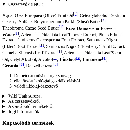
Összetevők (INCI)
[1]
Aqua, Olea Europaea (Olive) Fruit Oil
, Cetearylalcohol, Sodium
[2]
Cetearyl Sulfate, Butyrospermum Parkii (Shea) Butter
,
[1]
Theobroma Cacao Seed Butter
,
Rosa Damascena Flower
[1]
Water
, Artemisia Tridentata Leaf/Flower Extract, Pinus Edulis
Extract, Juniperus Osteosperma Fruit Extract, Sambucus Nigra
[1]
(Elder) Root Extract
, Sambucus Nigra (Elderberry) Fruit Extract,
[1]
Camelia Sinensis Leaf Extract
, Artemisia Tridentata Leaf/Stem
[1]
[3]
[3]
Oil, Cetyl Alcohol, Alcohol
,
Linalool
,
Limonene
,
[3]
[3]
Geraniol
, Benzylbenzoat
Demeter-minősített nyersanyag
ellenőrzött biológiai gazdálkodásból
valódi illóolaj-összetevő
Wild Utah sorozat
Az összetevőkről
Az arcápoló termékekről
Jogi információk
Kapcsolódó termékek