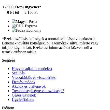
17.000 Ft-tól
Ingyenes*
0 Ft-tól
2.150 Ft
*Ezek a szállítási költségek a normál szállításra vonatkoznak.
Lehetnek további költségek, pl. a termékek súlya, mérete vagy
tulajdonságai miatt. Ezeket az információkat közvetlenül a
termékleírásban találja.
Segítség
Hogyan adjak le rendelést
Szállítás
Visszaküldés és visszatérítés
Fizetési módok
Akciók és utalványok
További segítségre van szüksége?
Céges ügyfelek
Ügyfélfiókom
Fiókom