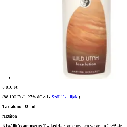
8.810 Ft
(
88.100 Ft / l
, 27% áfával
-
Szállítási díjak
)
Tartalom:
100 ml
raktáron
Kiszállítás augusztus 11., kedd
-ig, amennyiben
vasárnap 23:59-ig