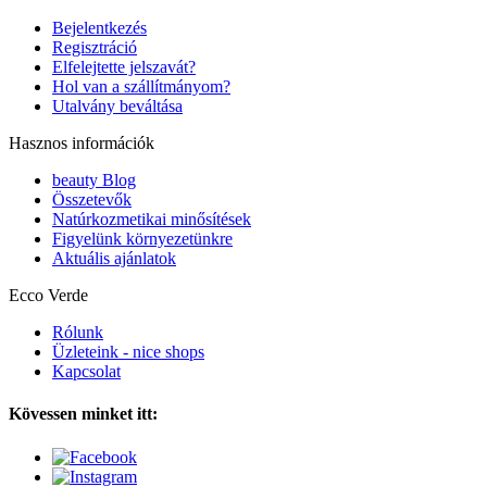
Bejelentkezés
Regisztráció
Elfelejtette jelszavát?
Hol van a szállítmányom?
Utalvány beváltása
Hasznos információk
beauty Blog
Összetevők
Natúrkozmetikai minősítések
Figyelünk környezetünkre
Aktuális ajánlatok
Ecco Verde
Rólunk
Üzleteink - nice shops
Kapcsolat
Kövessen minket itt: