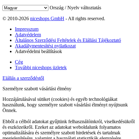
Ország / Nyelv változtatás
© 2010-2026
niceshops GmbH
- All rights reserved.
Impresszum
Adatvédelem
Általános Szerződési Feltételek és Elállási Tájékoztató
Akadálymentesítési nyilatkozat
Adatvédelmi beállítások
Cég
További niceshops üzletek
Elállás a szerződéstől
Személyre szabott vásárlási élmény
Hozzájárulásával sütiket (cookies) és egyéb technológiákat
használunk, hogy személyre szabott vásárlási élményt nyújtsunk
Önnek.
Ebből a célból adatokat gyűjtünk felhasználóinkról, viselkedésükről
és eszközeikről. Ezeket az adatokat weboldalunk folyamatos
optimalizálására és személyre szabott hirdetések és tartalmak
megjelenítésére, valamint a használati statisztikák elemzésére