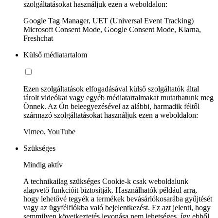
szolgáltatásokat használjuk ezen a weboldalon:
Google Tag Manager, UET (Universal Event Tracking)
Microsoft Consent Mode, Google Consent Mode, Klarna,
Freshchat
Külső médiatartalom
Ezen szolgáltatások elfogadásával külső szolgáltatók által
tárolt videókat vagy egyéb médiatartalmakat mutathatunk meg
Önnek. Az Ön beleegyezésével az alábbi, harmadik féltől
származó szolgáltatásokat használjuk ezen a weboldalon:
Vimeo, YouTube
Szükséges
Mindig aktív
A technikailag szükséges Cookie-k csak weboldalunk
alapvető funkcióit biztosítják. Használhatók például arra,
hogy lehetővé tegyék a termékek bevásárlókosarába gyűjtését
vagy az ügyfélfiókba való bejelentkezést. Ez azt jelenti, hogy
semmilyen következtetés levonása nem lehetséges, így ebből