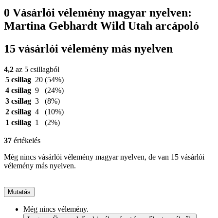
0 Vásárlói vélemény magyar nyelven:
Martina Gebhardt Wild Utah arcápoló
15 vásárlói vélemény más nyelven
4,2
az 5 csillagból
5 csillag
20
(54%)
4 csillag
9
(24%)
3 csillag
3
(8%)
2 csillag
4
(10%)
1 csillag
1
(2%)
37
értékelés
Még nincs vásárlói vélemény magyar nyelven, de van 15 vásárlói
vélemény más nyelven.
Mutatás
Még nincs vélemény.