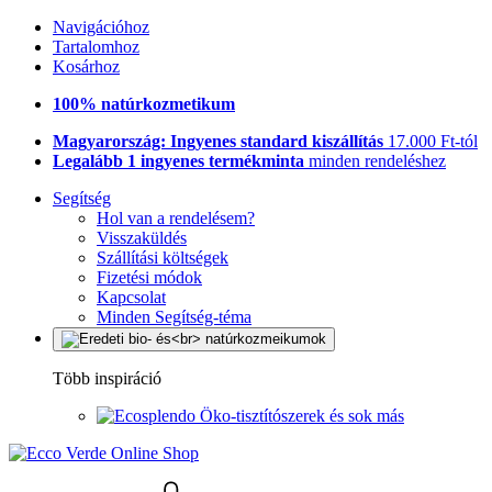
Navigációhoz
Tartalomhoz
Kosárhoz
100% natúrkozmetikum
Magyarország: Ingyenes standard kiszállítás
17.000 Ft-tól
Legalább 1 ingyenes termékminta
minden rendeléshez
Segítség
Hol van a rendelésem?
Visszaküldés
Szállítási költségek
Fizetési módok
Kapcsolat
Minden Segítség-téma
Több inspiráció
Öko-tisztítószerek és sok más