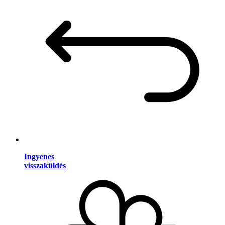
Ingyenes
visszaküldés