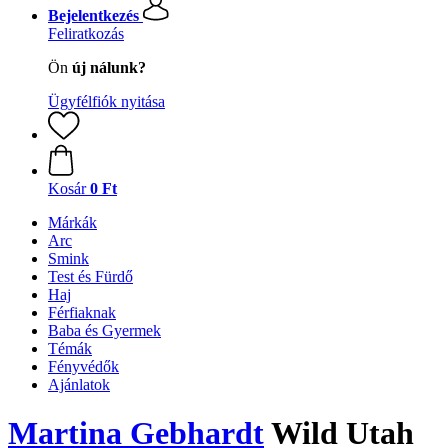
Bejelentkezés
Feliratkozás
Ön
új nálunk?
Ügyfélfiók nyitása
Kosár
0 Ft
Márkák
Arc
Smink
Test és Fürdő
Haj
Férfiaknak
Baba és Gyermek
Témák
Fényvédők
Ajánlatok
Martina Gebhardt
Wild Utah