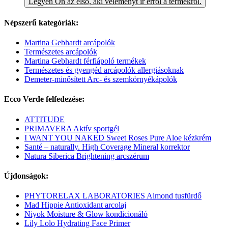
Legyen Ön az első, aki véleményt ír erről a termékről.
Népszerű kategóriák:
Martina Gebhardt arcápolók
Természetes arcápolók
Martina Gebhardt férfiápoló termékek
Természetes és gyengéd arcápolók allergiásoknak
Demeter-minősített Arc- és szemkörnyékápolók
Ecco Verde felfedezése:
ATTITUDE
PRIMAVERA Aktív sportgél
I WANT YOU NAKED Sweet Roses Pure Aloe kézkrém
Santé – naturally. High Coverage Mineral korrektor
Natura Siberica Brightening arcszérum
Újdonságok:
PHYTORELAX LABORATORIES Almond tusfürdő
Mad Hippie Antioxidant arcolaj
Niyok Moisture & Glow kondicionáló
Lily Lolo Hydrating Face Primer