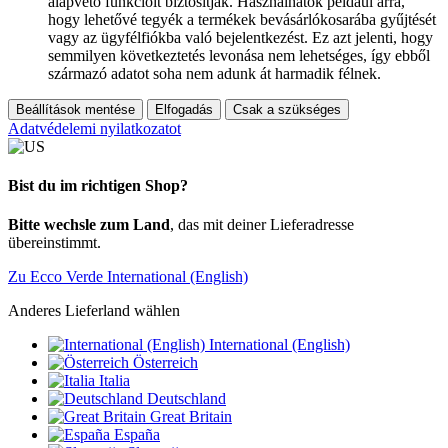
alapvető funkcióit biztosítják. Használhatók például arra,
hogy lehetővé tegyék a termékek bevásárlókosarába gyűjtését
vagy az ügyfélfiókba való bejelentkezést. Ez azt jelenti, hogy
semmilyen következtetés levonása nem lehetséges, így ebből
származó adatot soha nem adunk át harmadik félnek.
Beállítások mentése
Elfogadás
Csak a szükséges
Adatvédelemi nyilatkozatot
Bist du im richtigen Shop?
Bitte wechsle zum Land
, das mit deiner Lieferadresse
übereinstimmt.
Zu Ecco Verde International (English)
Anderes Lieferland wählen
International (English)
Österreich
Italia
Deutschland
Great Britain
España