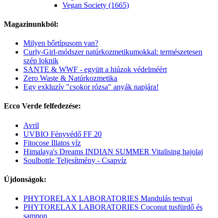
Vegan Society (1665)
Magazinunkból:
Milyen bőrtípusom van?
Curly-Girl-módszer natúrkozmetikumokkal: természetesen
szép loknik
SANTE & WWF - együtt a hiúzok védelméért
Zero Waste & Natúrkozmetika
Egy exkluzív "csokor rózsa" anyák napjára!
Ecco Verde felfedezése:
Avril
UVBIO Fényvédő FF 20
Fitocose Illatos víz
Himalaya's Dreams INDIAN SUMMER Vitalising hajolaj
Soulbottle Teljesítmény - Csapvíz
Újdonságok:
PHYTORELAX LABORATORIES Mandulás testvaj
PHYTORELAX LABORATORIES Coconut tusfürdő és
sampon