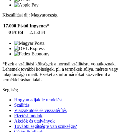
Kiszállítási díj: Magyarország
17.000 Ft-tól
Ingyenes*
0 Ft-tól
2.150 Ft
*Ezek a szállítási költségek a normál szállításra vonatkoznak.
Lehetnek további költségek, pl. a termékek súlya, mérete vagy
tulajdonságai miatt. Ezeket az információkat közvetlenül a
termékleírásban találja.
Segítség
Hogyan adjak le rendelést
Szállítás
Visszaküldés és visszatérítés
Fizetési módok
Akciók és utalványok
További segítségre van szüksége?
Céges ügyfelek