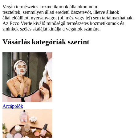
Vegán természetes kozmetikumok állatokon nem
teszteltek, semmilyen állati eredetű összetevőt, illetve állatok
által előállított nyersanyagot (pl. méz vagy tej) sem tartalmazhatnak.
Az Ecco Verde kiváló minőségű természetes kozmetikumok és
sminkek széles skáláját kínálja a vegánok számára.
Vásárlás kategóriák szerint
Arcápolók