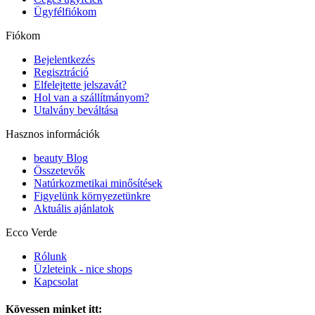
Ügyfélfiókom
Fiókom
Bejelentkezés
Regisztráció
Elfelejtette jelszavát?
Hol van a szállítmányom?
Utalvány beváltása
Hasznos információk
beauty Blog
Összetevők
Natúrkozmetikai minősítések
Figyelünk környezetünkre
Aktuális ajánlatok
Ecco Verde
Rólunk
Üzleteink - nice shops
Kapcsolat
Kövessen minket itt: