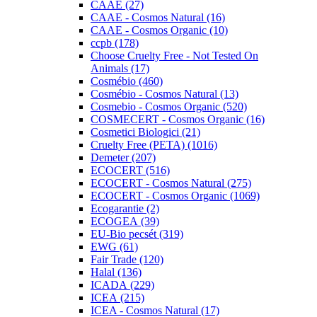
CAAE (27)
CAAE - Cosmos Natural (16)
CAAE - Cosmos Organic (10)
ccpb (178)
Choose Cruelty Free - Not Tested On
Animals (17)
Cosmébio (460)
Cosmébio - Cosmos Natural (13)
Cosmebio - Cosmos Organic (520)
COSMECERT - Cosmos Organic (16)
Cosmetici Biologici (21)
Cruelty Free (PETA) (1016)
Demeter (207)
ECOCERT (516)
ECOCERT - Cosmos Natural (275)
ECOCERT - Cosmos Organic (1069)
Ecogarantie (2)
ECOGEA (39)
EU-Bio pecsét (319)
EWG (61)
Fair Trade (120)
Halal (136)
ICADA (229)
ICEA (215)
ICEA - Cosmos Natural (17)