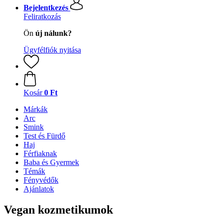
Bejelentkezés
Feliratkozás
Ön
új nálunk?
Ügyfélfiók nyitása
Kosár
0 Ft
Márkák
Arc
Smink
Test és Fürdő
Haj
Férfiaknak
Baba és Gyermek
Témák
Fényvédők
Ajánlatok
Vegan kozmetikumok