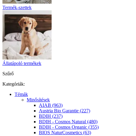
Termék-szettek
Állatápoló termékek
Szűrő
Kategóriák:
Témák
Minősítések
AIAB (963)
Austria Bio Garantie (227)
BDIH (237)
BDIH - Cosmos Natural (480)
BDIH - Cosmos Organic (355)
BIOS NaturCosmetics (63)