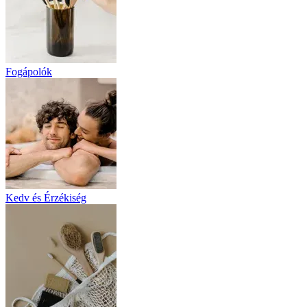
Fogápolók
Kedv és Érzékiség