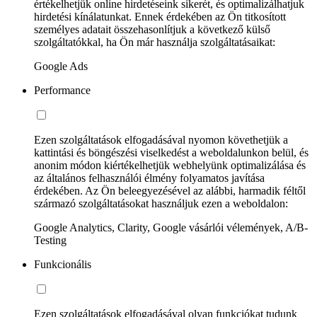
értékelhetjük online hirdetéseink sikerét, és optimalizálhatjuk
hirdetési kínálatunkat. Ennek érdekében az Ön titkosított
személyes adatait összehasonlítjuk a következő külső
szolgáltatókkal, ha Ön már használja szolgáltatásaikat:
Google Ads
Performance
Ezen szolgáltatások elfogadásával nyomon követhetjük a
kattintási és böngészési viselkedést a weboldalunkon belül, és
anonim módon kiértékelhetjük webhelyünk optimalizálása és
az általános felhasználói élmény folyamatos javítása
érdekében. Az Ön beleegyezésével az alábbi, harmadik féltől
származó szolgáltatásokat használjuk ezen a weboldalon:
Google Analytics, Clarity, Google vásárlói vélemények, A/B-
Testing
Funkcionális
Ezen szolgáltatások elfogadásával olyan funkciókat tudunk