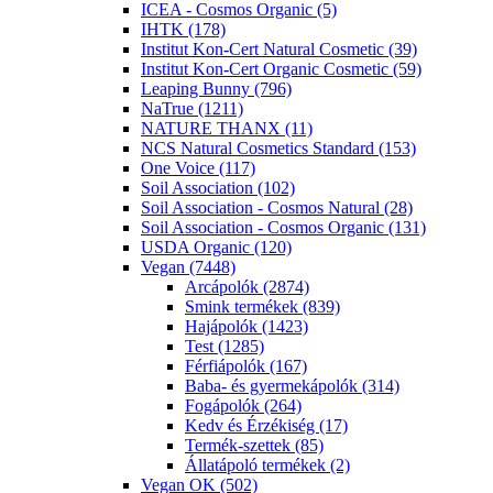
ICEA - Cosmos Organic (5)
IHTK (178)
Institut Kon-Cert Natural Cosmetic (39)
Institut Kon-Cert Organic Cosmetic (59)
Leaping Bunny (796)
NaTrue (1211)
NATURE THANX (11)
NCS Natural Cosmetics Standard (153)
One Voice (117)
Soil Association (102)
Soil Association - Cosmos Natural (28)
Soil Association - Cosmos Organic (131)
USDA Organic (120)
Vegan (7448)
Arcápolók (2874)
Smink termékek (839)
Hajápolók (1423)
Test (1285)
Férfiápolók (167)
Baba- és gyermekápolók (314)
Fogápolók (264)
Kedv és Érzékiség (17)
Termék-szettek (85)
Állatápoló termékek (2)
Vegan OK (502)