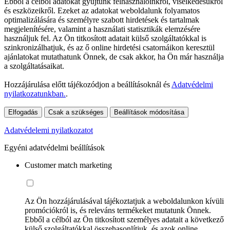
Ebből a célból adatokat gyűjtünk felhasználóinkról, viselkedésükről
és eszközeikről. Ezeket az adatokat weboldalunk folyamatos
optimalizálására és személyre szabott hirdetések és tartalmak
megjelenítésére, valamint a használati statisztikák elemzésére
használjuk fel. Az Ön titkosított adatait külső szolgáltatókkal is
szinkronizálhatjuk, és az ő online hirdetési csatornáikon keresztül
ajánlatokat mutathatunk Önnek, de csak akkor, ha Ön már használja
a szolgáltatásaikat.
Hozzájárulása előtt tájékozódjon a beállításoknál és
Adatvédelmi
nyilatkozatunkban.
.
Elfogadás
Csak a szükséges
Beállítások módosítása
Adatvédelemi nyilatkozatot
Egyéni adatvédelmi beállítások
Customer match marketing
Az Ön hozzájárulásával tájékoztatjuk a weboldalunkon kívüli
promóciókról is, és releváns termékeket mutatunk Önnek.
Ebből a célból az Ön titkosított személyes adatait a következő
külső szolgáltatókkal összehasonlítjuk, és azok online