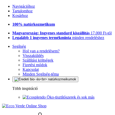
Navigációhoz
Tartalomhoz
Kosárhoz
100% natúrkozmetikum
Magyarország: Ingyenes standard kiszállítás
17.000 Ft-tól
Legalább 1 ingyenes termékminta
minden rendeléshez
Segítség
Hol van a rendelésem?
Visszaküldés
Szállítási költségek
Fizetési módok
Kapcsolat
Minden Segítség-téma
Több inspiráció
Öko-tisztítószerek és sok más