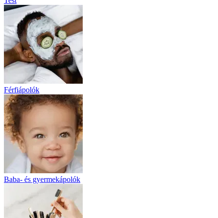
Test
Férfiápolók
Baba- és gyermekápolók