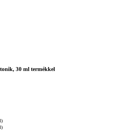
tonik, 30 ml termékkel
l)
l)