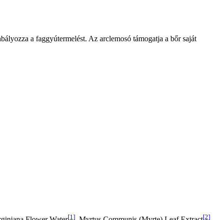
 szabályozza a faggyútermelést. Az arclemosó támogatja a bőr saját
[1]
[2]
rginiana Flower Water
, Myrtus Communis (Myrte) Leaf Extract
,