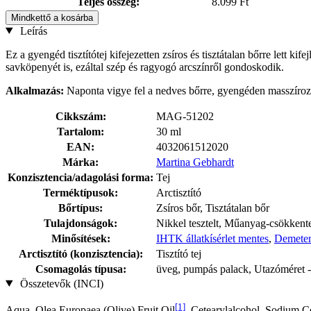
Teljes összeg:
8.099 Ft
Mindkettő a kosárba
Leírás
Ez a gyengéd tisztítótej kifejezetten zsíros és tisztátalan bőrre lett k
savköpenyét is, ezáltal szép és ragyogó arcszínről gondoskodik.
Alkalmazás:
Naponta vigye fel a nedves bőrre, gyengéden masszírozza
Cikkszám:
MAG-51202
Tartalom:
30 ml
EAN:
4032061512020
Márka:
Martina Gebhardt
Konzisztencia/adagolási forma:
Tej
Terméktípusok:
Arctisztító
Bőrtípus:
Zsíros bőr, Tisztátalan bőr
Tulajdonságok:
Nikkel tesztelt, Műanyag-csökkent
Minősítések:
IHTK állatkísérlet mentes
,
Demeter
Arctisztító (konzisztencia):
Tisztító tej
Csomagolás típusa:
üveg, pumpás palack, Utazóméret - 
Összetevők (INCI)
[1]
Aqua, Olea Europaea (Olive) Fruit Oil
, Cetearylalcohol, Sodium Ce