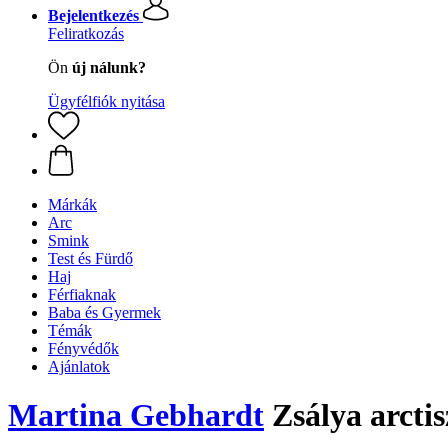
Bejelentkezés
Feliratkozás
Ön
új nálunk?
Ügyfélfiók nyitása
Márkák
Arc
Smink
Test és Fürdő
Haj
Férfiaknak
Baba és Gyermek
Témák
Fényvédők
Ajánlatok
Martina Gebhardt
Zsálya arctis