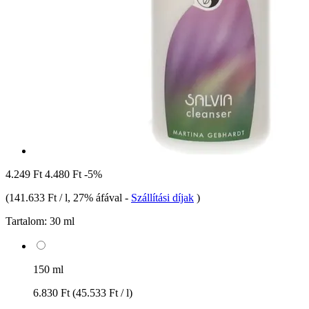
4.249 Ft
4.480 Ft
-5%
(
141.633 Ft / l
, 27% áfával
-
Szállítási díjak
)
Tartalom:
30 ml
150 ml
6.830 Ft
(45.533 Ft / l)