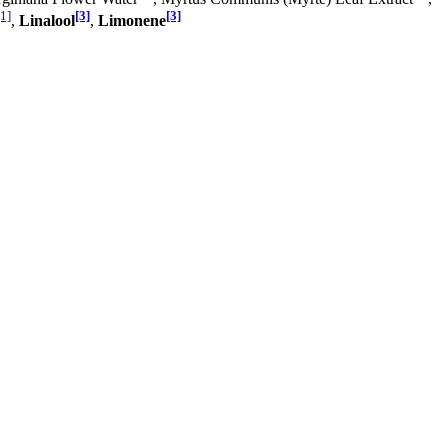
[1]
[3]
[3]
,
Linalool
,
Limonene