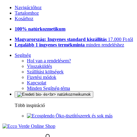
Navigációhoz
Tartalomhoz
Kosárhoz
100% natúrkozmetikum
Magyarország: Ingyenes standard kiszállítás
17.000 Ft-tól
Legalább 1 ingyenes termékminta
minden rendeléshez
Segítség
Hol van a rendelésem?
Visszaküldés
Szállítási költségek
Fizetési módok
Kapcsolat
Minden Segítség-téma
Több inspiráció
Öko-tisztítószerek és sok más