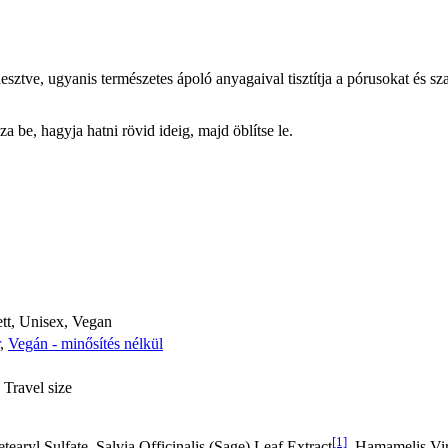
ifejlesztve, ugyanis természetes ápoló anyagaival tisztítja a pórusokat és
 be, hagyja hatni rövid ideig, majd öblítse le.
ett, Unisex, Vegan
,
Vegán - minősítés nélkül
Travel size
[1]
tearyl Sulfate, Salvia Officinalis (Sage) Leaf Extract
, Hamamelis Vi