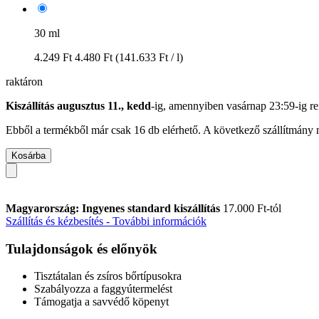
30 ml
4.249 Ft
4.480 Ft
(141.633 Ft / l)
raktáron
Kiszállítás augusztus 11., kedd
-ig, amennyiben
vasárnap 23:59-ig
re
Ebből a termékből már csak 16 db elérhető. A következő szállítmány m
Kosárba
Magyarország: Ingyenes standard kiszállítás
17.000 Ft-tól
Szállítás és kézbesítés - További információk
Tulajdonságok és előnyök
Tisztátalan és zsíros bőrtípusokra
Szabályozza a faggyútermelést
Támogatja a savvédő köpenyt