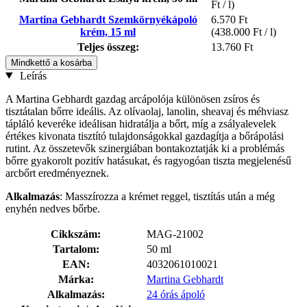
Ft / l)
Martina Gebhardt Szemkörnyékápoló
6.570 Ft
krém, 15 ml
(438.000 Ft / l)
Teljes összeg:
13.760 Ft
Mindkettő a kosárba
Leírás
A Martina Gebhardt gazdag arcápolója különösen zsíros és
tisztátalan bőrre ideális. Az olívaolaj, lanolin, sheavaj és méhviasz
tápláló keveréke ideálisan hidratálja a bőrt, míg a zsályalevelek
értékes kivonata tisztító tulajdonságokkal gazdagítja a bőrápolási
rutint. Az összetevők szinergiában bontakoztatják ki a problémás
bőrre gyakorolt pozitív hatásukat, és ragyogóan tiszta megjelenésű
arcbőrt eredményeznek.
Alkalmazás
: Masszírozza a krémet reggel, tisztítás után a még
enyhén nedves bőrbe.
Cikkszám:
MAG-21002
Tartalom:
50 ml
EAN:
4032061010021
Márka:
Martina Gebhardt
Alkalmazás:
24 órás ápoló