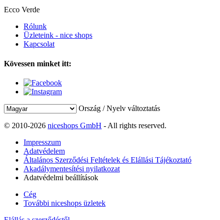
Ecco Verde
Rólunk
Üzleteink - nice shops
Kapcsolat
Kövessen minket itt:
Ország / Nyelv változtatás
© 2010-2026
niceshops GmbH
- All rights reserved.
Impresszum
Adatvédelem
Általános Szerződési Feltételek és Elállási Tájékoztató
Akadálymentesítési nyilatkozat
Adatvédelmi beállítások
Cég
További niceshops üzletek
Elállás a szerződéstől