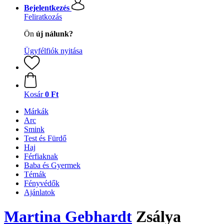
Bejelentkezés
Feliratkozás
Ön
új nálunk?
Ügyfélfiók nyitása
Kosár
0 Ft
Márkák
Arc
Smink
Test és Fürdő
Haj
Férfiaknak
Baba és Gyermek
Témák
Fényvédők
Ajánlatok
Martina Gebhardt
Zsálya