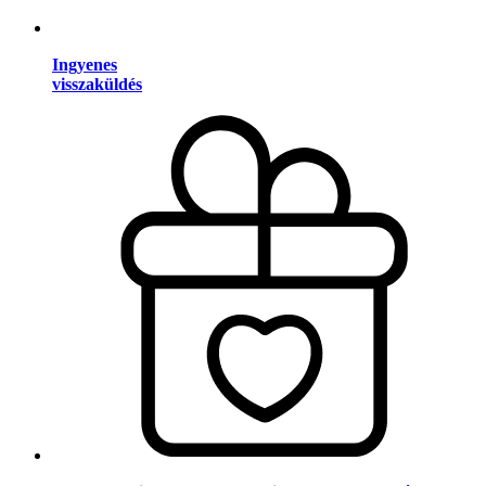
Ingyenes
visszaküldés