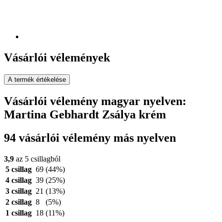
Vásárlói vélemények
A termék értékelése
Vásárlói vélemény magyar nyelven:
Martina Gebhardt Zsálya krém
94 vásárlói vélemény más nyelven
3,9
az 5 csillagból
5 csillag
69
(44%)
4 csillag
39
(25%)
3 csillag
21
(13%)
2 csillag
8
(5%)
1 csillag
18
(11%)