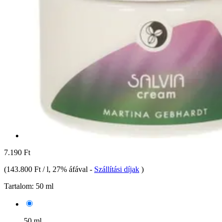
7.190 Ft
(
143.800 Ft / l
, 27% áfával
-
Szállítási díjak
)
Tartalom:
50 ml
50 ml