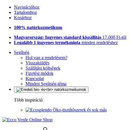
Navigációhoz
Tartalomhoz
Kosárhoz
100% natúrkozmetikum
Magyarország: Ingyenes standard kiszállítás
17.000 Ft-tól
Legalább 1 ingyenes termékminta
minden rendeléshez
Segítség
Hol van a rendelésem?
Visszaküldés
Szállítási költségek
Fizetési módok
Kapcsolat
Minden Segítség-téma
Több inspiráció
Öko-tisztítószerek és sok más