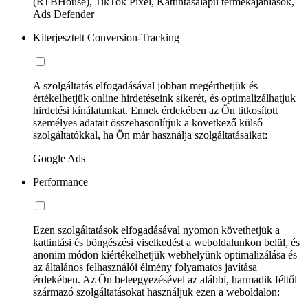
(RTBHouse), TikTok Pixel, Kattintásalapú termékajánlások,
Ads Defender
Kiterjesztett Conversion-Tracking
A szolgáltatás elfogadásával jobban megérthetjük és
értékelhetjük online hirdetéseink sikerét, és optimalizálhatjuk
hirdetési kínálatunkat. Ennek érdekében az Ön titkosított
személyes adatait összehasonlítjuk a következő külső
szolgáltatókkal, ha Ön már használja szolgáltatásaikat:
Google Ads
Performance
Ezen szolgáltatások elfogadásával nyomon követhetjük a
kattintási és böngészési viselkedést a weboldalunkon belül, és
anonim módon kiértékelhetjük webhelyünk optimalizálása és
az általános felhasználói élmény folyamatos javítása
érdekében. Az Ön beleegyezésével az alábbi, harmadik féltől
származó szolgáltatásokat használjuk ezen a weboldalon: