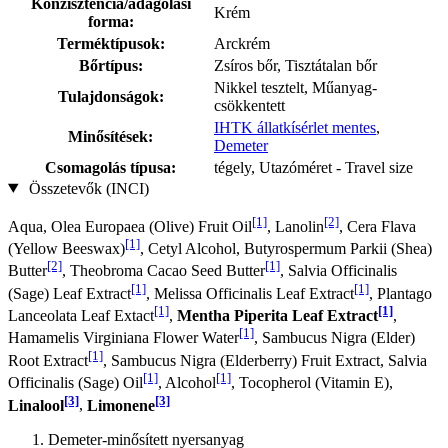
Konzisztencia/adagolási
Krém
forma:
Terméktípusok:
Arckrém
Bőrtípus:
Zsíros bőr, Tisztátalan bőr
Nikkel tesztelt, Műanyag-
Tulajdonságok:
csökkentett
IHTK állatkísérlet mentes
,
Minősítések:
Demeter
Csomagolás típusa:
tégely, Utazóméret - Travel size
Összetevők (INCI)
[1]
[2]
Aqua, Olea Europaea (Olive) Fruit Oil
, Lanolin
, Cera Flava
[1]
(Yellow Beeswax)
, Cetyl Alcohol, Butyrospermum Parkii (Shea)
[2]
[1]
Butter
, Theobroma Cacao Seed Butter
, Salvia Officinalis
[1]
[1]
(Sage) Leaf Extract
, Melissa Officinalis Leaf Extract
, Plantago
[1]
[1]
Lanceolata Leaf Extact
,
Mentha Piperita Leaf Extract
,
[1]
Hamamelis Virginiana Flower Water
, Sambucus Nigra (Elder)
[1]
Root Extract
, Sambucus Nigra (Elderberry) Fruit Extract, Salvia
[1]
[1]
Officinalis (Sage) Oil
, Alcohol
, Tocopherol (Vitamin E),
[3]
[3]
Linalool
,
Limonene
Demeter-minősített nyersanyag