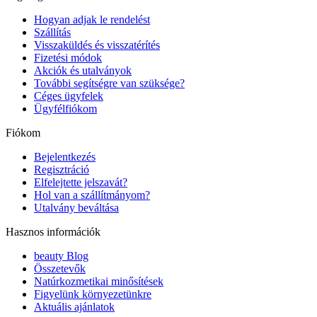
Hogyan adjak le rendelést
Szállítás
Visszaküldés és visszatérítés
Fizetési módok
Akciók és utalványok
További segítségre van szüksége?
Céges ügyfelek
Ügyfélfiókom
Fiókom
Bejelentkezés
Regisztráció
Elfelejtette jelszavát?
Hol van a szállítmányom?
Utalvány beváltása
Hasznos információk
beauty Blog
Összetevők
Natúrkozmetikai minősítések
Figyelünk környezetünkre
Aktuális ajánlatok