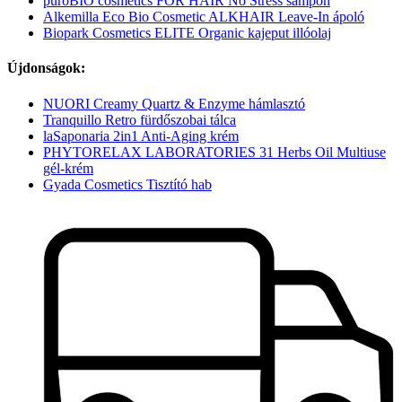
puroBIO cosmetics FOR HAIR No Stress sampon
Alkemilla Eco Bio Cosmetic ALKHAIR Leave-In ápoló
Biopark Cosmetics ELITE Organic kajeput illóolaj
Újdonságok:
NUORI Creamy Quartz & Enzyme hámlasztó
Tranquillo Retro fürdőszobai tálca
laSaponaria 2in1 Anti-Aging krém
PHYTORELAX LABORATORIES 31 Herbs Oil Multiuse
gél-krém
Gyada Cosmetics Tisztító hab