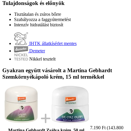
Tulajdonságok és előnyök
Tisztátalan és zsíros bőrre
Szabályozza a faggyútermelést
Intenzív hidratálást biztosít
IHTK állatkísérlet mentes
Demeter
Nikkel tesztelt
Gyakran együtt vásárolt a Martina Gebhardt
Szemkörnyékápoló krém, 15 ml termékkel
7.190 Ft
(143.800
Martina Gebhardt Zsálya krém, 50 ml