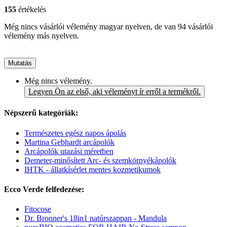
155
értékelés
Még nincs vásárlói vélemény magyar nyelven, de van 94 vásárlói
vélemény más nyelven.
Mutatás
Még nincs vélemény.
Legyen Ön az első, aki véleményt ír erről a termékről.
Népszerű kategóriák:
Természetes egész napos ápolás
Martina Gebhardt arcápolók
Arcápolók utazási méretben
Demeter-minősített Arc- és szemkörnyékápolók
IHTK - állatkísérlet mentes kozmetikumok
Ecco Verde felfedezése:
Fitocose
Dr. Bronner's 18in1 natúrszappan - Mandula