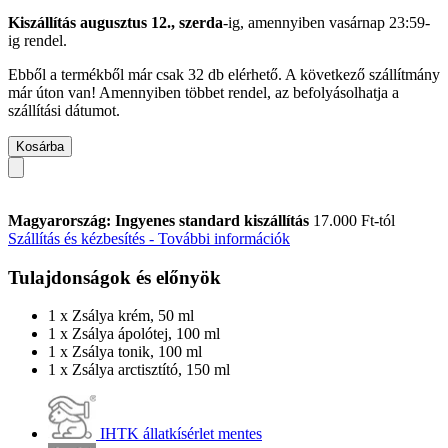
Kiszállítás augusztus 12., szerda
-ig, amennyiben
vasárnap 23:59-
ig
rendel.
Ebből a termékből már csak 32 db elérhető. A következő szállítmány
már úton van! Amennyiben többet rendel, az befolyásolhatja a
szállítási dátumot.
Kosárba
Magyarország: Ingyenes standard kiszállítás
17.000 Ft-tól
Szállítás és kézbesítés - További információk
Tulajdonságok és előnyök
1 x Zsálya krém, 50 ml
1 x Zsálya ápolótej, 100 ml
1 x Zsálya tonik, 100 ml
1 x Zsálya arctisztító, 150 ml
IHTK állatkísérlet mentes