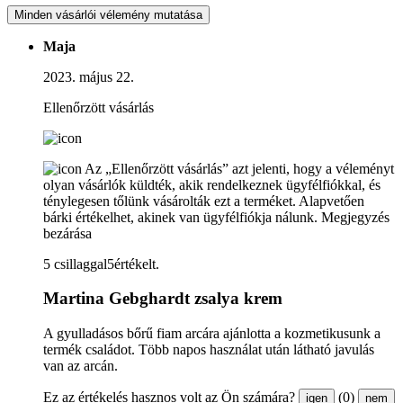
Minden vásárlói vélemény mutatása
Maja
2023. május 22.
Ellenőrzött vásárlás
Az „Ellenőrzött vásárlás” azt jelenti, hogy a véleményt
olyan vásárlók küldték, akik rendelkeznek ügyfélfiókkal, és
ténylegesen tőlünk vásárolták ezt a terméket. Alapvetően
bárki értékelhet, akinek van ügyfélfiókja nálunk.
Megjegyzés
bezárása
5 csillaggal5értékelt.
Martina Gebghardt zsalya krem
A gyulladásos bőrű fiam arcára ajánlotta a kozmetikusunk a
termék családot. Több napos használat után látható javulás
van az arcán.
Ez az értékelés hasznos volt az Ön számára?
(0)
igen
nem