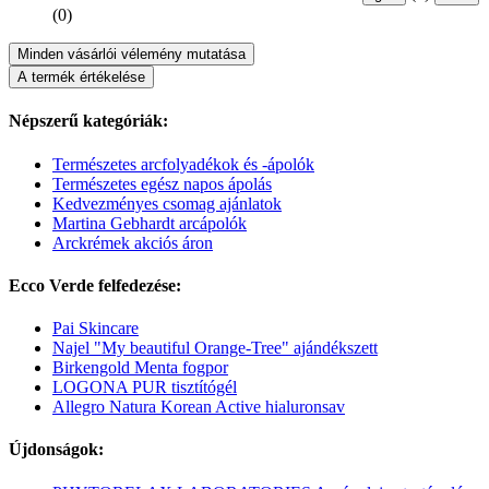
(0)
Minden vásárlói vélemény mutatása
A termék értékelése
Népszerű kategóriák:
Természetes arcfolyadékok és -ápolók
Természetes egész napos ápolás
Kedvezményes csomag ajánlatok
Martina Gebhardt arcápolók
Arckrémek akciós áron
Ecco Verde felfedezése:
Pai Skincare
Najel "My beautiful Orange-Tree" ajándékszett
Birkengold Menta fogpor
LOGONA PUR tisztítógél
Allegro Natura Korean Active hialuronsav
Újdonságok: