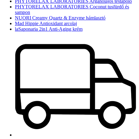
PHYTORELAX LABORATORIES Argánolajos testápoló
PHYTORELAX LABORATORIES Coconut tusfürdő és
sampon
NUORI Creamy Quartz & Enzyme hámlasztó
Mad Hippie Antioxidant arcolaj
laSaponaria 2in1 Anti-Aging krém