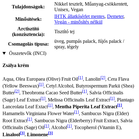
Nikkel tesztelt, Műanyag-csökkentett,
Tulajdonságok:
Unisex, Vegan
IHTK állatkísérlet mentes
,
Demeter
,
Minősítések:
Vegán - minősítés nélkül
Arctisztító
Tisztító tej
(konzisztencia):
üveg, pumpás palack, fújós palack /
Csomagolás típusa:
spray, tégely
Összetevők (INCI)
Zsálya krém
[1]
[2]
Aqua, Olea Europaea (Olive) Fruit Oil
, Lanolin
, Cera Flava
[1]
(Yellow Beeswax)
, Cetyl Alcohol, Butyrospermum Parkii (Shea)
[2]
[1]
Butter
, Theobroma Cacao Seed Butter
, Salvia Officinalis
[1]
[1]
(Sage) Leaf Extract
, Melissa Officinalis Leaf Extract
, Plantago
[1]
[1]
Lanceolata Leaf Extact
,
Mentha Piperita Leaf Extract
,
[1]
Hamamelis Virginiana Flower Water
, Sambucus Nigra (Elder)
[1]
Root Extract
, Sambucus Nigra (Elderberry) Fruit Extract, Salvia
[1]
[1]
Officinalis (Sage) Oil
, Alcohol
, Tocopherol (Vitamin E),
[3]
[3]
Linalool
,
Limonene