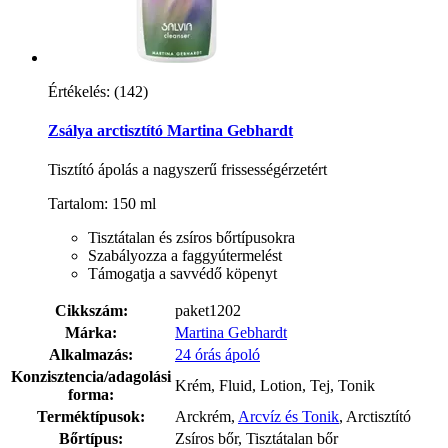
Értékelés:
(142)
Zsálya arctisztító Martina Gebhardt
Tisztító ápolás a nagyszerű frissességérzetért
Tartalom: 150 ml
Tisztátalan és zsíros bőrtípusokra
Szabályozza a faggyútermelést
Támogatja a savvédő köpenyt
Cikkszám:
paket1202
Márka:
Martina Gebhardt
Alkalmazás:
24 órás ápoló
Konzisztencia/adagolási
Krém, Fluid, Lotion, Tej, Tonik
forma:
Terméktípusok:
Arckrém,
Arcvíz és Tonik
, Arctisztító
Bőrtípus:
Zsíros bőr, Tisztátalan bőr