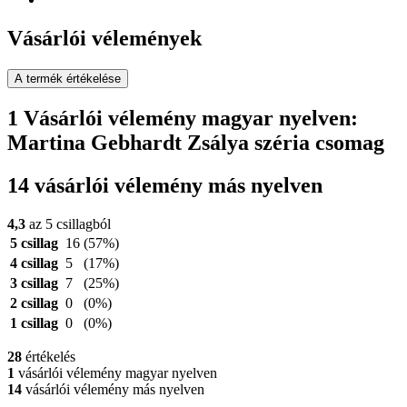
Vásárlói vélemények
A termék értékelése
1 Vásárlói vélemény magyar nyelven:
Martina Gebhardt Zsálya széria csomag
14 vásárlói vélemény más nyelven
4,3
az 5 csillagból
5 csillag
16
(57%)
4 csillag
5
(17%)
3 csillag
7
(25%)
2 csillag
0
(0%)
1 csillag
0
(0%)
28
értékelés
1
vásárlói vélemény magyar nyelven
14
vásárlói vélemény más nyelven