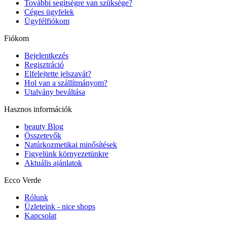
További segítségre van szüksége?
Céges ügyfelek
Ügyfélfiókom
Fiókom
Bejelentkezés
Regisztráció
Elfelejtette jelszavát?
Hol van a szállítmányom?
Utalvány beváltása
Hasznos információk
beauty Blog
Összetevők
Natúrkozmetikai minősítések
Figyelünk környezetünkre
Aktuális ajánlatok
Ecco Verde
Rólunk
Üzleteink - nice shops
Kapcsolat