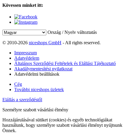
Kövessen minket itt:
Ország / Nyelv változtatás
© 2010-2026
niceshops GmbH
- All rights reserved.
Impresszum
Adatvédelem
Általános Szerződési Feltételek és Elállási Tájékoztató
Akadálymentesítési nyilatkozat
Adatvédelmi beállítások
Cég
További niceshops üzletek
Elállás a szerződéstől
Személyre szabott vásárlási élmény
Hozzájárulásával sütiket (cookies) és egyéb technológiákat
használunk, hogy személyre szabott vásárlási élményt nyújtsunk
Önnek.