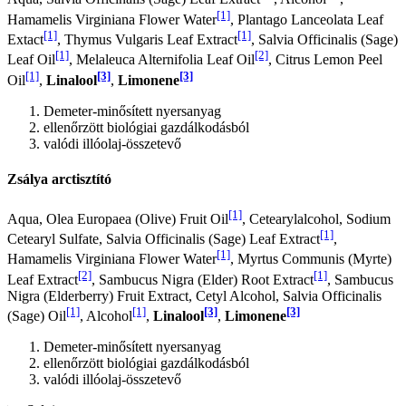
[1]
Hamamelis Virginiana Flower Water
, Plantago Lanceolata Leaf
[1]
[1]
Extact
, Thymus Vulgaris Leaf Extract
, Salvia Officinalis (Sage)
[1]
[2]
Leaf Oil
, Melaleuca Alternifolia Leaf Oil
, Citrus Lemon Peel
[1]
[3]
[3]
Oil
,
Linalool
,
Limonene
Demeter-minősített nyersanyag
ellenőrzött biológiai gazdálkodásból
valódi illóolaj-összetevő
Zsálya arctisztító
[1]
Aqua, Olea Europaea (Olive) Fruit Oil
, Cetearylalcohol, Sodium
[1]
Cetearyl Sulfate, Salvia Officinalis (Sage) Leaf Extract
,
[1]
Hamamelis Virginiana Flower Water
, Myrtus Communis (Myrte)
[2]
[1]
Leaf Extract
, Sambucus Nigra (Elder) Root Extract
, Sambucus
Nigra (Elderberry) Fruit Extract, Cetyl Alcohol, Salvia Officinalis
[1]
[1]
[3]
[3]
(Sage) Oil
, Alcohol
,
Linalool
,
Limonene
Demeter-minősített nyersanyag
ellenőrzött biológiai gazdálkodásból
valódi illóolaj-összetevő