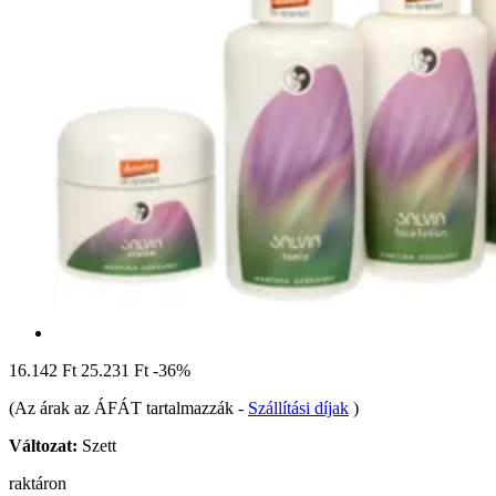
16.142 Ft
25.231 Ft
-36%
(Az árak az ÁFÁT tartalmazzák
-
Szállítási díjak
)
Változat:
Szett
raktáron