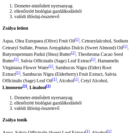
Demeter-minősített nyersanyag
ellenőrzött biológiai gazdálkodásból
valódi illóolaj-összetevő
Zsálya lotion
[1]
Aqua, Olea Europaea (Olive) Fruit Oil
, Cetearylalcohol, Sodium
[1]
Cetearyl Sulfate, Prunus Amygdalus Dulcis (Sweet Almond) Oil
,
[2]
Butyrospermum Parkii (Shea) Butter
, Theobroma Cacao Seed
[1]
[1]
Butter
, Salvia Officinalis (Sage) Leaf Extract
, Hamamelis
[1]
Virginiana Flower Water
, Sambucus Nigra (Elder) Root
[1]
Extract
, Sambucus Nigra (Elderberry) Fruit Extract, Salvia
[1]
[1]
Officinalis (Sage) Leaf Oil
, Alcohol
, Cetyl Alcohol,
[3]
[3]
Limonene
,
Linalool
Demeter-minősített nyersanyag
ellenőrzött biológiai gazdálkodásból
valódi illóolaj-összetevő
Zsálya tonik
[1]
[1]
Aqua, Salvia Officinalis (Sage) Leaf Extract
, Alcohol
,