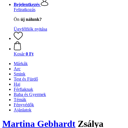
Bejelentkezés
Feliratkozás
Ön
új nálunk?
Ügyfélfiók nyitása
Kosár
0 Ft
Márkák
Arc
Smink
Test és Fürdő
Haj
Férfiaknak
Baba és Gyermek
Témák
Fényvédők
Ajánlatok
Martina Gebhardt
Zsálya