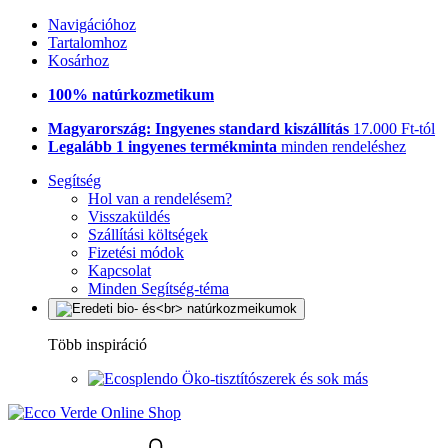
Navigációhoz
Tartalomhoz
Kosárhoz
100% natúrkozmetikum
Magyarország: Ingyenes standard kiszállítás
17.000 Ft-tól
Legalább 1 ingyenes termékminta
minden rendeléshez
Segítség
Hol van a rendelésem?
Visszaküldés
Szállítási költségek
Fizetési módok
Kapcsolat
Minden Segítség-téma
Több inspiráció
Öko-tisztítószerek és sok más