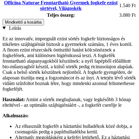
Officina Naturae Fenntartható Gyermek fogkefe ezüst
1.540 Ft
sörtével, Világoskék
Teljes összeg:
3.080 Ft
Mindkettő a kosárba
Leírás
Ez az innovatív, impregnált ezüst sörtés fogkefe biztonságos és
tökéletes szájhigiéniát biztosít a gyermekek számára, 1 éves kortól.
A finom ezüst részecskék öntisztító hatást kölcsönöznek a
fogkefének, ami különösen higiénikussá teszi. A fogkefék
fenntartható alapanyagokból készülnek: a nyél fapépből előállított
bio-műanyagból készül, a külső sörték pedig ricinusolajon alapúak.
Csak a belső sörték készülnek nejlonból. A fogkefe gyengéden, de
alaposan tisztítja meg a fogzománcot és az ínyt. A tetején lévő sörték
vidám színfoltot hoznak létre, hogy mindenki azonnal felismerhesse
fogkeféjét.
Használat:
Amint a sörték meghajlanak, vagy legkésőbb 3 hónap
elteltével - az optimális szájhigiéniáért -, a fogkefét cserélje le
Alkalmazás:
Az elhasznált fogkefét a háztartási hulladékok közé dobja, a
csomagolás pedig a papírhulladékba kerül.
Alternatív megoldásként a kefefej letörhető. Ez a háztartási