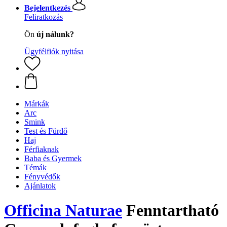
Bejelentkezés
Feliratkozás
Ön
új nálunk?
Ügyfélfiók nyitása
Márkák
Arc
Smink
Test és Fürdő
Haj
Férfiaknak
Baba és Gyermek
Témák
Fényvédők
Ajánlatok
Officina Naturae
Fenntartható