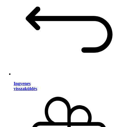
Ingyenes
visszaküldés