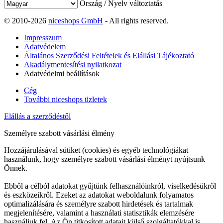
Ország / Nyelv változtatás
© 2010-2026
niceshops GmbH
- All rights reserved.
Impresszum
Adatvédelem
Általános Szerződési Feltételek és Elállási Tájékoztató
Akadálymentesítési nyilatkozat
Adatvédelmi beállítások
Cég
További niceshops üzletek
Elállás a szerződéstől
Személyre szabott vásárlási élmény
Hozzájárulásával sütiket (cookies) és egyéb technológiákat
használunk, hogy személyre szabott vásárlási élményt nyújtsunk
Önnek.
Ebből a célból adatokat gyűjtünk felhasználóinkról, viselkedésükről
és eszközeikről. Ezeket az adatokat weboldalunk folyamatos
optimalizálására és személyre szabott hirdetések és tartalmak
megjelenítésére, valamint a használati statisztikák elemzésére
használjuk fel. Az Ön titkosított adatait külső szolgáltatókkal is