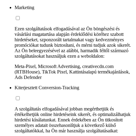
Marketing
Ezen szolgáltatások elfogadásával az Ön böngészési és
vásárlási magatartása alapján érdeklődési köréhez szabott
hirdetéseket, szponzorált tartalmakat vagy kedvezményes
promóciókat tudunk biztosítani, és mérni tudjuk azok sikerét.
Az Ön beleegyezésével az alábbi, harmadik féltől származó
szolgáltatásokat használjuk ezen a weboldalon:
Meta-Pixel, Microsoft Advertising, creativecdn.com
(RTBHouse), TikTok Pixel, Kattintásalapú termékajánlások,
Ads Defender
Kiterjesztett Conversion-Tracking
A szolgáltatás elfogadásával jobban megérthetjük és
értékelhetjük online hirdetéseink sikerét, és optimalizálhatjuk
hirdetési kínálatunkat. Ennek érdekében az Ön titkosított
személyes adatait összehasonlítjuk a következő külső
szolgáltatókkal, ha Ön már használja szolgáltatásaikat: