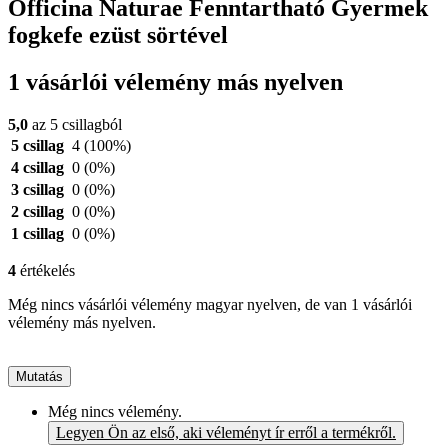
Officina Naturae Fenntartható Gyermek
fogkefe ezüst sörtével
1 vásárlói vélemény más nyelven
5,0
az 5 csillagból
5 csillag
4
(100%)
4 csillag
0
(0%)
3 csillag
0
(0%)
2 csillag
0
(0%)
1 csillag
0
(0%)
4
értékelés
Még nincs vásárlói vélemény magyar nyelven, de van 1 vásárlói
vélemény más nyelven.
Mutatás
Még nincs vélemény.
Legyen Ön az első, aki véleményt ír erről a termékről.