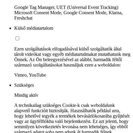
Google Tag Manager, UET (Universal Event Tracking)
Microsoft Consent Mode, Google Consent Mode, Klarna,
Freshchat
Külső médiatartalom
Ezen szolgáltatások elfogadásával külső szolgáltatók által
tárolt videókat vagy egyéb médiatartalmakat mutathatunk meg
Önnek. Az Ön beleegyezésével az alábbi, harmadik féltől
származó szolgáltatásokat használjuk ezen a weboldalon:
Vimeo, YouTube
Szükséges
Mindig aktív
A technikailag szükséges Cookie-k csak weboldalunk
alapvető funkcióit biztosítják. Használhatók például arra,
hogy lehetővé tegyék a termékek bevásárlókosarába gyűjtését
vagy az ügyfélfiókba való bejelentkezést. Ez azt jelenti, hogy
semmilyen következtetés levonása nem lehetséges, így ebből
származó adatot soha nem adunk át harmadik félnek.