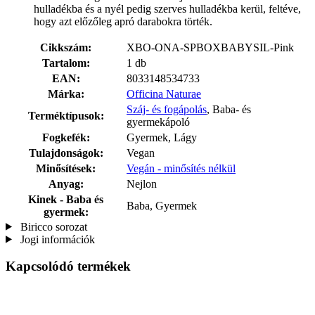
hulladékba és a nyél pedig szerves hulladékba kerül, feltéve,
hogy azt előzőleg apró darabokra törték.
Cikkszám:
XBO-ONA-SPBOXBABYSIL-Pink
Tartalom:
1 db
EAN:
8033148534733
Márka:
Officina Naturae
Száj- és fogápolás
, Baba- és
Terméktípusok:
gyermekápoló
Fogkefék:
Gyermek, Lágy
Tulajdonságok:
Vegan
Minősítések:
Vegán - minősítés nélkül
Anyag:
Nejlon
Kinek - Baba és
Baba, Gyermek
gyermek:
Biricco sorozat
Jogi információk
Kapcsolódó termékek