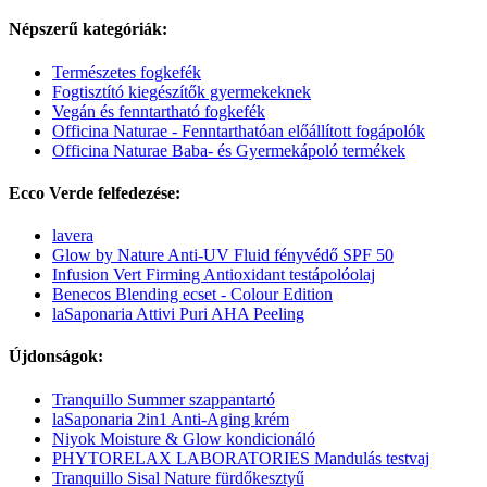
Népszerű kategóriák:
Természetes fogkefék
Fogtisztító kiegészítők gyermekeknek
Vegán és fenntartható fogkefék
Officina Naturae - Fenntarthatóan előállított fogápolók
Officina Naturae Baba- és Gyermekápoló termékek
Ecco Verde felfedezése:
lavera
Glow by Nature Anti-UV Fluid fényvédő SPF 50
Infusion Vert Firming Antioxidant testápolóolaj
Benecos Blending ecset - Colour Edition
laSaponaria Attivi Puri AHA Peeling
Újdonságok:
Tranquillo Summer szappantartó
laSaponaria 2in1 Anti-Aging krém
Niyok Moisture & Glow kondicionáló
PHYTORELAX LABORATORIES Mandulás testvaj
Tranquillo Sisal Nature fürdőkesztyű