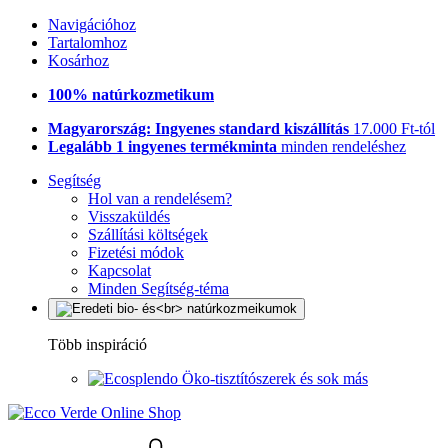
Navigációhoz
Tartalomhoz
Kosárhoz
100% natúrkozmetikum
Magyarország: Ingyenes standard kiszállítás
17.000 Ft-tól
Legalább 1 ingyenes termékminta
minden rendeléshez
Segítség
Hol van a rendelésem?
Visszaküldés
Szállítási költségek
Fizetési módok
Kapcsolat
Minden Segítség-téma
Több inspiráció
Öko-tisztítószerek és sok más