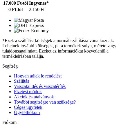
17.000 Ft-tól
Ingyenes*
0 Ft-tól
2.150 Ft
*Ezek a szállítási költségek a normál szállításra vonatkoznak.
Lehetnek további költségek, pl. a termékek súlya, mérete vagy
tulajdonságai miatt. Ezeket az információkat közvetlenül a
termékleírásban találja.
Segítség
Hogyan adjak le rendelést
Szállítás
Visszaküldés és visszatérítés
Fizetési módok
Akciók és utalványok
További segítségre van szüksége?
Céges ügyfelek
Ügyfélfiókom
Fiókom