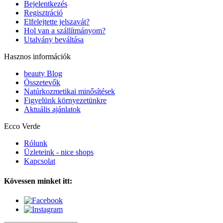
Bejelentkezés
Regisztráció
Elfelejtette jelszavát?
Hol van a szállítmányom?
Utalvány beváltása
Hasznos információk
beauty Blog
Összetevők
Natúrkozmetikai minősítések
Figyelünk környezetünkre
Aktuális ajánlatok
Ecco Verde
Rólunk
Üzleteink - nice shops
Kapcsolat
Kövessen minket itt: