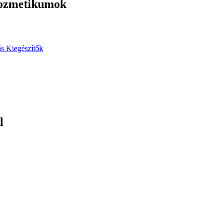
rkozmetikumok
ás
Kiegészítők
l