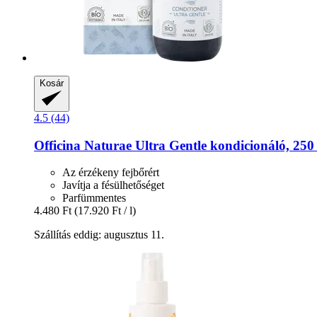
Kosár
4.5 (44)
Officina Naturae
Ultra Gentle kondicionáló, 250
Az érzékeny fejbőrért
Javítja a fésülhetőséget
Parfümmentes
4.480 Ft
(17.920 Ft / l)
Szállítás eddig: augusztus 11.