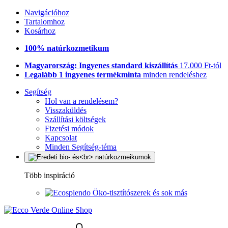
Navigációhoz
Tartalomhoz
Kosárhoz
100% natúrkozmetikum
Magyarország: Ingyenes standard kiszállítás
17.000 Ft-tól
Legalább 1 ingyenes termékminta
minden rendeléshez
Segítség
Hol van a rendelésem?
Visszaküldés
Szállítási költségek
Fizetési módok
Kapcsolat
Minden Segítség-téma
Több inspiráció
Öko-tisztítószerek és sok más