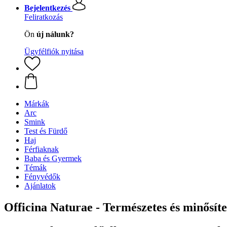
Bejelentkezés
Feliratkozás
Ön
új nálunk?
Ügyfélfiók nyitása
Márkák
Arc
Smink
Test és Fürdő
Haj
Férfiaknak
Baba és Gyermek
Témák
Fényvédők
Ajánlatok
Officina Naturae - Természetes és minősíte