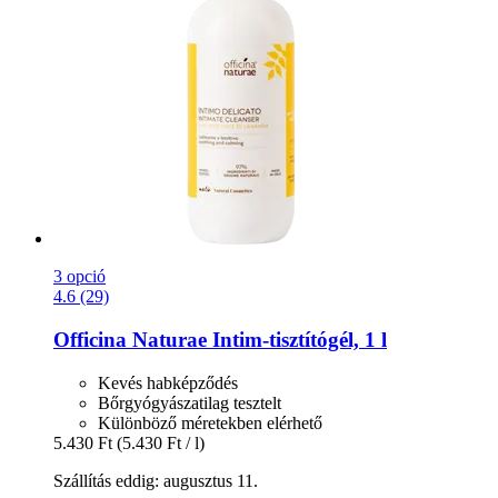
3 opció
4.6 (29)
Officina Naturae
Intim-​tisztítógél, 1 l
Kevés habképződés
Bőrgyógyászatilag tesztelt
Különböző méretekben elérhető
5.430 Ft
(5.430 Ft / l)
Szállítás eddig: augusztus 11.