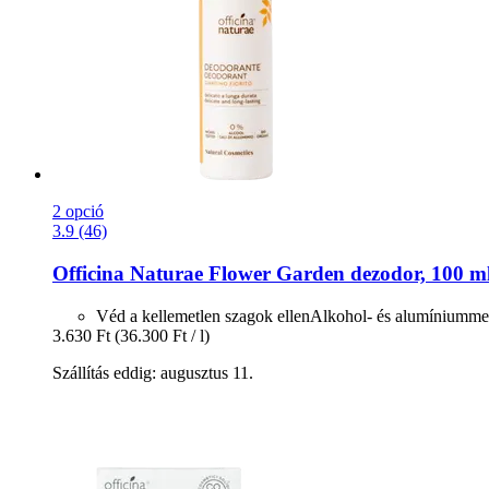
2 opció
3.9 (46)
Officina Naturae
Flower Garden dezodor, 100 m
Véd a kellemetlen szagok ellenAlkohol- és alumíniummen
3.630 Ft
(36.300 Ft / l)
Szállítás eddig: augusztus 11.