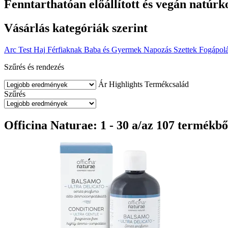
Fenntarthatóan előállított és vegán natú
Vásárlás kategóriák szerint
Arc
Test
Haj
Férfiaknak
Baba és Gyermek
Napozás
Szettek
Fogápol
Szűrés és rendezés
Ár
Highlights
Termékcsalád
Szűrés
Officina Naturae: 1 - 30 a/az 107 termékbő