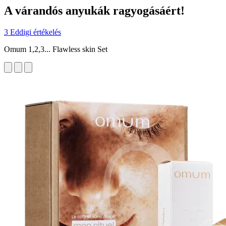
A várandós anyukák ragyogásáért!
3 Eddigi értékelés
Omum 1,2,3... Flawless skin Set