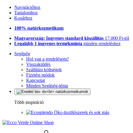
Navigációhoz
Tartalomhoz
Kosárhoz
100% natúrkozmetikum
Magyarország: Ingyenes standard kiszállítás
17.000 Ft-tól
Legalább 1 ingyenes termékminta
minden rendeléshez
Segítség
Hol van a rendelésem?
Visszaküldés
Szállítási költségek
Fizetési módok
Kapcsolat
Minden Segítség-téma
Több inspiráció
Öko-tisztítószerek és sok más