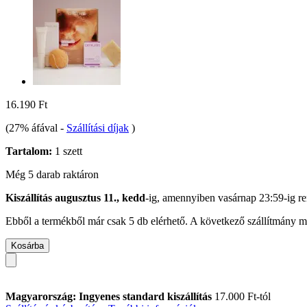
16.190 Ft
(27% áfával
-
Szállítási díjak
)
Tartalom:
1 szett
Még 5 darab raktáron
Kiszállítás augusztus 11., kedd
-ig, amennyiben
vasárnap 23:59-ig
re
Ebből a termékből már csak 5 db elérhető. A következő szállítmány má
Kosárba
Magyarország: Ingyenes standard kiszállítás
17.000 Ft-tól