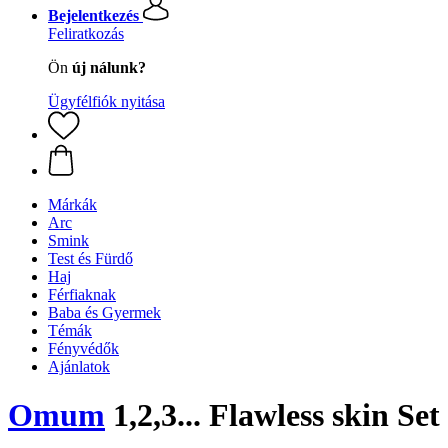
Bejelentkezés
Feliratkozás
Ön
új nálunk?
Ügyfélfiók nyitása
Márkák
Arc
Smink
Test és Fürdő
Haj
Férfiaknak
Baba és Gyermek
Témák
Fényvédők
Ajánlatok
Omum
1,2,3... Flawless skin Set