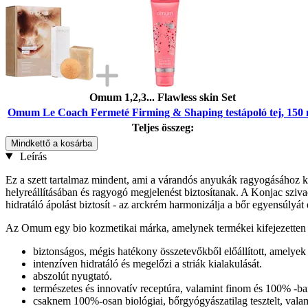
Omum 1,2,3... Flawless skin Set
Omum Le Coach Fermeté Firming & Shaping testápoló tej, 150 
Teljes összeg:
Mindkettő a kosárba
Leírás
Ez a szett tartalmaz mindent, ami a várandós anyukák ragyogásához kel
helyreállításában és ragyogó megjelenést biztosítanak. A Konjac szivac
hidratáló ápolást biztosít - az arckrém harmonizálja a bőr egyensúlyát 
Az Omum egy bio kozmetikai márka, amelynek termékei kifejezetten a
biztonságos, mégis hatékony összetevőkből előállított, amelyek
intenzíven hidratáló és megelőzi a striák kialakulását.
abszolút nyugtató.
természetes és innovatív receptúra, valamint finom és 100% -ban
csaknem 100%-osan biológiai, bőrgyógyászatilag tesztelt, valam