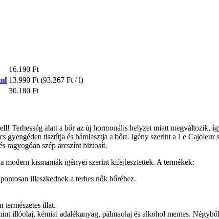
16.190 Ft
ml
13.990 Ft
(93.267 Ft / l)
30.180 Ft
l! Terhesség alatt a bőr az új hormonális helyzet miatt megváltozik, íg
s gyengéden tisztítja és hámlasztja a bőrt. Igény szerint a Le Cajoleur 
és ragyogóan szép arcszínt biztosít.
 modern kismamák igényei szerint kifejlesztettek. A termékek:
 pontosan illeszkednek a terhes nők bőréhez.
 természetes illat.
int illóolaj, kémiai adalékanyag, pálmaolaj és alkohol mentes. Négyből 