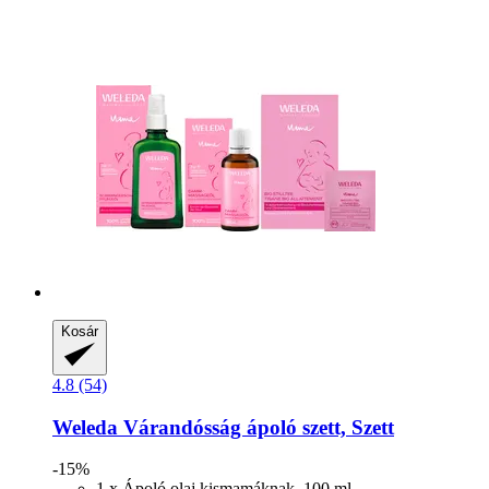
Kosár
4.8 (54)
Weleda
Várandósság ápoló szett, Szett
-15%
1 x Ápoló olaj kismamáknak, 100 ml