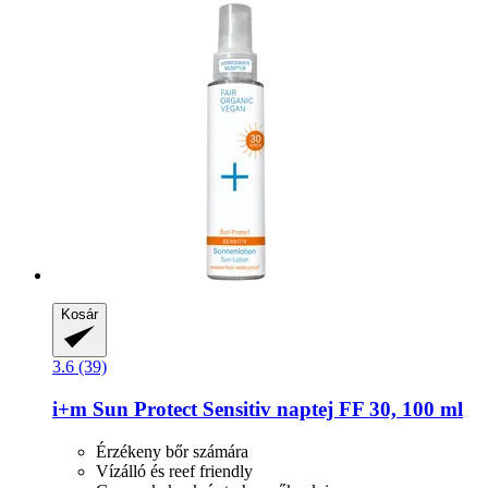
Kosár
3.6 (39)
i+m
Sun Protect Sensitiv naptej FF 30, 100 ml
Érzékeny bőr számára
Vízálló és reef friendly