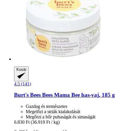
Kosár
4.5 (141)
Burt's Bees
Bees Mama Bee has-​vaj, 185 g
Gazdag és természetes
Megelőzi a striák kialakulását
Megőrzi a bőr puhaságát és simaságát
6.830 Ft
(36.919 Ft / kg)