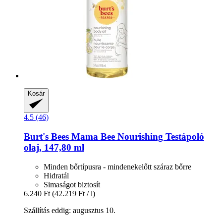
Kosár
4.5 (46)
Burt's Bees
Mama Bee Nourishing Testápoló
olaj, 147,80 ml
Minden bőrtípusra - mindenekelőtt száraz bőrre
Hidratál
Simaságot biztosít
6.240 Ft
(42.219 Ft / l)
Szállítás eddig: augusztus 10.