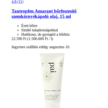
4.8 (11)
Tautropfen
Amarant bőrfeszesítő
szemkörnyékápoló olaj, 15 ml
Érett bőrre
Simító tulajdonságokkal
Hatékony, de gyengéd a bőrhöz
22.590 Ft
(1.506.000 Ft / l)
Ingyenes szállítás eddig: augusztus 10.