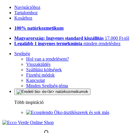
Navigációhoz
Tartalomhoz
Kosárhoz
100% natúrkozmetikum
Magyarország: Ingyenes standard kiszállítás
17.000 Ft-tól
Legalább 1 ingyenes termékminta
minden rendeléshez
Segítség
Hol van a rendelésem?
Visszaküldés
Szállítási költségek
Fizetési módok
Kapcsolat
Minden Segítség-téma
Több inspiráció
Öko-tisztítószerek és sok más