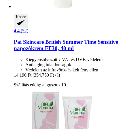
Kosár
4.4 (52)
Pai Skincare
British Summer Time Sensitive
napozókrém FF30, 40 ml
Kiegyensúlyozott UVA- és UVB-védelem
Anti aging tulajdonságok
Védelem az infravörös és kék fény ellen
14.190 Ft
(354.750 Ft / l)
Szállítás eddig: augusztus 10.