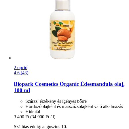
2 opció
4.6 (43)
Biopark Cosmetics
Organic Édesmandula olaj,
100 ml
Száraz, érzékeny és igényes bőrre
Hordozóolajként és masszázsolajként való alkalmazás
Hidratál
3.490 Ft
(34.900 Ft / l)
Szállítás eddig: augusztus 10.