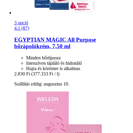
3 opció
4.1 (87)
EGYPTIAN MAGIC
All Purpose
bőrápolókrém, 7,50 ml
Minden bőrtípusra
Intenzíven tápláló és hidratáló
Hajra és körömre is alkalmas
2.830 Ft
(377.333 Ft / l)
Szállítás eddig: augusztus 10.