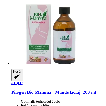
Kosár
4.6 (66)
Pilogen
Bio Mamma -​ Mandulaolaj, 200 ml
Optimális terhességi ápoló
Puhává teszi a bőrt