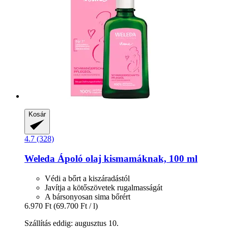
Kosár
4.7 (328)
Weleda
Ápoló olaj kismamáknak, 100 ml
Védi a bőrt a kiszáradástól
Javítja a kötőszövetek rugalmasságát
A bársonyosan sima bőrért
6.970 Ft
(69.700 Ft / l)
Szállítás eddig: augusztus 10.