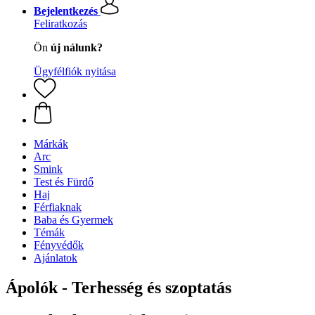
Bejelentkezés
Feliratkozás
Ön
új nálunk?
Ügyfélfiók nyitása
Márkák
Arc
Smink
Test és Fürdő
Haj
Férfiaknak
Baba és Gyermek
Témák
Fényvédők
Ajánlatok
Ápolók - Terhesség és szoptatás