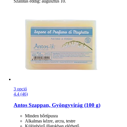
Szállítás eddig: augusztus 10.
3 opció
4.4 (46)
Antos
Szappan, Gyöngyvirág (100 g)
Minden bőrtípusra
Alkalmas kézre, arcra, testre
Különböző illatokban elérhető