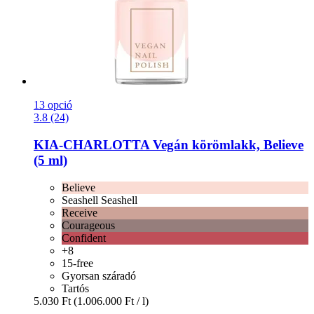
13 opció
3.8 (24)
KIA-CHARLOTTA
Vegán körömlakk, Believe
(5 ml)
Believe
Seashell Seashell
Receive
Courageous
Confident
+8
15-free
Gyorsan száradó
Tartós
5.030 Ft
(1.006.000 Ft / l)