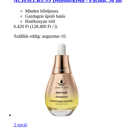
ACHSELKUSS
Dezodorkrém -​ Pacsuli, 50 ml
Minden bőrtípusra
Gazdagon ápoló hatás
Hatékonyan véd
6.420 Ft
(128.400 Ft / l)
Szállítás eddig: augusztus 10.
2 opció