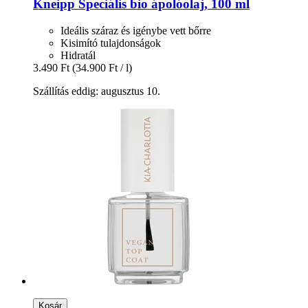
Kneipp
Speciális bio ápolóolaj, 100 ml
Ideális száraz és igénybe vett bőrre
Kisimító tulajdonságok
Hidratál
3.490 Ft
(34.900 Ft / l)
Szállítás eddig: augusztus 10.
Kosár