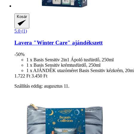
Kosár
5.0 (1)
Lavera
"Winter Care" ajándékszett
-50%
1 x Basis Sensitiv 2in1 Ápoló tusfürdő, 250ml
1 x Basis Sensitiv krémtusfürdő, 250ml
1 x AJÁNDÉK utazóméret Basis Sensitiv kézkrém, 20m
1.722 Ft
3.450 Ft
Szállítás eddig: augusztus 11.