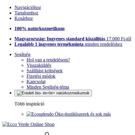
Navigációhoz
Tartalomhoz
Kosárhoz
100% natúrkozmetikum
Magyarország: Ingyenes standard kiszállítás
17.000 Ft-tól
Legalább 1 ingyenes termékminta
minden rendeléshez
Segítség
Hol van a rendelésem?
Visszaküldés
Szállítási költségek
Fizetési módok
Kapcsolat
Minden Segítség-téma
Több inspiráció
Öko-tisztítószerek és sok más