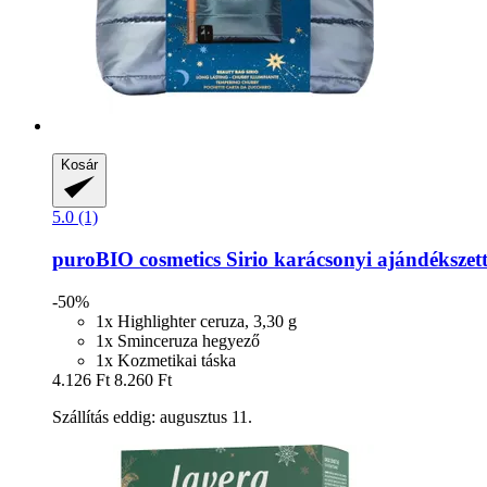
Kosár
5.0 (1)
puroBIO cosmetics
Sirio karácsonyi ajándékszet
-50%
1x Highlighter ceruza, 3,30 g
1x Sminceruza hegyező
1x Kozmetikai táska
4.126 Ft
8.260 Ft
Szállítás eddig: augusztus 11.