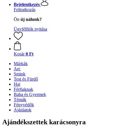
Bejelentkezés
Feliratkozás
Ön
új nálunk?
Ügyfélfiók nyitása
Kosár
0 Ft
Márkák
Arc
Smink
Test és Fürdő
Haj
Férfiaknak
Baba és Gyermek
Témák
Fényvédők
Ajánlatok
Ajándékszettek karácsonyra