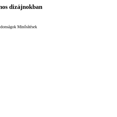
nos dizájnokban
jdonságok
Minősítések