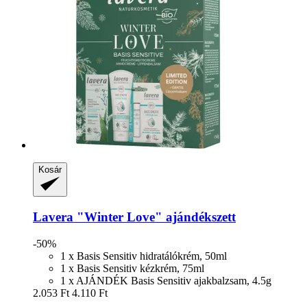
Kosár
Lavera
"Winter Love" ajándékszett
-50%
1 x Basis Sensitiv hidratálókrém, 50ml
1 x Basis Sensitiv kézkrém, 75ml
1 x AJÁNDÉK Basis Sensitiv ajakbalzsam, 4.5g
2.053 Ft
4.110 Ft