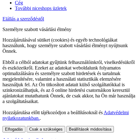
Cég
További niceshops üzletek
Elállás a szerződéstől
Személyre szabott vásárlási élmény
Hozzájárulásával sütiket (cookies) és egyéb technológiákat
használunk, hogy személyre szabott vásárlási élményt nyújtsunk
Önnek.
Ebből a célból adatokat gyűjtünk felhasználóinkról, viselkedésükről
és eszközeikről. Ezeket az adatokat weboldalunk folyamatos
optimalizálására és személyre szabott hirdetések és tartalmak
megjelenítésére, valamint a használati statisztikák elemzésére
használjuk fel. Az Ön titkosított adatait külső szolgáltatókkal is
szinkronizálhatjuk, és az ő online hirdetési csatornáikon keresztül
ajánlatokat mutathatunk Önnek, de csak akkor, ha Ön már használja
a szolgáltatásaikat.
Hozzájárulása előtt tájékozódjon a beállításoknál és
Adatvédelmi
nyilatkozatunkban.
.
Elfogadás
Csak a szükséges
Beállítások módosítása