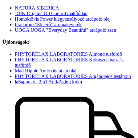
NATURA SIBERICA
JOIK Organic Oil Control mattító lap
Homoktövis Power kiegyensúlyozó arcápoló olaj
Pranarom "Életerő" aromakeverék
UOGA UOGA "Everyday Beautiful" arcápoló szett
Újdonságok:
PHYTORELAX LABORATORIES Almond tusfürdő
PHYTORELAX LABORATORIES Kókuszos hab- és
tusfürdő
Mad Hippie Antioxidant arcolaj
PHYTORELAX LABORATORIES Argánolajos testápoló
laSaponaria 2in1 Anti-Aging krém