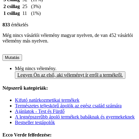
2 csillag
25
(3%)
1 csillag
11
(1%)
833
értékelés
Még nincs vásárlói vélemény magyar nyelven, de van 452 vásárlói
vélemény más nyelven.
Mutatás
Még nincs vélemény.
Legyen Ön az első, aki véleményt ír erről a termékről.
Népszerű kategóriák:
Kifutó natúrkozmetikai termékek
Természetes teljeskörű ápolók az egész család számára
Ajánlatok - Test és Fürdő
A legnépszerűbb ápoló termékek babáknak és gyermekeknek
Bestseller testápolók
Ecco Verde felfedezése: