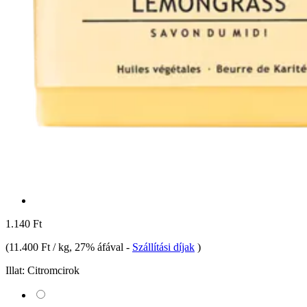
1.140 Ft
(
11.400 Ft / kg
, 27% áfával
-
Szállítási díjak
)
Illat:
Citromcirok