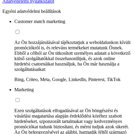
Adatvédelemi nyilatkozatot
Egyéni adatvédelmi beállítások
Customer match marketing
Az Ön hozzájárulásával tájékoztatjuk a weboldalunkon kívüli
promóciókról is, és releváns termékeket mutatunk Önnek.
Ebből a célból az Ön titkosított személyes adatait a következő
külső szolgáltatókkal összehasonlítjuk, és azok online
hirdetési csatornáikat használjuk, ha Ön már használja a
szolgáltatásaikat:
Bing, Criteo, Meta, Google, LinkedIn, Pinterest, TikTok
Marketing
Ezen szolgáltatások elfogadásával az Ön böngészési és
vásárlási magatartása alapján érdeklődési köréhez szabott
hirdetéseket, szponzorált tartalmakat vagy kedvezményes
promóciókat tudunk biztosítani, és mérni tudjuk azok sikerét.
Az Ön beleegyezésével az alábbi, harmadik féltől származó