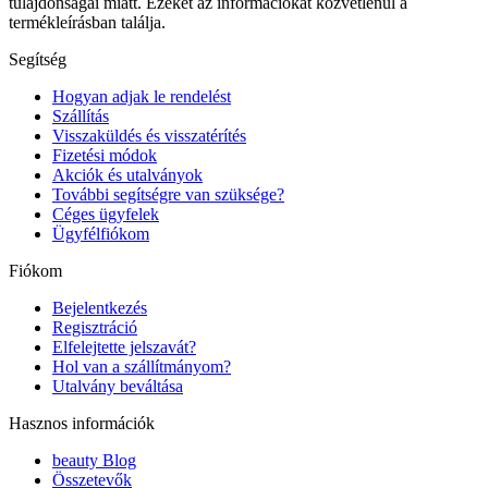
tulajdonságai miatt. Ezeket az információkat közvetlenül a
termékleírásban találja.
Segítség
Hogyan adjak le rendelést
Szállítás
Visszaküldés és visszatérítés
Fizetési módok
Akciók és utalványok
További segítségre van szüksége?
Céges ügyfelek
Ügyfélfiókom
Fiókom
Bejelentkezés
Regisztráció
Elfelejtette jelszavát?
Hol van a szállítmányom?
Utalvány beváltása
Hasznos információk
beauty Blog
Összetevők