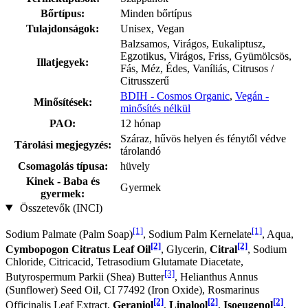
Bőrtípus:
Minden bőrtípus
Tulajdonságok:
Unisex, Vegan
Balzsamos, Virágos, Eukaliptusz,
Egzotikus, Virágos, Friss, Gyümölcsös,
Illatjegyek:
Fás, Méz, Édes, Vaníliás, Citrusos /
Citrusszerű
BDIH - Cosmos Organic
,
Vegán -
Minősítések:
minősítés nélkül
PAO:
12 hónap
Száraz, hűvös helyen és fénytől védve
Tárolási megjegyzés:
tárolandó
Csomagolás típusa:
hüvely
Kinek - Baba és
Gyermek
gyermek:
Összetevők (INCI)
[1]
[1]
Sodium Palmate (Palm Soap)
, Sodium Palm Kernelate
, Aqua,
[2]
[2]
Cymbopogon Citratus Leaf Oil
, Glycerin,
Citral
, Sodium
Chloride, Citricacid, Tetrasodium Glutamate Diacetate,
[3]
Butyrospermum Parkii (Shea) Butter
, Helianthus Annus
(Sunflower) Seed Oil, CI 77492 (Iron Oxide), Rosmarinus
[2]
[2]
[2]
Officinalis Leaf Extract,
Geraniol
,
Linalool
,
Isoeugenol
,