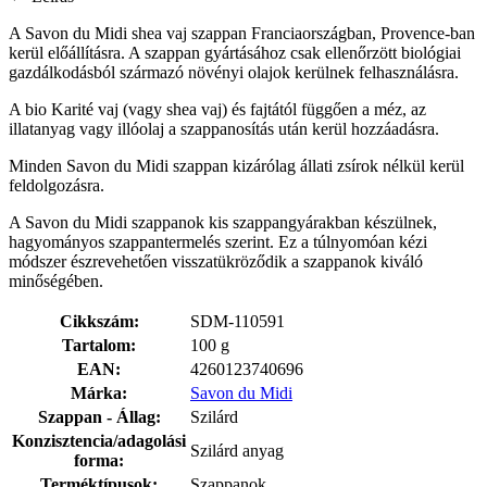
A Savon du Midi shea vaj szappan Franciaországban, Provence-ban
kerül előállításra. A szappan gyártásához csak ellenőrzött biológiai
gazdálkodásból származó növényi olajok kerülnek felhasználásra.
A bio Karité vaj (vagy shea vaj) és fajtától függően a méz, az
illatanyag vagy illóolaj a szappanosítás után kerül hozzáadásra.
Minden Savon du Midi szappan kizárólag állati zsírok nélkül kerül
feldolgozásra.
A Savon du Midi szappanok kis szappangyárakban készülnek,
hagyományos szappantermelés szerint. Ez a túlnyomóan kézi
módszer észrevehetően visszatükröződik a szappanok kiváló
minőségében.
Cikkszám:
SDM-110591
Tartalom:
100 g
EAN:
4260123740696
Márka:
Savon du Midi
Szappan - Állag:
Szilárd
Konzisztencia/adagolási
Szilárd anyag
forma:
Terméktípusok:
Szappanok