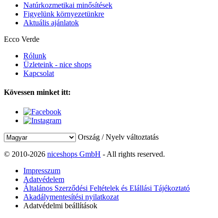
Natúrkozmetikai minősítések
Figyelünk környezetünkre
Aktuális ajánlatok
Ecco Verde
Rólunk
Üzleteink - nice shops
Kapcsolat
Kövessen minket itt:
Ország / Nyelv változtatás
© 2010-2026
niceshops GmbH
- All rights reserved.
Impresszum
Adatvédelem
Általános Szerződési Feltételek és Elállási Tájékoztató
Akadálymentesítési nyilatkozat
Adatvédelmi beállítások