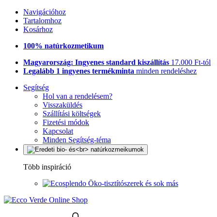
Navigációhoz
Tartalomhoz
Kosárhoz
100% natúrkozmetikum
Magyarország: Ingyenes standard kiszállítás
17.000 Ft-tól
Legalább 1 ingyenes termékminta
minden rendeléshez
Segítség
Hol van a rendelésem?
Visszaküldés
Szállítási költségek
Fizetési módok
Kapcsolat
Minden Segítség-téma
Több inspiráció
Öko-tisztítószerek és sok más