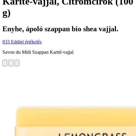
Karité-vajjal, Citromcirok (100
g)
Enyhe, ápoló szappan bio shea vajjal.
833 Eddigi értékelés
Savon du Midi Szappan Karité-vajjal