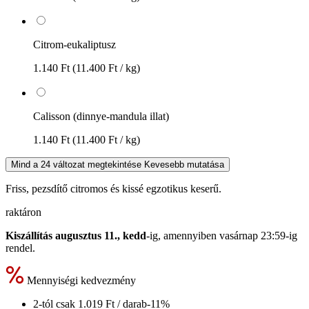
Citrom-eukaliptusz
1.140 Ft
(11.400 Ft / kg)
Calisson (dinnye-mandula illat)
1.140 Ft
(11.400 Ft / kg)
Mind a 24 változat megtekintése
Kevesebb mutatása
Friss, pezsdítő citromos és kissé egzotikus keserű.
raktáron
Kiszállítás augusztus 11., kedd
-ig, amennyiben
vasárnap 23:59-ig
rendel.
Mennyiségi kedvezmény
2-tól csak
1.019 Ft
/ darab
-11%