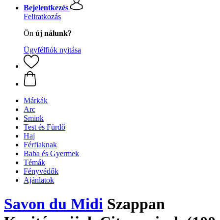
Bejelentkezés
Feliratkozás
Ön
új nálunk?
Ügyfélfiók nyitása
Márkák
Arc
Smink
Test és Fürdő
Haj
Férfiaknak
Baba és Gyermek
Témák
Fényvédők
Ajánlatok
Savon du Midi
Szappan