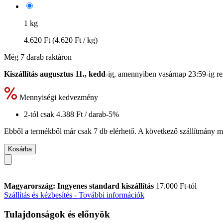
1 kg
4.620 Ft
(4.620 Ft / kg)
Még 7 darab raktáron
Kiszállítás augusztus 11., kedd
-ig, amennyiben
vasárnap 23:59-ig
re
Mennyiségi kedvezmény
2-tól csak
4.388 Ft
/ darab
-5%
Ebből a termékből már csak 7 db elérhető. A következő szállítmány má
Kosárba
Magyarország: Ingyenes standard kiszállítás
17.000 Ft-tól
Szállítás és kézbesítés - További információk
Tulajdonságok és előnyök