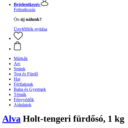
Bejelentkezés
Feliratkozás
Ön
új nálunk?
Ügyfélfiók nyitása
Márkák
Arc
Smink
Test és Fürdő
Haj
Férfiaknak
Baba és Gyermek
Témák
Fényvédők
Ajánlatok
Alva
Holt-tengeri fürdősó, 1 kg