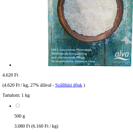
4.620 Ft
(
4.620 Ft / kg
, 27% áfával
-
Szállítási díjak
)
Tartalom:
1 kg
500 g
3.080 Ft
(6.160 Ft / kg)