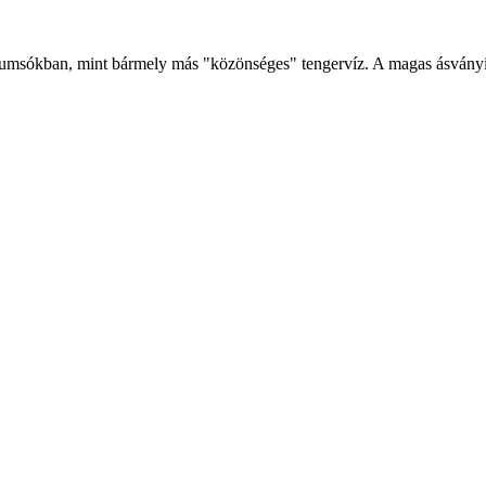
msókban, mint bármely más "közönséges" tengervíz. A magas ásványi só