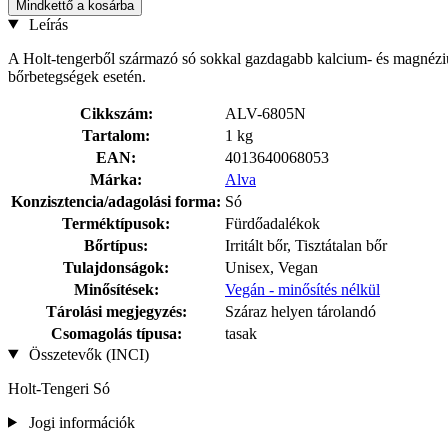
Mindkettő a kosárba
Leírás
A Holt-tengerből származó só sokkal gazdagabb kalcium- és magnéziu
bőrbetegségek esetén.
Cikkszám:
ALV-6805N
Tartalom:
1 kg
EAN:
4013640068053
Márka:
Alva
Konzisztencia/adagolási forma:
Só
Terméktípusok:
Fürdőadalékok
Bőrtípus:
Irritált bőr, Tisztátalan bőr
Tulajdonságok:
Unisex, Vegan
Minősítések:
Vegán - minősítés nélkül
Tárolási megjegyzés:
Száraz helyen tárolandó
Csomagolás típusa:
tasak
Összetevők (INCI)
Holt-Tengeri Só
Jogi információk