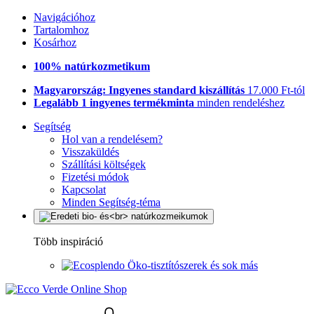
Navigációhoz
Tartalomhoz
Kosárhoz
100% natúrkozmetikum
Magyarország: Ingyenes standard kiszállítás
17.000 Ft-tól
Legalább 1 ingyenes termékminta
minden rendeléshez
Segítség
Hol van a rendelésem?
Visszaküldés
Szállítási költségek
Fizetési módok
Kapcsolat
Minden Segítség-téma
Több inspiráció
Öko-tisztítószerek és sok más