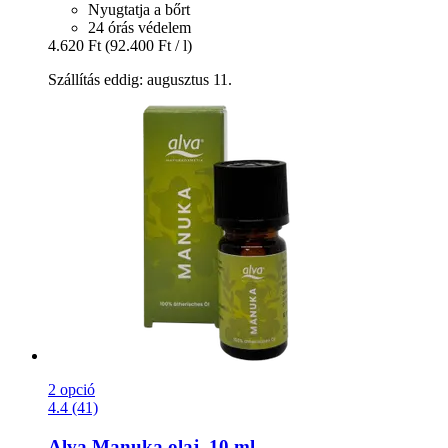
Nyugtatja a bőrt
24 órás védelem
4.620 Ft
(92.400 Ft / l)
Szállítás eddig: augusztus 11.
2 opció
4.4 (41)
Alva
Manuka olaj, 10 ml