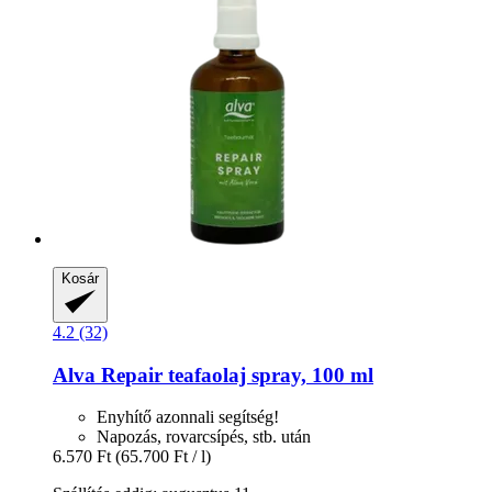
Kosár
4.2 (32)
Alva
Repair teafaolaj spray, 100 ml
Enyhítő azonnali segítség!
Napozás, rovarcsípés, stb. után
6.570 Ft
(65.700 Ft / l)