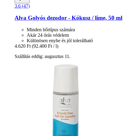
3.6 (47)
Alva
Golyós dezodor -​ Kókusz / lime, 50 ml
Minden bőrtípus számára
Akár 24 órás védelem
Különösen enyhe és jól tolerálható
4.620 Ft
(92.400 Ft / l)
Szállítás eddig: augusztus 11.