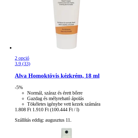
2 opció
3.9 (33)
Alva
Homoktövis kézkrém, 18 ml
-5%
Normál, száraz és érett bőrre
Gazdag és mélyreható ápolás
Tökéletes igénybe vett kezek számára
1.808 Ft
1.910 Ft
(100.444 Ft / l)
Szállítás eddig: augusztus 11.