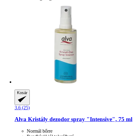
Kosár
3.6 (25)
Alva
Kristály dezodor spray "Intensive", 75 ml
Normál bőrre