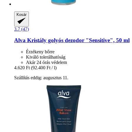
Kosár
3.7 (47)
Alva
Kristály golyós dezodor "Sensitive", 50 ml
Érzékeny bőrre
Kiváló tolerálhatóság
Akár 24 órás védelem
4.620 Ft
(92.400 Ft / l)
Szállítás eddig: augusztus 11.