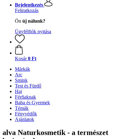
Bejelentkezés
Feliratkozás
Ön
új nálunk?
Ügyfélfiók nyitása
Kosár
0 Ft
Márkák
Arc
Smink
Test és Fürdő
Haj
Férfiaknak
Baba és Gyermek
Témák
Fényvédők
Ajánlatok
alva Naturkosmetik - a természet