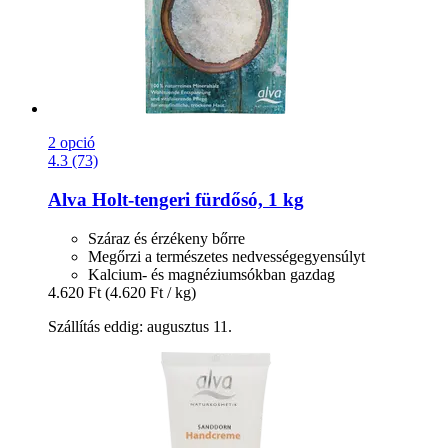
2 opció
4.3 (73)
Alva
Holt-​tengeri fürdősó, 1 kg
Száraz és érzékeny bőrre
Megőrzi a természetes nedvességegyensúlyt
Kalcium- és magnéziumsókban gazdag
4.620 Ft
(4.620 Ft / kg)
Szállítás eddig: augusztus 11.