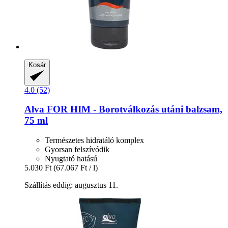
Kosár
4.0 (52)
Alva
FOR HIM -​ Borotválkozás utáni balzsam,
75 ml
Természetes hidratáló komplex
Gyorsan felszívódik
Nyugtató hatású
5.030 Ft
(67.067 Ft / l)
Szállítás eddig: augusztus 11.