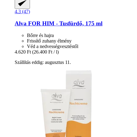
4.3 (47)
Alva
FOR HIM -​ Tusfürdő, 175 ml
Bőrre és hajra
Frissítő zuhany élmény
Véd a nedvességvesztéstől
4.620 Ft
(26.400 Ft / l)
Szállítás eddig: augusztus 11.