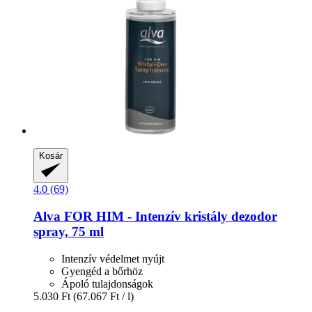
Kosár
4.0 (69)
Alva
FOR HIM -​ Intenzív kristály dezodor
spray, 75 ml
Intenzív védelmet nyújt
Gyengéd a bőrhöz
Ápoló tulajdonságok
5.030 Ft
(67.067 Ft / l)