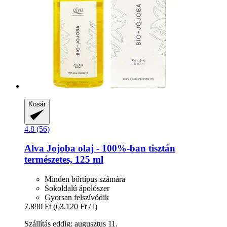
Kosár
4.8 (56)
Alva
Jojoba olaj -​ 100%-​ban tisztán
természetes, 125 ml
Minden bőrtípus számára
Sokoldalú ápolószer
Gyorsan felszívódik
7.890 Ft
(63.120 Ft / l)
Szállítás eddig: augusztus 11.