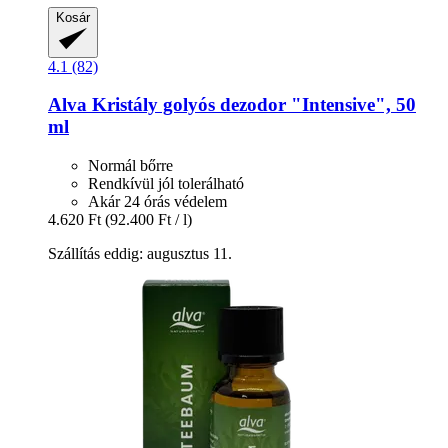
Kosár
4.1 (82)
Alva
Kristály golyós dezodor "Intensive", 50
ml
Normál bőrre
Rendkívül jól tolerálható
Akár 24 órás védelem
4.620 Ft
(92.400 Ft / l)
Szállítás eddig: augusztus 11.