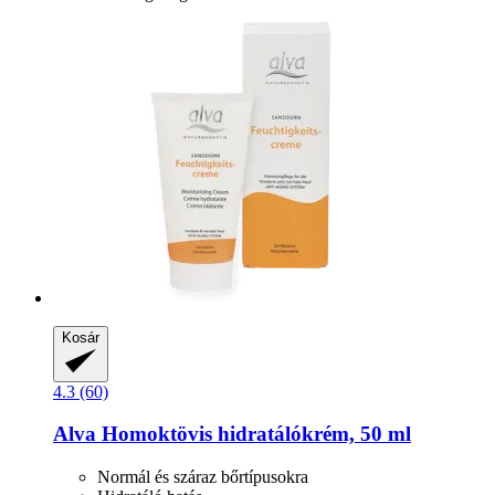
Kosár
4.3 (60)
Alva
Homoktövis hidratálókrém, 50 ml
Normál és száraz bőrtípusokra