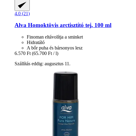
4.0 (21)
Alva
Homoktövis arctisztító tej, 100 ml
Finoman eltávolítja a sminket
Hidratáló
A bőr puha és bársonyos lesz
6.570 Ft
(65.700 Ft / l)
Szállítás eddig: augusztus 11.