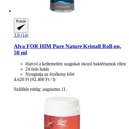
Kosár
3.9 (14)
Alva
FOR HIM Pure Nature Kristall Roll-​on,
50 ml
Harcol a kellemetlen szagokat okozó baktériumok ellen
24 órás hatás
Nyugtatja az érzékeny bőrt
4.620 Ft
(92.400 Ft / l)
Szállítás eddig: augusztus 11.