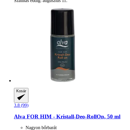
Szállítás eddig: augusztus 11.
Kosár
3.8 (99)
Alva
FOR HIM -​ Kristall-​Deo-​RollOn, 50 ml
Nagyon bőrbarát