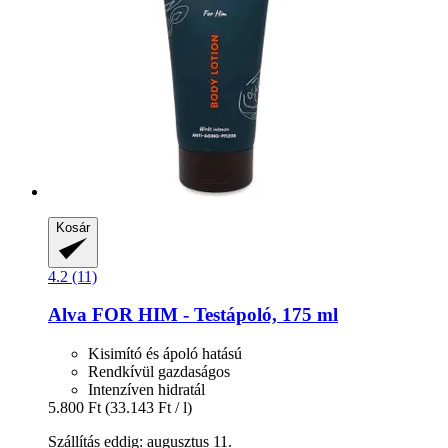
Kosár
4.2 (11)
Alva
FOR HIM -​ Testápoló, 175 ml
Kisimító és ápoló hatású
Rendkívül gazdaságos
Intenzíven hidratál
5.800 Ft
(33.143 Ft / l)
Szállítás eddig: augusztus 11.