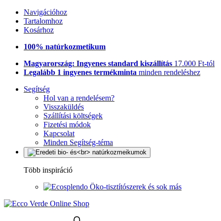
Navigációhoz
Tartalomhoz
Kosárhoz
100% natúrkozmetikum
Magyarország: Ingyenes standard kiszállítás
17.000 Ft-tól
Legalább 1 ingyenes termékminta
minden rendeléshez
Segítség
Hol van a rendelésem?
Visszaküldés
Szállítási költségek
Fizetési módok
Kapcsolat
Minden Segítség-téma
Több inspiráció
Öko-tisztítószerek és sok más