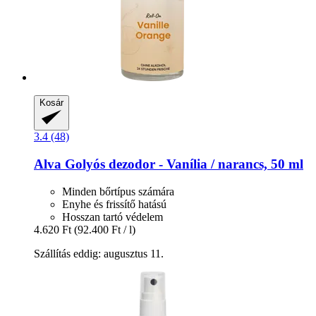
Kosár
3.4 (48)
Alva
Golyós dezodor -​ Vanília / narancs, 50 ml
Minden bőrtípus számára
Enyhe és frissítő hatású
Hosszan tartó védelem
4.620 Ft
(92.400 Ft / l)
Szállítás eddig: augusztus 11.