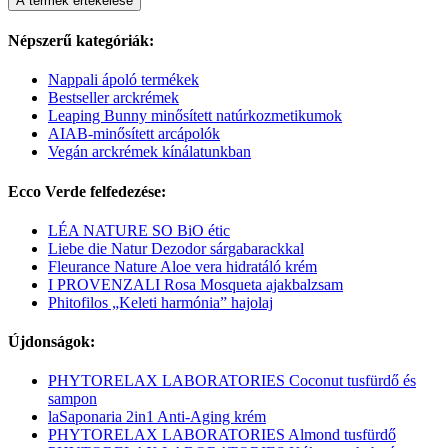
A termék értékelése
Népszerű kategóriák:
Nappali ápoló termékek
Bestseller arckrémek
Leaping Bunny minősített natúrkozmetikumok
AIAB-minősített arcápolók
Vegán arckrémek kínálatunkban
Ecco Verde felfedezése:
LÉA NATURE SO BiO étic
Liebe die Natur Dezodor sárgabarackkal
Fleurance Nature Aloe vera hidratáló krém
I PROVENZALI Rosa Mosqueta ajakbalzsam
Phitofilos „Keleti harmónia” hajolaj
Újdonságok:
PHYTORELAX LABORATORIES Coconut tusfürdő és
sampon
laSaponaria 2in1 Anti-Aging krém
PHYTORELAX LABORATORIES Almond tusfürdő