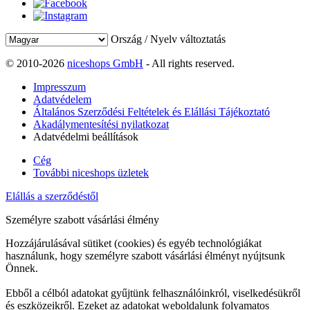
Ország / Nyelv változtatás
© 2010-2026
niceshops GmbH
- All rights reserved.
Impresszum
Adatvédelem
Általános Szerződési Feltételek és Elállási Tájékoztató
Akadálymentesítési nyilatkozat
Adatvédelmi beállítások
Cég
További niceshops üzletek
Elállás a szerződéstől
Személyre szabott vásárlási élmény
Hozzájárulásával sütiket (cookies) és egyéb technológiákat
használunk, hogy személyre szabott vásárlási élményt nyújtsunk
Önnek.
Ebből a célból adatokat gyűjtünk felhasználóinkról, viselkedésükről
és eszközeikről. Ezeket az adatokat weboldalunk folyamatos