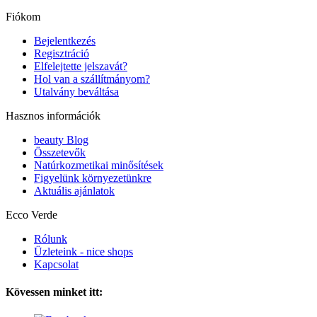
Fiókom
Bejelentkezés
Regisztráció
Elfelejtette jelszavát?
Hol van a szállítmányom?
Utalvány beváltása
Hasznos információk
beauty Blog
Összetevők
Natúrkozmetikai minősítések
Figyelünk környezetünkre
Aktuális ajánlatok
Ecco Verde
Rólunk
Üzleteink - nice shops
Kapcsolat
Kövessen minket itt: