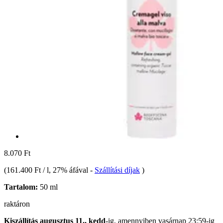
8.070 Ft
(
161.400 Ft / l
, 27% áfával
-
Szállítási díjak
)
Tartalom:
50 ml
raktáron
Kiszállítás augusztus 11., kedd
-ig, amennyiben
vasárnap 23:59-ig