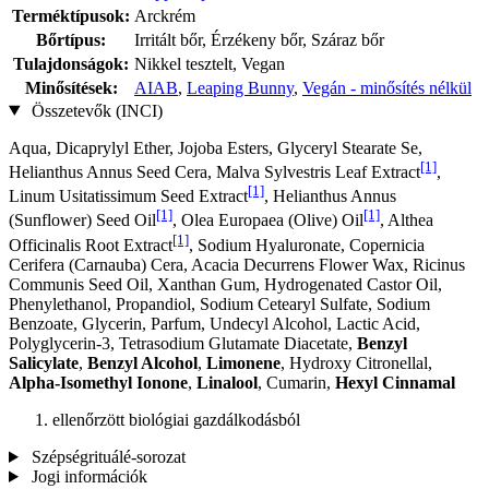
Terméktípusok:
Arckrém
Bőrtípus:
Irritált bőr, Érzékeny bőr, Száraz bőr
Tulajdonságok:
Nikkel tesztelt, Vegan
Minősítések:
AIAB
,
Leaping Bunny
,
Vegán - minősítés nélkül
Összetevők (INCI)
Aqua, Dicaprylyl Ether, Jojoba Esters, Glyceryl Stearate Se,
[1]
Helianthus Annus Seed Cera, Malva Sylvestris Leaf Extract
,
[1]
Linum Usitatissimum Seed Extract
, Helianthus Annus
[1]
[1]
(Sunflower) Seed Oil
, Olea Europaea (Olive) Oil
, Althea
[1]
Officinalis Root Extract
, Sodium Hyaluronate, Copernicia
Cerifera (Carnauba) Cera, Acacia Decurrens Flower Wax, Ricinus
Communis Seed Oil, Xanthan Gum, Hydrogenated Castor Oil,
Phenylethanol, Propandiol, Sodium Cetearyl Sulfate, Sodium
Benzoate, Glycerin, Parfum, Undecyl Alcohol, Lactic Acid,
Polyglycerin-3, Tetrasodium Glutamate Diacetate,
Benzyl
Salicylate
,
Benzyl Alcohol
,
Limonene
, Hydroxy Citronellal,
Alpha-Isomethyl Ionone
,
Linalool
, Cumarin,
Hexyl Cinnamal
ellenőrzött biológiai gazdálkodásból
Szépségrituálé-sorozat
Jogi információk