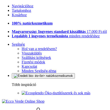
Navigációhoz
Tartalomhoz
Kosárhoz
100% natúrkozmetikum
Magyarország: Ingyenes standard kiszállítás
17.000 Ft-tól
Legalább 1 ingyenes termékminta
minden rendeléshez
Segítség
Hol van a rendelésem?
Visszaküldés
Szállítási költségek
Fizetési módok
Kapcsolat
Minden Segítség-téma
Több inspiráció
Öko-tisztítószerek és sok más