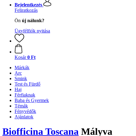
Bejelentkezés
Feliratkozás
Ön
új nálunk?
Ügyfélfiók nyitása
Kosár
0 Ft
Márkák
Arc
Smink
Test és Fürdő
Haj
Férfiaknak
Baba és Gyermek
Témák
Fényvédők
Ajánlatok
Biofficina Toscana
Mályva