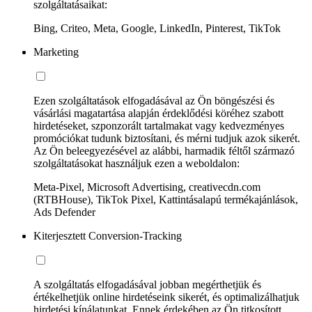
szolgáltatásaikat:
Bing, Criteo, Meta, Google, LinkedIn, Pinterest, TikTok
Marketing
Ezen szolgáltatások elfogadásával az Ön böngészési és
vásárlási magatartása alapján érdeklődési köréhez szabott
hirdetéseket, szponzorált tartalmakat vagy kedvezményes
promóciókat tudunk biztosítani, és mérni tudjuk azok sikerét.
Az Ön beleegyezésével az alábbi, harmadik féltől származó
szolgáltatásokat használjuk ezen a weboldalon:
Meta-Pixel, Microsoft Advertising, creativecdn.com
(RTBHouse), TikTok Pixel, Kattintásalapú termékajánlások,
Ads Defender
Kiterjesztett Conversion-Tracking
A szolgáltatás elfogadásával jobban megérthetjük és
értékelhetjük online hirdetéseink sikerét, és optimalizálhatjuk
hirdetési kínálatunkat. Ennek érdekében az Ön titkosított