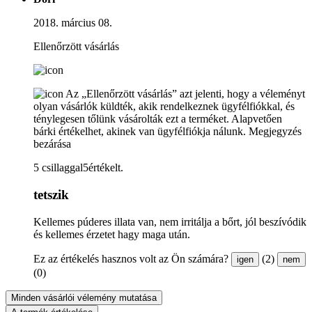
2018. március 08.
Ellenőrzött vásárlás
Az „Ellenőrzött vásárlás” azt jelenti, hogy a véleményt
olyan vásárlók küldték, akik rendelkeznek ügyfélfiókkal, és
ténylegesen tőlünk vásárolták ezt a terméket. Alapvetően
bárki értékelhet, akinek van ügyfélfiókja nálunk.
Megjegyzés
bezárása
5 csillaggal5értékelt.
tetszik
Kellemes púderes illata van, nem irritálja a bőrt, jól beszívódik
és kellemes érzetet hagy maga után.
Ez az értékelés hasznos volt az Ön számára?
(2)
igen
nem
(0)
Minden vásárlói vélemény mutatása