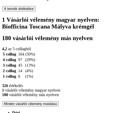
A termék értékelése
1 Vásárlói vélemény magyar nyelven:
Biofficina Toscana Mályva krémgél
180 vásárlói vélemény más nyelven
4,2
az 5 csillagból
5 csillag
164
(50%)
4 csillag
97
(29%)
3 csillag
45
(13%)
2 csillag
14
(4%)
1 csillag
6
(1%)
326
értékelés
1
vásárlói vélemény magyar nyelven
180
vásárlói vélemény más nyelven
Minden vásárlói vélemény mutatása
Dóri