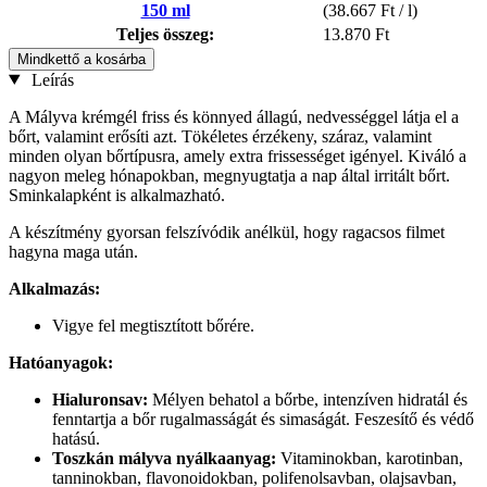
150 ml
(38.667 Ft / l)
Teljes összeg:
13.870 Ft
Mindkettő a kosárba
Leírás
A Mályva krémgél friss és könnyed állagú, nedvességgel látja el a
bőrt, valamint erősíti azt. Tökéletes érzékeny, száraz, valamint
minden olyan bőrtípusra, amely extra frissességet igényel. Kiváló a
nagyon meleg hónapokban, megnyugtatja a nap által irritált bőrt.
Sminkalapként is alkalmazható.
A készítmény gyorsan felszívódik anélkül, hogy ragacsos filmet
hagyna maga után.
Alkalmazás:
Vigye fel megtisztított bőrére.
Hatóanyagok:
Hialuronsav:
Mélyen behatol a bőrbe, intenzíven hidratál és
fenntartja a bőr rugalmasságát és simaságát. Feszesítő és védő
hatású.
Toszkán mályva nyálkaanyag:
Vitaminokban, karotinban,
tanninokban, flavonoidokban, polifenolsavban, olajsavban,