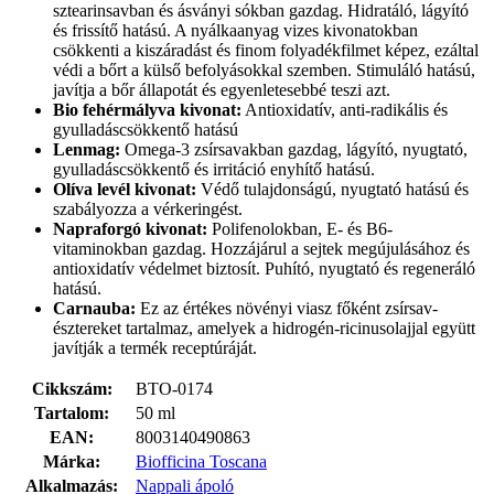
sztearinsavban és ásványi sókban gazdag. Hidratáló, lágyító
és frissítő hatású. A nyálkaanyag vizes kivonatokban
csökkenti a kiszáradást és finom folyadékfilmet képez, ezáltal
védi a bőrt a külső befolyásokkal szemben. Stimuláló hatású,
javítja a bőr állapotát és egyenletesebbé teszi azt.
Bio fehérmályva kivonat:
Antioxidatív, anti-radikális és
gyulladáscsökkentő hatású
Lenmag:
Omega-3 zsírsavakban gazdag, lágyító, nyugtató,
gyulladáscsökkentő és irritáció enyhítő hatású.
Olíva levél kivonat:
Védő tulajdonságú, nyugtató hatású és
szabályozza a vérkeringést.
Napraforgó kivonat:
Polifenolokban, E- és B6-
vitaminokban gazdag. Hozzájárul a sejtek megújulásához és
antioxidatív védelmet biztosít. Puhító, nyugtató és regeneráló
hatású.
Carnauba:
Ez az értékes növényi viasz főként zsírsav-
észtereket tartalmaz, amelyek a hidrogén-ricinusolajjal együtt
javítják a termék receptúráját.
Cikkszám:
BTO-0174
Tartalom:
50 ml
EAN:
8003140490863
Márka:
Biofficina Toscana
Alkalmazás:
Nappali ápoló