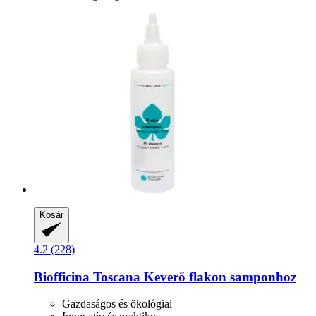
Kosár
4.2 (228)
Biofficina Toscana
Keverő flakon samponhoz
Gazdaságos és ökológiai