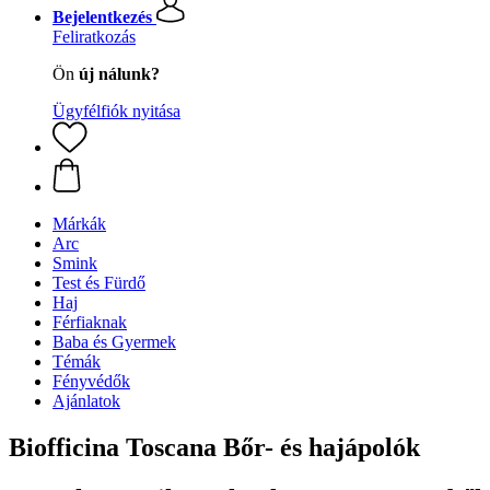
Bejelentkezés
Feliratkozás
Ön
új nálunk?
Ügyfélfiók nyitása
Márkák
Arc
Smink
Test és Fürdő
Haj
Férfiaknak
Baba és Gyermek
Témák
Fényvédők
Ajánlatok
Biofficina Toscana Bőr- és hajápolók