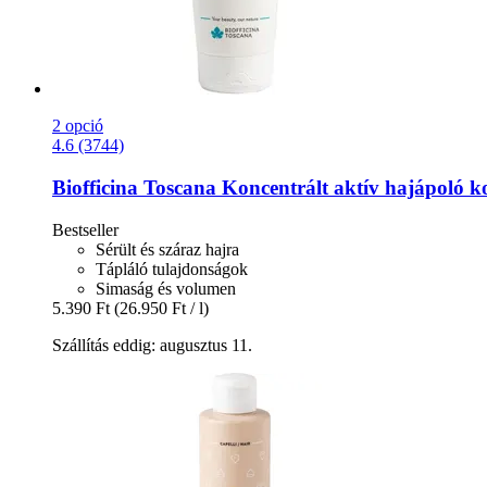
2 opció
4.6 (3744)
Biofficina Toscana
Koncentrált aktív hajápoló k
Bestseller
Sérült és száraz hajra
Tápláló tulajdonságok
Simaság és volumen
5.390 Ft
(26.950 Ft / l)
Szállítás eddig: augusztus 11.