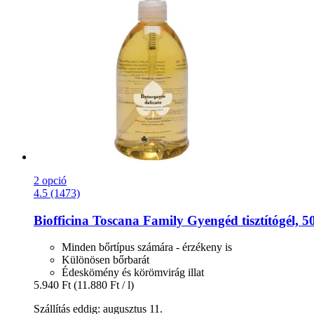
2 opció
4.5 (1473)
Biofficina Toscana
Family Gyengéd tisztítógél, 5
Minden bőrtípus számára - érzékeny is
Különösen bőrbarát
Édeskömény és körömvirág illat
5.940 Ft
(11.880 Ft / l)
Szállítás eddig: augusztus 11.