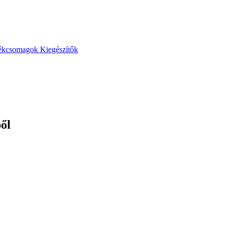
ékcsomagok
Kiegészítők
ből