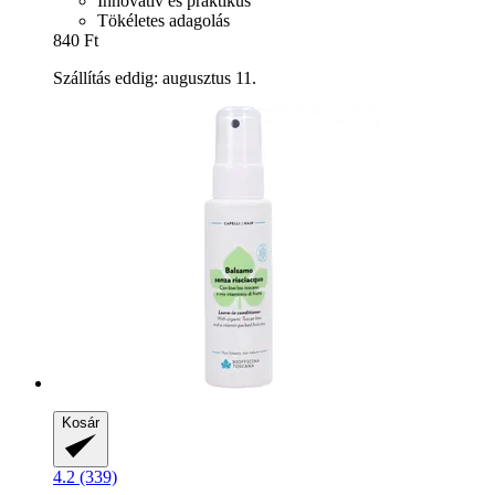
Innovatív és praktikus
Tökéletes adagolás
840 Ft
Szállítás eddig: augusztus 11.
Kosár
4.2 (339)