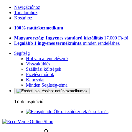
Navigációhoz
Tartalomhoz
Kosárhoz
100% natúrkozmetikum
Magyarország: Ingyenes standard kiszállítás
17.000 Ft-tól
Legalább 1 ingyenes termékminta
minden rendeléshez
Segítség
Hol van a rendelésem?
Visszaküldés
Szállítási költségek
Fizetési módok
Kapcsolat
Minden Segítség-téma
Több inspiráció
Öko-tisztítószerek és sok más