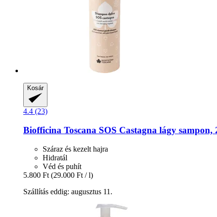
Kosár
4.4 (23)
Biofficina Toscana
SOS Castagna lágy sampon, 
Száraz és kezelt hajra
Hidratál
Véd és puhít
5.800 Ft
(29.000 Ft / l)
Szállítás eddig: augusztus 11.