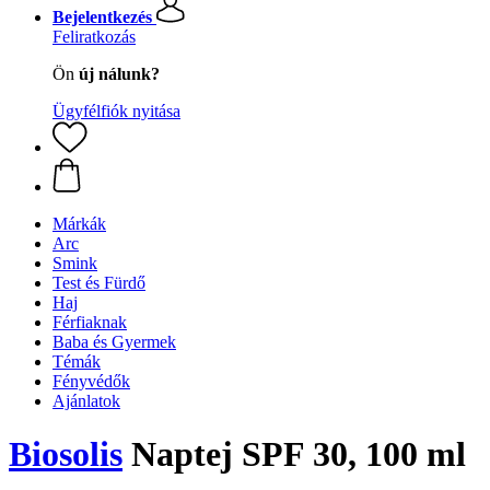
Bejelentkezés
Feliratkozás
Ön
új nálunk?
Ügyfélfiók nyitása
Márkák
Arc
Smink
Test és Fürdő
Haj
Férfiaknak
Baba és Gyermek
Témák
Fényvédők
Ajánlatok
Biosolis
Naptej SPF 30, 100 ml