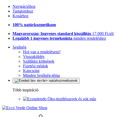
Navigációhoz
Tartalomhoz
Kosárhoz
100% natúrkozmetikum
Magyarország: Ingyenes standard kiszállítás
17.000 Ft-tól
Legalább 1 ingyenes termékminta
minden rendeléshez
Segítség
Hol van a rendelésem?
Visszaküldés
Szállítási költségek
Fizetési módok
Kapcsolat
Minden Segítség-téma
Több inspiráció
Öko-tisztítószerek és sok más