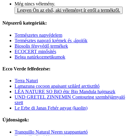
Még nincs vélemény.
Legyen Ön az első, aki véleményt ír erről a termékről.
Népszerű kategóriák:
Természetes napvédelem
Természtes napozó krémek és -ápolók
Biosolis fényvédő termékek
ECOCERT minősítés
Belga natúrkozmetikumok
Ecco Verde felfedezése:
Terra Naturi
Lamazuna cocoon apaisant szilárd arctisztító
LÉA NATURE SO BiO étic Bio Mandula hajmaszk
UND GRETEL ZINNEMIN Contouring szemhéjárnyaló
szett
Le Erbe di Janas Fehér agyag (kaolin)
Újdonságok:
Tranquillo Natural Neem szappantartó