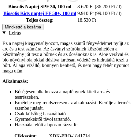
Biosolis Naptej SPF 30, 100 ml
8.620 Ft
(86.200 Ft / l)
Biosolis Kids naptej FF 50+, 100 ml
9.910 Ft
(99.100 Ft / l)
Teljes összeg:
18.530 Ft
Mindkettő a kosárba
Leírás
Ez a naptej kiegyensúlyozott, magas szintű fényvédelmet nyújt az
arc és a test számára. Az ásványi szűrőknek köszönhetően a
készítmény jót tesz a bőrnek és az óceánoknak is. Aloe verával és
bio növényi olajokkal dúsítva tartósan védetté és hidratáltá teszi a
bőrt. Állaga vízálló, könnyen kenhető, és nem hagy fehér nyomot
maga után.
Alkalmazás:
Bőségesen alkalmazza a napfénynek kitett arc- és
testrészeken.
Ismételje meg rendszeresen az alkalmazást. Kerülje a termék
szembe jutását.
Csak külsőleg használható.
Gyermekektől távol tartandó.
Használat előtt alaposan rázza fel.
Cikkszám:
XDK-PRO-1841714