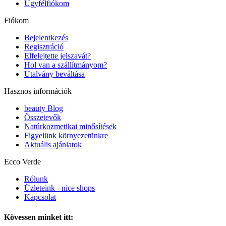
Ügyfélfiókom
Fiókom
Bejelentkezés
Regisztráció
Elfelejtette jelszavát?
Hol van a szállítmányom?
Utalvány beváltása
Hasznos információk
beauty Blog
Összetevők
Natúrkozmetikai minősítések
Figyelünk környezetünkre
Aktuális ajánlatok
Ecco Verde
Rólunk
Üzleteink - nice shops
Kapcsolat
Kövessen minket itt: