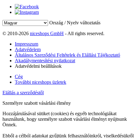
Ország / Nyelv változtatás
© 2010-2026
niceshops GmbH
- All rights reserved.
Impresszum
Adatvédelem
Általános Szerződési Feltételek és Elállási Tájékoztató
Akadálymentesítési nyilatkozat
Adatvédelmi beállítások
Cég
További niceshops üzletek
Elállás a szerződéstől
Személyre szabott vásárlási élmény
Hozzájárulásával sütiket (cookies) és egyéb technológiákat
használunk, hogy személyre szabott vásárlási élményt nyújtsunk
Önnek.
Ebből a célból adatokat gyűjtünk felhasználóinkról, viselkedésükről