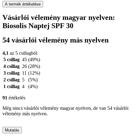
A termék értékelése
Vásárlói vélemény magyar nyelven:
Biosolis Naptej SPF 30
54 vásárlói vélemény más nyelven
4,1
az 5 csillagból
5 csillag
45
(49%)
4 csillag
26
(28%)
3 csillag
11
(12%)
2 csillag
5
(5%)
1 csillag
4
(4%)
91
értékelés
Még nincs vásárlói vélemény magyar nyelven, de van 54 vásárlói
vélemény más nyelven.
Mutatás