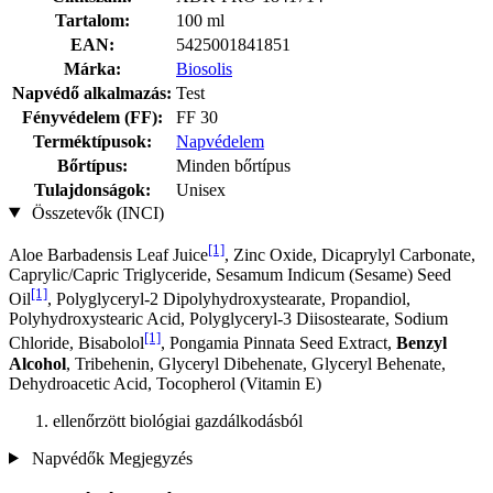
Tartalom:
100 ml
EAN:
5425001841851
Márka:
Biosolis
Napvédő alkalmazás:
Test
Fényvédelem (FF):
FF 30
Terméktípusok:
Napvédelem
Bőrtípus:
Minden bőrtípus
Tulajdonságok:
Unisex
Összetevők (INCI)
[1]
Aloe Barbadensis Leaf Juice
, Zinc Oxide, Dicaprylyl Carbonate,
Caprylic/Capric Triglyceride, Sesamum Indicum (Sesame) Seed
[1]
Oil
, Polyglyceryl-2 Dipolyhydroxystearate, Propandiol,
Polyhydroxystearic Acid, Polyglyceryl-3 Diisostearate, Sodium
[1]
Chloride, Bisabolol
, Pongamia Pinnata Seed Extract,
Benzyl
Alcohol
, Tribehenin, Glyceryl Dibehenate, Glyceryl Behenate,
Dehydroacetic Acid, Tocopherol (Vitamin E)
ellenőrzött biológiai gazdálkodásból
Napvédők Megjegyzés