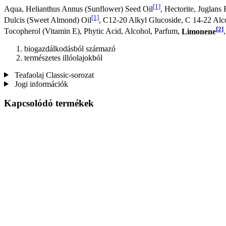
[1]
Aqua, Helianthus Annus (Sunflower) Seed Oil
, Hectorite, Juglan
[1]
Dulcis (Sweet Almond) Oil
, C12-20 Alkyl Glucoside, C 14-22 Alco
[2]
Tocopherol (Vitamin E), Phytic Acid, Alcohol, Parfum,
Limonene
biogazdálkodásból származó
természetes illóolajokból
Teafaolaj Classic-sorozat
Jogi információk
Kapcsolódó termékek