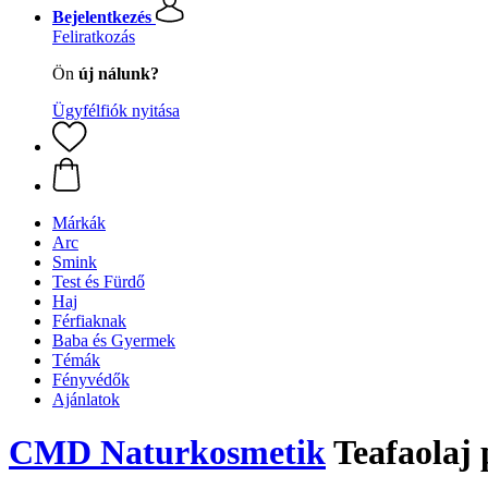
Bejelentkezés
Feliratkozás
Ön
új nálunk?
Ügyfélfiók nyitása
Márkák
Arc
Smink
Test és Fürdő
Haj
Férfiaknak
Baba és Gyermek
Témák
Fényvédők
Ajánlatok
CMD Naturkosmetik
Teafaolaj 