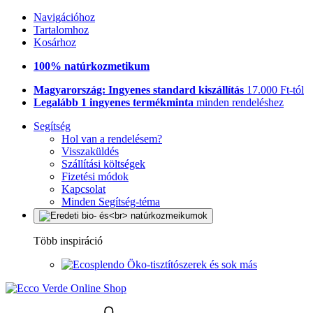
Navigációhoz
Tartalomhoz
Kosárhoz
100% natúrkozmetikum
Magyarország: Ingyenes standard kiszállítás
17.000 Ft-tól
Legalább 1 ingyenes termékminta
minden rendeléshez
Segítség
Hol van a rendelésem?
Visszaküldés
Szállítási költségek
Fizetési módok
Kapcsolat
Minden Segítség-téma
Több inspiráció
Öko-tisztítószerek és sok más