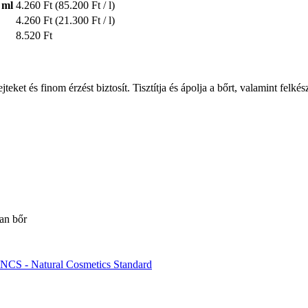
 ml
4.260 Ft
(85.200 Ft / l)
4.260 Ft
(21.300 Ft / l)
8.520 Ft
eket és finom érzést biztosít. Tisztítja és ápolja a bőrt, valamint felkész
lan bőr
NCS - Natural Cosmetics Standard