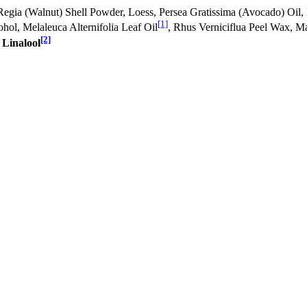
s Regia (Walnut) Shell Powder, Loess, Persea Gratissima (Avocado) Oi
[1]
hol, Melaleuca Alternifolia Leaf Oil
, Rhus Verniciflua Peel Wax, M
[2]
,
Linalool