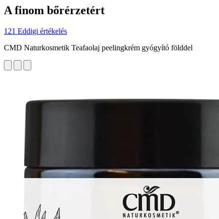
A finom bőrérzetért
121 Eddigi értékelés
CMD Naturkosmetik Teafaolaj peelingkrém gyógyító földdel