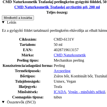
CMD Naturkosmetik Teafaolaj peelingkrém gyógyító földdel, 50
CMD Naturkosmetik Teafaolaj arctisztító gél, 200 ml
Teljes összeg:
Mindkettő a kosárba
Leírás
Ez a gyógyító földet tartalmazó peelingkrém eltávolítja az elhalt hámsejt
Cikkszám:
CMD-6131V
Tartalom:
50 ml
EAN:
4028719613157
Márka:
CMD Naturkosmetik
Peeling típus:
Mechanikus peeling
Konzisztencia/adagolási forma:
Peeling
Terméktípusok:
Arcpeeling
Bőrtípus:
Zsíros bőr, Kombinált bőr, Tisztáta
Tulajdonságok:
Unisex, Vegan
Illatjegyek:
Teafa
Minősítések:
ICADA
,
Vegán - minősítés nélkül
,
Csomagolás típusa:
tubus
Összetevők (INCI)