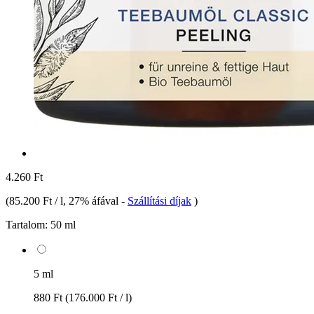
4.260 Ft
(
85.200 Ft / l
, 27% áfával
-
Szállítási díjak
)
Tartalom:
50 ml
5 ml
880 Ft
(176.000 Ft / l)