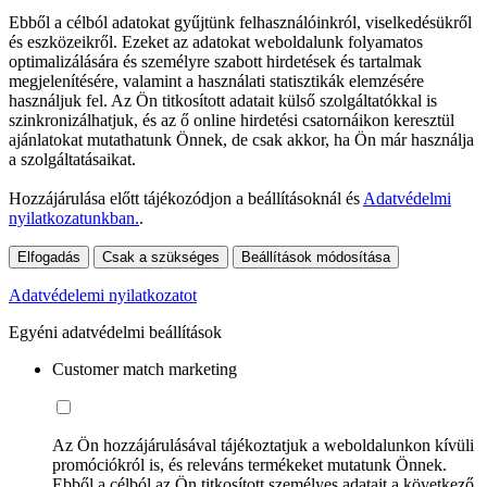
Ebből a célból adatokat gyűjtünk felhasználóinkról, viselkedésükről
és eszközeikről. Ezeket az adatokat weboldalunk folyamatos
optimalizálására és személyre szabott hirdetések és tartalmak
megjelenítésére, valamint a használati statisztikák elemzésére
használjuk fel. Az Ön titkosított adatait külső szolgáltatókkal is
szinkronizálhatjuk, és az ő online hirdetési csatornáikon keresztül
ajánlatokat mutathatunk Önnek, de csak akkor, ha Ön már használja
a szolgáltatásaikat.
Hozzájárulása előtt tájékozódjon a beállításoknál és
Adatvédelmi
nyilatkozatunkban.
.
Elfogadás
Csak a szükséges
Beállítások módosítása
Adatvédelemi nyilatkozatot
Egyéni adatvédelmi beállítások
Customer match marketing
Az Ön hozzájárulásával tájékoztatjuk a weboldalunkon kívüli
promóciókról is, és releváns termékeket mutatunk Önnek.
Ebből a célból az Ön titkosított személyes adatait a következő