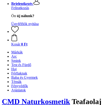
Bejelentkezés
Feliratkozás
Ön
új nálunk?
Ügyfélfiók nyitása
Kosár
0 Ft
Márkák
Arc
Smink
Test és Fürdő
Haj
Férfiaknak
Baba és Gyermek
Témák
Fényvédők
Ajánlatok
CMD Naturkosmetik
Teafaolaj