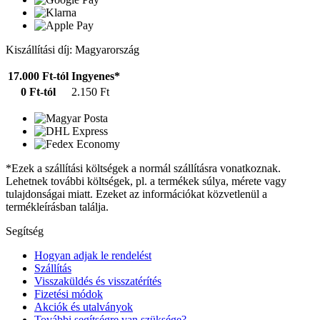
Kiszállítási díj: Magyarország
17.000 Ft-tól
Ingyenes*
0 Ft-tól
2.150 Ft
*Ezek a szállítási költségek a normál szállításra vonatkoznak.
Lehetnek további költségek, pl. a termékek súlya, mérete vagy
tulajdonságai miatt. Ezeket az információkat közvetlenül a
termékleírásban találja.
Segítség
Hogyan adjak le rendelést
Szállítás
Visszaküldés és visszatérítés
Fizetési módok
Akciók és utalványok
További segítségre van szüksége?