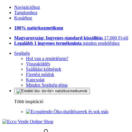
Navigációhoz
Tartalomhoz
Kosárhoz
100% natúrkozmetikum
Magyarország: Ingyenes standard kiszállítás
17.000 Ft-tól
Legalább 1 ingyenes termékminta
minden rendeléshez
Segítség
Hol van a rendelésem?
Visszaküldés
Szállítási költségek
Fizetési módok
Kapcsolat
Minden Segítség-téma
Több inspiráció
Öko-tisztítószerek és sok más