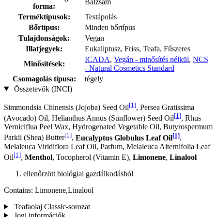
Balzsam
forma:
Terméktípusok:
Testápolás
Bőrtípus:
Minden bőrtípus
Tulajdonságok:
Vegan
Illatjegyek:
Eukaliptusz, Friss, Teafa, Fűszeres
ICADA
,
Vegán - minősítés nélkül
,
NCS
Minősítések:
- Natural Cosmetics Standard
Csomagolás típusa:
tégely
Összetevők (INCI)
[1]
Simmondsia Chinensis (Jojoba) Seed Oil
, Persea Gratissima
[1]
(Avocado) Oil, Helianthus Annus (Sunflower) Seed Oil
, Rhus
Verniciflua Peel Wax, Hydrogenated Vegetable Oil, Butyrospermum
[1]
[1]
Parkii (Shea) Butter
,
Eucalyptus Globulus Leaf Oil
,
Melaleuca Viridiflora Leaf Oil, Parfum, Melaleuca Alternifolia Leaf
[1]
Oil
,
Menthol
, Tocopherol (Vitamin E),
Limonene
,
Linalool
ellenőrzött biológiai gazdálkodásból
Contains: Limonene,Linalool
Teafaolaj Classic-sorozat
Jogi információk