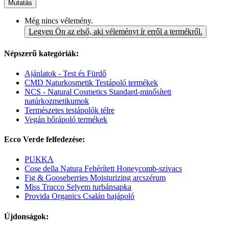
Mutatás
Még nincs vélemény.
Legyen Ön az első, aki véleményt ír erről a termékről.
Népszerű kategóriák:
Ajánlatok - Test és Fürdő
CMD Naturkosmetik Testápoló termékek
NCS - Natural Cosmetics Standard-minősített
natúrkozmetikumok
Természetes testápolók télre
Vegán bőrápoló termékek
Ecco Verde felfedezése:
PUKKA
Cose della Natura Fehérített Honeycomb-szivacs
Fig & Gooseberries Moisturizing arcszérum
Miss Trucco Selyem turbánsapka
Provida Organics Csalán hajápoló
Újdonságok: