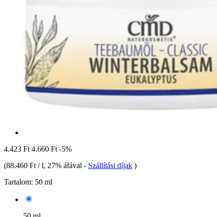
4.423 Ft
4.660 Ft
-5%
(
88.460 Ft / l
, 27% áfával
-
Szállítási díjak
)
Tartalom:
50 ml
50 ml