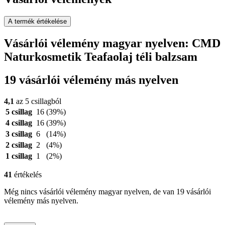
A termék értékelése
Vásárlói vélemény magyar nyelven: CMD
Naturkosmetik Teafaolaj téli balzsam
19 vásárlói vélemény más nyelven
4,1
az 5 csillagból
5 csillag
16
(39%)
4 csillag
16
(39%)
3 csillag
6
(14%)
2 csillag
2
(4%)
1 csillag
1
(2%)
41
értékelés
Még nincs vásárlói vélemény magyar nyelven, de van 19 vásárlói
vélemény más nyelven.