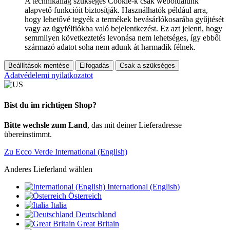
A technikailag szükséges Cookie-k csak weboldalunk
alapvető funkcióit biztosítják. Használhatók például arra,
hogy lehetővé tegyék a termékek bevásárlókosarába gyűjtését
vagy az ügyfélfiókba való bejelentkezést. Ez azt jelenti, hogy
semmilyen következtetés levonása nem lehetséges, így ebből
származó adatot soha nem adunk át harmadik félnek.
Beállítások mentése
Elfogadás
Csak a szükséges
Adatvédelemi nyilatkozatot
Bist du im richtigen Shop?
Bitte wechsle zum Land
, das mit deiner Lieferadresse
übereinstimmt.
Zu Ecco Verde International (English)
Anderes Lieferland wählen
International (English)
Österreich
Italia
Deutschland
Great Britain