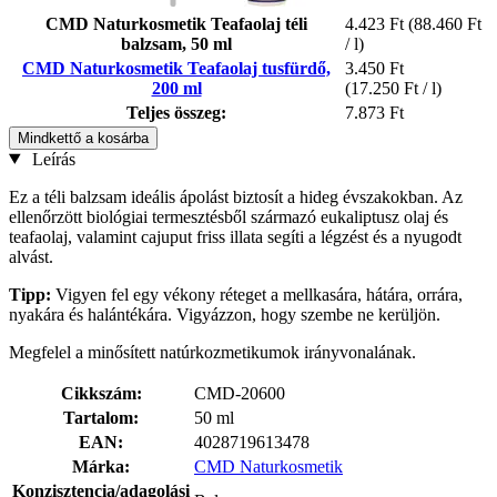
CMD Naturkosmetik Teafaolaj téli
4.423 Ft
(88.460 Ft
balzsam, 50 ml
/ l)
CMD Naturkosmetik Teafaolaj tusfürdő,
3.450 Ft
200 ml
(17.250 Ft / l)
Teljes összeg:
7.873 Ft
Mindkettő a kosárba
Leírás
Ez a téli balzsam ideális ápolást biztosít a hideg évszakokban. Az
ellenőrzött biológiai termesztésből származó eukaliptusz olaj és
teafaolaj, valamint cajuput friss illata segíti a légzést és a nyugodt
alvást.
Tipp:
Vigyen fel egy vékony réteget a mellkasára, hátára, orrára,
nyakára és halántékára. Vigyázzon, hogy szembe ne kerüljön.
Megfelel a minősített natúrkozmetikumok irányvonalának.
Cikkszám:
CMD-20600
Tartalom:
50 ml
EAN:
4028719613478
Márka:
CMD Naturkosmetik
Konzisztencia/adagolási