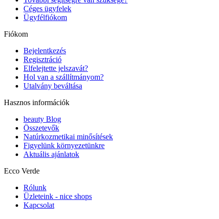
Céges ügyfelek
Ügyfélfiókom
Fiókom
Bejelentkezés
Regisztráció
Elfelejtette jelszavát?
Hol van a szállítmányom?
Utalvány beváltása
Hasznos információk
beauty Blog
Összetevők
Natúrkozmetikai minősítések
Figyelünk környezetünkre
Aktuális ajánlatok
Ecco Verde
Rólunk
Üzleteink - nice shops
Kapcsolat