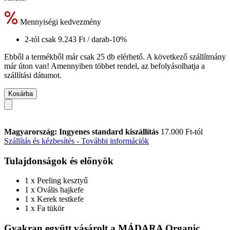
Mennyiségi kedvezmény
2-tól csak
9.243 Ft
/ darab
-10%
Ebből a termékből már csak 25 db elérhető. A következő szállítmány
már úton van! Amennyiben többet rendel, az befolyásolhatja a
szállítási dátumot.
Kosárba
Magyarország: Ingyenes standard kiszállítás
17.000 Ft-tól
Szállítás és kézbesítés - További információk
Tulajdonságok és előnyök
1 x Peeling kesztyű
1 x Ovális hajkefe
1 x Kerek testkefe
1 x Fa tükör
Gyakran együtt vásárolt a MÁDARA Organic