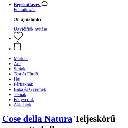
Bejelentkezés
Feliratkozás
Ön
új nálunk?
Ügyfélfiók nyitása
Márkák
Arc
Smink
Test és Fürdő
Haj
Férfiaknak
Baba és Gyermek
Témák
Fényvédők
Ajánlatok
Cose della Natura
Teljeskörű