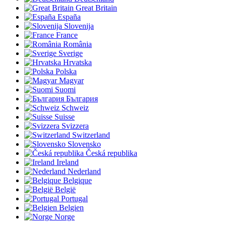
Great Britain
España
Slovenija
France
România
Sverige
Hrvatska
Polska
Magyar
Suomi
България
Schweiz
Suisse
Svizzera
Switzerland
Slovensko
Česká republika
Ireland
Nederland
Belgique
België
Portugal
Belgien
Norge