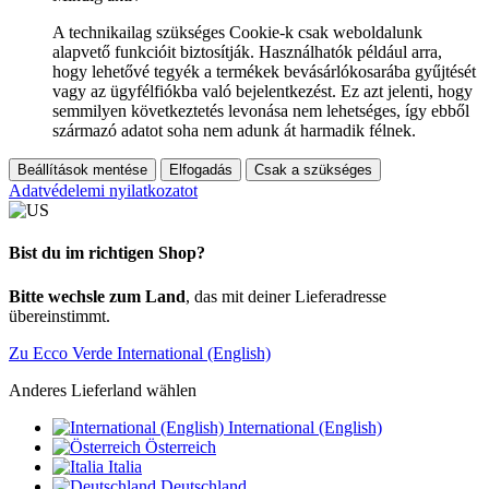
A technikailag szükséges Cookie-k csak weboldalunk
alapvető funkcióit biztosítják. Használhatók például arra,
hogy lehetővé tegyék a termékek bevásárlókosarába gyűjtését
vagy az ügyfélfiókba való bejelentkezést. Ez azt jelenti, hogy
semmilyen következtetés levonása nem lehetséges, így ebből
származó adatot soha nem adunk át harmadik félnek.
Beállítások mentése
Elfogadás
Csak a szükséges
Adatvédelemi nyilatkozatot
Bist du im richtigen Shop?
Bitte wechsle zum Land
, das mit deiner Lieferadresse
übereinstimmt.
Zu Ecco Verde International (English)
Anderes Lieferland wählen
International (English)
Österreich
Italia
Deutschland