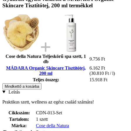
Skincare Tisztítótej, 200 ml termékkel
Cose della Natura Teljeskörű spa szett, 1
9.756 Ft
db
MÁDARA Organic Skincare Tisztítótej,
6.162 Ft
200 ml
(30.810 Ft / l)
Teljes összeg:
15.918 Ft
Mindkettő a kosárba
Leírás
Praktikus szett, wellness az egész család számára!
Cikkszám:
CDN-013-Set
Tartalom:
1 szett
Márka:
Cose della Natura