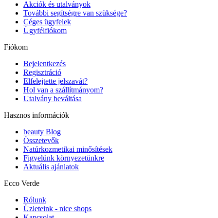
Akciók és utalványok
További segítségre van szüksége?
Céges ügyfelek
Ügyfélfiókom
Fiókom
Bejelentkezés
Regisztráció
Elfelejtette jelszavát?
Hol van a szállítmányom?
Utalvány beváltása
Hasznos információk
beauty Blog
Összetevők
Natúrkozmetikai minősítések
Figyelünk környezetünkre
Aktuális ajánlatok
Ecco Verde
Rólunk
Üzleteink - nice shops
Kapcsolat