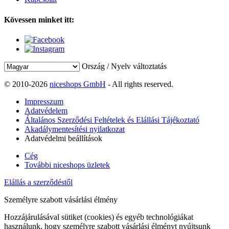
Kövessen minket itt:
Ország / Nyelv változtatás
© 2010-2026
niceshops GmbH
- All rights reserved.
Impresszum
Adatvédelem
Általános Szerződési Feltételek és Elállási Tájékoztató
Akadálymentesítési nyilatkozat
Adatvédelmi beállítások
Cég
További niceshops üzletek
Elállás a szerződéstől
Személyre szabott vásárlási élmény
Hozzájárulásával sütiket (cookies) és egyéb technológiákat
használunk, hogy személyre szabott vásárlási élményt nyújtsunk