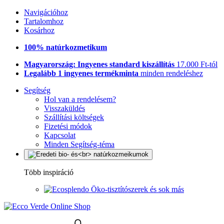
Navigációhoz
Tartalomhoz
Kosárhoz
100% natúrkozmetikum
Magyarország: Ingyenes standard kiszállítás
17.000 Ft-tól
Legalább 1 ingyenes termékminta
minden rendeléshez
Segítség
Hol van a rendelésem?
Visszaküldés
Szállítási költségek
Fizetési módok
Kapcsolat
Minden Segítség-téma
Több inspiráció
Öko-tisztítószerek és sok más