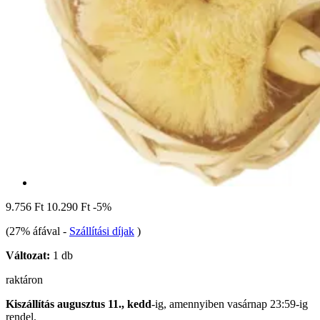
9.756 Ft
10.290 Ft
-5%
(27% áfával
-
Szállítási díjak
)
Változat:
1 db
raktáron
Kiszállítás augusztus 11., kedd
-ig, amennyiben
vasárnap 23:59-ig
rendel.