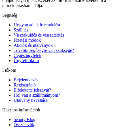
tulajdonságai miatt. Ezeket az információkat közvetlenül a
termékleírásban találja.
Segítség
Hogyan adjak le rendelést
Szállítás
Visszaküldés és visszatérítés
Fizetési módok
Akciók és utalványok
További segítségre van szüksége?
Céges ügyfelek
Ügyfélfiókom
Fiókom
Bejelentkezés
Regisztráció
Elfelejtette jelszavát?
Hol van a szállítmányom?
Utalvány beváltása
Hasznos információk
beauty Blog
Összetevők