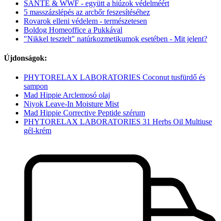
SANTE & WWF - együtt a hiúzok védelméért
5 masszázslépés az arcbőr feszesítéséhez
Rovarok elleni védelem - természetesen
Boldog Homeoffice a Pukkával
"Nikkel tesztelt" natúrkozmetikumok esetében - Mit jelent?
Újdonságok:
PHYTORELAX LABORATORIES Coconut tusfürdő és
sampon
Mad Hippie Arclemosó olaj
Niyok Leave-In Moisture Mist
Mad Hippie Corrective Peptide szérum
PHYTORELAX LABORATORIES 31 Herbs Oil Multiuse
gél-krém