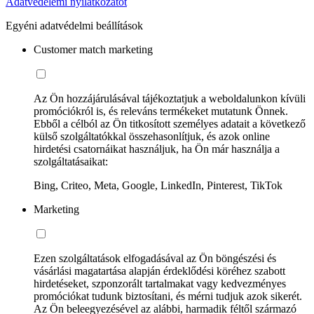
Adatvédelemi nyilatkozatot
Egyéni adatvédelmi beállítások
Customer match marketing
Az Ön hozzájárulásával tájékoztatjuk a weboldalunkon kívüli
promóciókról is, és releváns termékeket mutatunk Önnek.
Ebből a célból az Ön titkosított személyes adatait a következő
külső szolgáltatókkal összehasonlítjuk, és azok online
hirdetési csatornáikat használjuk, ha Ön már használja a
szolgáltatásaikat:
Bing, Criteo, Meta, Google, LinkedIn, Pinterest, TikTok
Marketing
Ezen szolgáltatások elfogadásával az Ön böngészési és
vásárlási magatartása alapján érdeklődési köréhez szabott
hirdetéseket, szponzorált tartalmakat vagy kedvezményes
promóciókat tudunk biztosítani, és mérni tudjuk azok sikerét.
Az Ön beleegyezésével az alábbi, harmadik féltől származó