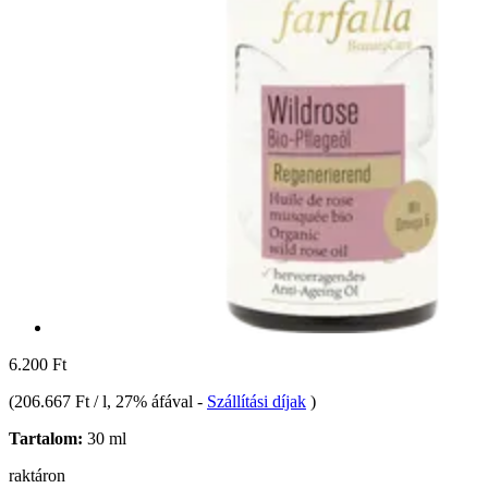
6.200 Ft
(
206.667 Ft / l
, 27% áfával
-
Szállítási díjak
)
Tartalom:
30 ml
raktáron