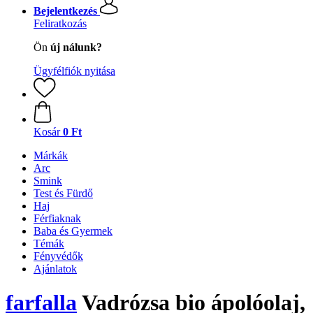
Bejelentkezés
Feliratkozás
Ön
új nálunk?
Ügyfélfiók nyitása
Kosár
0 Ft
Márkák
Arc
Smink
Test és Fürdő
Haj
Férfiaknak
Baba és Gyermek
Témák
Fényvédők
Ajánlatok
farfalla
Vadrózsa bio ápolóolaj,