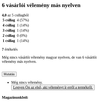
6 vásárlói vélemény más nyelven
4,0
az 5 csillagból
5 csillag
4
(57%)
4 csillag
1
(14%)
3 csillag
1
(14%)
2 csillag
0
(0%)
1 csillag
1
(14%)
7
értékelés
Még nincs vásárlói vélemény magyar nyelven, de van 6 vásárlói
vélemény más nyelven.
Mutatás
Még nincs vélemény.
Legyen Ön az első, aki véleményt ír erről a termékről.
Magazinunkból: