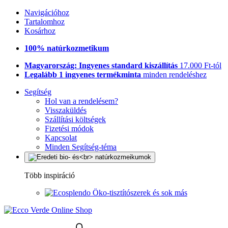
Navigációhoz
Tartalomhoz
Kosárhoz
100% natúrkozmetikum
Magyarország: Ingyenes standard kiszállítás
17.000 Ft-tól
Legalább 1 ingyenes termékminta
minden rendeléshez
Segítség
Hol van a rendelésem?
Visszaküldés
Szállítási költségek
Fizetési módok
Kapcsolat
Minden Segítség-téma
Több inspiráció
Öko-tisztítószerek és sok más