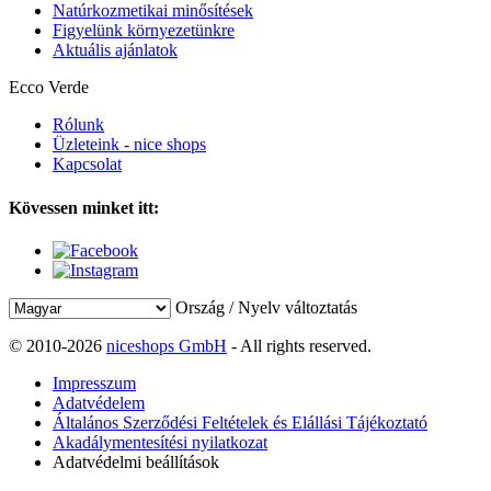
Natúrkozmetikai minősítések
Figyelünk környezetünkre
Aktuális ajánlatok
Ecco Verde
Rólunk
Üzleteink - nice shops
Kapcsolat
Kövessen minket itt:
Ország / Nyelv változtatás
© 2010-2026
niceshops GmbH
- All rights reserved.
Impresszum
Adatvédelem
Általános Szerződési Feltételek és Elállási Tájékoztató
Akadálymentesítési nyilatkozat
Adatvédelmi beállítások