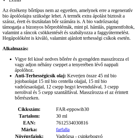
Az érzékeny bőrtípus nem az egyetlen, amelynek erre a regeneratív
bio ápolóolajra szüksége lehet. A termék extra ápolást biztosít a
száraz, érett és tisztátalan bőr számára is. A bio vadrózsaolaj
támogatja a bizonyos bőrproblémák, mint pl. hámlás, pigmentfoltok,
valamint a ráncok csökkentését és szabályozza a faggyútermelést.
Hegápolóként is kiváló, valamint ajánlott terhességi csíkok esetén.
Alkalmazás:
Vigye fel kissé nedves bőrére és gyengéden masszírozza el
vagy adjon néhány cseppet a tenyerében lévő nappali
ápolóhoz.
Anti-Terhességicsík olaj:
Keverjen össze 45 ml bio
jojobaolajat 15 ml bio centella olajjal, 15 ml bio
vadrózsaolajjal, 12 csepp hegyi levendulával, 3 csepp
nerolival és 5 csepp szantálfával. Masszírozza el az érintett
bőrrészeken.
Cikkszám:
FAR-eppowib30
Tartalom:
30 ml
EAN:
7612534030816
Márka:
farfalla
Növényfajok:
Vadrózsa - csipkebogyó