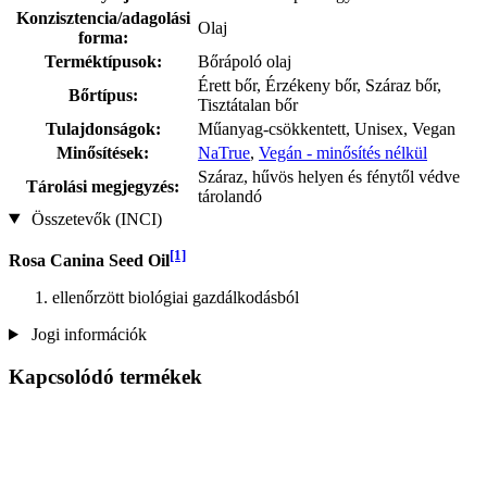
Konzisztencia/adagolási
Olaj
forma:
Terméktípusok:
Bőrápoló olaj
Érett bőr, Érzékeny bőr, Száraz bőr,
Bőrtípus:
Tisztátalan bőr
Tulajdonságok:
Műanyag-csökkentett, Unisex, Vegan
Minősítések:
NaTrue
,
Vegán - minősítés nélkül
Száraz, hűvös helyen és fénytől védve
Tárolási megjegyzés:
tárolandó
Összetevők (INCI)
[1]
Rosa Canina Seed Oil
ellenőrzött biológiai gazdálkodásból
Jogi információk
Kapcsolódó termékek