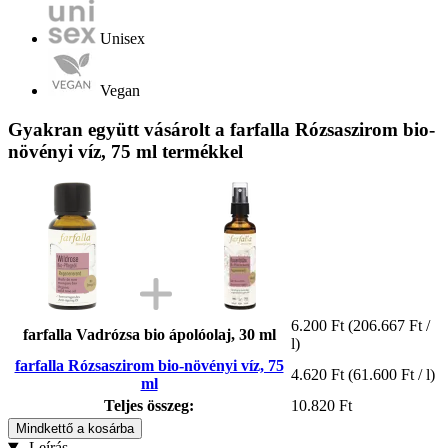
Unisex
Vegan
Gyakran együtt vásárolt a farfalla Rózsaszirom bio-
növényi víz, 75 ml termékkel
6.200 Ft
(206.667 Ft /
farfalla Vadrózsa bio ápolóolaj, 30 ml
l)
farfalla Rózsaszirom bio-növényi víz, 75
4.620 Ft
(61.600 Ft / l)
ml
Teljes összeg:
10.820 Ft
Mindkettő a kosárba
Leírás