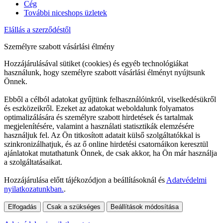
Cég
További niceshops üzletek
Elállás a szerződéstől
Személyre szabott vásárlási élmény
Hozzájárulásával sütiket (cookies) és egyéb technológiákat
használunk, hogy személyre szabott vásárlási élményt nyújtsunk
Önnek.
Ebből a célból adatokat gyűjtünk felhasználóinkról, viselkedésükről
és eszközeikről. Ezeket az adatokat weboldalunk folyamatos
optimalizálására és személyre szabott hirdetések és tartalmak
megjelenítésére, valamint a használati statisztikák elemzésére
használjuk fel. Az Ön titkosított adatait külső szolgáltatókkal is
szinkronizálhatjuk, és az ő online hirdetési csatornáikon keresztül
ajánlatokat mutathatunk Önnek, de csak akkor, ha Ön már használja
a szolgáltatásaikat.
Hozzájárulása előtt tájékozódjon a beállításoknál és
Adatvédelmi
nyilatkozatunkban.
.
Elfogadás
Csak a szükséges
Beállítások módosítása