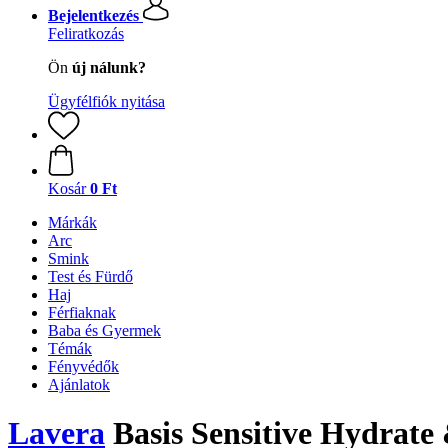
Bejelentkezés
Feliratkozás
Ön
új nálunk?
Ügyfélfiók nyitása
Kosár
0 Ft
Márkák
Arc
Smink
Test és Fürdő
Haj
Férfiaknak
Baba és Gyermek
Témák
Fényvédők
Ajánlatok
Lavera
Basis Sensitive Hydrate