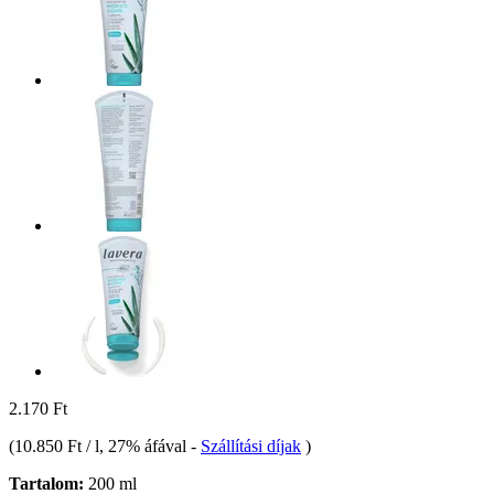
2.170 Ft
(
10.850 Ft / l
, 27% áfával
-
Szállítási díjak
)
Tartalom:
200 ml