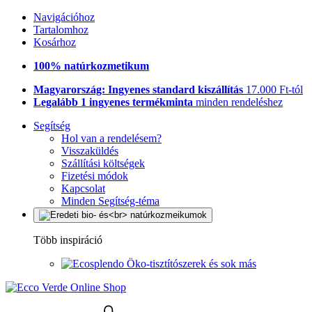
Navigációhoz
Tartalomhoz
Kosárhoz
100% natúrkozmetikum
Magyarország: Ingyenes standard kiszállítás
17.000 Ft-tól
Legalább 1 ingyenes termékminta
minden rendeléshez
Segítség
Hol van a rendelésem?
Visszaküldés
Szállítási költségek
Fizetési módok
Kapcsolat
Minden Segítség-téma
Több inspiráció
Öko-tisztítószerek és sok más