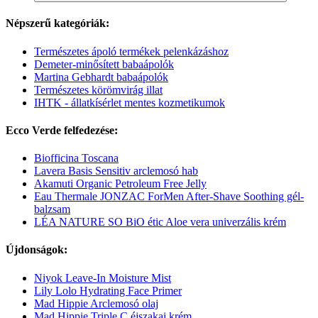
Népszerű kategóriák:
Természetes ápoló termékek pelenkázáshoz
Demeter-minősített babaápolók
Martina Gebhardt babaápolók
Természetes körömvirág illat
IHTK - állatkísérlet mentes kozmetikumok
Ecco Verde felfedezése:
Biofficina Toscana
Lavera Basis Sensitiv arclemosó hab
Akamuti Organic Petroleum Free Jelly
Eau Thermale JONZAC ForMen After-Shave Soothing gél-
balzsam
LÉA NATURE SO BiO étic Aloe vera univerzális krém
Újdonságok:
Niyok Leave-In Moisture Mist
Lily Lolo Hydrating Face Primer
Mad Hippie Arclemosó olaj
Mad Hippie Triple C éjszakai krém