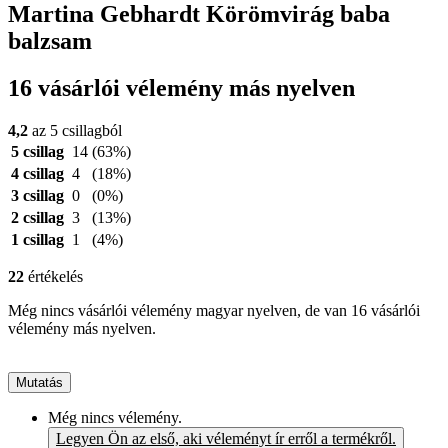
Martina Gebhardt Körömvirág baba
balzsam
16 vásárlói vélemény más nyelven
4,2
az 5 csillagból
5 csillag
14
(63%)
4 csillag
4
(18%)
3 csillag
0
(0%)
2 csillag
3
(13%)
1 csillag
1
(4%)
22
értékelés
Még nincs vásárlói vélemény magyar nyelven, de van 16 vásárlói
vélemény más nyelven.
Mutatás
Még nincs vélemény.
Legyen Ön az első, aki véleményt ír erről a termékről.