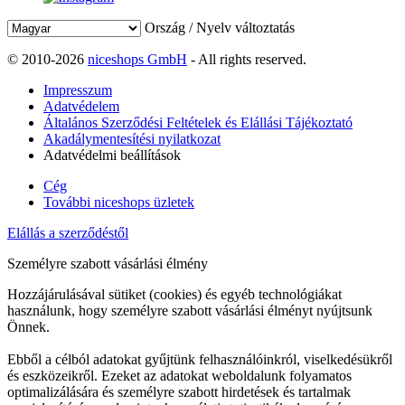
Ország / Nyelv változtatás
© 2010-2026
niceshops GmbH
- All rights reserved.
Impresszum
Adatvédelem
Általános Szerződési Feltételek és Elállási Tájékoztató
Akadálymentesítési nyilatkozat
Adatvédelmi beállítások
Cég
További niceshops üzletek
Elállás a szerződéstől
Személyre szabott vásárlási élmény
Hozzájárulásával sütiket (cookies) és egyéb technológiákat
használunk, hogy személyre szabott vásárlási élményt nyújtsunk
Önnek.
Ebből a célból adatokat gyűjtünk felhasználóinkról, viselkedésükről
és eszközeikről. Ezeket az adatokat weboldalunk folyamatos
optimalizálására és személyre szabott hirdetések és tartalmak