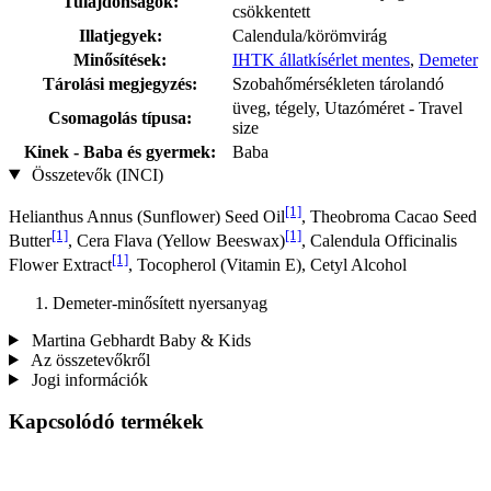
Tulajdonságok:
csökkentett
Illatjegyek:
Calendula/körömvirág
Minősítések:
IHTK állatkísérlet mentes
,
Demeter
Tárolási megjegyzés:
Szobahőmérsékleten tárolandó
üveg, tégely, Utazóméret - Travel
Csomagolás típusa:
size
Kinek - Baba és gyermek:
Baba
Összetevők (INCI)
[1]
Helianthus Annus (Sunflower) Seed Oil
, Theobroma Cacao Seed
[1]
[1]
Butter
, Cera Flava (Yellow Beeswax)
, Calendula Officinalis
[1]
Flower Extract
, Tocopherol (Vitamin E), Cetyl Alcohol
Demeter-minősített nyersanyag
Martina Gebhardt Baby & Kids
Az összetevőkről
Jogi információk
Kapcsolódó termékek