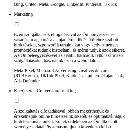
Bing, Criteo, Meta, Google, LinkedIn, Pinterest, TikTok
Marketing
Ezen szolgáltatások elfogadásával az Ön böngészési és
vásárlási magatartása alapján érdeklődési köréhez szabott
hirdetéseket, szponzorált tartalmakat vagy kedvezményes
promóciókat tudunk biztosítani, és mérni tudjuk azok sikerét.
Az Ön beleegyezésével az alábbi, harmadik féltől származó
szolgáltatásokat használjuk ezen a weboldalon:
Meta-Pixel, Microsoft Advertising, creativecdn.com
(RTBHouse), TikTok Pixel, Kattintásalapú termékajánlások,
Ads Defender
Kiterjesztett Conversion-Tracking
A szolgáltatás elfogadásával jobban megérthetjük és
értékelhetjük online hirdetéseink sikerét, és optimalizálhatjuk
hirdetési kínálatunkat. Ennek érdekében az Ön titkosított
személyes adatait összehasonlítjuk a következő külső