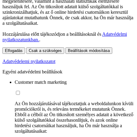
megjelenítésére, valamint a használati statisztikák elemzésére
használjuk fel. Az Ön titkosított adatait külső szolgáltatókkal is
szinkronizálhatjuk, és az ő online hirdetési csatornáikon keresztül
ajánlatokat mutathatunk Önnek, de csak akkor, ha Ön már használja
a szolgáltatásaikat.
Hozzájárulása előtt tájékozódjon a beállításoknál és
Adatvédelmi
nyilatkozatunkban.
.
Elfogadás
Csak a szükséges
Beállítások módosítása
Adatvédelemi nyilatkozatot
Egyéni adatvédelmi beállítások
Customer match marketing
Az Ön hozzájárulásával tájékoztatjuk a weboldalunkon kívüli
promóciókról is, és releváns termékeket mutatunk Önnek.
Ebből a célból az Ön titkosított személyes adatait a következő
külső szolgáltatókkal összehasonlítjuk, és azok online
hirdetési csatornáikat használjuk, ha Ön már használja a
szolgáltatásaikat: