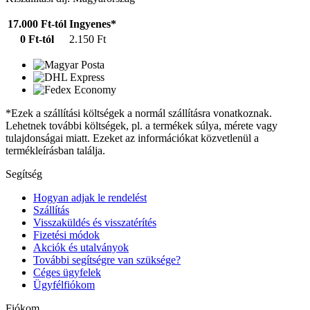
17.000 Ft-tól
Ingyenes*
0 Ft-tól
2.150 Ft
*Ezek a szállítási költségek a normál szállításra vonatkoznak.
Lehetnek további költségek, pl. a termékek súlya, mérete vagy
tulajdonságai miatt. Ezeket az információkat közvetlenül a
termékleírásban találja.
Segítség
Hogyan adjak le rendelést
Szállítás
Visszaküldés és visszatérítés
Fizetési módok
Akciók és utalványok
További segítségre van szüksége?
Céges ügyfelek
Ügyfélfiókom
Fiókom