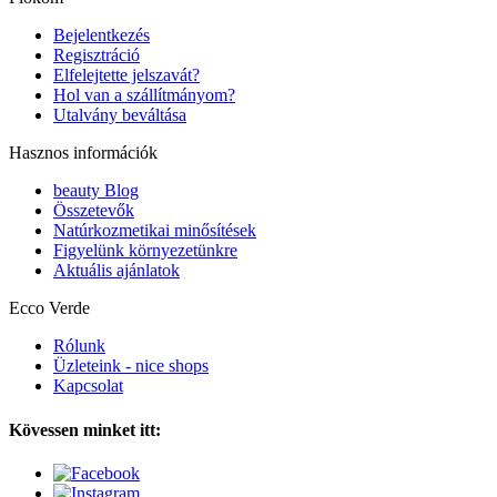
Bejelentkezés
Regisztráció
Elfelejtette jelszavát?
Hol van a szállítmányom?
Utalvány beváltása
Hasznos információk
beauty Blog
Összetevők
Natúrkozmetikai minősítések
Figyelünk környezetünkre
Aktuális ajánlatok
Ecco Verde
Rólunk
Üzleteink - nice shops
Kapcsolat
Kövessen minket itt: