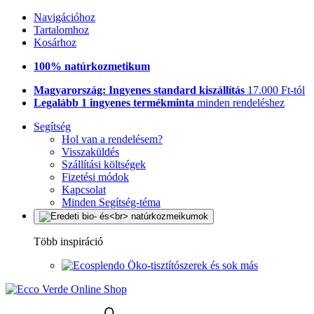
Navigációhoz
Tartalomhoz
Kosárhoz
100% natúrkozmetikum
Magyarország: Ingyenes standard kiszállítás
17.000 Ft-tól
Legalább 1 ingyenes termékminta
minden rendeléshez
Segítség
Hol van a rendelésem?
Visszaküldés
Szállítási költségek
Fizetési módok
Kapcsolat
Minden Segítség-téma
Több inspiráció
Öko-tisztítószerek és sok más