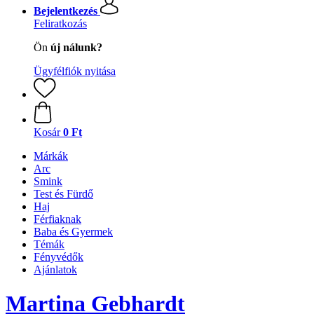
Bejelentkezés
Feliratkozás
Ön
új nálunk?
Ügyfélfiók nyitása
Kosár
0 Ft
Márkák
Arc
Smink
Test és Fürdő
Haj
Férfiaknak
Baba és Gyermek
Témák
Fényvédők
Ajánlatok
Martina Gebhardt