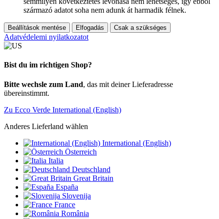
semmilyen következtetés levonása nem lehetséges, így ebből
származó adatot soha nem adunk át harmadik félnek.
Beállítások mentése
Elfogadás
Csak a szükséges
Adatvédelemi nyilatkozatot
Bist du im richtigen Shop?
Bitte wechsle zum Land
, das mit deiner Lieferadresse
übereinstimmt.
Zu Ecco Verde International (English)
Anderes Lieferland wählen
International (English)
Österreich
Italia
Deutschland
Great Britain
España
Slovenija
France
România