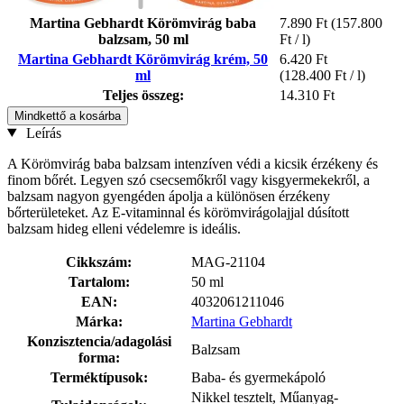
Martina Gebhardt Körömvirág baba
7.890 Ft
(157.800
balzsam, 50 ml
Ft / l)
Martina Gebhardt Körömvirág krém, 50
6.420 Ft
ml
(128.400 Ft / l)
Teljes összeg:
14.310 Ft
Mindkettő a kosárba
Leírás
A Körömvirág baba balzsam intenzíven védi a kicsik érzékeny és
finom bőrét. Legyen szó csecsemőkről vagy kisgyermekekről, a
balzsam nagyon gyengéden ápolja a különösen érzékeny
bőrterületeket. Az E-vitaminnal és körömvirágolajjal dúsított
balzsam hideg elleni védelemre is ideális.
Cikkszám:
MAG-21104
Tartalom:
50 ml
EAN:
4032061211046
Márka:
Martina Gebhardt
Konzisztencia/adagolási
Balzsam
forma:
Terméktípusok:
Baba- és gyermekápoló
Nikkel tesztelt, Műanyag-