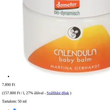
7.890 Ft
(
157.800 Ft / l
, 27% áfával
-
Szállítási díjak
)
Tartalom:
50 ml