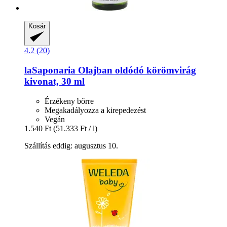
Kosár
4.2 (20)
laSaponaria
Olajban oldódó körömvirág
kivonat, 30 ml
Érzékeny bőrre
Megakadályozza a kirepedezést
Vegán
1.540 Ft
(51.333 Ft / l)
Szállítás eddig: augusztus 10.