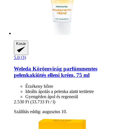
Kosár
5.0 (3)
Weleda
Körömvirág parfümmentes
pelenkakiütés elleni krém, 75 ml
Érzékeny bőrre
Ideális ápolás a pelenka alatti területre
Gyengéden ápol és regenerál
2.530 Ft
(33.733 Ft / l)
Szállítás eddig: augusztus 10.