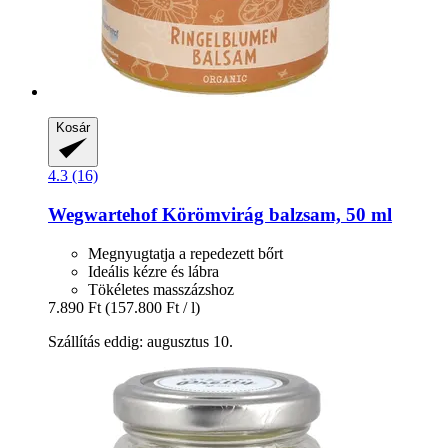
Kosár
4.3 (16)
Wegwartehof
Körömvirág balzsam, 50 ml
Megnyugtatja a repedezett bőrt
Ideális kézre és lábra
Tökéletes masszázshoz
7.890 Ft
(157.800 Ft / l)
Szállítás eddig: augusztus 10.