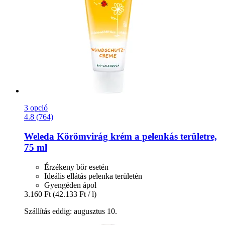
3 opció
4.8 (764)
Weleda
Körömvirág krém a pelenkás területre,
75 ml
Érzékeny bőr esetén
Ideális ellátás pelenka területén
Gyengéden ápol
3.160 Ft
(42.133 Ft / l)
Szállítás eddig: augusztus 10.