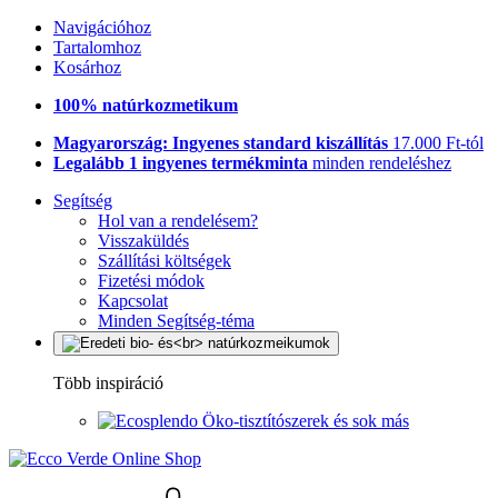
Navigációhoz
Tartalomhoz
Kosárhoz
100% natúrkozmetikum
Magyarország: Ingyenes standard kiszállítás
17.000 Ft-tól
Legalább 1 ingyenes termékminta
minden rendeléshez
Segítség
Hol van a rendelésem?
Visszaküldés
Szállítási költségek
Fizetési módok
Kapcsolat
Minden Segítség-téma
Több inspiráció
Öko-tisztítószerek és sok más