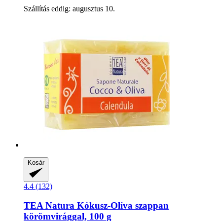
Szállítás eddig: augusztus 10.
Kosár
4.4 (132)
TEA Natura
Kókusz-​Olíva szappan
körömvirággal, 100 g