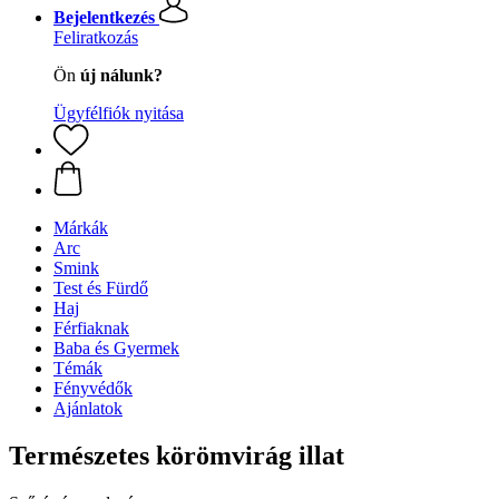
Bejelentkezés
Feliratkozás
Ön
új nálunk?
Ügyfélfiók nyitása
Márkák
Arc
Smink
Test és Fürdő
Haj
Férfiaknak
Baba és Gyermek
Témák
Fényvédők
Ajánlatok
Természetes körömvirág illat