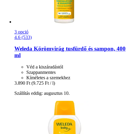
3 opció
4.6 (533)
Weleda
Körömvirág tusfürdő és sampon, 400
ml
Véd a kiszáradástól
Szappanmentes
Kíméletes a szemekhez
3.890 Ft
(9.725 Ft / l)
Szállítás eddig: augusztus 10.