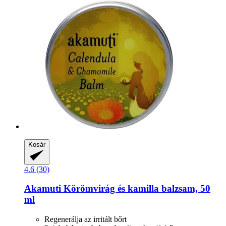
Kosár
4.6 (30)
Akamuti
Körömvirág és kamilla balzsam, 50
ml
Regenerálja az irritált bőrt