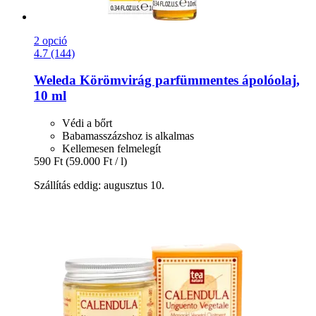
2 opció
4.7 (144)
Weleda
Körömvirág parfümmentes ápolóolaj,
10 ml
Védi a bőrt
Babamasszázshoz is alkalmas
Kellemesen felmelegít
590 Ft
(59.000 Ft / l)
Szállítás eddig: augusztus 10.