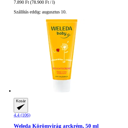
7.890 Ft
(78.900 Ft / l)
Szállítás eddig: augusztus 10.
Kosár
4.4 (106)
Weleda
Körömvirág arckrém, 50 ml