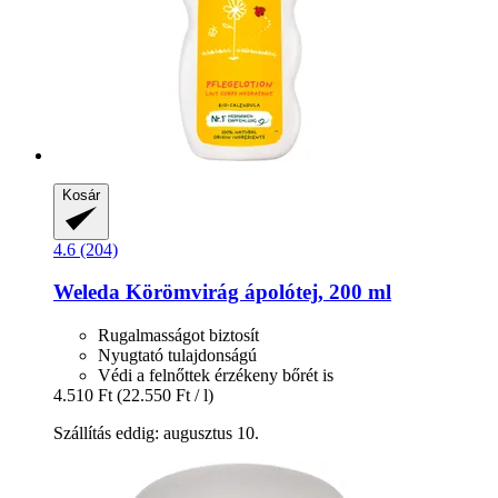
Kosár
4.6 (204)
Weleda
Körömvirág ápolótej, 200 ml
Rugalmasságot biztosít
Nyugtató tulajdonságú
Védi a felnőttek érzékeny bőrét is
4.510 Ft
(22.550 Ft / l)
Szállítás eddig: augusztus 10.