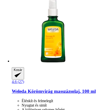
Kosár
4.6 (27)
Weleda
Körömvirág masszázsolaj, 100 ml
Élénkít és felmelegít
Nyugtat és simít
A különösen selymes bőrért