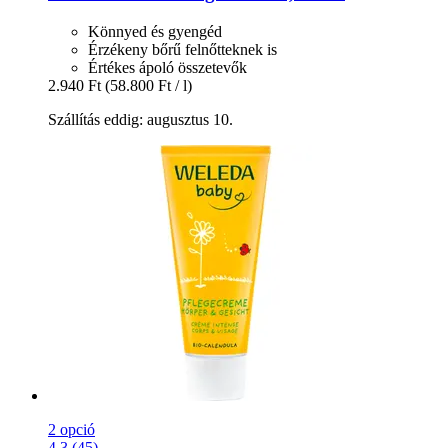
Könnyed és gyengéd
Érzékeny bőrű felnőtteknek is
Értékes ápoló összetevők
2.940 Ft
(58.800 Ft / l)
Szállítás eddig: augusztus 10.
2 opció
4.3 (45)