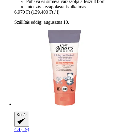
Puhává és simává varázsolja a feszült bőrt
Intenzív kézápolásra is alkalmas
6.970 Ft
(139.400 Ft / l)
Szállítás eddig: augusztus 10.
Kosár
4.4 (19)