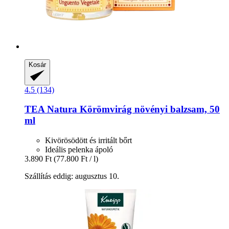
Kosár
4.5 (134)
TEA Natura
Körömvirág növényi balzsam, 50
ml
Kivörösödött és irritált bőrt
Ideális pelenka ápoló
3.890 Ft
(77.800 Ft / l)
Szállítás eddig: augusztus 10.