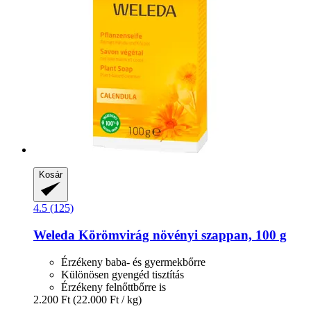
Kosár
4.5 (125)
Weleda
Körömvirág növényi szappan, 100 g
Érzékeny baba- és gyermekbőrre
Különösen gyengéd tisztítás
Érzékeny felnőttbőrre is
2.200 Ft
(22.000 Ft / kg)