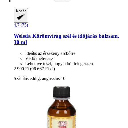
Kosár
4.7 (75)
Weleda
Körömvirág szél és időjárás balzsam,
30 ml
Ideális az érzékeny arcbőrre
Védő méhviasz
Lehetővé teszi, hogy a bőr lélegezzen
2.900 Ft
(96.667 Ft / l)
Szállítás eddig: augusztus 10.