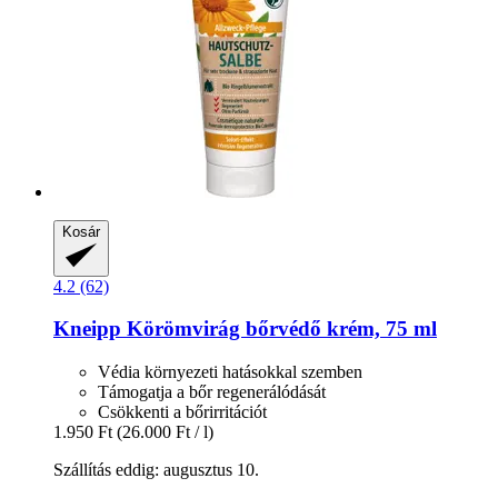
Kosár
4.2 (62)
Kneipp
Körömvirág bőrvédő krém, 75 ml
Védia környezeti hatásokkal szemben
Támogatja a bőr regenerálódását
Csökkenti a bőrirritációt
1.950 Ft
(26.000 Ft / l)
Szállítás eddig: augusztus 10.