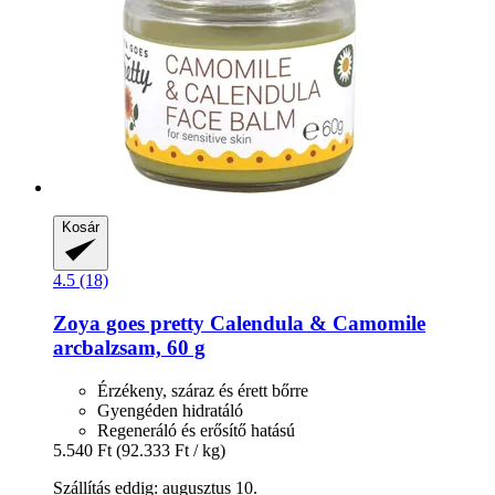
Kosár
4.5 (18)
Zoya goes pretty
Calendula & Camomile
arcbalzsam, 60 g
Érzékeny, száraz és érett bőrre
Gyengéden hidratáló
Regeneráló és erősítő hatású
5.540 Ft
(92.333 Ft / kg)
Szállítás eddig: augusztus 10.