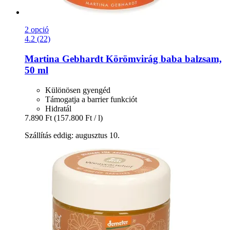
2 opció
4.2 (22)
Martina Gebhardt
Körömvirág baba balzsam,
50 ml
Különösen gyengéd
Támogatja a barrier funkciót
Hidratál
7.890 Ft
(157.800 Ft / l)
Szállítás eddig: augusztus 10.