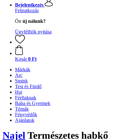
Bejelentkezés
Feliratkozás
Ön
új nálunk?
Ügyfélfiók nyitása
Kosár
0 Ft
Márkák
Arc
Smink
Test és Fürdő
Haj
Férfiaknak
Baba és Gyermek
Témák
Fényvédők
Ajánlatok
Najel
Természetes habkő