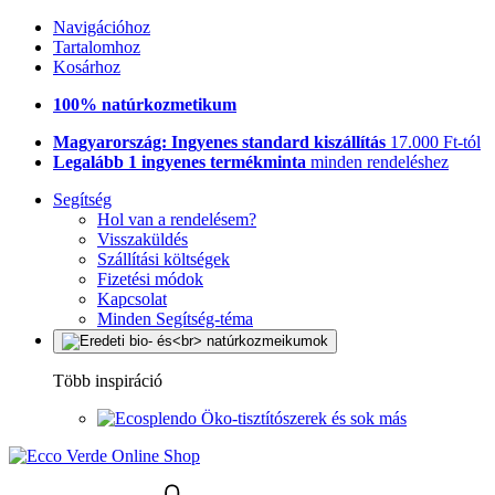
Navigációhoz
Tartalomhoz
Kosárhoz
100% natúrkozmetikum
Magyarország: Ingyenes standard kiszállítás
17.000 Ft-tól
Legalább 1 ingyenes termékminta
minden rendeléshez
Segítség
Hol van a rendelésem?
Visszaküldés
Szállítási költségek
Fizetési módok
Kapcsolat
Minden Segítség-téma
Több inspiráció
Öko-tisztítószerek és sok más