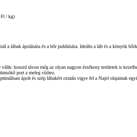
Ft / kg)
ál a lábak ápolására és a bőr puhítására. Ideális a láb és a könyök bőr
álik: hosszú távon még az olyan nagyon érzékeny területek is kezelhet
 timsókő port a meleg vízhez.
ptimálisan ápolt és szép lábakért ezután vigye fel a Najel olajainak egy