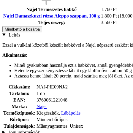
Najel Természetes habkő
1.760 Ft
Najel Damaszkuszi rózsa Aleppo szappan, 100 g
1.800 Ft
(18.000 
Teljes összeg:
3.560 Ft
Mindkettő a kosárba
Leírás
Ezzel a vulkáni kőzetből készült habkővel a Najel népszerű eszközt kín
Alkalmazás:
Minél gyakrabban használja ezt a habkövet, annál gyengédebbé v
Hetente egyszer kényeztesse lábait egy lábfürdővel: adjon 50 g
Áztassa benne lábait 20 percig, majd szárítsa meg jól őket. Az o
Cikkszám:
NAJ-PIE09NJ/2
Tartalom:
1 db
EAN:
3760061221048
Márka:
Najel
Terméktípusok:
Kiegészítők,
Lábápolás
Bőrtípus:
Minden bőrtípus
Tulajdonságok:
Műanyagmentes, Unisex
Jogi információk