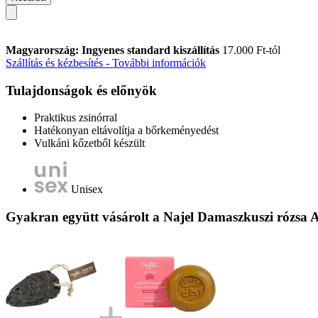
Magyarország: Ingyenes standard kiszállítás
17.000 Ft-tól
Szállítás és kézbesítés - További információk
Tulajdonságok és előnyök
Praktikus zsinórral
Hatékonyan eltávolítja a bőrkeményedést
Vulkáni kőzetből készült
Unisex
Gyakran együtt vásárolt a Najel Damaszkuszi rózsa 