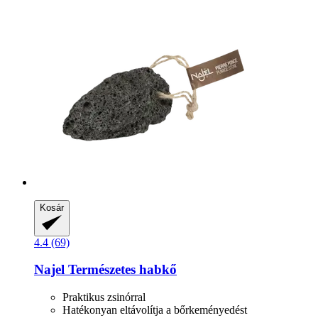
Kosár
4.4 (69)
Najel
Természetes habkő
Praktikus zsinórral
Hatékonyan eltávolítja a bőrkeményedést