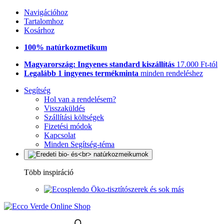
Navigációhoz
Tartalomhoz
Kosárhoz
100% natúrkozmetikum
Magyarország: Ingyenes standard kiszállítás
17.000 Ft-tól
Legalább 1 ingyenes termékminta
minden rendeléshez
Segítség
Hol van a rendelésem?
Visszaküldés
Szállítási költségek
Fizetési módok
Kapcsolat
Minden Segítség-téma
Több inspiráció
Öko-tisztítószerek és sok más