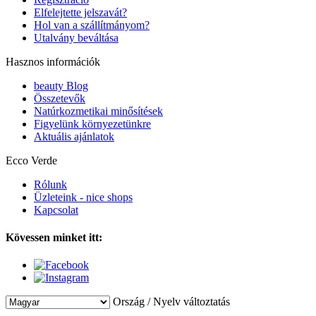
Elfelejtette jelszavát?
Hol van a szállítmányom?
Utalvány beváltása
Hasznos információk
beauty Blog
Összetevők
Natúrkozmetikai minősítések
Figyelünk környezetünkre
Aktuális ajánlatok
Ecco Verde
Rólunk
Üzleteink - nice shops
Kapcsolat
Kövessen minket itt:
Ország / Nyelv változtatás