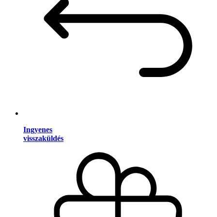
Ingyenes
visszaküldés