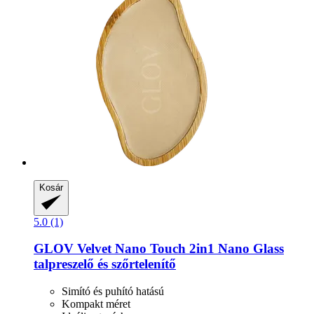
Kosár
5.0 (1)
GLOV
Velvet Nano Touch 2in1 Nano Glass
talpreszelő és szőrtelenítő
Simító és puhító hatású
Kompakt méret