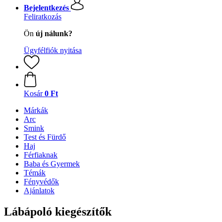
Bejelentkezés
Feliratkozás
Ön
új nálunk?
Ügyfélfiók nyitása
Kosár
0 Ft
Márkák
Arc
Smink
Test és Fürdő
Haj
Férfiaknak
Baba és Gyermek
Témák
Fényvédők
Ajánlatok
Lábápoló kiegészítők