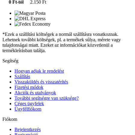
0 Ft-tól
2.150 Ft
*Ezek a szállítási költségek a normál szállításra vonatkoznak.
Lehetnek további költségek, pl. a termékek súlya, mérete vagy
tulajdonságai miatt. Ezeket az információkat közvetlenül a
termékleírásban találja.
Segítség
Hogyan adjak le rendelést
Szállítás
Visszaküldés és visszatérítés
Fizetési módok
Akciók és utalványok
További segítségre van szüksége?
Céges ügyfelek
Ügyfélfiókom
Fiókom
Bejelentkezés
Regisztráció