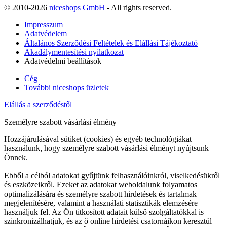
© 2010-2026
niceshops GmbH
- All rights reserved.
Impresszum
Adatvédelem
Általános Szerződési Feltételek és Elállási Tájékoztató
Akadálymentesítési nyilatkozat
Adatvédelmi beállítások
Cég
További niceshops üzletek
Elállás a szerződéstől
Személyre szabott vásárlási élmény
Hozzájárulásával sütiket (cookies) és egyéb technológiákat
használunk, hogy személyre szabott vásárlási élményt nyújtsunk
Önnek.
Ebből a célból adatokat gyűjtünk felhasználóinkról, viselkedésükről
és eszközeikről. Ezeket az adatokat weboldalunk folyamatos
optimalizálására és személyre szabott hirdetések és tartalmak
megjelenítésére, valamint a használati statisztikák elemzésére
használjuk fel. Az Ön titkosított adatait külső szolgáltatókkal is
szinkronizálhatjuk, és az ő online hirdetési csatornáikon keresztül