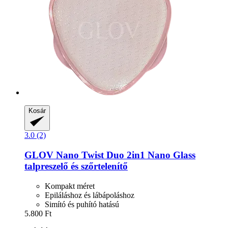
Kosár
3.0 (2)
GLOV
Nano Twist Duo 2in1 Nano Glass
talpreszelő és szőrtelenítő
Kompakt méret
Epiláláshoz és lábápoláshoz
Simító és puhító hatású
5.800 Ft