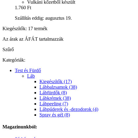
Vulkáni kőzetből készült
1.760 Ft
Szállítás eddig: augusztus 19.
Kiegészítők: 17 termék
Az árak az ÁFÁT tartalmazzák
Szűrő
Kategóriák:
Test és Fürdő
Láb
Kiegészítők (17)
Lábbalzsamok (38)
Lábfürdők (8)
Lábkrémek (38)
Lábpeeling (7)
Lábpúderek és -dezodorok (4)
Spray és gél (8)
Magazinunkból: