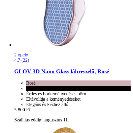
2 opció
4.7 (22)
GLOV
3D Nano Glass lábreszelő, Rosé
Rosé
Black
Érdes és bőrkeményedéses bőrre
Eltávolítja a keményedéseket
Elegáns és kézhez álló
5.800 Ft
Szállítás eddig: augusztus 11.