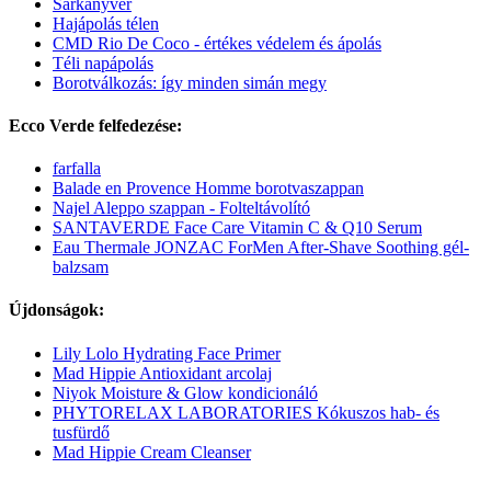
Sárkányvér
Hajápolás télen
CMD Rio De Coco - értékes védelem és ápolás
Téli napápolás
Borotválkozás: így minden simán megy
Ecco Verde felfedezése:
farfalla
Balade en Provence Homme borotvaszappan
Najel Aleppo szappan - Folteltávolító
SANTAVERDE Face Care Vitamin C & Q10 Serum
Eau Thermale JONZAC ForMen After-Shave Soothing gél-
balzsam
Újdonságok:
Lily Lolo Hydrating Face Primer
Mad Hippie Antioxidant arcolaj
Niyok Moisture & Glow kondicionáló
PHYTORELAX LABORATORIES Kókuszos hab- és
tusfürdő
Mad Hippie Cream Cleanser