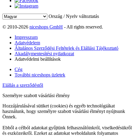
Ország / Nyelv változtatás
© 2010-2026
niceshops GmbH
- All rights reserved.
Impresszum
Adatvédelem
Általános Szerződési Feltételek és Elállási Tájékoztató
Akadálymentesítési nyilatkozat
Adatvédelmi beállítások
Cég
További niceshops üzletek
Elállás a szerződéstől
Személyre szabott vásárlási élmény
Hozzájárulásával sütiket (cookies) és egyéb technológiákat
használunk, hogy személyre szabott vásárlási élményt nyújtsunk
Önnek.
Ebből a célból adatokat gyűjtünk felhasználóinkról, viselkedésükről
és eszközeikről. Ezeket az adatokat weboldalunk folyamatos