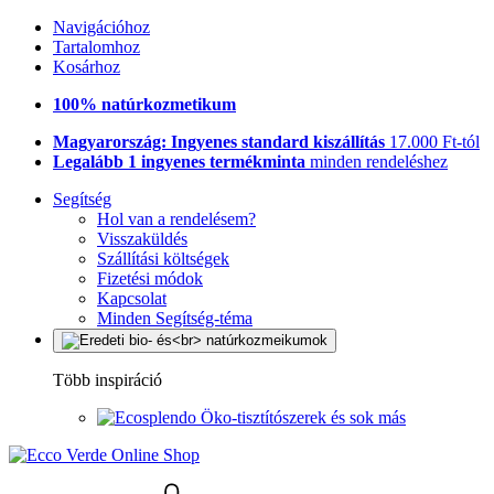
Navigációhoz
Tartalomhoz
Kosárhoz
100% natúrkozmetikum
Magyarország: Ingyenes standard kiszállítás
17.000 Ft-tól
Legalább 1 ingyenes termékminta
minden rendeléshez
Segítség
Hol van a rendelésem?
Visszaküldés
Szállítási költségek
Fizetési módok
Kapcsolat
Minden Segítség-téma
Több inspiráció
Öko-tisztítószerek és sok más