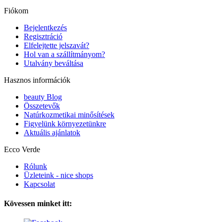
Fiókom
Bejelentkezés
Regisztráció
Elfelejtette jelszavát?
Hol van a szállítmányom?
Utalvány beváltása
Hasznos információk
beauty Blog
Összetevők
Natúrkozmetikai minősítések
Figyelünk környezetünkre
Aktuális ajánlatok
Ecco Verde
Rólunk
Üzleteink - nice shops
Kapcsolat
Kövessen minket itt: