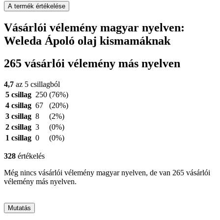
A termék értékelése
Vásárlói vélemény magyar nyelven:
Weleda Ápoló olaj kismamáknak
265 vásárlói vélemény más nyelven
4,7
az 5 csillagból
5 csillag
250
(76%)
4 csillag
67
(20%)
3 csillag
8
(2%)
2 csillag
3
(0%)
1 csillag
0
(0%)
328
értékelés
Még nincs vásárlói vélemény magyar nyelven, de van 265 vásárlói
vélemény más nyelven.
Mutatás