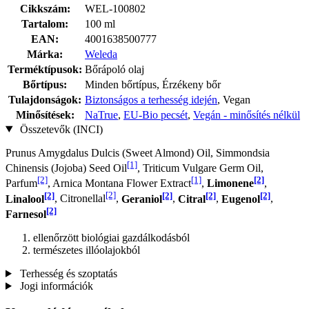
Cikkszám:
WEL-100802
Tartalom:
100 ml
EAN:
4001638500777
Márka:
Weleda
Terméktípusok:
Bőrápoló olaj
Bőrtípus:
Minden bőrtípus, Érzékeny bőr
Tulajdonságok:
Biztonságos a terhesség idején
, Vegan
Minősítések:
NaTrue
,
EU-Bio pecsét
,
Vegán - minősítés nélkül
Összetevők (INCI)
Prunus Amygdalus Dulcis (Sweet Almond) Oil, Simmondsia
[1]
Chinensis (Jojoba) Seed Oil
, Triticum Vulgare Germ Oil,
[2]
[1]
[2]
Parfum
, Arnica Montana Flower Extract
,
Limonene
,
[2]
[2]
[2]
[2]
[2]
Linalool
, Citronellal
,
Geraniol
,
Citral
,
Eugenol
,
[2]
Farnesol
ellenőrzött biológiai gazdálkodásból
természetes illóolajokból
Terhesség és szoptatás
Jogi információk