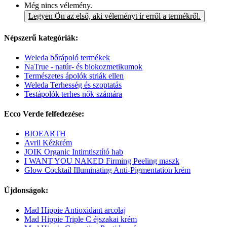
Még nincs vélemény.
Legyen Ön az első, aki véleményt ír erről a termékről.
Népszerű kategóriák:
Weleda bőrápoló termékek
NaTrue - natúr- és biokozmetikumok
Természetes ápolók striák ellen
Weleda Terhesség és szoptatás
Testápolók terhes nők számára
Ecco Verde felfedezése:
BIOEARTH
Avril Kézkrém
JOIK Organic Intimtisztító hab
I WANT YOU NAKED Firming Peeling maszk
Glow Cocktail Illuminating Anti-Pigmentation krém
Újdonságok:
Mad Hippie Antioxidant arcolaj
Mad Hippie Triple C éjszakai krém