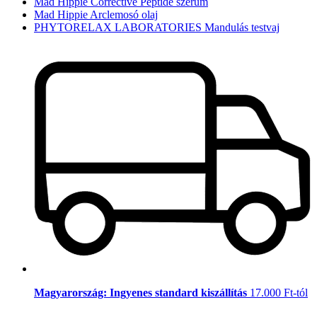
Mad Hippie Corrective Peptide szérum
Mad Hippie Arclemosó olaj
PHYTORELAX LABORATORIES Mandulás testvaj
Magyarország: Ingyenes standard kiszállítás
17.000 Ft-tól