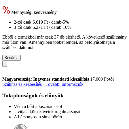
Mennyiségi kedvezmény
2-tól csak
6.619 Ft
/ darab
-5%
3-tól csak
6.271 Ft
/ darab
-10%
Ebből a termékből már csak 37 db elérhető. A következő szállítmány
már úton van! Amennyiben többet rendel, az befolyásolhatja a
szállítási dátumot.
Kosárba
Magyarország: Ingyenes standard kiszállítás
17.000 Ft-tól
Szállítás és kézbesítés - További információk
Tulajdonságok és előnyök
Védi a bőrt a kiszáradástól
Javítja a kötőszövetek rugalmasságát
A bársonyosan sima bőrért