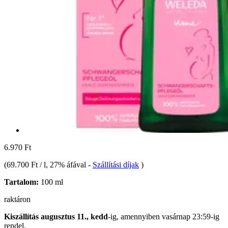
6.970 Ft
(
69.700 Ft / l
, 27% áfával
-
Szállítási díjak
)
Tartalom:
100 ml
raktáron
Kiszállítás augusztus 11., kedd
-ig, amennyiben
vasárnap 23:59-ig
rendel.