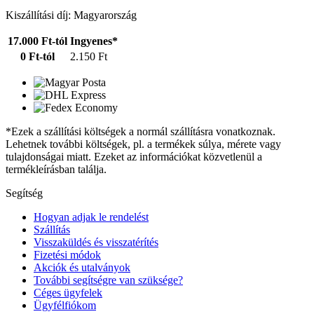
Kiszállítási díj: Magyarország
17.000 Ft-tól
Ingyenes*
0 Ft-tól
2.150 Ft
*Ezek a szállítási költségek a normál szállításra vonatkoznak.
Lehetnek további költségek, pl. a termékek súlya, mérete vagy
tulajdonságai miatt. Ezeket az információkat közvetlenül a
termékleírásban találja.
Segítség
Hogyan adjak le rendelést
Szállítás
Visszaküldés és visszatérítés
Fizetési módok
Akciók és utalványok
További segítségre van szüksége?
Céges ügyfelek
Ügyfélfiókom