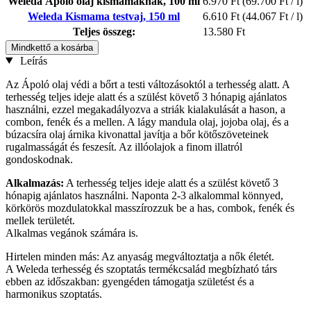
Weleda Ápoló olaj kismamáknak, 100 ml
6.970 Ft
(69.700 Ft / l)
Weleda Kismama testvaj, 150 ml
6.610 Ft
(44.067 Ft / l)
Teljes összeg:
13.580 Ft
Mindkettő a kosárba
Leírás
Az Ápoló olaj védi a bőrt a testi változásoktól a terhesség alatt. A
terhesség teljes ideje alatt és a szülést követő 3 hónapig ajánlatos
használni, ezzel megakadályozva a striák kialakulását a hason, a
combon, fenék és a mellen. A lágy mandula olaj, jojoba olaj, és a
búzacsíra olaj árnika kivonattal javítja a bőr kötőszöveteinek
rugalmasságát és feszesít. Az illóolajok a finom illatról
gondoskodnak.
Alkalmazás:
A terhesség teljes ideje alatt és a szülést követő 3
hónapig ajánlatos használni. Naponta 2-3 alkalommal könnyed,
körkörös mozdulatokkal masszírozzuk be a has, combok, fenék és
mellek területét.
Alkalmas vegánok számára is.
Hirtelen minden más: Az anyaság megváltoztatja a nők életét.
A Weleda terhesség és szoptatás termékcsalád megbízható társ
ebben az időszakban: gyengéden támogatja születést és a
harmonikus szoptatás.