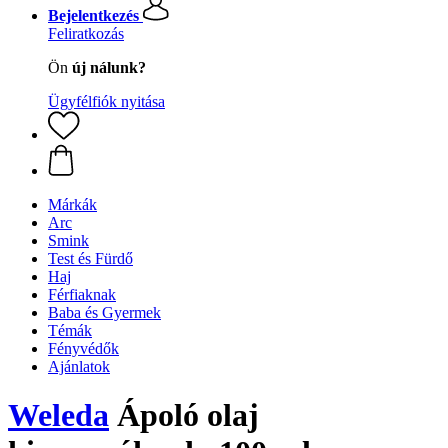
Bejelentkezés
Feliratkozás
Ön
új nálunk?
Ügyfélfiók nyitása
Márkák
Arc
Smink
Test és Fürdő
Haj
Férfiaknak
Baba és Gyermek
Témák
Fényvédők
Ajánlatok
Weleda
Ápoló olaj