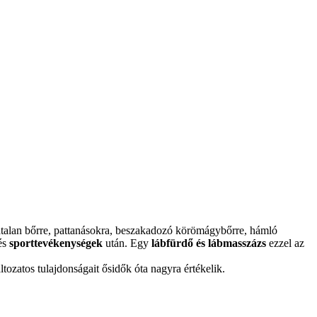
tátalan bőrre, pattanásokra, beszakadozó körömágybőrre, hámló
 és
sporttevékenységek
után. Egy
lábfürdő és lábmasszázs
ezzel az
ltozatos tulajdonságait ősidők óta nagyra értékelik.