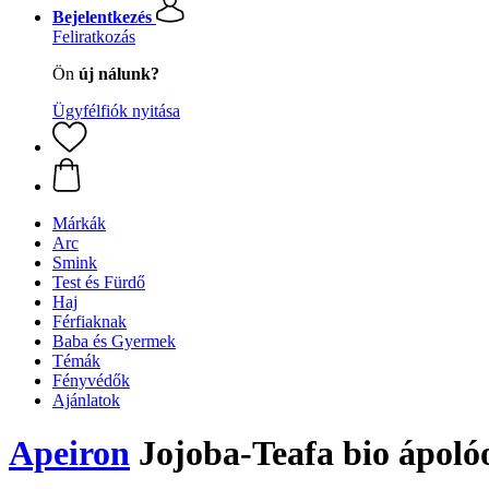
Bejelentkezés
Feliratkozás
Ön
új nálunk?
Ügyfélfiók nyitása
Márkák
Arc
Smink
Test és Fürdő
Haj
Férfiaknak
Baba és Gyermek
Témák
Fényvédők
Ajánlatok
Apeiron
Jojoba-Teafa bio ápolóo