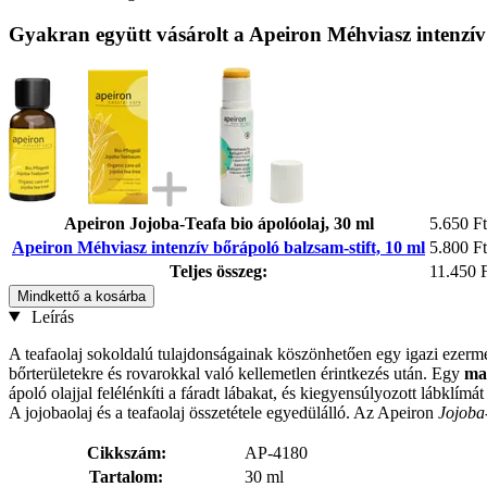
Gyakran együtt vásárolt a Apeiron Méhviasz intenzív 
Apeiron Jojoba-Teafa bio ápolóolaj, 30 ml
5.650 Ft
Apeiron Méhviasz intenzív bőrápoló balzsam-stift, 10 ml
5.800 Ft
Teljes összeg:
11.450 
Mindkettő a kosárba
Leírás
A teafaolaj sokoldalú tulajdonságainak köszönhetően egy igazi ezerm
bőrterületekre és rovarokkal való kellemetlen érintkezés után. Egy
ma
ápoló olajjal felélénkíti a fáradt lábakat, és kiegyensúlyozott lábklímát 
A jojobaolaj és a teafaolaj összetétele egyedülálló. Az Apeiron
Jojoba
Cikkszám:
AP-4180
Tartalom:
30 ml