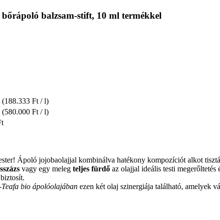
bőrápoló balzsam-stift, 10 ml termékkel
(188.333 Ft / l)
(580.000 Ft / l)
Ft
ester! Ápoló jojobaolajjal kombinálva hatékony kompozíciót alkot tisz
sszázs
vagy egy meleg
teljes fürdő
az olajjal ideális testi megerőltetés
biztosít.
-Teafa bio ápolóolajában
ezen két olaj szinergiája található, amelyek vá