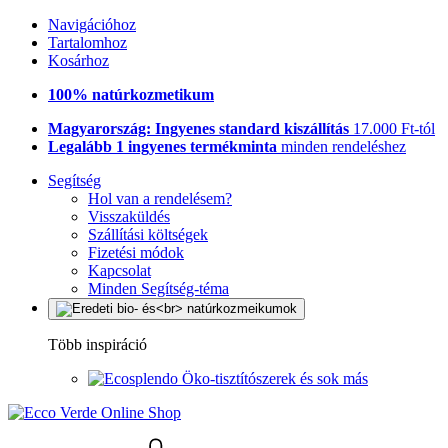
Navigációhoz
Tartalomhoz
Kosárhoz
100% natúrkozmetikum
Magyarország: Ingyenes standard kiszállítás
17.000 Ft-tól
Legalább 1 ingyenes termékminta
minden rendeléshez
Segítség
Hol van a rendelésem?
Visszaküldés
Szállítási költségek
Fizetési módok
Kapcsolat
Minden Segítség-téma
Több inspiráció
Öko-tisztítószerek és sok más