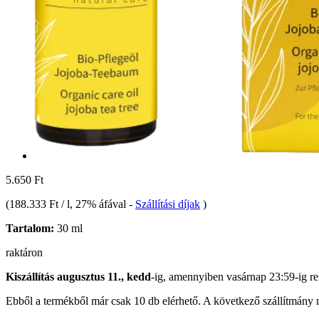
5.650 Ft
(
188.333 Ft / l
, 27% áfával
-
Szállítási díjak
)
Tartalom:
30 ml
raktáron
Kiszállítás augusztus 11., kedd
-ig, amennyiben
vasárnap 23:59-ig
re
Ebből a termékből már csak 10 db elérhető. A következő szállítmány m