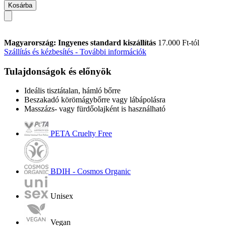
Kosárba
Magyarország: Ingyenes standard kiszállítás
17.000 Ft-tól
Szállítás és kézbesítés - További információk
Tulajdonságok és előnyök
Ideális tisztátalan, hámló bőrre
Beszakadó körömágybőrre vagy lábápolásra
Masszázs- vagy fürdőolajként is használható
PETA Cruelty Free
BDIH - Cosmos Organic
Unisex
Vegan