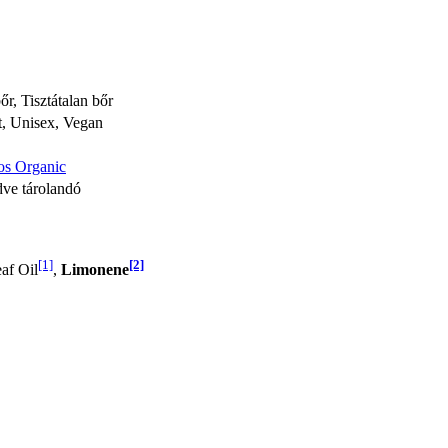
őr, Tisztátalan bőr
, Unisex, Vegan
s Organic
dve tárolandó
[1]
[2]
eaf Oil
,
Limonene