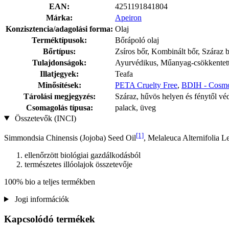
EAN:
4251191841804
Márka:
Apeiron
Konzisztencia/adagolási forma:
Olaj
Terméktípusok:
Bőrápoló olaj
Bőrtípus:
Zsíros bőr, Kombinált bőr, Száraz b
Tulajdonságok:
Ayurvédikus, Műanyag-csökkentett
Illatjegyek:
Teafa
Minősítések:
PETA Cruelty Free
,
BDIH - Cosmo
Tárolási megjegyzés:
Száraz, hűvös helyen és fénytől vé
Csomagolás típusa:
palack, üveg
Összetevők (INCI)
[1]
Simmondsia Chinensis (Jojoba) Seed Oil
, Melaleuca Alternifolia L
ellenőrzött biológiai gazdálkodásból
természetes illóolajok összetevője
100% bio a teljes termékben
Jogi információk
Kapcsolódó termékek