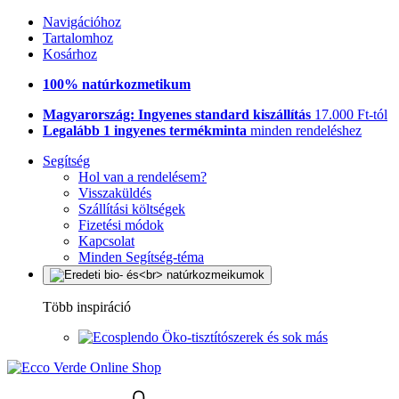
Navigációhoz
Tartalomhoz
Kosárhoz
100% natúrkozmetikum
Magyarország: Ingyenes standard kiszállítás
17.000 Ft-tól
Legalább 1 ingyenes termékminta
minden rendeléshez
Segítség
Hol van a rendelésem?
Visszaküldés
Szállítási költségek
Fizetési módok
Kapcsolat
Minden Segítség-téma
Több inspiráció
Öko-tisztítószerek és sok más