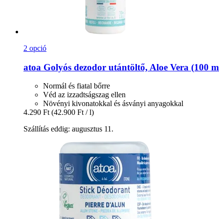
2 opció
atoa
Golyós dezodor utántöltő, Aloe Vera (100 m
Normál és fiatal bőrre
Véd az izzadtságszag ellen
Növényi kivonatokkal és ásványi anyagokkal
4.290 Ft
(42.900 Ft / l)
Szállítás eddig: augusztus 11.