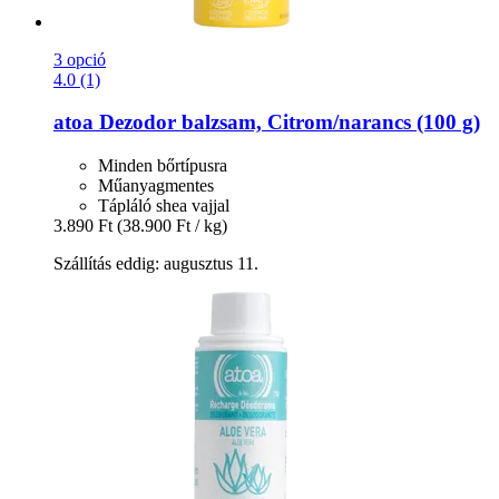
3 opció
4.0 (1)
atoa
Dezodor balzsam, Citrom/narancs (100 g)
Minden bőrtípusra
Műanyagmentes
Tápláló shea vajjal
3.890 Ft
(38.900 Ft / kg)
Szállítás eddig: augusztus 11.