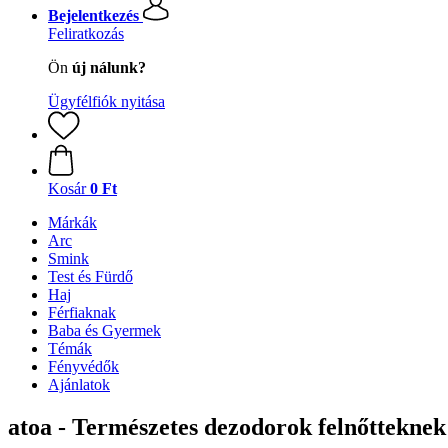
Bejelentkezés
Feliratkozás
Ön
új nálunk?
Ügyfélfiók nyitása
Kosár
0 Ft
Márkák
Arc
Smink
Test és Fürdő
Haj
Férfiaknak
Baba és Gyermek
Témák
Fényvédők
Ajánlatok
atoa - Természetes dezodorok felnőtteknek