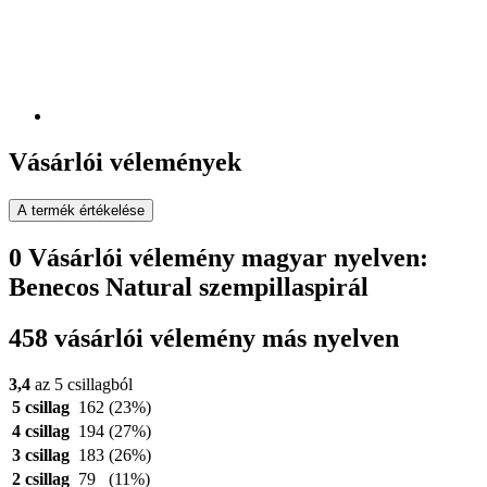
Vásárlói vélemények
A termék értékelése
0 Vásárlói vélemény magyar nyelven:
Benecos Natural szempillaspirál
458 vásárlói vélemény más nyelven
3,4
az 5 csillagból
5 csillag
162
(23%)
4 csillag
194
(27%)
3 csillag
183
(26%)
2 csillag
79
(11%)