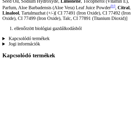
Seed Oil, Sodium Hydroxyde,
Limonene
, Tocopherol (Vitamin E),
[1]
Parfum, Aloe Barbadensis (Aloe Vera) Leaf Juice Powder
,
Citral
,
Linalool
, Tartalmazhat (+/-)[ CI 77491 (Iron Oxide), CI 77492 (Iron
Oxide), CI 77499 (Iron Oxide), Talc, CI 77891 (Titanium Dioxid)]
ellenőrzött biológiai gazdálkodásból
Kapcsolódó termékek
Jogi információk
Kapcsolódó termékek