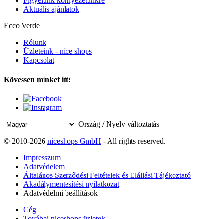
Figyelünk környezetünkre
Aktuális ajánlatok
Ecco Verde
Rólunk
Üzleteink - nice shops
Kapcsolat
Kövessen minket itt:
Ország / Nyelv változtatás
© 2010-2026
niceshops GmbH
- All rights reserved.
Impresszum
Adatvédelem
Általános Szerződési Feltételek és Elállási Tájékoztató
Akadálymentesítési nyilatkozat
Adatvédelmi beállítások
Cég
További niceshops üzletek