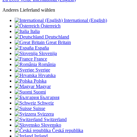
Anderes Lieferland wählen
International (English)
Österreich
Italia
Deutschland
Great Britain
España
Slovenija
France
România
Sverige
Hrvatska
Polska
Magyar
Suomi
България
Schweiz
Suisse
Svizzera
Switzerland
Slovensko
Česká republika
Ireland