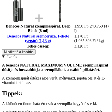
Benecos Natural szempillaspirál, Deep
1.950 Ft
(243.750 Ft /
Black (8 ml)
l)
Benecos Natural szemceruza, Fekete
1.170 Ft
(vegán) (1,13 g)
(1.035.398 Ft / kg)
Teljes összeg:
3.120 Ft
Mindkettő a kosárba
Leírás
A benecos NATURAL MAXIMUM VOLUME szempillaspirál
dúsítja és hosszabbítja a szempillákat, a csábító pillatásért.
A szempillaspirál értékes aloe verát, méhviaszt, jojoba olajat és E-
vitamint tartalmaz.
Tippek:
A különösen finom hatásért csak a szempilla hegyét fesse ki.