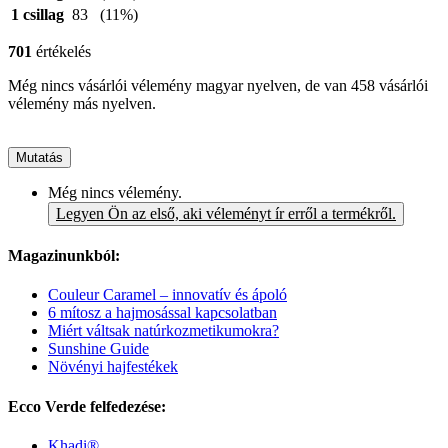
1 csillag
83
(11%)
701
értékelés
Még nincs vásárlói vélemény magyar nyelven, de van 458 vásárlói
vélemény más nyelven.
Mutatás
Még nincs vélemény.
Legyen Ön az első, aki véleményt ír erről a termékről.
Magazinunkból:
Couleur Caramel – innovatív és ápoló
6 mítosz a hajmosással kapcsolatban
Miért váltsak natúrkozmetikumokra?
Sunshine Guide
Növényi hajfestékek
Ecco Verde felfedezése:
Khadi®