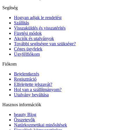
Segítség
Hogyan adjak le rendelést
Szállítás
Visszaküldés és visszatérítés
Fizetési módok
Akciók és utalványok
További segítségre van szüksége?
Céges ügyfelek
Ügyfélfiókom
Fiókom
Bejelentkezés
Regisztráció
Elfelejtette jelszavát?
Hol van a szállítmányom?
Utalvány beváltása
Hasznos információk
beauty Blog
Összetevők
Natúrkozmetikai minősítések