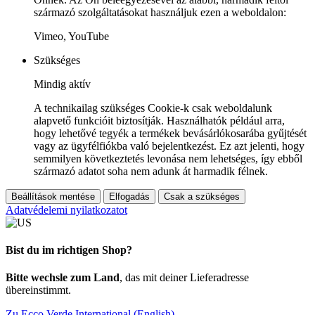
származó szolgáltatásokat használjuk ezen a weboldalon:
Vimeo, YouTube
Szükséges
Mindig aktív
A technikailag szükséges Cookie-k csak weboldalunk
alapvető funkcióit biztosítják. Használhatók például arra,
hogy lehetővé tegyék a termékek bevásárlókosarába gyűjtését
vagy az ügyfélfiókba való bejelentkezést. Ez azt jelenti, hogy
semmilyen következtetés levonása nem lehetséges, így ebből
származó adatot soha nem adunk át harmadik félnek.
Beállítások mentése
Elfogadás
Csak a szükséges
Adatvédelemi nyilatkozatot
Bist du im richtigen Shop?
Bitte wechsle zum Land
, das mit deiner Lieferadresse
übereinstimmt.
Zu Ecco Verde International (English)