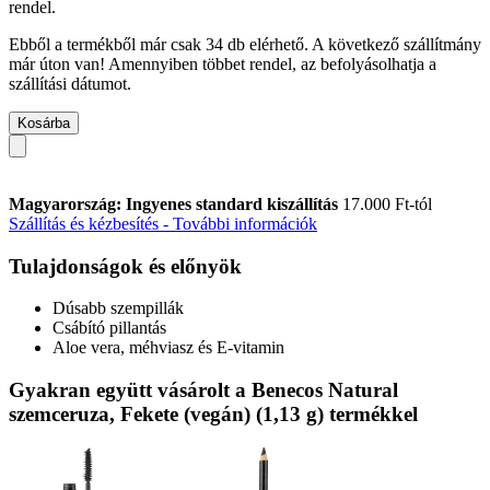
rendel.
Ebből a termékből már csak 34 db elérhető. A következő szállítmány
már úton van! Amennyiben többet rendel, az befolyásolhatja a
szállítási dátumot.
Kosárba
Magyarország: Ingyenes standard kiszállítás
17.000 Ft-tól
Szállítás és kézbesítés - További információk
Tulajdonságok és előnyök
Dúsabb szempillák
Csábító pillantás
Aloe vera, méhviasz és E-vitamin
Gyakran együtt vásárolt a Benecos Natural
szemceruza, Fekete (vegán) (1,13 g) termékkel