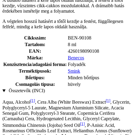
A dúsabb hatásért a kefe lapos oldalát használja, a festést a tőtől
kezdje, vízszintes cikk-cakkos mozdulatokkal. A drámaibb hatás
érdekében ismételje meg a folyamatot.
A végtelen hosszú hatásért a tőtől kezdje a festést, függőlegesen
felfelé, mindig a kefe lapos oldalát használja.
Cikkszám:
BEN-90108
Tartalom:
8 ml
EAN:
4260198090108
Márka:
Benecos
Konzisztencia/adagolási forma:
Folyadék
Terméktípusok:
Smink
Bőrtípus:
Minden bőrtípus
Csomagolás típusa:
hüvely
Összetevők (INCI)
[1]
[1]
Aqua, Alcohol
, Cera Alba (White Beeswax) Extract
, Glycerin,
Polyglyceryl-5 Laurate, Magnesium Aluminium Silicate, Acacia
Senegal Gum, Polyglyceryl-3 Stearate, Copernicia Cerifera
(Carnauba) Cera, Hydrogenated Lecithin, Glyceryl Caprylate,
[1]
Simmondsia Chinensis (Jojoba) Seed Oil
, P-Anisic Acid,
Rosmarinus Officinalis Leaf Extract, Helianthus Annus (Sunflower)