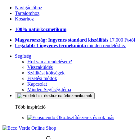
Navigációhoz
Tartalomhoz
Kosárhoz
100% natúrkozmetikum
Magyarország: Ingyenes standard kiszállítás
17.000 Ft-tól
Legalább 1 ingyenes termékminta
minden rendeléshez
Segítség
Hol van a rendelésem?
Visszaküldés
Szállítási költségek
Fizetési módok
Kapcsolat
Minden Segítség-téma
Több inspiráció
Öko-tisztítószerek és sok más