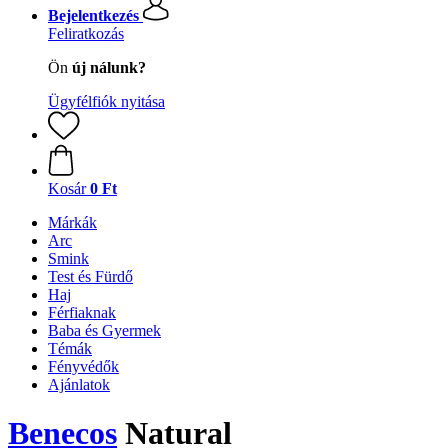
Bejelentkezés
Feliratkozás
Ön
új nálunk?
Ügyfélfiók nyitása
Kosár
0 Ft
Márkák
Arc
Smink
Test és Fürdő
Haj
Férfiaknak
Baba és Gyermek
Témák
Fényvédők
Ajánlatok
Benecos
Natural