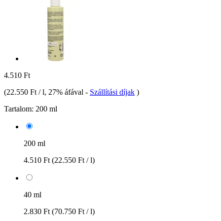
4.510 Ft
(
22.550 Ft / l
, 27% áfával
-
Szállítási díjak
)
Tartalom:
200 ml
200 ml
4.510 Ft
(22.550 Ft / l)
40 ml
2.830 Ft
(70.750 Ft / l)