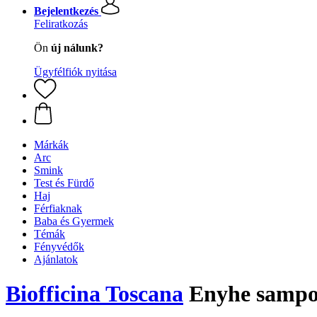
Bejelentkezés
Feliratkozás
Ön
új nálunk?
Ügyfélfiók nyitása
Márkák
Arc
Smink
Test és Fürdő
Haj
Férfiaknak
Baba és Gyermek
Témák
Fényvédők
Ajánlatok
Biofficina Toscana
Enyhe sampo