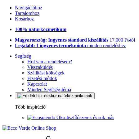
Navigációhoz
Tartalomhoz
Kosárhoz
100% natúrkozmetikum
Magyarország: Ingyenes standard kiszállítás
17.000 Ft-tól
Legalább 1 ingyenes termékminta
minden rendeléshez
Segítség
Hol van a rendelésem?
Visszaküldés
Szállítási költségek
Fizetési módok
Kapcsolat
Minden Segítség-téma
Több inspiráció
Öko-tisztítószerek és sok más