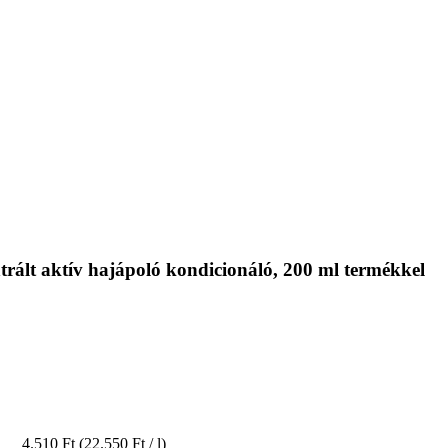
trált aktív hajápoló kondicionáló, 200 ml termékkel
4.510 Ft
(22.550 Ft / l)