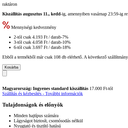
raktáron
Kiszállítás augusztus 11., kedd
-ig, amennyiben
vasárnap 23:59-ig
re
Mennyiségi kedvezmény
2-tól csak
4.193 Ft
/ darab
-7%
3-tól csak
4.058 Ft
/ darab
-10%
6-tól csak
3.697 Ft
/ darab
-18%
Ebből a termékből már csak 108 db elérhető. A következő szállítmány 
Kosárba
Magyarország: Ingyenes standard kiszállítás
17.000 Ft-tól
Szállítás és kézbesítés - További információk
Tulajdonságok és előnyök
Minden hajtípus számára
Lágyságot biztosít, csomósodás nélkül
Nyugtató és tisztító hatású