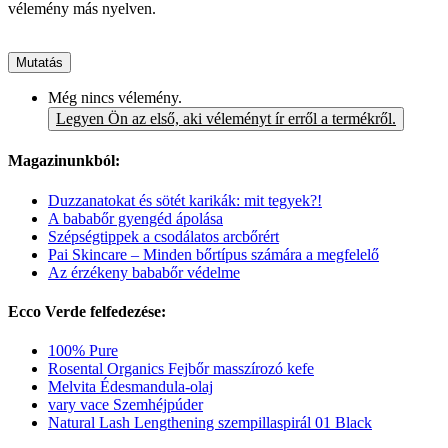
vélemény más nyelven.
Mutatás
Még nincs vélemény.
Legyen Ön az első, aki véleményt ír erről a termékről.
Magazinunkból:
Duzzanatokat és sötét karikák: mit tegyek?!
A bababőr gyengéd ápolása
Szépségtippek a csodálatos arcbőrért
Pai Skincare – Minden bőrtípus számára a megfelelő
Az érzékeny bababőr védelme
Ecco Verde felfedezése:
100% Pure
Rosental Organics Fejbőr masszírozó kefe
Melvita Édesmandula-olaj
vary vace Szemhéjpúder
Natural Lash Lengthening szempillaspirál 01 Black