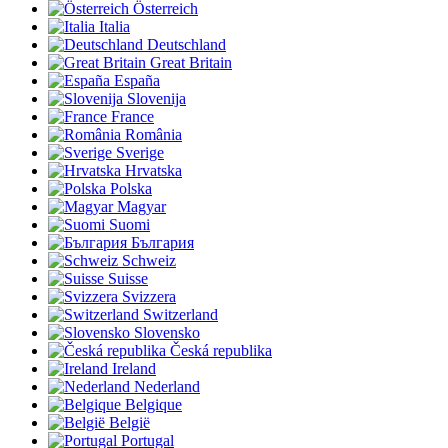
Österreich
Italia
Deutschland
Great Britain
España
Slovenija
France
România
Sverige
Hrvatska
Polska
Magyar
Suomi
България
Schweiz
Suisse
Svizzera
Switzerland
Slovensko
Česká republika
Ireland
Nederland
Belgique
België
Portugal