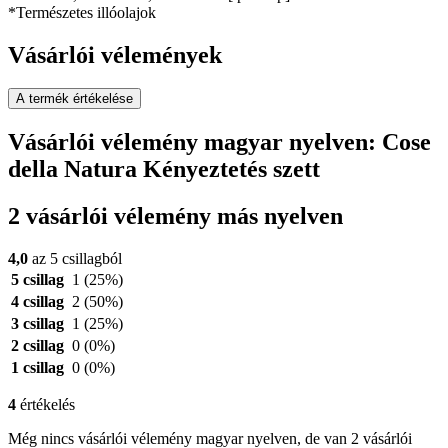
*Természetes illóolajok
Vásárlói vélemények
A termék értékelése
Vásárlói vélemény magyar nyelven: Cose
della Natura Kényeztetés szett
2 vásárlói vélemény más nyelven
4,0
az 5 csillagból
5 csillag
1
(25%)
4 csillag
2
(50%)
3 csillag
1
(25%)
2 csillag
0
(0%)
1 csillag
0
(0%)
4
értékelés
Még nincs vásárlói vélemény magyar nyelven, de van 2 vásárlói