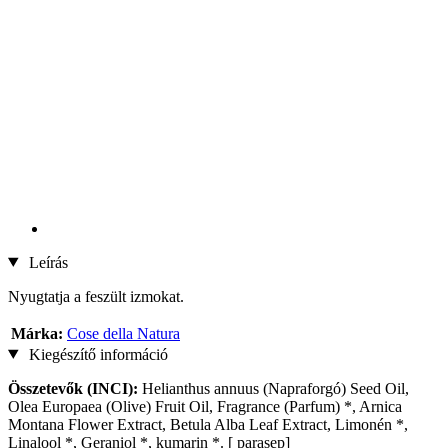
Leírás
Nyugtatja a feszült izmokat.
Márka:
Cose della Natura
Kiegészítő információ
Összetevők (INCI):
Helianthus annuus (Napraforgó) Seed Oil,
Olea Europaea (Olive) Fruit Oil, Fragrance (Parfum) *, Arnica
Montana Flower Extract, Betula Alba Leaf Extract, Limonén *,
Linalool *, Geraniol *, kumarin *. [ parasep]