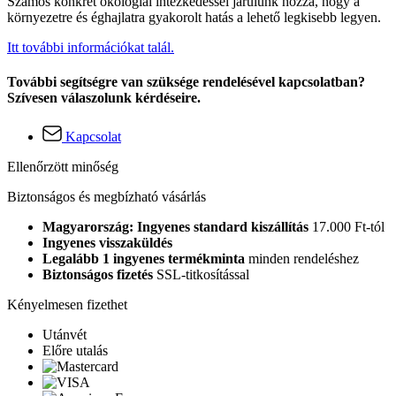
Számos konkrét ökológiai intézkedéssel járulunk hozzá, hogy a
környezetre és éghajlatra gyakorolt hatás a lehető legkisebb legyen.
Itt további információkat talál.
További segítségre van szüksége rendelésével kapcsolatban?
Szívesen válaszolunk kérdéseire.
Kapcsolat
Ellenőrzött minőség
Biztonságos és megbízható vásárlás
Magyarország: Ingyenes standard kiszállítás
17.000 Ft-tól
Ingyenes visszaküldés
Legalább 1 ingyenes termékminta
minden rendeléshez
Biztonságos fizetés
SSL-titkosítással
Kényelmesen fizethet
Utánvét
Előre utalás