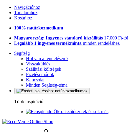
Navigációhoz
Tartalomhoz
Kosárhoz
100% natúrkozmetikum
Magyarország: Ingyenes standard kiszállítás
17.000 Ft-tól
Legalább 1 ingyenes termékminta
minden rendeléshez
Segítség
Hol van a rendelésem?
Visszaküldés
Szállítási költségek
Fizetési módok
Kapcsolat
Minden Segítség-téma
Több inspiráció
Öko-tisztítószerek és sok más