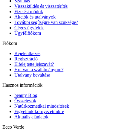
Szállítás
Visszaküldés és visszatérítés
Fizetési módok
Akciók és utalványok
További segítségre van szüksége?
Céges ügyfelek
Ügyfélfiókom
Fiókom
Bejelentkezés
Regisztráció
Elfelejtette jelszavát?
Hol van a szállítmányom?
Utalvány beváltása
Hasznos információk
beauty Blog
Összetevők
Natúrkozmetikai minősítések
Figyelünk környezetünkre
Aktuális ajánlatok
Ecco Verde