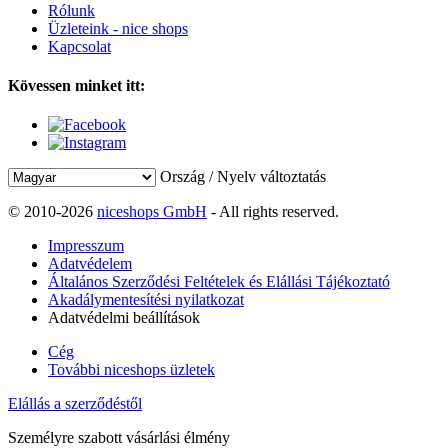
Rólunk
Üzleteink - nice shops
Kapcsolat
Kövessen minket itt:
Ország / Nyelv változtatás
© 2010-2026
niceshops GmbH
- All rights reserved.
Impresszum
Adatvédelem
Általános Szerződési Feltételek és Elállási Tájékoztató
Akadálymentesítési nyilatkozat
Adatvédelmi beállítások
Cég
További niceshops üzletek
Elállás a szerződéstől
Személyre szabott vásárlási élmény