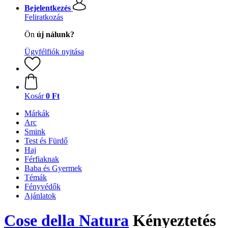
Bejelentkezés
Feliratkozás
Ön
új nálunk?
Ügyfélfiók nyitása
Kosár
0 Ft
Márkák
Arc
Smink
Test és Fürdő
Haj
Férfiaknak
Baba és Gyermek
Témák
Fényvédők
Ajánlatok
Cose della Natura
Kényeztetés